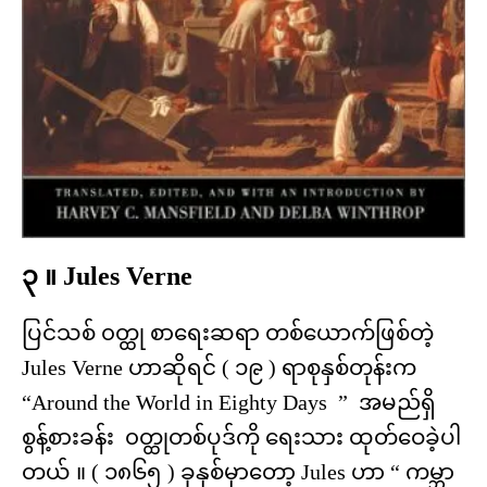
၃ ။ Jules Verne
ပြင်သစ် ၀တ္ထု စာရေးဆရာ တစ်ယောက်ဖြစ်တဲ့
Jules Verne ဟာဆိုရင် ( ၁၉ ) ရာစုနှစ်တုန်းက
“Around the World in Eighty Days ” အမည်ရှိ
စွန့်စားခန်း ၀တ္ထုတစ်ပုဒ်ကို ရေးသား ထုတ်ဝေခဲ့ပါ
တယ် ။ ( ၁၈၆၅ ) ခုနှစ်မှာတော့ Jules ဟာ “ ကမ္ဘာ