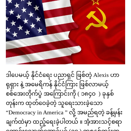
ဒါပေမယ့် နိုင်ငံရေး ပညာရှင် ဖြစ်တဲ့ Alexis ဟာ
ရုရှား နဲ့ အမေရိကန် နိုင်ငံကြား ဖြစ်လာမယ့်
စစ်အေးတိုက်ပွဲ အကြောင်းကို ( ၁၈၄၀ ) ခုနှစ်
တုန်းက ထုတ်ဝေခဲ့တဲ့ သူရေးသားခဲ့သော
“Democracy in America ” လို့ အမည်ရတဲ့ ခန့်မှန်း
ချက်ထဲမှာ ထည့်ရေးခဲ့ပါတယ် ။ အံ့အားသင့်စရာ