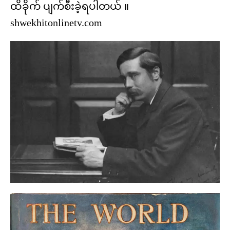
ထိခိုက် ပျက်စီးခဲ့ရပါတယ် ။
shwekhitonlinetv.com