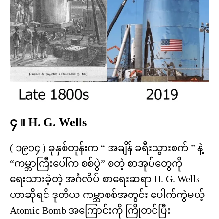
၄ ။ H. G. Wells
( ၁၉၁၄ ) ခုနှစ်တုန်းက “ အချိန် ခရီးသွားစက် ” နဲ့
“ကမ္ဘာကြီးပေါ်က စစ်ပွဲ” စတဲ့ စာအုပ်တွေကို
ရေးသားခဲ့တဲ့ အင်္ဂလိပ် စာရေးဆရာ H. G. Wells
ဟာဆိုရင် ဒုတိယ ကမ္ဘာစစ်အတွင်း ပေါက်ကွဲမယ့်
Atomic Bomb အကြောင်းကို ကြိုတင်ပြီး