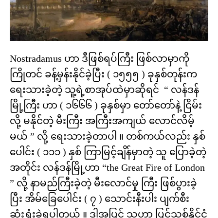
Nostradamus ဟာ ဒီဖြစ်ရပ်ကြီး ဖြစ်လာမှာကို
ကြိုတင် ခန့်မှန်းနိုင်ခဲ့ပြီး ( ၁၅၅၅ ) ခုနှစ်တုန်းက
ရေးသားခဲ့တဲ့ သူ့ရဲ့စာအုပ်ထဲမှာဆိုရင် “ လန်ဒန်
မြို့ကြီး ဟာ ( ၁၆၆၆ ) ခုနှစ်မှာ တော်တော်နဲ့ ငြိမ်း
လို့ မနိုင်တဲ့ မီးကြီး အကြီးအကျယ် လောင်လိမ့်
မယ် ” လို့ ရေးသားခဲ့တာပါ ။ တစ်ကယ်လည်း နှစ်
ပေါင်း ( ၁၁၁ ) နှစ် ကြာမြင့်ချိန်မှာတဲ့ သူ ပြောခဲ့တဲ့
အတိုင်း လန်ဒန်မြို့ဟာ “the Great Fire of London
” လို့ နာမည်ကြီးခဲ့တဲ့ မီးလောင်မှု ကြီး ဖြစ်ပွားခဲ့
ပြီး အိမ်ခြေပေါင်း ( ၇ ) သောင်းနီးပါး ပျက်စီး
ဆုံးရှုံးခဲ့ရပါတယ် ။ ဒါ့အပြင် သူဟာ ပြင်သစ်နိုင်ငံ