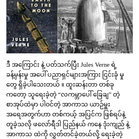
ဒီ အကြောင်း နဲ့ ပတ်သက်ပြီး Jules Verne ရဲ့
ခန့်မှန်းမှု အပေါ် ပညာရှင်များအကြား ငြင်းခုံ မှု
တွေ ရှိခဲ့ပါသေးတယ် ။ ထူးဆန်းတာ တစ်ခု
ကတော့ သူရေးခဲ့တဲ့ “လကမ္ဘာပေါ် ခြေချ” တဲ့
စာအုပ်ထဲမှာ ပါဝင်တဲ့ အာကာသ ယာဉ်မှူး
အရေအတွက်ဟာ တစ်ကယ့် အပြင်က ဖြစ်ရပ်နဲ့
တူခဲ့သလို ဖလော်ရီဒါ ပြည်နယ် ကနေ ဒုံးကျည် နဲ့
အာကာသ ထဲကို လွှတ်တင်ခဲ့တယ်လို့ ရေးခဲ့တဲ့