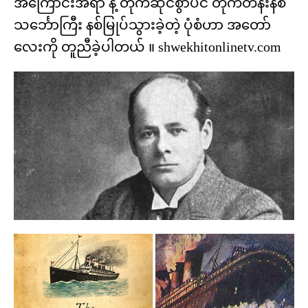
အကြောင်းအရာ နဲ့ တိုက်ဆိုင်စွာပင် တိုက်တန်းနစ်
သင်္ဘောကြီး နစ်မြုပ်သွားခဲ့တဲ့ ပုံစံဟာ အတော်
လေးကို တူညီခဲ့ပါတယ် ။ shwekhitonlinetv.com