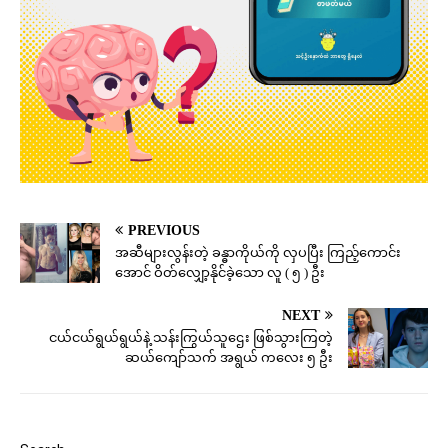
PREVIOUS
အဆီများလွန်းတဲ့ ခန္ဓာကိုယ်ကို လှပပြီး ကြည့်ကောင်း
အောင် ဝိတ်လျှော့နိုင်ခဲ့သော လူ ( ၅ ) ဦး
NEXT
ငယ်ငယ်ရွယ်ရွယ်နဲ့ သန်းကြွယ်သူဌေး ဖြစ်သွားကြတဲ့
ဆယ်ကျော်သက် အရွယ် ကလေး ၅ ဦး