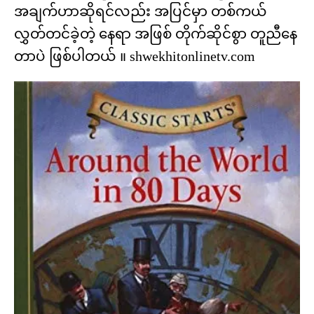
အချက်ဟာဆိုရင်လည်း အပြင်မှာ တစ်ကယ်
လွှတ်တင်ခဲ့တဲ့ နေရာ အဖြစ် တိုက်ဆိုင်စွာ တူညီနေ
တာပဲ ဖြစ်ပါတယ် ။ shwekhitonlinetv.com