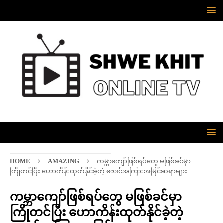
HOME
AMAZING
ကမ္ဘာကျော်ဖြစ်ရပ်တွေ မဖြစ်ခင်မှာ
ကြိုတင်ပြီး ဟောကိန်းထုတ်နိုင်ခဲ့တဲ့ ဗေဒင်အကြားအမြင်ဆရာများ
ကမ္ဘာကျော်ဖြစ်ရပ်တွေ မဖြစ်ခင်မှာ
ကြိုတင်ပြီး ဟောကိန်းထုတ်နိုင်ခဲ့တဲ့