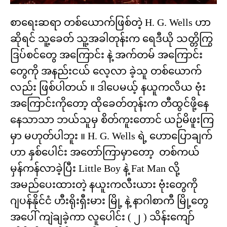
စာရေးဆရာ တစ်ယောက်ဖြစ်တဲ့ H. G. Wells ဟာ
ဆိုရင် သူ့ခေတ် သူ့အခါတုန်းက ရေဒီယို သတ္တိကြွ
ဒြပ်စင်တွေ အကြောင်း နဲ့ အက်တမ် အကြောင်း
တွေကို အနည်းငယ် လေ့လာ ခဲ့သူ တစ်ယောက်
လည်း ဖြစ်ပါတယ် ။ ဒါပေမယ့် နယူကလိယ ဗုံး
အကြောင်းကိုတော့ ထိုခေတ်တုန်းက တီထွင်ဖို့နေ
နေသာသာ ဘယ်သူမှ စိတ်ကူးတောင် ယဉ်မိဖူးကြ
မှာ မဟုတ်ပါဘူး ။ H. G. Wells ရဲ့ ဟောပြောချက်
ဟာ နှစ်ပေါင်း အတော်ကြာမှာတော့ တစ်ကယ်
မှန်ကန်လာခဲ့ပြီး Little Boy နဲ့ Fat Man လို့
အမည်ပေးထားတဲ့ နယူးကလီးယား ဗုံးတွေကို
ဂျပန်နိုင်ငံ ဟီးရိုးရှီးမား မြို့ နဲ့ နာဂါစာကီ မြို့တွေ
အပေါ် ကျဲချခဲ့ကာ လူပေါင်း ( ၂ ) သိန်းကျော်