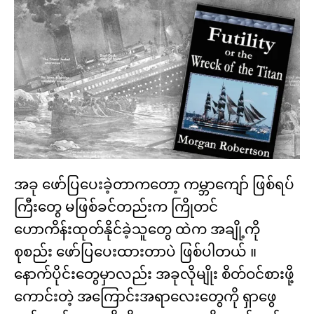
အခု ဖော်ပြပေးခဲ့တာကတော့ ကမ္ဘာကျော် ဖြစ်ရပ်
ကြီးတွေ မဖြစ်ခင်တည်းက ကြိုတင်
ဟောကိန်းထုတ်နိုင်ခဲ့သူတွေ ထဲက အချို့ကို
စုစည်း ဖော်ပြပေးထားတာပဲ ဖြစ်ပါတယ် ။
နောက်ပိုင်းတွေမှာလည်း အခုလိုမျိုး စိတ်ဝင်စားဖို့
ကောင်းတဲ့ အကြောင်းအရာလေးတွေကို ရှာဖွေ