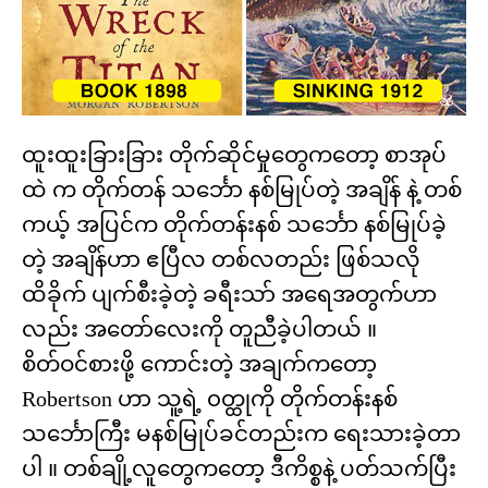
ထူးထူးခြားခြား တိုက်ဆိုင်မှုတွေကတော့ စာအုပ်
ထဲ က တိုက်တန် သင်္ဘော နစ်မြုပ်တဲ့ အချိန် နဲ့ တစ်
ကယ့် အပြင်က တိုက်တန်းနစ် သင်္ဘော နစ်မြုပ်ခဲ့
တဲ့ အချိန်ဟာ ဧပြီလ တစ်လတည်း ဖြစ်သလို
ထိခိုက် ပျက်စီးခဲ့တဲ့ ခရီးသာ် အရေအတွက်ဟာ
လည်း အတော်လေးကို တူညီခဲ့ပါတယ် ။
စိတ်ဝင်စားဖို့ ကောင်းတဲ့ အချက်ကတော့
Robertson ဟာ သူ့ရဲ့ ၀တ္ထုကို တိုက်တန်းနစ်
သင်္ဘောကြီး မနစ်မြုပ်ခင်တည်းက ရေးသားခဲ့တာ
ပါ ။ တစ်ချို့လူတွေကတော့ ဒီကိစ္စနဲ့ ပတ်သက်ပြီး