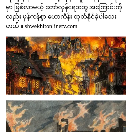
မှာ ဖြစ်လာမယ့် တော်လှန်ရေးတွေ အကြောင်းကို
လည်း မှန်ကန်စွာ ဟောကိန်း ထုတ်နိုင်ခဲ့ပါသေး
တယ် ။ shwekhitonlinetv.com