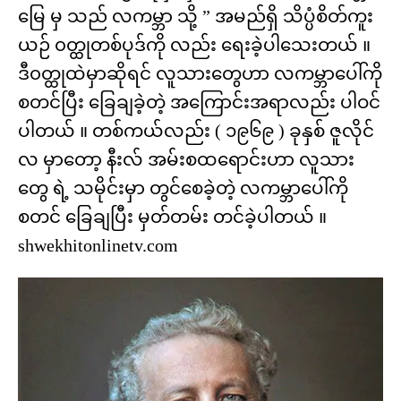
မြေ မှ သည် လကမ္ဘာ သို့ ” အမည်ရှိ သိပ္ပံစိတ်ကူး
ယဉ် ၀တ္ထုတစ်ပုဒ်ကို လည်း ရေးခဲ့ပါသေးတယ် ။
ဒီ၀တ္ထုထဲမှာဆိုရင် လူသားတွေဟာ လကမ္ဘာပေါ်ကို
စတင်ပြီး ခြေချခဲ့တဲ့ အကြောင်းအရာလည်း ပါဝင်
ပါတယ် ။ တစ်ကယ်လည်း ( ၁၉၆၉ ) ခုနှစ် ဇူလိုင်
လ မှာတော့ နီးလ် အမ်းစထရောင်းဟာ လူသား
တွေ ရဲ့ သမိုင်းမှာ တွင်စေခဲ့တဲ့ လကမ္ဘာပေါ်ကို
စတင် ခြေချပြီး မှတ်တမ်း တင်ခဲ့ပါတယ် ။
shwekhitonlinetv.com