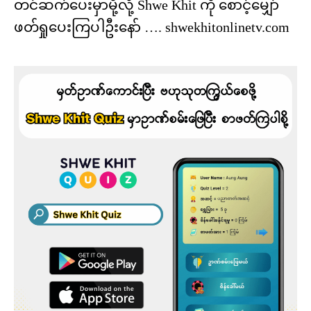
တင်ဆက်ပေးမှာမို့လို့ Shwe Khit ကို စောင့်မျှော်
ဖတ်ရှုပေးကြပါဦးနော် …. shwekhitonlinetv.com