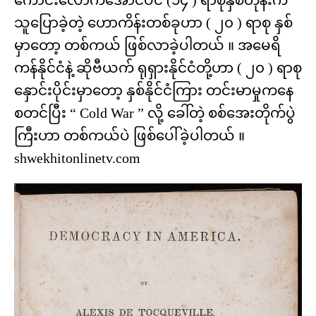
ကောင်းလောက်အောင်ပင် (၁၄ ) ရာစုနှစ်တုန်းက
သူပြောခဲ့တဲ့ ဟောကိန်းတစ်ခုဟာ ( ၂၀ ) ရာစု နှစ်
မှာတော့ တစ်ကယ် ဖြစ်လာခဲ့ပါတယ် ။ အမေရိ
ကန်နိုင်ငံနဲ့ ဆိုဗီယက် ရုရှားနိုင်ငံတို့ဟာ ( ၂၀ ) ရာစု
နှောင်းပိုင်းမှာတော့ နှစ်နိုင်ငံကြား တင်းမာမှုကနေ
စတင်ပြီး “ Cold War ” လို့ ခေါ်တဲ့ စစ်အေးတိုက်ပွဲ
ကြီးဟာ တစ်ကယ်ပဲ ဖြစ်ပေါ်ခဲ့ပါတယ် ။
shwekhitonlinetv.com