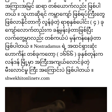
အကြားအမြင် ဆရာ တစ်ယောက်လည်း ဖြစ်ပါ
တယ် ။ သူဟာဆိုရင် ကမ္ဘာကျော် ဖြစ်ရပ်ကြီးတွေ
ဖြစ်လာနိုင်တာကို လွန်ခဲ့တဲ့ ရာစုနှစ်ပေါင်း ( ၄ ) ခု
ကျော်လောက်တည်းက ခန့်မှန်းခဲ့တာဖြစ်ပြီး
လက်တွေ့မှာလည်း တစ်ကယ်ပဲ မှန်ကန်နေခဲ့တာ
ဖြစ်ပါတယ် ။ Nostradamus ရဲ့ အထင်ရှားဆုံး
ဟောကိန်း တစ်ခုကတော့ ( ၁၆၆၆ ) ခုနှစ်တုန်းက
လန်ဒန် မြို့မှာ အကြီးအကျယ်လောင်ခဲ့တဲ့
မီးလောင်မှု ကြီး အကြောင်းပဲ ဖြစ်ပါတယ် ။
shwekhitonlinetv.com