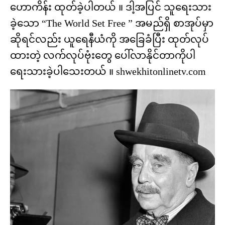
ဟောကိန်း ထုတ်ခဲ့ပါတယ် ။ ဒါ့အပြင် သူရေးသား
ခဲ့သော “The World Set Free ” အမည်ရှိ စာအုပ်မှာ
ဆိုရင်လည်း ယူရေနီယံကို အခြေခံပြီး ထုတ်လုပ်
ထားတဲ့ လက်လုပ်ဗုံးတွေ ပေါ်လာနိုင်တာကိုပါ
ရေးသားခဲ့ပါသေးတယ် ။ shwekhitonlinetv.com