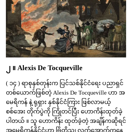
၂ ။ Alexis De Tocqueville
( ၁၄ ) ရာစုနှစ်တုန်းက ပြင်သစ်နိုင်ငံရေး ပညာရှင်
တစ်ယောက်ဖြစ်တဲ့ Alexis De Tocqueville ဟာ အ
မေရိကန် နဲ့ ရုရှား နှစ်နိုင်ငံကြား ဖြစ်လာမယ့်
စစ်အေး တိုက်ပွဲကို ကြိုတင်ပြီး ဟောကိန်းထုတ်ခဲ့
ပါတယ် ။ သူ ဟောကိန်း ထုတ်ခဲ့တဲ့ အချိန်ကဆိုရင်
အမေရိကန်နိုင်ငံဟာ ဗြိတိသျှ လက်အောက်ကနေ