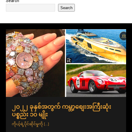
Search
Search
၂၀၂၂ ခုနှစ်အတွက် ကမ္ဘာ့စျေးအကြီးဆုံး
ပစ္စည်း ၁၀ မျိုး
ကိုယ့်ရဲ့ပိုင်ဆိုင်မှုကို
[...]