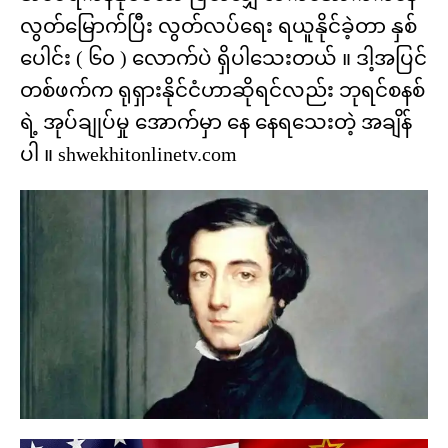
လွတ်မြောက်ပြီး လွတ်လပ်ရေး ရယူနိုင်ခဲ့တာ နှစ်
ပေါင်း ( ၆၀ ) လောက်ပဲ ရှိပါသေးတယ် ။ ဒါ့အပြင်
တစ်ဖက်က ရုရှားနိုင်ငံဟာဆိုရင်လည်း ဘုရင်စနစ်
ရဲ့ အုပ်ချုပ်မှု အောက်မှာ နေ နေရသေးတဲ့ အချိန်
ပါ ။ shwekhitonlinetv.com