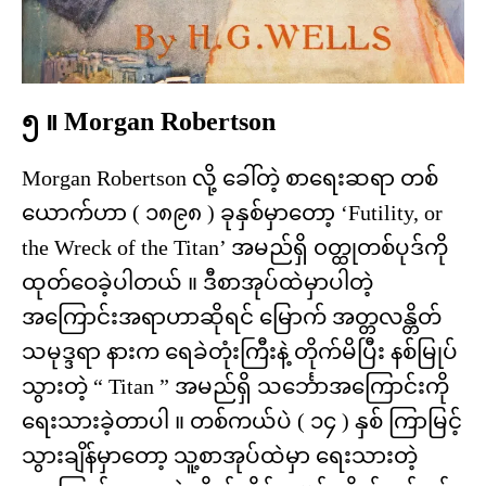
၅ ။ Morgan Robertson
Morgan Robertson လို့ ခေါ်တဲ့ စာရေးဆရာ တစ်
ယောက်ဟာ ( ၁၈၉၈ ) ခုနှစ်မှာတော့ ‘Futility, or
the Wreck of the Titan’ အမည်ရှိ ၀တ္ထုတစ်ပုဒ်ကို
ထုတ်ဝေခဲ့ပါတယ် ။ ဒီစာအုပ်ထဲမှာပါတဲ့
အကြောင်းအရာဟာဆိုရင် မြောက် အတ္တလန္တိတ်
သမုဒ္ဒရာ နားက ရေခဲတုံးကြီးနဲ့ တိုက်မိပြီး နစ်မြုပ်
သွားတဲ့ “ Titan ” အမည်ရှိ သင်္ဘောအကြောင်းကို
ရေးသားခဲ့တာပါ ။ တစ်ကယ်ပဲ ( ၁၄ ) နှစ် ကြာမြင့်
သွားချိန်မှာတော့ သူ့စာအုပ်ထဲမှာ ရေးသားတဲ့