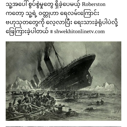
သူ့အပေါ် စွပ်စွဲမှုတွေ ရှိခဲ့ပေမယ့် Roberston
ကတော့ သူ့ရဲ့ ၀တ္တုဟာ ရေလမ်းကြောင်း
ဗဟုသုတတွေကို လေ့လာပြီး ရေးသားခဲ့ရုံပါပဲလို့
ဖြေကြားခဲ့ပါတယ် ။ shwekhitonlinetv.com