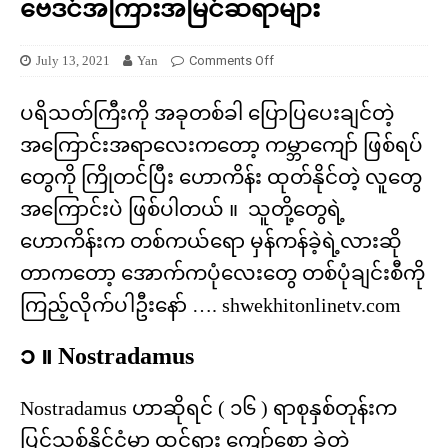
ဗေဒင်အကြားအမြင်ဆရာများ
July 13, 2021
Yan
Comments Off
ပရိသတ်ကြီးကို အခုတစ်ခါ ပြောပြပေးချင်တဲ့
အကြောင်းအရာလေးကတော့ ကမ္ဘာကျော် ဖြစ်ရပ်
တွေကို ကြိုတင်ပြီး ဟောကိန်း ထုတ်နိုင်တဲ့ လူတွေ
အကြောင်းပဲ ဖြစ်ပါတယ် ။ သူတို့တွေရဲ့
ဟောကိန်းက တစ်ကယ်ရော မှန်ကန်ခဲ့ရဲ့လားဆို
တာကတော့ အောက်ကပုံလေးတွေ တစ်ပုံချင်းစီကို
ကြည့်လိုက်ပါဦးနော် …. shwekhitonlinetv.com
၁ ။ Nostradamus
Nostradamus ဟာဆိုရင် ( ၁၆ ) ရာစုနှစ်တုန်းက
ပြင်သစ်နိုင်ငံမှာ ထင်ရှား ကျော်စော ခဲ့တဲ့