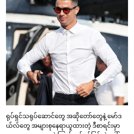
ရုပ်ရှင်သရုပ်ဆောင်တွေ အဆိုတော်တွေနဲ့ မော်ဒ
ယ်လ်တွေ အများစုနေရာယူထားတဲ့ ဒီစာရင်းမှာ