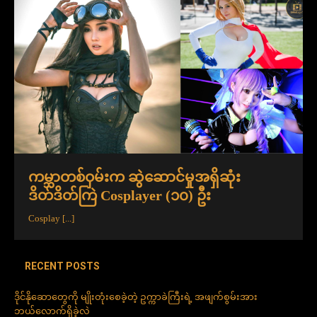
ကမ္ဘာတစ်ဝှမ်းက ဆွဲဆောင်မှုအရှိဆုံး
ဒိတ်ဒိတ်ကြဲ Cosplayer (၁၀) ဦး
Cosplay
[...]
RECENT POSTS
ဒိုင်နိုဆောတွေကို မျိုးတုံးစေခဲ့တဲ့ ဥက္ကာခဲကြီးရဲ့ အဖျက်စွမ်းအား
ဘယ်လောက်ရှိခဲ့လဲ