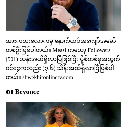
အားကစားလောကမှ နောက်ထပ်အကျော်အမော်
တစ်ဦးဖြစ်ပါတယ်။ Messi ကတော့ Followers
(501) သန်းအထိရှိလာပြီဖြစ်ပြီး ပို့စ်တစ်ခုအတွက်
ဝင်ငွေကလည်း (၇.၆) သိန်းအထိရှိလာပြီဖြစ်ပါ
တယ်။
shwekhitonlinetv.com
၈။ Beyonce