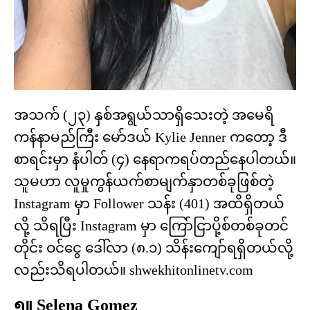
အသက် (၂၃) နှစ်အရွယ်သာရှိသေးတဲ့ အမေရိ
ကန်နာမည်ကြီး မော်ဒယ် Kylie Jenner ကတော့ ဒီ
စာရင်းမှာ နံပါတ် (၄) နေရာကရပ်တည်နေပါတယ်။
သူမဟာ လူမှုကွန်ယက်စာမျက်နှာတစ်ခုဖြစ်တဲ့
Instagram မှာ Follower သန်း (401) အထိရှိတယ်
လို့ သိရပြီး Instagram မှာ ကြော်ငြာပို့စ်တစ်ခုတင်
တိုင်း ဝင်ငွေ ဒေါ်လာ (၈.၁) သိန်းကျော်ရရှိတယ်လို့
လည်းသိရပါတယ်။
shwekhitonlinetv.com
၅။ Selena Gomez