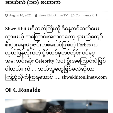
ဆယ်လီ (၁၀) ယောက်
August 10, 2021
Shwe Khit Online TV
Comments Off
Shwe Khit ပရိသတ်ကြီးကို ဒီနေ့တင်ဆက်ပေး
သွားမယ့် အကြောင်းအရာကတော့ နာမည်ကျော်
စီးပွားရေးမဂ္ဂဇင်းတစ်စောင်ဖြစ်တဲ့ Forbes က
ထုတ်ပြန်လိုက်တဲ့ ပို့်စ်တစ်ခုတင်တိုင်း ဝင်ငွေ
အကောင်းဆုံး Celebrity (၁၀) ဦးအကြောင်းပဲဖြစ်
ပါတယ်။ ကဲ … ဘယ်သူတွေဖြစ်မလဲဆိုတာ
ကြည့်လိုက်ကြရအောင် …. shwekhitonlinetv.com
၁။ C.Ronaldo