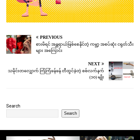
PREVIOUS
စားမိရင် အန္တရာယ်ဖြစ်စေနိုင်တဲ့ ကမ္ဘာ့ အစပ်ဆုံး ငရုတ်သီး
များ အကြောင်း
NEXT
သမိုင်းတလျှောက် ကြံကြံဖန်ဖန် တီထွင်ခဲ့တဲ့ စစ်လက်နက်
(၁၀) မျိုး
Search
Search