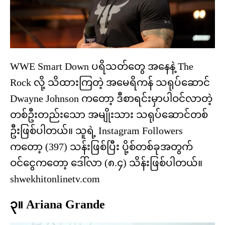
WWE Smart Down ပရိသတ်တွေ အနေနဲ့ The
Rock လို့ သိထားကြတဲ့ အမေရိကန် သရုပ်ဆောင်
Dwayne Johnson ကတော့ ဒီစာရင်းမှာပါဝင်လာတဲ့
တစ်ဦးတည်းသော အမျိုးသား သရုပ်ဆောင်တစ်
ဦးဖြစ်ပါတယ်။ သူရဲ့ Instagram Followers
ကတော့ (397) သန်းဖြစ်ပြီး ပို့စ်တစ်ခုအတွက်
ဝင်ငွေကတော့ ဒေါ်လာ (၈.၄) သိန်းဖြစ်ပါတယ်။
shwekhitonlinetv.com
၃။ Ariana Grande