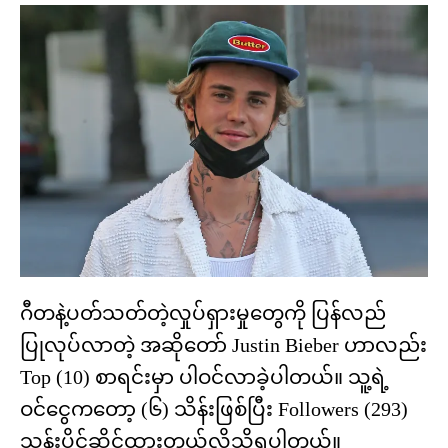
ဂီတနဲ့ပတ်သတ်တဲ့လှုပ်ရှားမှုတွေကို ပြန်လည်
ပြုလုပ်လာတဲ့ အဆိုတော် Justin Bieber ဟာလည်း
Top (10) စာရင်းမှာ ပါဝင်လာခဲ့ပါတယ်။ သူ့ရဲ့
ဝင်ငွေကတော့ (၆) သိန်းဖြစ်ပြီး Followers (293)
သန်းပိုင်ဆိုင်ထားတယ်လို့သိရပါတယ်။