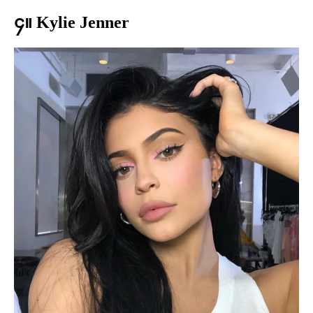
၄။ Kylie Jenner