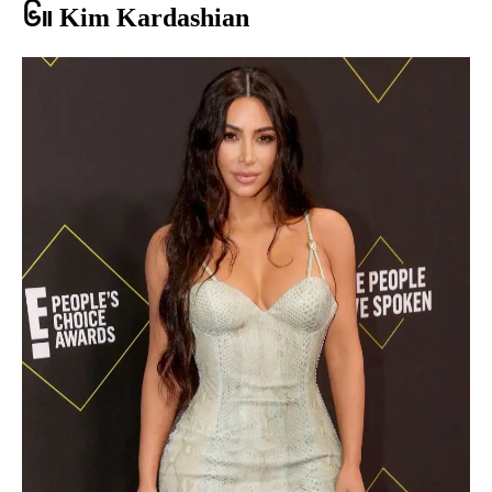
၆။ Kim Kardashian