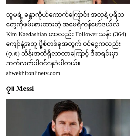
သူမရဲ့ ခန္ဓာကိုယ်ကောက်ကြောင်း အလှနဲ့ ပုရိသ
တွေကိုဖမ်းစားထားတဲ့ အမေရိကန်မော်ဒယ်လ်
Kim Kaedashian ဟာလည်း Follower သန်း (364)
ကျော်နဲ့အတူ ပို့စ်တစ်ခုအတွက် ဝင်ငွေကလည်း
(၇.၈) သိန်းအထိရှိလာတာကြောင့် ဒီစာရင်းမှာ
ဆက်လက်ပါဝင်နေခဲပါတယ်။
shwekhitonlinetv.com
၇။ Messi