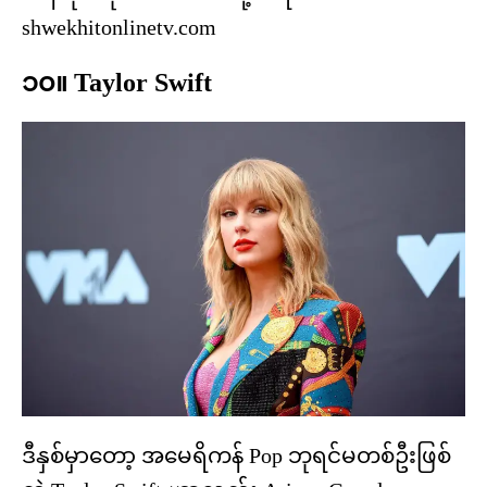
shwekhitonlinetv.com
၁၀။ Taylor Swift
ဒီနှစ်မှာတော့ အမေရိကန် Pop ဘုရင်မတစ်ဦးဖြစ်