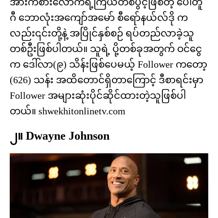
အားကစားလောကရဲ့ကြယ်တစ်ပွင့်ဖြစ်တဲ့ ပေါ်တူ
ဂီ ဘောလုံးအကျော်အမော် စီရော်နယ်လ်ဒို က
လည်း၎င်းတို့နဲ့ အပြိုင်နှစ်စဉ် ရပ်တည်လာခဲ့သူ
တစ်ဦးဖြစ်ပါတယ်။ သူရဲ့ ပို့တစ်ခုအတွက် ဝင်ငွေ
က ဒေါ်လာ(၉) သိန်းဖြစ်ပေမယ့် Follower ကတော့
(626) သန်း အထိတောင်ရှိတာကြောင့် ဒီစာရင်းမှာ
Follower အများဆုံးပိုင်ဆိုင်ထားတဲ့သူဖြစ်ပါ
တယ်။
shwekhitonlinetv.com
၂။ Dwayne Johnson