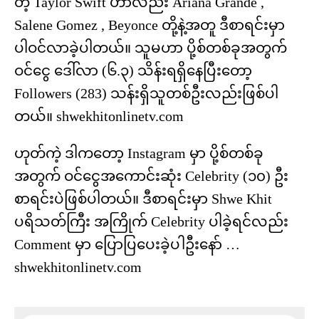
တဲ့ Taylor Swift ဟာလည်း Ariana Grande ,
Salene Gomez , Beyonce တို့နဲ့အတူ ဒီစာရင်းမှာ
ပါဝင်လာခဲ့ပါတယ်။ သူမဟာ ပို့စ်တစ်ခုအတွက်
ဝင်ငွေ ဒေါ်လာ (၆.၃) သိန်းရရှိနေပြီးတော့
Followers (283) သန်းရှိသူတစ်ဦးလည်းဖြစ်ပါ
တယ်။
shwekhitonlinetv.com
ဟုတ်ကဲ့ ဒါကတော့ Instagram မှာ ပို့စ်တစ်ခု
အတွက် ဝင်ငွေအကောင်းဆုံး Celebrity (၁၀) ဦး
စာရင်းပဲဖြစ်ပါတယ်။ ဒီစာရင်းမှာ Shwe Khit
ပရိသတ်ကြီး အကြိုက် Celebrity ပါခဲ့ရင်လည်း
Comment မှာ ပြောပြပေးခဲ့ပါဦးနော် …
shwekhitonlinetv.com