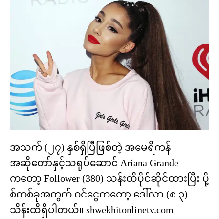
အသက် (၂၇) နှစ်ရှိပြီဖြစ်တဲ့ အမေရိကန်
အဆိုတော်နှင့်သရုပ်ဆောင် Ariana Grande
ကတော့ Follower (380) သန်းထိပိုင်ဆိုင်ထားပြီး ပို့
စ်တစ်ခုအတွက် ဝင်ငွေကတော့ ဒေါ်လာ (၈.၃)
သိန်းထိရှိပါတယ်။
shwekhitonlinetv.com