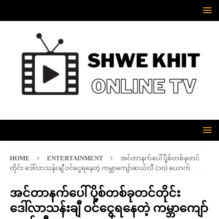
HOME
ENTERTAINMENT
အင်တာနက်ပေါ် ပို့စ်တစ်ခုတင်
တိုင်း ဒေါ်လာသန်းချီ ဝင်ငွေရနေတဲ့ ကမ္ဘာကျော်ဆယ်လီ (၁၀) ယောက်
အင်တာနက်ပေါ် ပို့စ်တစ်ခုတင်တိုင်း
ဒေါ်လာသန်းချီ ဝင်ငွေရနေတဲ့ ကမ္ဘာကျော်