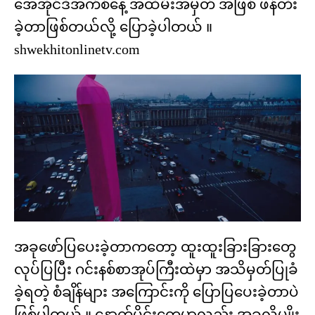
အေအိုင်ဒီအက်စ်နေ့ အထိမ်းအမှတ် အဖြစ် ဖန်တီး
ခဲ့တာဖြစ်တယ်လို့ ပြောခဲ့ပါတယ် ။
shwekhitonlinetv.com
အခုဖော်ပြပေးခဲ့တာကတော့ ထူးထူးခြားခြားတွေ
လုပ်ပြပြီး ဂင်းနစ်စာအုပ်ကြီးထဲမှာ အသိမှတ်ပြုခံ
ခဲ့ရတဲ့ စံချိန်များ အကြောင်းကို ပြောပြပေးခဲ့တာပဲ
ဖြစ်ပါတယ် ။ နောက်ပိုင်းတွေမှာလည်း အခုလိုမျိုး