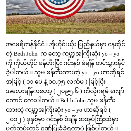
အမေရိကန်နိုင်ငံ ၊ အိုဟိုင်းယိုး ပြည်နယ်မှာ နေထိုင်
တဲ့ Beth John က တော့ ကမ္ဘာ့အကြီးဆုံး yo – yo
ကို ကိုယ်တိုင် ဖန်တီးပြီး ဂင်းနစ် စံချိန် တင်သွားနိုင်
ခဲ့ပါတယ် ။ သူမ ဖန်တီးထားတဲ့ yo – yo ဟာဆိုရင်
အမြင့် ( ၁၁ ပေ နဲ့ ၁၀.၇၅ လက်မ ) မြင့်ပြီး
အလေးချိန်ကတော့ ( ၂၀၉၅.၆ ) ကီလိုဂရမ် ကျော်
တောင် လေးပါတယ် ။ Belth John သူမ ဖန်တီး
ထားတဲ့ ကမ္ဘာ့အကြီးဆုံး yo – yo ဟာဆိုရင် (
၂၀၁၂ ) ခုနှစ်မှာ ဂင်းနစ် စံချိန် စာအုပ်ကြီးထဲမှာ
မှတ်တမ်းတင် ဂုဏ်ပြုခံခဲ့ရတာပဲ ဖြစ်ပါတယ် ။