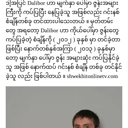
ဒါ့အပြင် Dalibor ဟာ မျက်နှာ ပေါ်မှာ ဇွန်းအများ
ကြီးကို ကပ်ပြပြီး နေပြခဲ့သူ အဖြစ်လည်း ဂင်းနစ်
စံချိန်တစ်ခု တင်ထားပါသေးတယ် ။ မှတ်တမ်း
တွေ အရတော့ Dalibor ဟာ ကိုယ်ပေါ်မှာ ဇွန်းတွေ
ကပ်ပြခဲ့တဲ့ စံချိန်ကို ( ၂၀၁၂ ) ခုနှစ် မှာ တင်ခဲ့တာ
ဖြစ်ပြီး နောက်တစ်နှစ်အကြာ ( ၂၀၁၃ ) ခုနှစ်မှာ
တော့ မျက်နှာ ပေါ်မှာ ဇွန်း အများဆုံး ကပ်ပြနိုင်ခဲ့
သူ အဖြစ် နောက်ထပ် ဂင်းနစ် စံချိန် တစ်ခု တင်နိုင်
ခဲ့သူ လည်း ဖြစ်ပါတယ် ။ shwekhitonlinetv.com