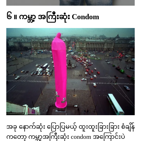
၆ ။ ကမ္ဘာ့ အကြီးဆုံး Condom
အခု နောက်ဆုံး ပြောပြမယ့် ထူးထူးခြားခြား စံချိန်
ကတော့ ကမ္ဘာ့အကြီးဆုံး condom အကြောင်းပဲ