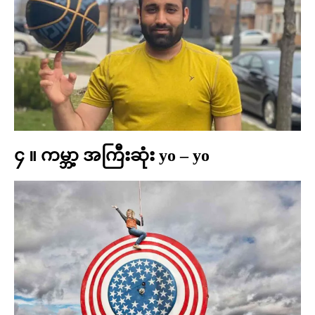
၄ ။ ကမ္ဘာ့ အကြီးဆုံး yo – yo