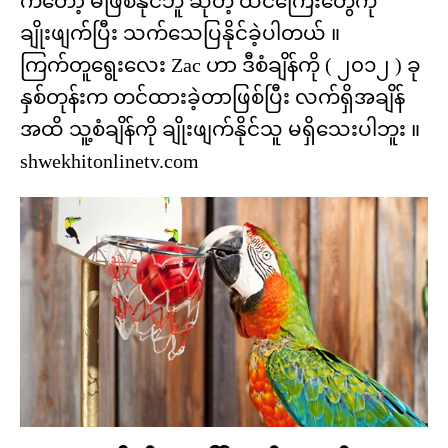
ကတော့ မဖြစ်နိုင်ဘူ ဆိုတဲ့ ထင်ကြေးတွေကို
ချိုးဖျက်ပြီး သက်သေပြနိုင်ခဲ့ပါတယ် ။
ကြက်တူရွေးလေး Zac ဟာ ဒီစံချိန်ကို ( ၂၀၁၂ ) ခု
နှစ်တုန်းက တင်ထားခဲ့တာဖြစ်ပြီး လက်ရှိအချိန်
အထိ သူ့စံချိန်ကို ချိုးဖျက်နိုင်သူ မရှိသေးပါဘူး ။
shwekhitonlinetv.com