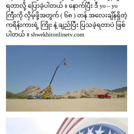
ရတာလို့ ပြောခဲ့ပါတယ် ။ နောက်ပြီး ဒီ yo – yo
ကြီးကို လှိမ့်ဖို့အတွက် ( ၆၈ ) တန် အလေးချိန်ရှိတဲ့
ကရိန်းကားရဲ့ ကြိုး နဲ့ ချည်ပြီး ပြသခဲ့ရတာပဲ ဖြစ်
ပါတယ် ။ shwekhitonlinetv.com