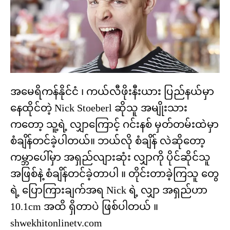
အမေရိကန်နိုင်ငံ ၊ ကယ်လီဖိုးနီးယား ပြည်နယ်မှာ
နေထိုင်တဲ့ Nick Stoeberl ဆိုသူ အမျိုးသား
ကတော့ သူ့ရဲ့ လျှာကြောင့် ဂင်းနစ် မှတ်တမ်းထဲမှာ
စံချိန်တင်ခဲ့ပါတယ်။ ဘယ်လို စံချိန် လဲဆိုတော့
ကမ္ဘာပေါ်မှာ အရှည်လျားဆုံး လျှာကို ပိုင်ဆိုင်သူ
အဖြစ်နဲ့ စံချိန်တင်ခဲ့တာပါ ။ တိုင်းတာခဲ့ကြသူ တွေ
ရဲ့ ပြောကြားချက်အရ Nick ရဲ့ လျှာ အရှည်ဟာ
10.1cm အထိ ရှိတာပဲ ဖြစ်ပါတယ် ။
shwekhitonlinetv.com