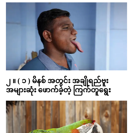
၂ ။ ( ၁ ) မိနစ် အတွင်း အချိုရည်ဗူး
အများဆုံး ဖောက်ခဲ့တဲ့ ကြက်တူရွေး