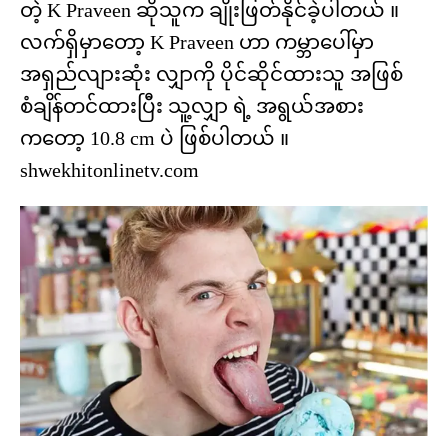
တဲ့ K Praveen ဆိုသူက ချိုးဖြတ်နိုင်ခဲ့ပါတယ် ။
လက်ရှိမှာတော့ K Praveen ဟာ ကမ္ဘာပေါ်မှာ
အရှည်လျားဆုံး လျှာကို ပိုင်ဆိုင်ထားသူ အဖြစ်
စံချိန်တင်ထားပြီး သူ့လျှာ ရဲ့ အရွယ်အစား
ကတော့ 10.8 cm ပဲ ဖြစ်ပါတယ် ။
shwekhitonlinetv.com