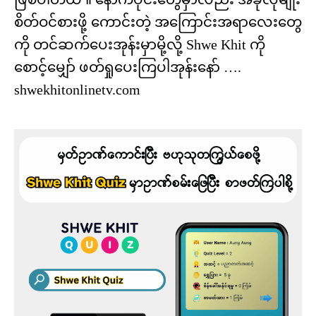
စိတ်ဝင်စားဖို့ ကောင်းတဲ့ အကြောင်းအရာလေးတွေ
ကို တင်ဆက်ပေးအုန်းမှာမို့လို့ Shwe Khit ကို
စောင့်မျှော် ဖတ်ရှုပေးကြပါအုန်းနော် ….
shwekhitonlinetv.com