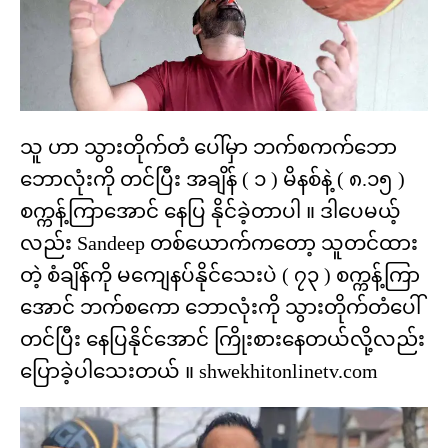
သူ ဟာ သွားတိုက်တံ ပေါ်မှာ ဘက်စကက်ဘော
ဘောလုံးကို တင်ပြီး အချိန် ( ၁ ) မိနစ်နဲ့ ( ၈.၁၅ )
စက္ကန့်ကြာအောင် နေပြ နိုင်ခဲ့တာပါ ။ ဒါပေမယ့်
လည်း Sandeep တစ်ယောက်ကတော့ သူတင်ထား
တဲ့ စံချိန်ကို မကျေနပ်နိုင်သေးပဲ ( ၇၃ ) စက္ကန့်ကြာ
အောင် ဘက်စကော ဘောလုံးကို သွားတိုက်တံပေါ်
တင်ပြီး နေပြနိုင်အောင် ကြိုးစားနေတယ်လို့လည်း
ပြောခဲ့ပါသေးတယ် ။ shwekhitonlinetv.com