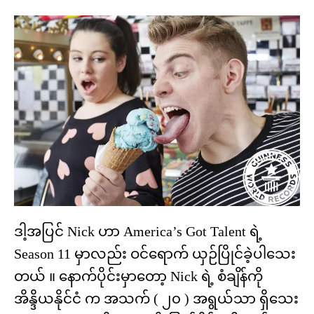
ဒါ့အပြင် Nick ဟာ America’s Got Talent ရဲ့
Season 11 မှာလည်း ဝင်ရောက် ယှဉ်ပြိုင်ခဲ့ပါသေး
တယ် ။ နောက်ပိုင်းမှာတော့ Nick ရဲ့ စံချိန်ကို
အိန္ဒိယနိုင်ငံ က အသက် ( ၂၀ ) အရွယ်သာ ရှိသေး