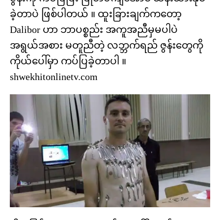
ခဲ့တာပဲ ဖြစ်ပါတယ် ။ ထူးခြားချက်ကတော့
Dalibor ဟာ ဘာပစ္စည်း အကူအညီမှမပါပဲ
အရွယ်အစား မတူညီတဲ့ လဘ္ဘက်ရည် ဇွန်းတွေကို
ကိုယ်ပေါ်မှာ ကပ်ပြခဲ့တာပါ ။
shwekhitonlinetv.com