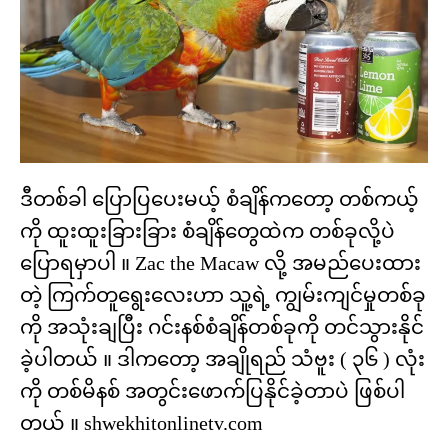
ဒီတစ်ခါ ပြောပြပေးမယ့် စံချိန်ကတော့ တစ်ကယ့်
ကို ထူးထူးခြားခြား စံချိန်တွေထဲက တစ်ခုလို့ပဲ
ပြောရမှာပါ ။ Zac the Macaw လို့ အမည်ပေးထား
တဲ့ ကြက်တူရွေးလေးဟာ သူ့ရဲ့ ကျွမ်းကျင်မှုတစ်ခု
ကို အသုံးချပြီး ဂင်းနစ်စံချိန်တစ်ခုကို တင်သွားနိုင်
ခဲ့ပါတယ် ။ ဒါကတော့ အချိုရည် သံဗူး ( ၃၆ ) လုံး
ကို တစ်မိနစ် အတွင်းဖောက်ပြနိုင်ခဲ့တာပဲ ဖြစ်ပါ
တယ် ။ shwekhitonlinetv.com