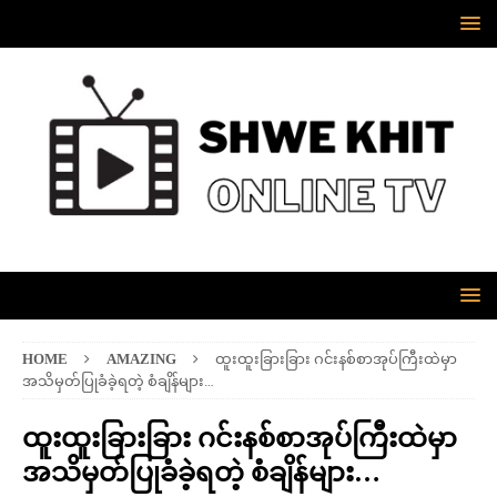
HOME
AMAZING
ထူးထူးခြားခြား ဂင်းနစ်စာအုပ်ကြီးထဲမှာ
အသိမှတ်ပြုခံခဲ့ရတဲ့ စံချိန်များ…
ထူးထူးခြားခြား ဂင်းနစ်စာအုပ်ကြီးထဲမှာ
အသိမှတ်ပြုခံခဲ့ရတဲ့ စံချိန်များ…