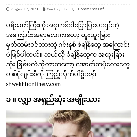
August 17, 2021
Wai Phyo Oo
Comments Off
ပရိသတ်ကြီးကို အခုတစ်ခါပြောပြပေးချင်တဲ့
အကြောင်းအရာလေးကတော့ ထူးထူးခြား
မှတ်တမ်းဝင်ထားတဲ့ ဂင်းနစ် စံချိန်တွေ အကြောင်း
ပဲဖြစ်ပါတယ်။ ဘယ်လို စံချိန်တွေက အထူးခြား
ဆုံး ဖြစ်မလဲဆိုတာကတော့ အောက်ကပုံလေးတွေ
တစ်ပုံချင်းစီကို ကြည့်လိုက်ပါဦးနော် ….
shwekhitonlinetv.com
၁ ။ လျှာ အရှည်ဆုံး အမျိုးသား