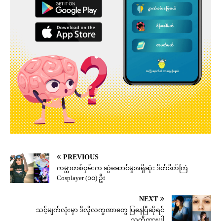
PREVIOUS
ကမ္ဘာတစ်ဝှမ်းက ဆွဲဆောင်မှုအရှိဆုံး ဒိတ်ဒိတ်ကြဲ
Cosplayer (၁၀) ဦး
NEXT
သင့်မျက်လုံးမှာ ဒီလိုလက္ခဏာတွေ ပြနေပြီဆိုရင်
သတိထားပါ