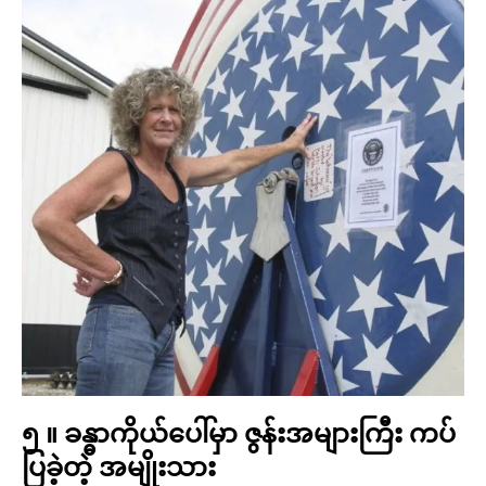
၅ ။ ခန္ဓာကိုယ်ပေါ်မှာ ဇွန်းအများကြီး ကပ်
ပြခဲ့တဲ့ အမျိုးသား