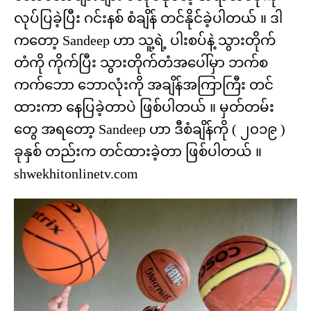
လုပ်ပြခဲ့ပြီး ဂင်းနစ် စံချိန် တင်နိုင်ခဲ့ပါတယ် ။ ဒါ
ကတော့ Sandeep ဟာ သူ့ရဲ့ ပါးစပ်နဲ့ သွားတိုက်
တံကို ကိုက်ပြီး သွားတိုက်တံအပေါ်မှာ ဘက်စ
ကက်ဘော ဘောလုံးကို အချိန်အကြာကြီး တင်
ထားကာ နေပြခဲ့တာပဲ ဖြစ်ပါတယ် ။ မှတ်တမ်း
တွေ အရတော့ Sandeep ဟာ ဒီစံချိန်ကို ( ၂၀၁၉ )
ခုနှစ် တည်းက တင်ထားခဲ့တာ ဖြစ်ပါတယ် ။
shwekhitonlinetv.com