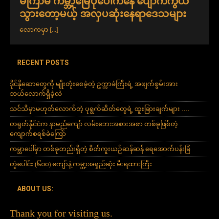
မကြာမီ ကမ္ဘာ့မြေပုံပေါ်ကနေ ပျောက်ကွယ်
သွားတော့မယ့် အလှပဆုံးနေရာဒေသများ
လောကမှာ
[...]
RECENT POSTS
ဒိုင်နိုဆောတွေကို မျိုးတုံးစေခဲ့တဲ့ ဥက္ကာခဲကြီးရဲ့ အဖျက်စွမ်းအား
ဘယ်လောက်ရှိခဲ့လဲ
သင်သိမှာမဟုတ်လောက်တဲ့ ပုရွက်ဆိတ်တွေရဲ့ ထူးခြားချက်များ ….
တရုတ်နိုင်ငံက နာမည်ကျော် လမ်းဘေးအစားအစာ တစ်ခုဖြစ်တဲ့
ကျောက်စရစ်ခဲကြော်
ကမ္ဘာပေါ်မှာ တစ်ခုတည်းရှိတဲ့ စိတ်ကူးယဉ်ဆန်ဆန် ရေအောက်ပန်းခြံ
တွဲပေါင်း (၆၀၀) ကျော်နဲ့ ကမ္ဘာ့အရှည်ဆုံး မီးရထားကြီး
ABOUT US:
Thank you for visiting us.