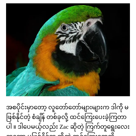
အစပိုင်းမှာတော့ လူတော်တော်များများက ဒါကို မ
ဖြစ်နိုင်တဲ့ စံချိန် တစ်ခုလို့ ထင်ကြေးပေးခဲ့ကြတာ
ပါ ။ ဒါပေမယ့်လည်း Zac ဆိုတဲ့ ကြက်တူရွေးလေး