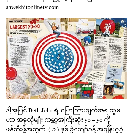
shwekhitonlinetv.com
ဒါ့အ့ပြင် Beth John ရဲ့ ပြောကြားချက်အရ သူမ
ဟာ အခုလိုမျိုး ကမ္ဘာ့အကြီးဆုံး yo – yo ကို
ဖန်တီးဖို့အတွက် ( ၁ ) နှစ် ခွဲကျော်ခန့် အချိန်ယူခဲ့