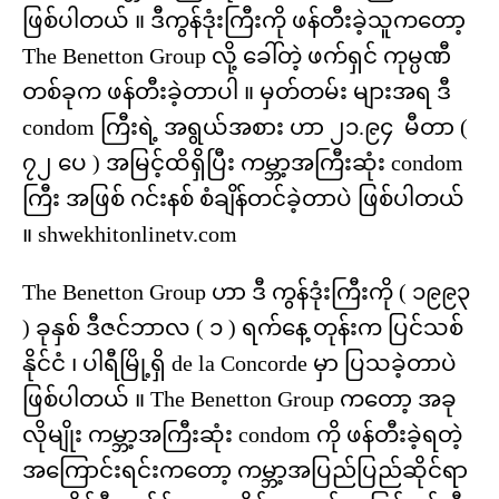
ဖြစ်ပါတယ် ။ ဒီကွန်ဒုံးကြီးကို ဖန်တီးခဲ့သူကတော့
The Benetton Group လို့ ခေါ်တဲ့ ဖက်ရှင် ကုမ္ပဏီ
တစ်ခုက ဖန်တီးခဲ့တာပါ ။ မှတ်တမ်း များအရ ဒီ
condom ကြီးရဲ့ အရွယ်အစား ဟာ ၂၁.၉၄ မီတာ (
၇၂ ပေ ) အမြင့်ထိရှိပြီး ကမ္ဘာ့အကြီးဆုံး
condom
ကြီး အဖြစ် ဂင်းနစ် စံချိန်တင်ခဲ့တာပဲ ဖြစ်ပါတယ်
။ shwekhitonlinetv.com
The Benetton Group ဟာ ဒီ ကွန်ဒုံးကြီးကို ( ၁၉၉၃
) ခုနှစ် ဒီဇင်ဘာလ ( ၁ ) ရက်နေ့ တုန်းက ပြင်သစ်
နိုင်ငံ ၊ ပါရီမြို့ရှိ de la Concorde မှာ ပြသခဲ့တာပဲ
ဖြစ်ပါတယ် ။ The Benetton Group ကတော့ အခု
လိုမျိုး ကမ္ဘာ့အကြီးဆုံး
condom ကို ဖန်တီးခဲ့ရတဲ့
အကြောင်းရင်းကတော့ ကမ္ဘာ့အပြည်ပြည်ဆိုင်ရာ