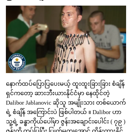
နောက်ထပ်ပြောပြပေးမယ့် ထူးထူးခြားခြား စံချိန်
ရှင်ကတော့ ဆားဘီးယားနိုင်ငံမှာ နေထိုင်တဲ့
Dalibor Jablanovic ဆိုသူ အမျိုးသား တစ်ယောက်
ရဲ့ စံချိန် အကြောင်းပဲ ဖြစ်ပါတယ် ။ Dalibor ဟာ
သူ့ရဲ့ ခန္ဓာကိုယ်ပေါ်မှာ ဇွန်းအချောင်းပေါင်း ( ၇၉ )
ဇွန်းကို ကပ်ပြပြီး ပြုတ်မကျအောင် ထိန်းထားနိုင်