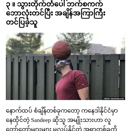
၃ ။ သွားတိုက်တံပေါ် ဘက်စကက်
ဘောလုံးတင်ပြီး အချိန်အကြာကြီး
တင်ပြခဲ့သူ
နောက်ထပ် စံချိန်တစ်ခုကတော့ ကနေဒါနိုင်ငံမှာ
နေထိုင်တဲ့ Sandeep ဆိုသူ အမျိုးသားဟာ လူ
တော်တော်များများ မလုပ်နိုင်တဲ့ အရာတစ်ခုကို