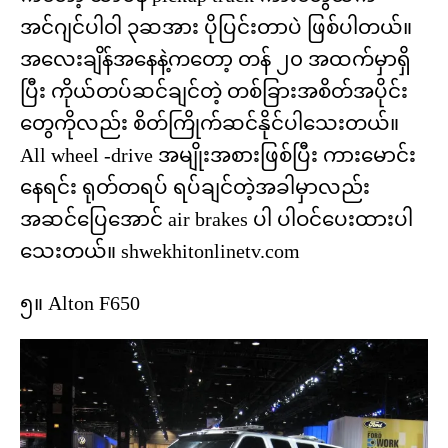
အင်ဂျင်ပါဝါ ၃ဆအား ပိုပြင်းတာပဲ ဖြစ်ပါတယ်။
အလေးချိန်အနေနဲ့ကတော့ တန် ၂၀ အထက်မှာရှိ
ပြီး ကိုယ်တပ်ဆင်ချင်တဲ့ တစ်ခြားအစိတ်အပိုင်း
တွေကိုလည်း စိတ်ကြိုက်ဆင်နိုင်ပါသေးတယ်။
All wheel -drive အမျိုးအစားဖြစ်ပြီး ကားမောင်း
နေရင်း ရုတ်တရပ် ရပ်ချင်တဲ့အခါမှာလည်း
အဆင်ပြေအောင် air brakes ပါ ပါဝင်ပေးထားပါ
သေးတယ်။ shwekhitonlinetv.com
၅။ Alton F650