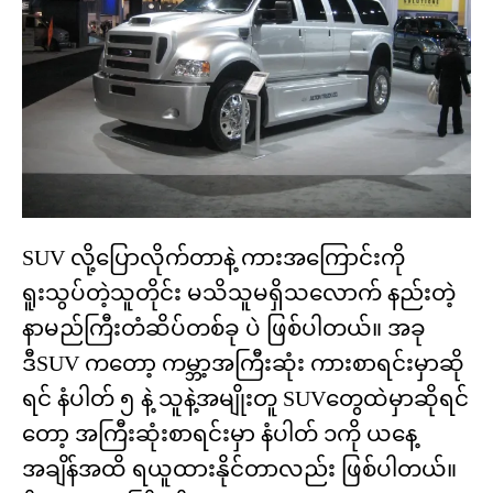
SUV လို့ပြောလိုက်တာနဲ့ ကားအကြောင်းကို
ရူးသွပ်တဲ့သူတိုင်း မသိသူမရှိသလောက် နည်းတဲ့
နာမည်ကြီးတံဆိပ်တစ်ခု ပဲ ဖြစ်ပါတယ်။ အခု
ဒီSUV ကတော့ ကမ္ဘာ့အကြီးဆုံး ကားစာရင်းမှာဆို
ရင် နံပါတ် ၅ နဲ့ သူနဲ့အမျိုးတူ SUVတွေထဲမှာဆိုရင်
တော့ အကြီးဆုံးစာရင်းမှာ နံပါတ် ၁ကို ယနေ့
အချိန်အထိ ရယူထားနိုင်တာလည်း ဖြစ်ပါတယ်။