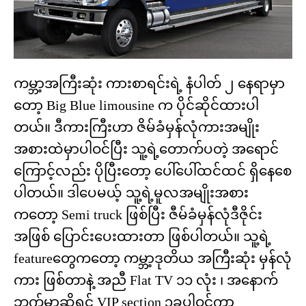
ကမ္ဘာ့အကြီးဆုံး ကားစာရင်းရဲ့ နံပါတ် ၂ နေရာမှာ
တော့ Big Blue limousine က ပိုင်ဆိုင်ထားပါ
တယ်။ ဒီကားကြီးဟာ ဇိမ်ခံမှန်လုံကားအမျိုး
အစားထဲမှာပါဝင်ပြီး သူ့ရဲ့တောက်ပတဲ့ အရောင်
ကြောင့်လည်း ပိုပြီးတော့ ပေါ်ပေါ်ထင်ထင် ရှိနေစေ
ပါတယ်။ ဒါပေမယ့် သူ့ရဲ့မူလအမျိုးအစား
ကတော့ Semi truck ဖြစ်ပြီး ဇီမ်ခံမှန်လုံဒီဇိုင်း
အဖြစ် ပြောင်းပေးထားတာ ဖြစ်ပါတယ်။ သူ့ရဲ့
featureတွေကတော့ ကမ္ဘာ့ဒုတိယ အကြီးဆုံး မှန်လုံ
ကား ဖြစ်တာနဲ့ အညီ Flat TV ၁၁ လုံး ၊ အနောက်
ဘက်မှာဆိုရင် VIP section ၃ခုပါဝင်ကာ