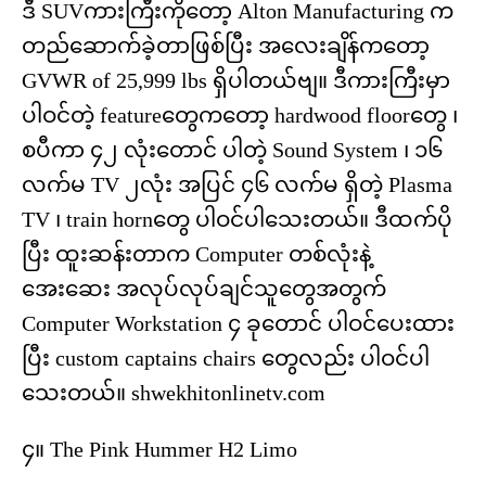
ဒီ SUVကားကြီးကိုတော့ Alton Manufacturing က
တည်ဆောက်ခဲ့တာဖြစ်ပြီး အလေးချိန်ကတော့
GVWR of 25,999 lbs ရှိပါတယ်ဗျ။ ဒီကားကြီးမှာ
ပါဝင်တဲ့ featureတွေကတော့ hardwood floorတွေ ၊
စပီကာ ၄၂ လုံးတောင် ပါတဲ့ Sound System ၊ ၁၆
လက်မ TV ၂လုံး အပြင် ၄၆ လက်မ ရှိတဲ့ Plasma
TV ၊ train hornတွေ ပါဝင်ပါသေးတယ်။ ဒီထက်ပို
ပြီး ထူးဆန်းတာက Computer တစ်လုံးနဲ့
အေးဆေး အလုပ်လုပ်ချင်သူတွေအတွက်
Computer Workstation ၄ ခုတောင် ပါဝင်ပေးထား
ပြီး custom captains chairs တွေလည်း ပါဝင်ပါ
သေးတယ်။ shwekhitonlinetv.com
၄။ The Pink Hummer H2 Limo