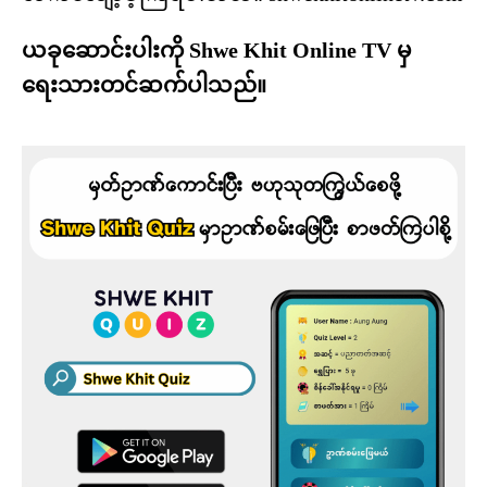
ယခုဆောင်းပါးကို Shwe Khit Online TV မှ
ရေးသားတင်ဆက်ပါသည်။