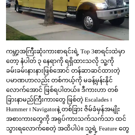
ကမ္ဘာ့အကြီးဆုံးကားစာရင်းရဲ့ Top 3စာရင်းထဲမှာ
တော့ နံပါတ် ၃ နေရာကို ရရှိထားသလို သူ့ကို
ခမ်းခမ်းနားနားဖြစ်အောင် တန်ဆာဆင်ထားတဲ့
ပမာဏဟာလည်း တစ်ကယ့်ကို မခန့်မှန်းနိုင်
လောက်အောင် ဖြစ်ရပါတယ်။ ဒီကားဟာ တစ်
ခြားနာမည်ကြီးကားတွေ ဖြစ်တဲ့ Escalades ၊
Hummer ၊ Navigatorနဲ့ တစ်ခြား ဇိမ်ခံမှန်အမျိုး
အစားကားတွေကို အရုပ်ကားသက်သက်သာ ထင်
သွားရလောက်စေတဲ့ အထိပါပဲ။ သူ့ရဲ့ Feature တွေ