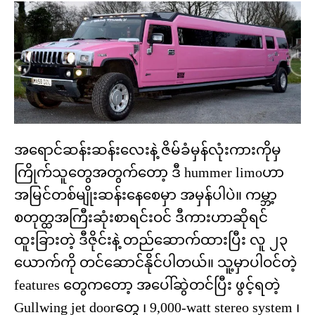
အရောင်ဆန်းဆန်းလေးနဲ့ ဇိမ်ခံမှန်လုံးကားကိုမှ
ကြိုက်သူတွေအတွက်တော့ ဒီ hummer limoဟာ
အမြင်တစ်မျိုးဆန်းနေစေမှာ အမှန်ပါပဲ။ ကမ္ဘာ့
စတုတ္ထအကြီးဆုံးစာရင်းဝင် ဒီကားဟာဆိုရင်
ထူးခြားတဲ့ ဒီဇိုင်းနဲ့ တည်ဆောက်ထားပြီး လူ ၂၃
ယောက်ကို တင်ဆောင်နိုင်ပါတယ်။ သူ့မှာပါဝင်တဲ့
features တွေကတော့ အပေါ်ဆွဲတင်ပြီး ဖွင့်ရတဲ့
Gullwing jet doorတွေ ၊ 9,000-watt stereo system ၊