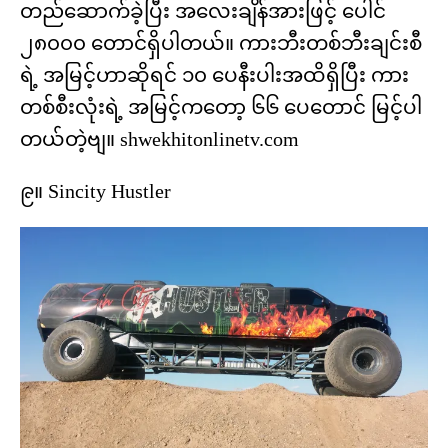
တည်ဆောက်ခဲ့ပြီး အလေးချိန်အားဖြင့် ပေါင်
၂၈၀၀၀ တောင်ရှိပါတယ်။ ကားဘီးတစ်ဘီးချင်းစီ
ရဲ့ အမြင့်ဟာဆိုရင် ၁၀ ပေနီးပါးအထိရှိပြီး ကား
တစ်စီးလုံးရဲ့ အမြင့်ကတော့ ၆၆ ပေတောင် မြင့်ပါ
တယ်တဲ့ဗျ။ shwekhitonlinetv.com
၉။ Sincity Hustler