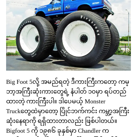
Big Foot 5လို့ အမည်ရတဲ့ ဒီကားကြီးကတော့ ကမ္
ဘာ့အကြီးဆုံးကားတွေရဲ့ နံပါတ် ၁၀မှာ ရပ်တည်
ထားတဲ့ ကားကြီးပါ။ ဒါပေမယ့် Monster
Truckတွေထဲမှာတော့ ပြိုင်ဘက်ကင်း ကမ္ဘာ့အကြီး
ဆုံးနေရာကို ရရှိထားတာလည်း ဖြစ်ပါတယ်။
Bigfoot 5 ကို ၁၉၈၆ ခုနှစ်မှာ Chandler က