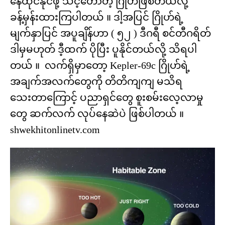
နေထိုင်နိုင်ဖို့ သင့်တော်တဲ့ ဂြိုဟ်ဖြစ်တယ်လို့
ခန့်မှန်းထားကြပါတယ် ။ ဒါ့အပြင် ဂြိုဟ်ရဲ့
မျက်နှာပြင် အပူချိန်ဟာ ( ၅၂ ) ဒီဂရီ စင်တီဂရိတ်
ဒါမှမဟုတ် ဒီ့ထက် ပိုပြီး ပူနိုင်တယ်လို့ သိရပါ
တယ် ။ လက်ရှိမှာတော့ Kepler-69c ဂြိုဟ်ရဲ့
အချက်အလက်တွေကို တိတိကျကျ မသိရ
သေးတာကြောင့် ပညာရှင်တွေ စူးစမ်းလေ့လာမှု
တွေ ဆက်လက် လုပ်နေဆဲပဲ ဖြစ်ပါတယ် ။
shwekhitonlinetv.com