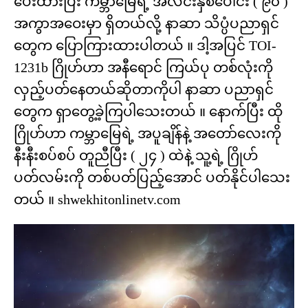
ပေးထားပြီး ကမ္ဘာမြေရဲ့ အလင်းနှစ်ပေါင်း ( ၉၀ )
အကွာအဝေးမှာ ရှိတယ်လို့ နာဆာ သိပ္ပံပညာရှင်
တွေက ပြောကြားထားပါတယ် ။ ဒါ့အပြင် TOI-
1231b ဂြိုဟ်ဟာ အနီရောင် ကြယ်ပု တစ်လုံးကို
လှည့်ပတ်နေတယ်ဆိုတာကိုပါ နာဆာ ပညာရှင်
တွေက ရှာတွေ့ခဲ့ကြပါသေးတယ် ။ နောက်ပြီး ထို
ဂြိုဟ်ဟာ ကမ္ဘာမြေရဲ့ အပူချိန်နဲ့ အတော်လေးကို
နီးနီးစပ်စပ် တူညီပြီး ( ၂၄ ) ထဲနဲ့ သူ့ရဲ့ ဂြိုဟ်
ပတ်လမ်းကို တစ်ပတ်ပြည့်အောင် ပတ်နိုင်ပါသေး
တယ် ။ shwekhitonlinetv.com