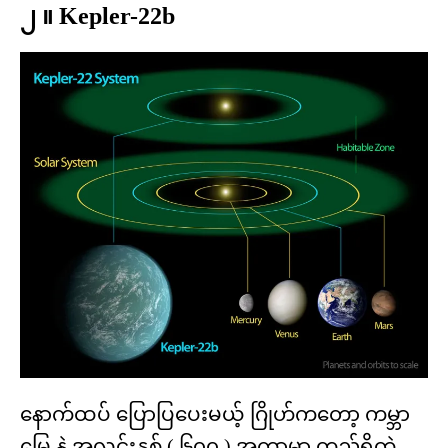
၂ ။ Kepler-22b
နောက်ထပ် ပြောပြပေးမယ့် ဂြိုဟ်ကတော့ ကမ္ဘာ
မြေ နဲ့ အလင်းနှစ် ( ၆၀၀ ) အကွာမှာ တည်ရှိတဲ့