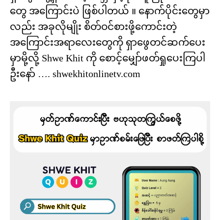
တွေ အကြောင်းပဲ ဖြစ်ပါတယ် ။ နောက်ပိုင်းတွေမှာ
လည်း အခုလိုမျိုး စိတ်ဝင်စားဖို့ကောင်းတဲ့
အကြောင်းအရာလေးတွေကို ရှာဖွေတင်ဆက်ပေး
မှာမို့လို့ Shwe Khit ကို စောင့်မျှော်ဖတ်ရှုပေးကြပါ
ဦးနော် …. shwekhitonlinetv.com