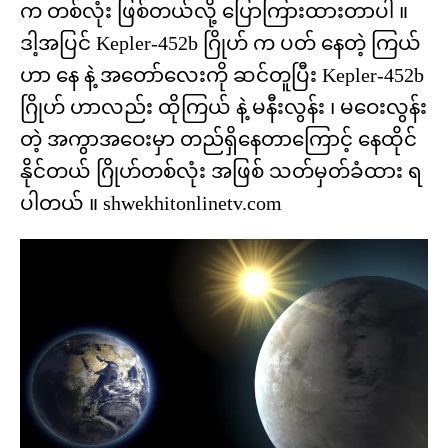
က တစ်လုံး ဖြစ်တယ်လို့ ပြောကြားထားတာပါ ။
ဒါ့အပြင် Kepler-452b ဂြိုဟ် က ပတ် နေတဲ့ ကြယ်
ဟာ နေ နဲ့ အတော်လေးကို ဆင်တူပြီး Kepler-452b
ဂြိုဟ် ဟာလည်း ထိုကြယ် နဲ့ မနီးလွန်း ၊ မဝေးလွန်း
တဲ့ အကွာအဝေးမှာ တည်ရှိနေတာကြောင့် နေထိုင်
နိုင်တယ် ဂြိုဟ်တစ်လုံး အဖြစ် သတ်မှတ်ခံထား ရ
ပါတယ် ။ shwekhitonlinetv.com