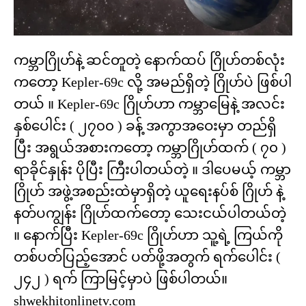
ကမ္ဘာဂြိုဟ်နဲ့ ဆင်တူတဲ့ နောက်ထပ် ဂြိုဟ်တစ်လုံး
ကတော့ Kepler-69c လို့ အမည်ရှိတဲ့ ဂြိုဟ်ပဲ ဖြစ်ပါ
တယ် ။ Kepler-69c ဂြိုဟ်ဟာ ကမ္ဘာမြေနဲ့ အလင်း
နှစ်ပေါင်း ( ၂၇၀၀ ) ခန့် အကွာအဝေးမှာ တည်ရှိ
ပြီး အရွယ်အစားကတော့ ကမ္ဘာဂြိုဟ်ထက် ( ၇၀ )
ရာခိုင်နှုန်း ပိုပြီး ကြီးပါတယ်တဲ့ ။ ဒါပေမယ့် ကမ္ဘာ
ဂြိုဟ် အဖွဲ့အစည်းထဲမှာရှိတဲ့ ယူရေးနပ်စ် ဂြိုဟ် နဲ့
နတ်ပကျွန်း ဂြိုဟ်ထက်တော့ သေးငယ်ပါတယ်တဲ့
။ နောက်ပြီး Kepler-69c ဂြိုဟ်ဟာ သူ့ရဲ့ ကြယ်ကို
တစ်ပတ်ပြည့်အောင် ပတ်ဖို့အတွက် ရက်ပေါင်း (
၂၄၂ ) ရက် ကြာမြင့်မှာပဲ ဖြစ်ပါတယ်။
shwekhitonlinetv.com