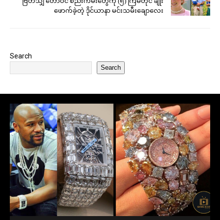
ဗြိတိသျှ တော်ဝင် စည်းကမ်းတွေကို (၅) ကြိမ်တိုင် ချိုး
ဖောက်ခဲ့တဲ့ ဒိုင်ယာနာ မင်းသမီးချောလေး
Search
Search