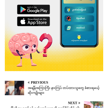
PREVIOUS
အချိန်အကြာကြီး နားကြပ် တပ်ထားသူတွေ ခံစားရမယ့်
ဆိုးကျိုးများ
NEXT