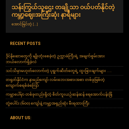
သန်းကြွယ်သူဌေး တချို့သာ ဝယ်ပတ်နိုင်တဲ့
ကမ္ဘာ့ဈေးအကြီးဆုံး နာရီများ
အောင်မြင်တဲ့
[...]
RECENT POSTS
ဒိုင်နိုဆောတွေကို မျိုးတုံးစေခဲ့တဲ့ ဥက္ကာခဲကြီးရဲ့ အဖျက်စွမ်းအား
ဘယ်လောက်ရှိခဲ့လဲ
သင်သိမှာမဟုတ်လောက်တဲ့ ပုရွက်ဆိတ်တွေရဲ့ ထူးခြားချက်များ ….
တရုတ်နိုင်ငံက နာမည်ကျော် လမ်းဘေးအစားအစာ တစ်ခုဖြစ်တဲ့
ကျောက်စရစ်ခဲကြော်
ကမ္ဘာပေါ်မှာ တစ်ခုတည်းရှိတဲ့ စိတ်ကူးယဉ်ဆန်ဆန် ရေအောက်ပန်းခြံ
တွဲပေါင်း (၆၀၀) ကျော်နဲ့ ကမ္ဘာ့အရှည်ဆုံး မီးရထားကြီး
ABOUT US: