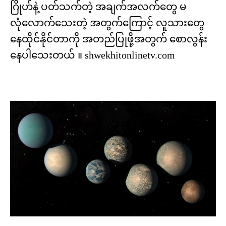
ဂြိုဟ်နဲ့ ပတ်သက်တဲ့ အချက်အလက်တွေ မ
လုံလောက်သေးတဲ့ အတွက်ကြောင့် လူသားတွေ
နေထိုင်နိုင်တာကို အတည်ပြုဖို့အတွက် စောလွန်း
နေပါသေးတယ် ။ shwekhitonlinetv.com