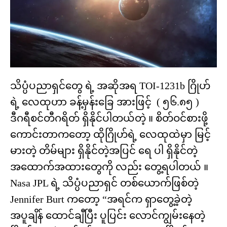
သိပ္ပံပညာရှင်တွေ ရဲ့ အဆိုအရ TOI-1231b ဂြိုဟ်
ရဲ့ လေထုဟာ ခန့်မှန်းခြေ အားဖြင့် ( ၅၆.၈၅ )
ဒီဂရီစင်တီဂရိတ် ရှိနိုင်ပါတယ်တဲ့ ။ စိတ်ဝင်စားဖို့
ကောင်းတာကတော့ ထိုဂြိုဟ်ရဲ့ လေထုထဲမှာ မြင့်
မားတဲ့ တိမ်များ ရှိနိုင်တဲ့အပြင် ရေ ပါ ရှိနိုင်တဲ့
အထောက်အထားတွေကို လည်း တွေ့ရပါတယ် ။
Nasa JPL ရဲ့ သိပ္ပံပညာရှင် တစ်ယောက်ဖြစ်တဲ့
Jennifer Burt ကတော့ “အရင်က ရှာတွေ့ခဲ့တဲ့
အပူချိန် ထောင်ချီပြီး ပူပြင်း လောင်ကျွမ်းနေတဲ့