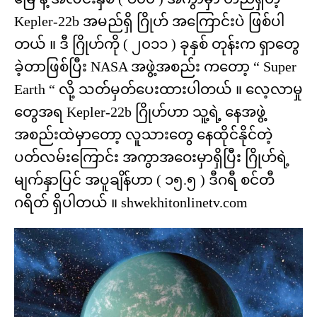
Kepler-22b အမည်ရှိ ဂြိုဟ် အကြောင်းပဲ ဖြစ်ပါ
တယ် ။ ဒီ ဂြိုဟ်ကို ( ၂၀၁၁ ) ခုနှစ် တုန်းက ရှာတွေ
ခဲ့တာဖြစ်ပြီး NASA အဖွဲ့အစည်း ကတော့ “ Super
Earth “ လို့ သတ်မှတ်ပေးထားပါတယ် ။ လေ့လာမှု
တွေအရ Kepler-22b ဂြိုဟ်ဟာ သူ့ရဲ့ နေအဖွဲ့
အစည်းထဲမှာတော့ လူသားတွေ နေထိုင်နိုင်တဲ့
ပတ်လမ်းကြောင်း အကွာအဝေးမှာရှိပြီး ဂြိုဟ်ရဲ့
မျက်နှာပြင် အပူချိန်ဟာ ( ၁၅.၅ ) ဒီဂရီ စင်တီ
ဂရိတ် ရှိပါတယ် ။ shwekhitonlinetv.com