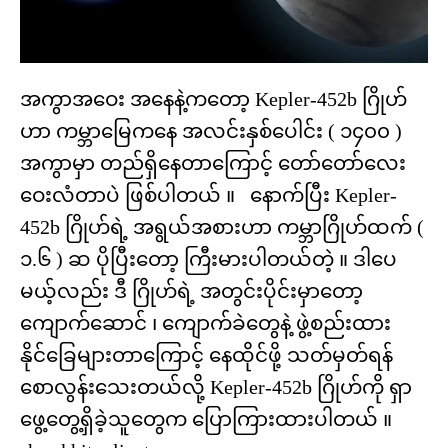
အကွာအဝေး အနေနဲ့ကတော့ Kepler-452b ဂြိုဟ်
ဟာ ကမ္ဘာမြေကနေ အလင်းနှစ်ပေါင်း ( ၁၄၀၀ )
အကွာမှာ တည်ရှိနေတာကြောင့် တော်တော်လေး
ဝေးလံတာပဲ ဖြစ်ပါတယ် ။ နောက်ပြီး Kepler-
452b ဂြိုဟ်ရဲ့ အရွယ်အစားဟာ ကမ္ဘာဂြိုဟ်ထက် (
၁.၆ ) ဆ ပိုပြီးတော့ ကြီးမားပါတယ်တဲ့ ။ ဒါပေ
မယ့်လည်း ဒီ ဂြိုဟ်ရဲ့ အတွင်းပိုင်းမှာတော့
ကျောက်ဆောင် ၊ ကျောက်ခဲတွေနဲ့ ဖွဲ့စည်းထား
နိုင်ခြေများတာကြောင့် နေထိုင်ဖို့ သတ်မှတ်ရန်
စောလွန်းသေးတယ်လို့ Kepler-452b ဂြိုဟ်ကို ရှာ
ဖွေ့တွေ့ရှိခဲ့သူတွေက ပြောကြားထားပါတယ် ။