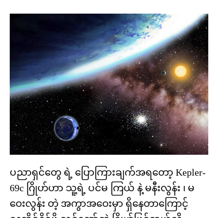
ပညာရှင်တွေ ရဲ့ ပြောကြားချက်အရတော့ Kepler-
69c ဂြိုဟ်ဟာ သူ့ရဲ့ ပင်မ ကြယ် နဲ့ မနီးလွန်း ၊ မ
ဝေးလွန်း တဲ့ အကွာအဝေးမှာ ရှိနေတာကြောင့်