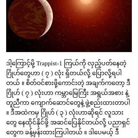
ဒါ့ကြောင့်မို့ Trappist-1 ကြယ်ကို လှည့်ပတ်နေတဲ့
ဂြိုဟ်တွေဟာ ( ၇ ) လုံး ရှိတယ်လို့ ပြောလို့ရပါ
တယ် ။ စိတ်ဝင်စားဖို့ကောင်းတဲ့ အချက်ကတော့ ဒီ
ဂြိုဟ် ( ၇ ) လုံးဟာ ကမ္ဘာမြေကြီး အရွယ်အစား နဲ့
တူညီကာ ကျောက်ဆောင်တွေနဲ့ ဖွဲ့စည်းထားတာပါ
။ ဒီအထဲကမှ ဂြိုဟ် ( ၃ ) လုံးဟာဆိုရင် လူသား
တွေ နေထိုင်နိုင်ဖို့ အဆင်ပြေနိုင်တယ်လို့ ပညာရှင်
တွေက ခန့်မှန်းထားကြပါတယ် ။ ဒါပေမယ့် ဒီ