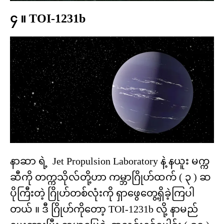
၄ ။ TOI-1231b
နာဆာ ရဲ့ Jet Propulsion Laboratory နဲ့ နယူး မက္က
ဆီကို တက္ကသိုလ်တို့ဟာ ကမ္ဘာဂြိုဟ်ထက် ( ၃ ) ဆ
ပိုကြီးတဲ့ ဂြိုဟ်တစ်လုံးကို ရှာဖွေတွေ့ရှိခဲ့ကြပါ
တယ် ။ ဒီ ဂြိုဟ်ကိုတော့ TOI-1231b လို့ နာမည်