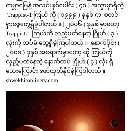
ကမ္ဘာမြေနဲ့ အလင်းနှစ်ပေါင်း ( ၄၀ ) အကွာမှာရှိတဲ့
Trappist-1 ကြယ် ကို ( ၁၉၉၉ ) ခုနှစ် က စတင်
ရှာဖွေတွေ့ရှိခဲ့ပါတယ် ။ ( ၂၀၀၆ ) ခုနှစ် မှာတော့
Trappist-1 ကြယ်ကို လှည့်ပတ်နေတဲ့ ဂြိုဟ် ( ၃ )
လုံးကို ထပ်မံ တွေ့ရှိခဲ့ကြပါတယ် ။ နောက်ပိုင်း (
၂၀၀၈ ) ခုနှစ် အရောက်မှာတော့ ထို ကြယ်ကို
လှည့်ပတ်နေတဲ့ နောက်ထပ် ဂြိုဟ် ( ၄ ) လုံး ရှိ
သေးကြောင်း ဖော်ထုတ်နိုင်ခဲ့ကြပါတယ် ။
shwekhitonlinetv.com