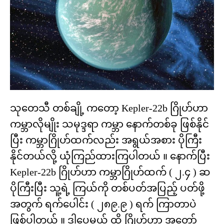
သုတေသီ တစ်ချို့ ကတော့ Kepler-22b ဂြိုဟ်ဟာ
ကမ္ဘာလိုမျိုး သမုဒ္ဒရာ ကမ္ဘာ နောက်တစ်ခု ဖြစ်နိုင်
ပြီး ကမ္ဘာဂြိုဟ်ထက်လည်း အရွယ်အစား ပိုကြီး
နိုင်တယ်လို့ ယုံကြည်ထားကြပါတယ် ။ နောက်ပြီး
Kepler-22b ဂြိုဟ်ဟာ ကမ္ဘာဂြိုဟ်ထက် ( ၂.၄ ) ဆ
ပိုကြီးပြီး သူ့ရဲ့ ကြယ်ကို တစ်ပတ်အပြည့် ပတ်ဖို့
အတွက် ရက်ပေါင်း ( ၂၈၉.၉ ) ရက် ကြာတာပဲ
ဖြစ်ပါတယ် ။ ဒါပေမယ့် ထို ဂြိုဟ်ဟာ အတော်