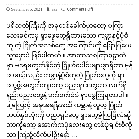
September 6, 2021
Yan
Comments Off
ပရိသတ်ကြီးကို အခုတစ်ခေါက်မှာတော့ မကြာ
သေးခင်ကမှ ရှာဖွေတွေ့ရှိထားသော ကမ္ဘာနှင့်ပုံစံ
တူ တဲ့ ဂြိုလ်အသစ်တွေ အကြောင်းကို ပြောပြပေး
သွားမှာပဲ ဖြစ်ပါတယ် ။ အာကာသစကြာ၀ဠာထဲ
မှာ မရေမတွက်နိုင်တဲ့ ဂြိုဟ်ပေါင်းများစွာရှိတာ မှန်
ပေမယ့်လည်း ကမ္ဘာနဲ့ပုံစံတူတဲ့ ဂြိုဟ်တွေကို ရှာ
တွေ့ဖို့အတွက်ကျတော့ ပညာရှင်တွေဟာ လက်ရှိ
နည်းပညာတွေနဲ့ ခက်ခက်ခဲခဲ ရှာဖွေကြရတာပါ ။
ဒါ့ကြောင့် အခုအချိန်အထိ ကမ္ဘာနဲ့ တူတဲ့ ဂြိုဟ်
ဘယ်နှစ်လုံးကို ပညာရှင်တွေ ရှာတွေ့ခဲ့ကြပြီလဲဆို
တာကိုတော့ အောက်ကပုံလေးတွေ တစ်ပုံချင်းစီကို
သာ ကြည့်လိုက်ပါဦးနော် ….