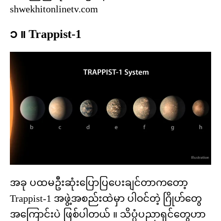
shwekhitonlinetv.com
၁ ။ Trappist-1
အခု ပထမဦးဆုံးပြောပြပေးချင်တာကတော့
Trappist-1 အဖွဲ့အစည်းထဲမှာ ပါဝင်တဲ့ ဂြိုဟ်တွေ
အကြောင်းပဲ ဖြစ်ပါတယ် ။ သိပ္ပံပညာရှင်တွေဟာ