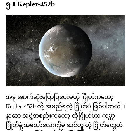
၅ ။ Kepler-452b
အခု နောက်ဆုံးပြောပြပေးမယ့် ဂြိုဟ်ကတော့
Kepler-452b လို့ အမည်ရတဲ့ ဂြိုဟ်ပဲ ဖြစ်ပါတယ် ။
နာဆာ အဖွဲ့အစည်းကတော့ ထိုဂြိုဟ်ဟာ ကမ္ဘာ
ဂြိုဟ်နဲ့ အတော်လေးကိုမှ ဆင်တူ တဲ့ ဂြိုဟ်တွေထဲ