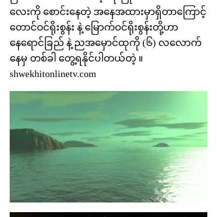
လေးကို စောင်းနေတဲ့ အနေအထားမှာရှိတာကြောင့်
တောင်ဝင်ရိုးစွန်း နဲ့ မြောက်ဝင်ရိုးစွန်းတို့ဟာ
နေရောင်ခြည် နဲ့ ညအမှောင်ထုကို (၆) လလောက်
နေမှ တစ်ခါ တွေ့ရနိုင်ပါတယ်တဲ့ ။
shwekhitonlinetv.com