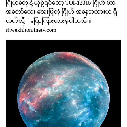
ဂြိုဟ်တွေ နဲ့ ယှဉ်ရင်တော့ TOI-1231b ဂြိုဟ် ဟာ
အတော်လေး အေးမြတဲ့ ဂြိုဟ် အနေအထားမှာ ရှိ
တယ်လို့ “ ပြောကြားထားခဲ့ပါတယ် ။
shwekhitonlinetv.com