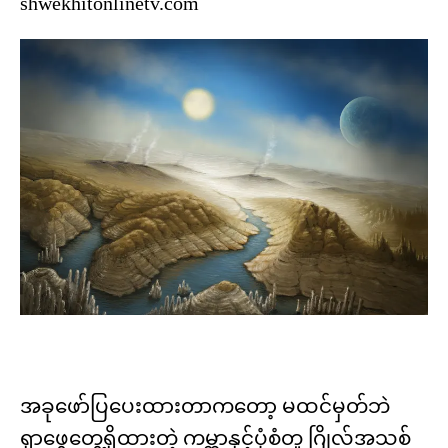
shwekhitonlinetv.com
အခုဖော်ပြပေးထားတာကတော့ မထင်မှတ်ဘဲ
ရှာဖွေတွေ့ရှိထားတဲ့ ကမ္ဘာနှင့်ပုံစံတူ ဂြိုလ်အသစ်