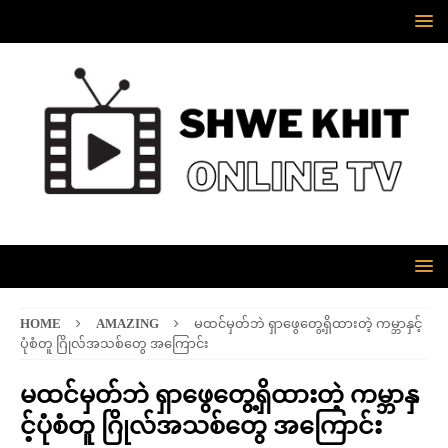
HOME
AMAZING
မထင်မှတ်ဘဲ ရှာဖွေတွေ့ရှိထားတဲ့ ကမ္ဘာနှင့်
ပုံစံတူ ဂြိုလ်အသစ်တွေ အကြောင်း
မထင်မှတ်ဘဲ ရှာဖွေတွေ့ရှိထားတဲ့ ကမ္ဘာနှ
င့်ပုံစံတူ ဂြိုလ်အသစ်တွေ အကြောင်း