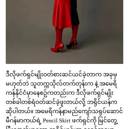
ဒီလိုဖက်ရှင်မျိုးဝတ်စားဆင်ယင်ခဲ့တာက အခုမှ
မဟုတ်ဘဲ သူတက္ကသိုလ်တက်တုန်းက နဲ့ အမေရိ
ကန်နိုင်ငံမှာနေစဥ်ကတည်းက ဒီလိုဖက်ရှင်မျိုး
တစ်ခါတစ်ရံဝတ်ဆင်ခဲ့ဖူးတယ်လို့ ဘရိုင်ယန်က
ဆိုပါတယ်။ အမေရိကန်နာမည်ကျော်သရုပ်ဆောင်
မီဂန်မာကယ်ရဲ့ Pencil Skirt ဖက်ရှင်ကို မြင်တွေ့