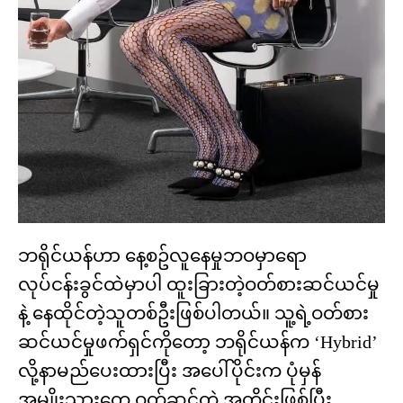
ဘရိုင်ယန်ဟာ နေ့စဥ်လူနေမှုဘဝမှာရော
လုပ်ငန်းခွင်ထဲမှာပါ ထူးခြားတဲ့ဝတ်စားဆင်ယင်မှု
နဲ့ နေထိုင်တဲ့သူတစ်ဦးဖြစ်ပါတယ်။ သူ့ရဲ့ဝတ်စား
ဆင်ယင်မှုဖက်ရှင်ကိုတော့ ဘရိုင်ယန်က ‘Hybrid’
လို့နာမည်ပေးထားပြီး အပေါ်ပိုင်းက ပုံမှန်
အမျိုးသားတွေ ဝတ်ဆင်တဲ့ အတိုင်းဖြစ်ပြီး