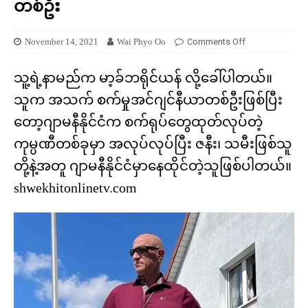
တစ်ဦး
November 14, 2021
Wai Phyo Oo
Comments Off
သူ့ရဲ့နာမည်က မာ့ခ်ဘရိုင်ယန် လို့ခေါ်ပါတယ်။
သူက အသက် စက်မှုအင်ဂျင်နီယာတစ်ဦးဖြစ်ပြီး
တော့ဂျာမနီနိုင်ငံက စက်ရုပ်တွေထုတ်လုပ်တဲ့
ကုမ္ပဏီတစ်ခုမှာ အလုပ်လုပ်ပြီး ဇနီး၊ သမီးဖြစ်သူ
တို့နဲ့အတူ ဂျာမနီနိုင်ငံမှာနေထိုင်တဲ့သူဖြစ်ပါတယ်။
shwekhitonlinetv.com