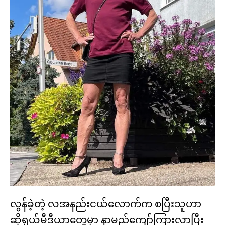
လွန်ခဲ့တဲ့ လအနည်းငယ်လောက်က စပြီးသူဟာ
ဆိုရှယ်မီဒီယာတွေမှာ နာမည်ကျော်ကြားလာပြီး