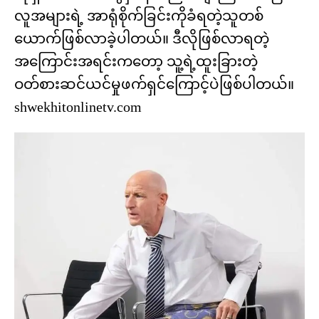
လူအများရဲ့ အာရုံစိုက်ခြင်းကိုခံရတဲ့သူတစ်
ယောက်ဖြစ်လာခဲ့ပါတယ်။ ဒီလိုဖြစ်လာရတဲ့
အကြောင်းအရင်းကတော့ သူ့ရဲ့ထူးခြားတဲ့
ဝတ်စားဆင်ယင်မှုဖက်ရှင်ကြောင့်ပဲဖြစ်ပါတယ်။
shwekhitonlinetv.com