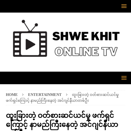
HOME
ENTERTAINMENT
ထူးခြားတဲ့ ဝတ်စားဆင်ယင်မှု
ဖက်ရှင်ကြောင့် နာမည်ကြီးနေတဲ့ အင်ဂျင်နီယာတစ်ဦး
ထူးခြားတဲ့ ဝတ်စားဆင်ယင်မှု ဖက်ရှင်
ကြောင့် နာမည်ကြီးနေတဲ့ အင်ဂျင်နီယာ