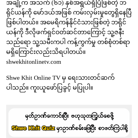
အချို့က အသက် (၆၁) နှစ်အရွယ်ရှိပြီဖြစ်တဲ့ ဘ
ရိုင်ယန်ကို မော်ဒယ်အဖြစ် ကမ်းလှမ်းမှုတွေရှိနေပြီ
ဖြစ်ပါတယ်။ အမေရိကန်နိုင်ငံသားဖြစ်တဲ့ ဘရိုင်
ယန်ကို ဒီလိုဖက်ရှင်ဝတ်ဆင်တာကြောင့် သူ့ဇနီး
သည်ရော သူ့သမီးကပါ ကန့်ကွက်မှု တစ်စုံတစ်ရာ
မရှိကြောင်းလည်းသိရပါတယ်။
shwekhitonlinetv.com
Shwe Khit Online TV မှ ရေးသားတင်ဆက်
ပါသည်။ ကူးယူဖော်ပြခွင့် မပြုပါ။