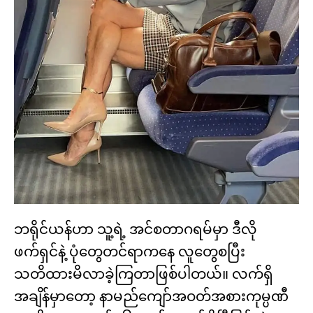
ဘရိုင်ယန်ဟာ သူ့ရဲ့ အင်စတာဂရမ်မှာ ဒီလို
ဖက်ရှင်နဲ့ ပုံတွေတင်ရာကနေ လူတွေစပြီး
သတိထားမိလာခဲ့ကြတာဖြစ်ပါတယ်။ လက်ရှိ
အချိန်မှာတော့ နာမည်ကျော်အဝတ်အစားကုမ္ပဏီ