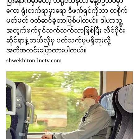
ပြီးနောက်မှာတော့ ဘရိုင်ယန်ဟာ နေ့စဥ်ဘဝမှာ
ကော ရုံးတက်ရာမှာရော ဒီဖက်ရှင်ကိုသာ တစိုက်
မတ်မတ် ဝတ်ဆင်ခဲ့တာဖြစ်ပါတယ်။ ဒါဟာသူ့
အတွက်ဖက်ရှင်သက်သက်သာဖြစ်ပြီး လိင်ပိုင်း
ဆိုင်ရာနဲ့ ဘယ်လိုမှ ပတ်သက်မှုမရှိဘူးလို့
အတိအလင်း​ပြောထားပါတယ်။
shwekhitonlinetv.com