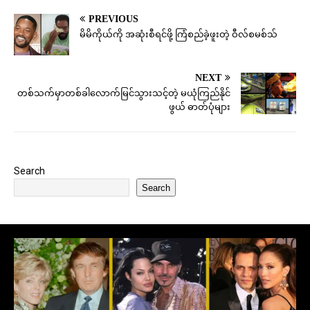
PREVIOUS
မိမိကိုယ်ကို အဆုံးစီရင်ဖို့ ကြံစည်ခဲ့ဖူးတဲ့ ဝီလ်စမစ်သ်
NEXT
တစ်သက်မှာတစ်ခါလောက်မြင်သွားသင့်တဲ့ မယုံကြည်နိုင်
ဖွယ် ဓာတ်ပုံများ
Search
Search