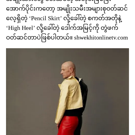
အောက်ပိုင်းကတော့ အမျိုးသမီးအများစုဝတ်ဆင်
လေ့ရှိတဲ့ ‘Pencil Skirt’ လို့ခေါ်တဲ့ စကတ်အတိုနဲ့
‘High Heel’ လို့ခေါ်တဲ့ ဒေါက်အမြင့်ကို တွဲဖက်
ဝတ်ဆင်တာပဲဖြစ်ပါတယ်။ shwekhitonlinetv.com