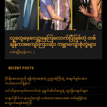
လူတွေမေ့လျော့နေကြလောက်ပြီဖြစ်တဲ့ တစ်
ချိန်ကအကျော်ကြားဆုံး ကမ္ဘာကျော်စုံတွဲများ
တစ်ချိန်တုန်းက
[...]
RECENT POSTS
ဒိုင်နိုဆောတွေကို မျိုးတုံးစေခဲ့တဲ့ ဥက္ကာခဲကြီးရဲ့ အဖျက်စွမ်းအား
ဘယ်လောက်ရှိခဲ့လဲ
သင်သိမှာမဟုတ်လောက်တဲ့ ပုရွက်ဆိတ်တွေရဲ့ ထူးခြားချက်များ ….
တရုတ်နိုင်ငံက နာမည်ကျော် လမ်းဘေးအစားအစာ တစ်ခုဖြစ်တဲ့
ကျောက်စရစ်ခဲကြော်