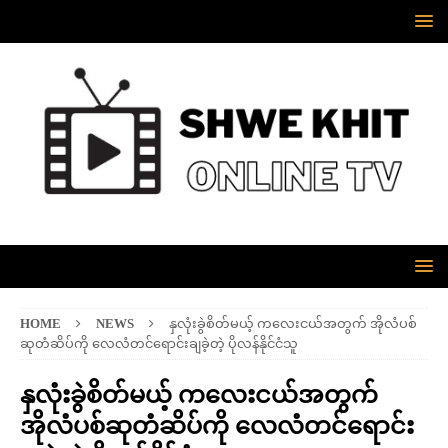
HOME
NEWS
နှလုံးခွဲစိတ်မယ့် ကလေးငယ်အတွက် အိုလံပစ်
ဆုတံဆိပ်ကို လေလံတင်ရောင်းချခဲ့တဲ့ ပိုလန်နိုင်ငံသူ
နှလုံးခွဲစိတ်မယ့် ကလေးငယ်အတွက်
အိုလံပစ်ဆုတံဆိပ်ကို လေလံတင်ရောင်း