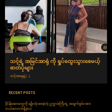
သင့်ရဲ့ အမြင်အာရုံ ကို ရှုပ်ထွေးသွားစေမယ့်
ဓာတ်ပုံများ
သင့်အနေနဲ့
[...]
RECENT POSTS
ဒိုင်နိုဆောတွေကို မျိုးတုံးစေခဲ့တဲ့ ဥက္ကာခဲကြီးရဲ့ အဖျက်စွမ်းအား
ဘယ်လောက်ရှိခဲ့လဲ