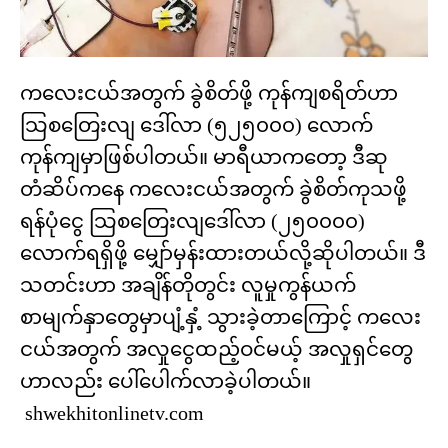
ကလေးငယ်အတွက် ခွဲစိတ်ဖို့ ကုန်ကျစရိတ်ဟာ
သြစတြေးလျ ဒေါ်လာ (၅၂၅၀၀၀) လောက်
ကုန်ကျမှာဖြစ်ပါတယ်။ မာရီယာကတော့ ဒီဆု
တံဆိပ်ကနေ ကလေးငယ်အတွက် ခွဲစိတ်ကုသဖို့
ရန်ပုံငွေ သြစတြေးလျဒေါ်လာ (၂၅၀၀၀၀)
လောက်ရရှိဖို့ မျှော်မှန်းထားတယ်လို့ဆိုပါတယ်။ ဒီ
သတင်းဟာ အချိန်တိုတွင်း လူမှုကွန်ယက်
စာမျက်နှာတွေမှာပျံ့နှံ့ သွားခဲ့တာကြောင့် ကလေး
ငယ်အတွက် အလှုငွေထည့်ဝင်မယ့် အလှုရှင်တွေ
ဟာလည်း ပေါ်ပေါက်လာခဲ့ပါတယ်။
shwekhitonlinetv.com