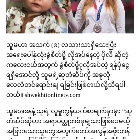
သူမဟာ အသက် (၈) လသားသာရှိသေးပြီး
အရေးပေါ်နှလုံးခွဲစိတ်ဖို့ လိုအပ်နေတဲ့ ပိုလီ ဆိုတဲ့
ကလေးငယ်အတွက် ခွဲစိတ်ဖို့ုလိုအပ်တဲ့ ရန်ပုံငွေ
ရရှိအောင်လို့ သူမရဲ့ဆုတံဆိပ်ကို အခုလို
လေလံတင်ရောင်းချ ရခြင်းဖြစ်တယ်လို့သိရပါ
တယ်။ shwekhitonlinetv.com
သူမအနေနဲ့ သူရဲ့ လူမှုကွန်ယက်စာမျက်နှာမှာ “ဆု
တံဆိပ်ဆိုတာ အရာဝတ္ထုတစ်ခုမျှသာဖြစ်ပေမယ့်
အခြားသောသူတွေအတွက်တော်အလွန်အဖိုးတန်