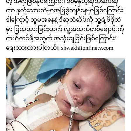
တဲ့ အရာဖြစ်နိုင်ကြောင်း၊ စစ်မှန်တဲ့ဆုတံဆိပ်ဆို
တာ နှလုံးသားထဲမှာအမြဲစွဲကျန်နေမှာဖြစ်ကြောင်း၊
ဒါကြောင့် သူမအနေနဲ့ ဒီဆုတံဆိပ်ကို သူ့ရဲ့ဗီဒိုထဲ
မှာ ပြသထားခြင်းထက် လူ့အသက်တစ်ချောင်းကို
ကယ်တင်ဖို့အတွက် အသုံးချခြင်းဖြစ်ကြောင်း”
ရေးသားထားပါတယ်။ shwekhitonlinetv.com