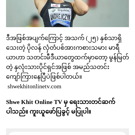
ဒီအဖြစ်အပျက်ကြောင့် အသက် (၂၅) နှစ်သာရှိ
သေးတဲ့ ပိုလန် လှံတံပစ်အားကစားသမား မာရီ
ယာဟာ သတင်းမီဒီယာတွေထက်မှာတော့ မွန်မြတ်
တဲ့ နှလုံးသားပိုင်ရှင်အဖြစ် အမည်သတင်း
ကျော်ကြားနေပြီပဲဖြစ်ပါတယ်။
shwekhitonlinetv.com
Shwe Khit Online TV မှ ရေးသားတင်ဆက်
ပါသည်။ ကူးယူဖော်ပြခွင့် မပြုပါ။