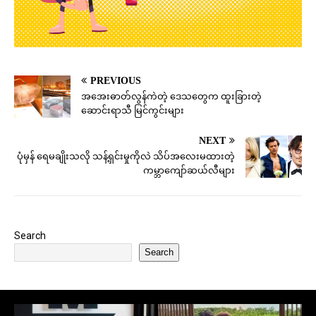
PREVIOUS
အအေးဓာတ်လွန်ကဲတဲ့ ဒေသတွေက ထူးခြားတဲ့
ဆောင်းရာသီ မြင်ကွင်းများ
NEXT
ပုံမှန် ရေမချိုးသလို သန့်ရှင်းမှုကိုလဲ သိပ်အလေးမထားတဲ့
ကမ္ဘာကျော်ဆယ်လီများ
Search
Search