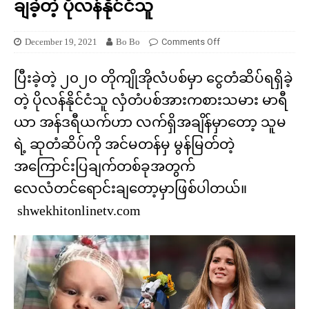
ချခဲ့တဲ့ ပိုလန်နိုင်ငံသူ
December 19, 2021
Bo Bo
Comments Off
ပြီးခဲ့တဲ့ ၂၀၂၀ တိုကျိုအိုလံပစ်မှာ ငွေတံဆိပ်ရရှိခဲ့
တဲ့ ပိုလန်နိုင်ငံသူ လှံတံပစ်အားကစားသမား မာရီ
ယာ အန်ဒရီယက်ဟာ လက်ရှိအချိန်မှာတော့ သူမ
ရဲ့ ဆုတံဆိပ်ကို အင်မတန်မှ မွန်မြတ်တဲ့
အကြောင်းပြချက်တစ်ခုအတွက်
လေလံတင်ရောင်းချတော့မှာဖြစ်ပါတယ်။
shwekhitonlinetv.com