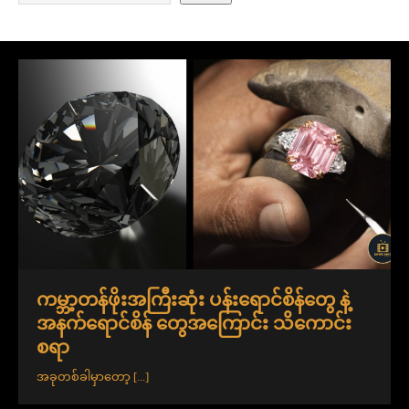
ကမ္ဘာ့တန်ဖိုးအကြီးဆုံး ပန်းရောင်စိန်တွေ နဲ့
အနက်ရောင်စိန် တွေအကြောင်း သိကောင်း
စရာ
အခုတစ်ခါမှာတော့
[...]