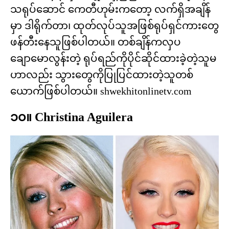
သရုပ်ဆောင် ကေတီဟုမ်းကတော့ လက်ရှိအချိန်
မှာ ဒါရိုက်တာ၊ ထုတ်လုပ်သူအဖြစ်ရုပ်ရှင်ကားတွေ
ဖန်တီးနေသူဖြစ်ပါတယ်။ တစ်ချိန်ကလှပ
ချောမောလွန်းတဲ့ ရုပ်ရည်ကိုပိုင်ဆိုင်ထားခဲ့တဲ့သူမ
ဟာလည်း သွားတွေကိုပြုပြင်ထားတဲ့သူတစ်
ယောက်ဖြစ်ပါတယ်။ shwekhitonlinetv.com
၁၀။ Christina Aguilera