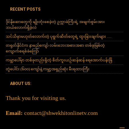
RECENT POSTS
ဒိုင်နိုဆောတွေကို မျိုးတုံးစေခဲ့တဲ့ ဥက္ကာခဲကြီးရဲ့ အဖျက်စွမ်းအား
ဘယ်လောက်ရှိခဲ့လဲ
သင်သိမှာမဟုတ်လောက်တဲ့ ပုရွက်ဆိတ်တွေရဲ့ ထူးခြားချက်များ ….
တရုတ်နိုင်ငံက နာမည်ကျော် လမ်းဘေးအစားအစာ တစ်ခုဖြစ်တဲ့
ကျောက်စရစ်ခဲကြော်
ကမ္ဘာပေါ်မှာ တစ်ခုတည်းရှိတဲ့ စိတ်ကူးယဉ်ဆန်ဆန် ရေအောက်ပန်းခြံ
တွဲပေါင်း (၆၀၀) ကျော်နဲ့ ကမ္ဘာ့အရှည်ဆုံး မီးရထားကြီး
ABOUT US:
Thank you for visiting us.
Email:
contact@shwekhitonlinetv.com