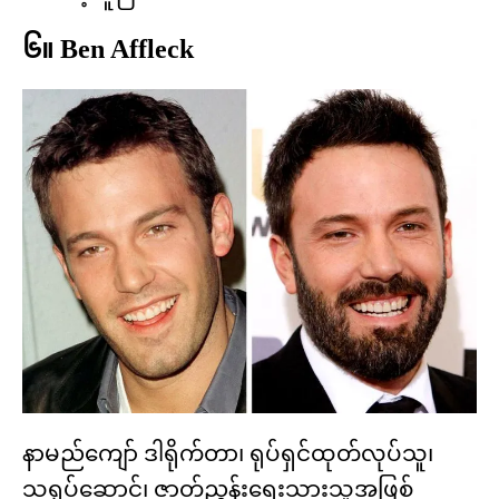
၆။ Ben Affleck
နာမည်ကျော် ဒါရိုက်တာ၊ ရုပ်ရှင်ထုတ်လုပ်သူ၊
သရုပ်ဆောင်၊ ဇာတ်ညွှန်းရေးသားသူအဖြစ်