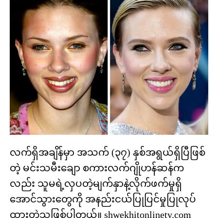
လက်ရှိအချိန်မှာ အသက် (၃၇) နှစ်အရွယ်ရှိပြီဖြစ်
တဲ့ မင်းသမီးချော စကားလက်ဂျိုဟန်ဆန်က
လည်း သူမရဲ့လှပတဲ့မျက်နှာနဲ့လိုက်ဖက်မှုရှိ
အောင်သွားတွေကို အနည်းငယ်ပြုပြင်မှုပြုလုပ်
ထားတဲ့သူဖြစ်ပါတယ်။ shwekhitonlinetv.com