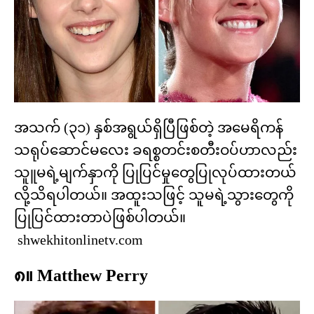
အသက် (၃၁) နှစ်အရွယ်ရှိပြီဖြစ်တဲ့ အမေရိကန်
သရုပ်ဆောင်မလေး ခရစ္စတင်းစတီးဝပ်ဟာလည်း
သူူမရဲ့မျက်နှာကို ပြုပြင်မှုတွေပြုလုပ်ထားတယ်
လို့သိရပါတယ်။ အထူးသဖြင့် သူမရဲ့သွားတွေကို
ပြုပြင်ထားတာပဲဖြစ်ပါတယ်။
shwekhitonlinetv.com
၈။ Matthew Perry