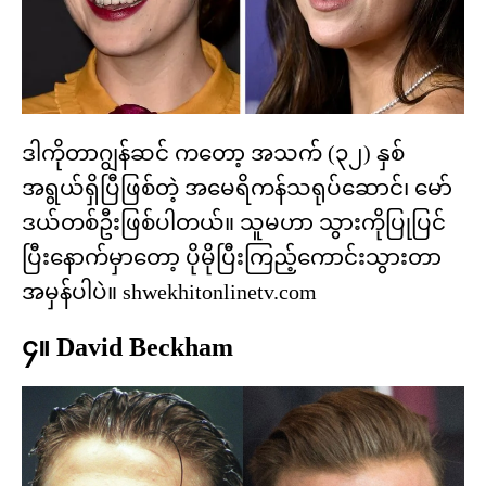
ဒါကိုတာဂျွန်ဆင် ကတော့ အသက် (၃၂) နှစ်
အရွယ်ရှိပြီဖြစ်တဲ့ အမေရိကန်သရုပ်ဆောင်၊ မော်
ဒယ်တစ်ဦးဖြစ်ပါတယ်။ သူမဟာ သွားကိုပြုပြင်
ပြီးနောက်မှာတော့ ပိုမိုပြီးကြည့်ကောင်းသွားတာ
အမှန်ပါပဲ။ shwekhitonlinetv.com
၄။ David Beckham