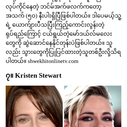
လုပ်ကိုင်နေတဲ့ ဘင်မ်အက်ဖလက်ကတော့
အသက် (၅၀) နီးပါးရှိပြီဖြစ်ပါတယ်။ ဒါပေမယ့်သူ့
ရဲ့ ယောက်ျားပီသပြီးကြည့်ကောင်းလွန်းတဲ့
ရုပ်ရည်ကြောင့် ငယ်ရွယ်တဲ့မော်ဒယ်လ်မလေး
တွေကို ဆွဲဆောင်နေနိုင်တုန်းပဲဖြစ်ပါတယ်။ သူ
လည်း သွားတွေကိုပြုပြင်ထားတဲ့သူတစ်ဦးလို့သိရ
ပါတယ်။ shwekhitonlinetv.com
၇။ Kristen Stewart