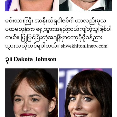
မင်းသားကြီး အာနိုးလ်ရှဝါဇင်ဂါ ဟာလည်းမူလ
ပထမတုန်းက ရှေ့သွားအနည်းငယ်ကျဲတဲ့သူဖြစ်ပါ
တယ်။ ပြုပြင်ပြီးတဲ့အချိန်မှာတော့ပိုမိုခန့်ညား
သွားသလိုထင်ရပါတယ်။ shwekhitonlinetv.com
၃။ Dakota Johnson