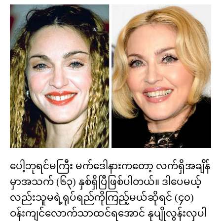
ပေါ့ဘုရင်မကြီး မက်ဒေါနားကတော့ လက်ရှိအချိန်
မှာအသက် (၆၃) နှစ်ရှိပြီဖြစ်ပါတယ်။ ဒါပေမယ့်
လည်းသူမရဲ့ရုပ်ရည်ကိုကြည့်မယ်ဆိုရင် (၄၀)
ဝန်းကျင်လောက်သာထင်ရအောင် နုပျိုလွန်းလှပါ