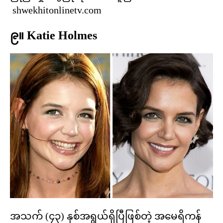
shwekhitonlinetv.com
၉။ Katie Holmes
အသက် (၄၃) နှစ်အရွယ်ရှိပြီဖြစ်တဲ့ အမေရိကန်