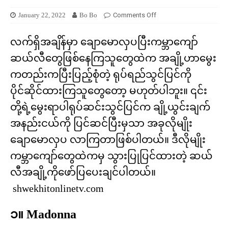
January 22, 2022
Bo Bo
Comments Off
လက်ရှိအချိန်မှာ ချောမောလှပပြီးကမ္ဘာကျော်
ဆယ်လီတွေဖြစ်နေကြသူတွေထဲက အချို့ဟာမွေး
ကတည်းကပြီးပြည့်စုံတဲ့ ရုပ်ရည်သွင်ပြင်ကို
ပိုင်ဆိုင်ထားကြသူတွေတော့ မဟုတ်ပါဘူး။ ၎င်း
တို့ရဲ့မွေးရာပါရုပ်ဆင်းသွင်ပြင်က ချို့ယွင်းချက်
အနည်းငယ်ကို ပြင်ဆင်ပြီးမှသာ အခုလိုမျိုး
ချောမောလှပ လာကြတာဖြစ်ပါတယ်။ ဒီလိုမျိုး
ကမ္ဘာကျော်တွေထဲကမှ သွားပြုပြင်ထားတဲ့ ဆယ်
လီအချို့ကိုဖော်ပြပေးချင်ပါတယ်။
shwekhitonlinetv.com
၁။ Madonna