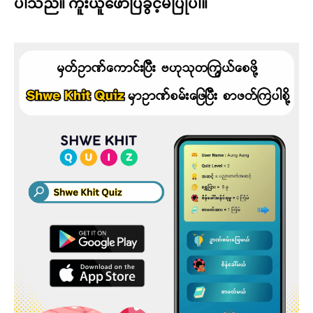
ပါသည်။ ကူးယူဖော်ပြခွင့်မပြုပါ။