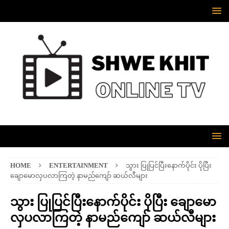
HOME
ENTERTAINMENT
သွား ပြုပြင်ပြီးနောက်ပိုင်း ပိုပြီး
ချောမောလှပလာကြတဲ့ နာမည်ကျော် ဆယ်လီများ
သွား ပြုပြင်ပြီးနောက်ပိုင်း ပိုပြီး ချောမော
လှပလာကြတဲ့ နာမည်ကျော် ဆယ်လီများ