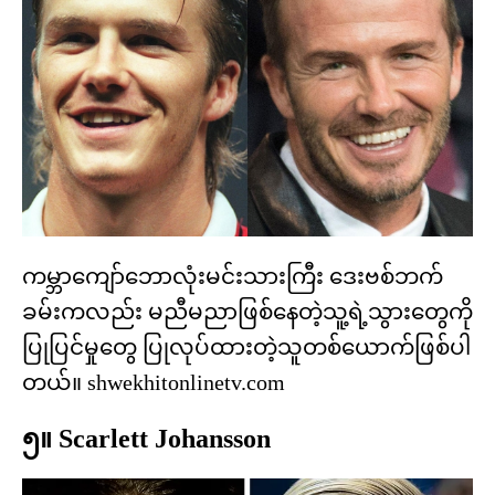
ကမ္ဘာကျော်ဘောလုံးမင်းသားကြီး ဒေးဗစ်ဘက်
ခမ်းကလည်း မညီမညာဖြစ်နေတဲ့သူ့ရဲ့သွားတွေကို
ပြုပြင်မှုတွေ ပြုလုပ်ထားတဲ့သူတစ်ယောက်ဖြစ်ပါ
တယ်။ shwekhitonlinetv.com
၅။ Scarlett Johansson