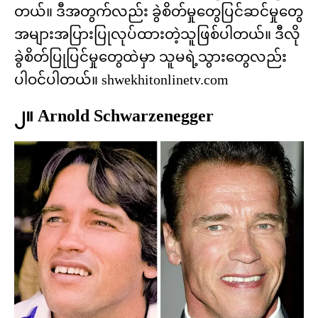
တယ်။ ဒီအတွက်လည်း ခွဲစိတ်မှုတွေပြင်ဆင်မှုတွေ
အများအပြားပြုလုပ်ထားတဲ့သူဖြစ်ပါတယ်။ ဒီလို
ခွဲစိတ်ပြုပြင်မှုတွေထဲမှာ သူမရဲ့သွားတွေလည်း
ပါဝင်ပါတယ်။ shwekhitonlinetv.com
၂။ Arnold Schwarzenegger