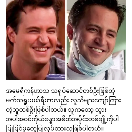
အမေရိကန်ဟာသ သရုပ်ဆောင်တစ်ဦးဖြစ်တဲ့
မက်သရူးပယ်ရီဟာလည်း လူသိများကျော်ကြား
တဲ့သူတစ်ဦးဖြစ်ပါတယ်။ သူကတော့ သွား
အပါအဝင်ကိုယ်ခန္ဓာအစိတ်အပိုင်းတစ်ချို့ကိုပါ
ပြုပြင်မှုတွေပြုလုပ်ထားသူဖြစ်ပါတယ်။