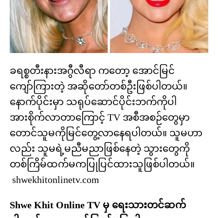
ခရစ္စတီးနားအဂွီလီရာ ကတော့ အောင်မြင်
ကျော်ကြားတဲ့ အဆိုတော်တစ်ဦးဖြစ်ပါတယ်။
နောက်ပိုင်းမှာ သရုပ်ဆောင်ပိုင်းဘက်ကိုပါ
အားစိုက်လာတာကြောင့် TV အစီအစဉ်တွေမှာ
တောင်သူမကိုမြင်တွေ့လာနေရပါတယ်။ သူမဟာ
လည်း သူမရဲ့မညီမညာဖြစ်နေတဲ့ သွားတွေကို
တစ်ကြိမ်ထက်မကပြုပြင်ထားသူဖြစ်ပါတယ်။
shwekhitonlinetv.com
Shwe Khit Online TV မှ ရေးသားတင်ဆက်