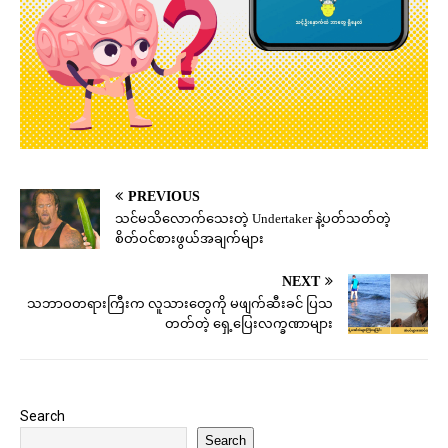
PREVIOUS
သင်မသိလောက်သေးတဲ့ Undertaker နဲ့ပတ်သတ်တဲ့
စိတ်ဝင်စားဖွယ်အချက်များ
NEXT
သဘာဝတရားကြီးက လူသားတွေကို မဖျက်ဆီးခင် ပြသ
တတ်တဲ့ ရှေ့ပြေးလက္ခဏာများ
Search
Search