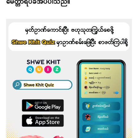
မေတ္တာရပ်ခံအပ်ပါသည်။