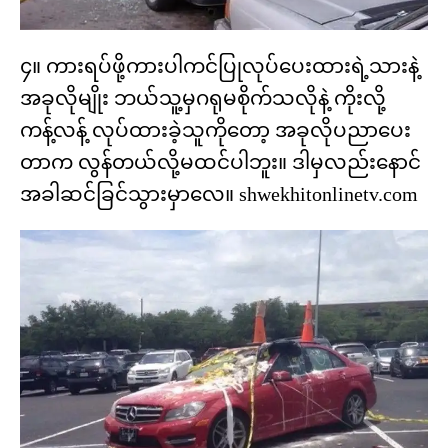
၄။ ကားရပ်ဖို့ကားပါကင်ပြုလုပ်ပေးထားရဲ့သားနဲ့
အခုလိုမျိုး ဘယ်သူ့မှဂရုမစိုက်သလိုနဲ့ ကိုးလို့
ကန့်လန့် လုပ်ထားခဲ့သူကိုတော့ အခုလိုပညာပေး
တာက လွန်တယ်လို့မထင်ပါဘူး။ ဒါမှလည်းနောင်
အခါဆင်ခြင်သွားမှာလေ။ shwekhitonlinetv.com