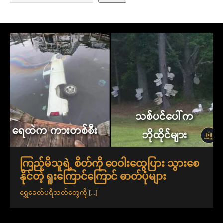
ကြည့်မိသူရဲ့ စိတ်ကို ဝေဝါးထွေပြား သွားစေ
နိုင်တဲ့ ရူးကြောင်ကြောင် ဓာတ်ပုံများ
ရွှေခေတ်ပရိသတ်တွေကို
[...]