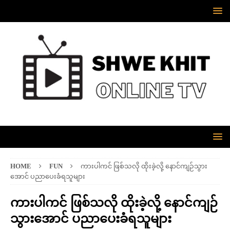
HOME
FUN
ကားပါကင် ဖြစ်သလို ထိုးခဲ့လို့ နောင်ကျဉ်သွား
အောင် ပညာပေးခံရသူများ
ကားပါကင် ဖြစ်သလို ထိုးခဲ့လို့ နောင်ကျဉ်
သွားအောင် ပညာပေးခံရသူများ