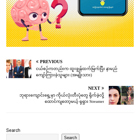
PREVIOUS
ငယ်စဉ်ကတည်းက ထူးချွန်ထက်မြက်ပြီး နာမည်
ကျော်ကြားခဲ့သူများ (အမျိုးသား)
NEXT
ဘုရားကျောင်းရှေ့မှာ ကိုယ်လုံးတီးပုံတွေ ရိုက်ခဲ့လို့
ထောင်ကျတော့မယ့် ရုရှား Streamer
Search
Search