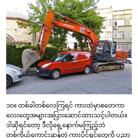
၁၀။ တစ်ခါတစ်လေကြရင် ကားထဲမှာစတေကာ
လေးတွေအများအပြားဆောင်ထားသင့်ပါတယ်။
ဒါဆိုရင်တော့ ဒီလိုရှေ့နောက်မကြည့်ဘဲ
တစ်ကိုယ်ကောင်းဆန်တဲ့ ကားပိုင်ရှင်တွေကို ပညာ