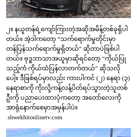
၂။ နယူတန်ရဲ့ကျော်ကြားတဲ့အဆိုအမိန့်တစ်ခုရှိပါ
တယ်။ အဲ့ဒါကတော့ “သက်ရောက်မှုတိုင်းမှာ
တန်ပြန်သက်ရောက်မှုရှိတယ်” ဆိုတာပဲဖြစ်ပါ
တယ်။ ဗုဒ္ဓဘာသာအယူမှာဆိုရင်တော့ “ကိုယ်ပြု
သည့်ကံ ကိုယ်ထံပြန်လာတက်တယ်” ဆိုသလို
ပေါ့။ ဒီဖြစ်ရပ်မှာလည်း ကားပါကင် (၂) နေရာ (၃)
နေရာစာကို ကိုးလို့ကန့်လန့်ပိတ်ရပ်သွားတဲ့သူတစ်
ဦးကို ပညာပေးထားပုံကတော့ အတော်လေးကို
အာရုံနောက်စေမှာအမှန်ပါပဲ။
shwekhitonlinetv.com