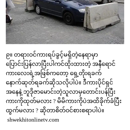
၉။ တရားဝင်ကားရပ်ခွင့်မရှိတဲ့နေရာမှာ
ပြောင်းပြန်လာပြီးပါကင်ထိုးထားတဲ့ အနီရောင်
ကားလေးရဲ့အဖြစ်ကတော့ ရှေ့တိုးရခက်
နောက်ဆုတ်ရခက်ဆိုသလိုပါပဲ။ ဒီကားပိုင်ရှင်
အနေနဲ့ ဘူဒိုဇာမောင်းတဲ့သူလာမှတောင်းပန်ပြီး
ကားကိုထုတ်မလား ? မိမိကားကိုပဲအထိခိုက်ခံပြီး
ထွက်မလား ? ဆိုတာစိတ်ဝင်စားစရာပါပဲ။
shwekhitonlinetv.com