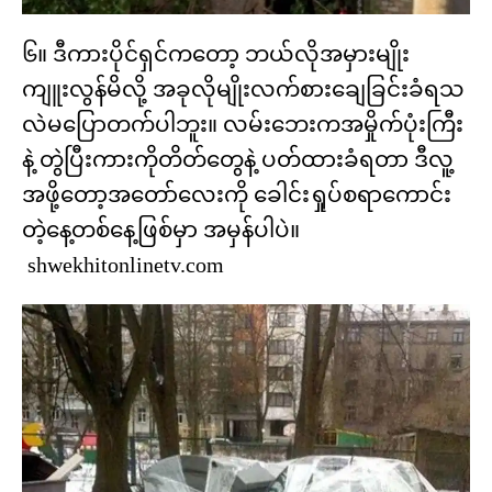
၆။ ဒီကားပိုင်ရှင်ကတော့ ဘယ်လိုအမှားမျိုး
ကျူးလွန်မိလို့ အခုလိုမျိုးလက်စားချေခြင်းခံရသ
လဲမပြောတက်ပါဘူး။ လမ်းဘေးကအမှိုက်ပုံးကြီး
နဲ့ တွဲပြီးကားကိုတိတ်တွေနဲ့ ပတ်ထားခံရတာ ဒီလူ့
အဖို့တော့အတော်လေးကို ခေါင်းရှုပ်စရာကောင်း
တဲ့နေ့တစ်နေ့ဖြစ်မှာ အမှန်ပါပဲ။
shwekhitonlinetv.com