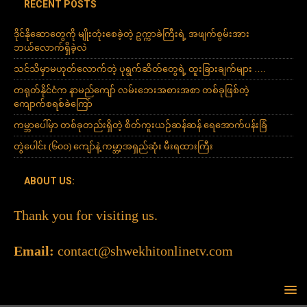
RECENT POSTS
ဒိုင်နိုဆောတွေကို မျိုးတုံးစေခဲ့တဲ့ ဥက္ကာခဲကြီးရဲ့ အဖျက်စွမ်းအား
ဘယ်လောက်ရှိခဲ့လဲ
သင်သိမှာမဟုတ်လောက်တဲ့ ပုရွက်ဆိတ်တွေရဲ့ ထူးခြားချက်များ ….
တရုတ်နိုင်ငံက နာမည်ကျော် လမ်းဘေးအစားအစာ တစ်ခုဖြစ်တဲ့
ကျောက်စရစ်ခဲကြော်
ကမ္ဘာပေါ်မှာ တစ်ခုတည်းရှိတဲ့ စိတ်ကူးယဉ်ဆန်ဆန် ရေအောက်ပန်းခြံ
တွဲပေါင်း (၆၀၀) ကျော်နဲ့ ကမ္ဘာ့အရှည်ဆုံး မီးရထားကြီး
ABOUT US:
Thank you for visiting us.
Email:
contact@shwekhitonlinetv.com