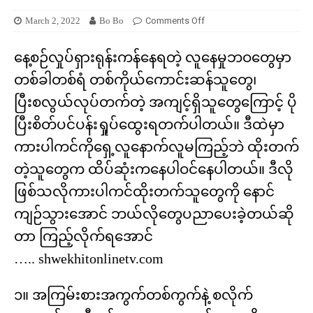
March 2, 2022
Bo Bo
Comments Off
နေ့စဉ်လှုပ်ရှားရုန်းကန်နေရတဲ့ လူနေမှုဘဝတွေမှာ
တစ်ခါတစ်ရံ တစ်ကိုယ်ကောင်းဆန်သူတွေ၊
ပြီးစလွယ်လုပ်တက်တဲ့ အကျင့်ရှိသူတွေကြောင့် ပို
ပြီးစိတ်ပင်ပန်းရှုပ်ထွေးရတက်ပါတယ်။ ဒီထဲမှာ
ကားပါကင်ကိုရှေ့လူနောက်လူမကြည့်ဘဲ ထိုးတက်
တဲ့သူတွေက ထိပ်ဆုံးကနေပါဝင်နေပါတယ်။ ဒီလို
ဖြစ်သလိုကားပါကင်ထိုးတက်သူတွေကို နောင်
ကျဉ်သွားအောင် ဘယ်လိုတွေပညာပေးခဲ့တယ်ဆို
တာ ကြည့်လိုက်ရအောင်
….. shwekhitonlinetv.com
၁။ အကြမ်းစားအကွက်တစ်ကွက်နဲ့ စလိုက်