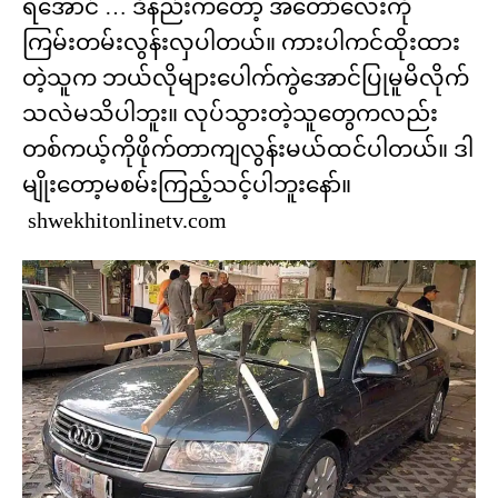
ရအောင် … ဒီနည်းကတော့ အတော်လေးကို
ကြမ်းတမ်းလွန်းလှပါတယ်။ ကားပါကင်ထိုးထား
တဲ့သူက ဘယ်လိုများပေါက်ကွဲအောင်ပြုမူမိလိုက်
သလဲမသိပါဘူး။ လုပ်သွားတဲ့သူတွေကလည်း
တစ်ကယ့်ကိုဖိုက်တာကျလွန်းမယ်ထင်ပါတယ်။ ဒါ
မျိုးတော့မစမ်းကြည့်သင့်ပါဘူးနော်။
shwekhitonlinetv.com