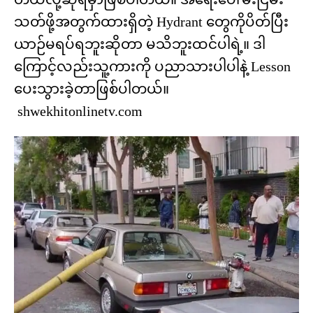
သတ်ဖို့အတွက်ထားရှိတဲ့ Hydrant တွေကိုပိတ်ပြီး
ယာဉ်မရပ်ရဘူးဆိုတာ မသိဘူးထင်ပါရဲ့။ ဒါ
ကြောင့်လည်းသူ့ကားကို ပညာသားပါပါနဲ့ Lesson
ပေးသွားခဲ့တာဖြစ်ပါတယ်။
shwekhitonlinetv.com