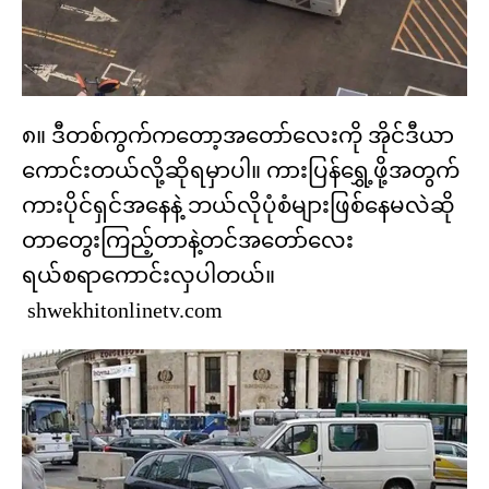
၈။ ဒီတစ်ကွက်ကတော့အတော်လေးကို အိုင်ဒီယာ
ကောင်းတယ်လို့ဆိုရမှာပါ။ ကားပြန်ရွှေ့ဖို့အတွက်
ကားပိုင်ရှင်အနေနဲ့ ဘယ်လိုပုံစံများဖြစ်နေမလဲဆို
တာတွေးကြည့်တာနဲ့တင်အတော်လေး
ရယ်စရာကောင်းလှပါတယ်။
shwekhitonlinetv.com