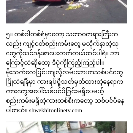
၅။ တစ်ခါတစ်ရံမှာတော့ သဘာဝတရားကြီးက
လည်း ကျင့်ဝတ်စည်းကမ်းတွေ မလိုက်နာတဲ့သူ
တွေကိုသင်ခန်းစာပေးတက်တယ်ထင်ပါရဲ။ ဘာ
ကြောင့်လဲဆိုတော့ ဒီပုံကိုကြည့်ကြည့်ပါ။
မိုးသက်လေပြင်းကျလို့လမ်းဘေးကသစ်ပင်တွေ
ပြိုလဲချိန်မှာ ကားရပ်ဖို့သတ်မှတ်ထားတဲ့နေရာက
ကားတွေအပေါ်သစ်ပင်ပိခြင်းမရှိပေမယ့်
စည်းကမ်းမရှိတဲ့ကားတစ်စီးကတော့ သစ်ပင်ပိနေ
ပါတယ်။ shwekhitonlinetv.com