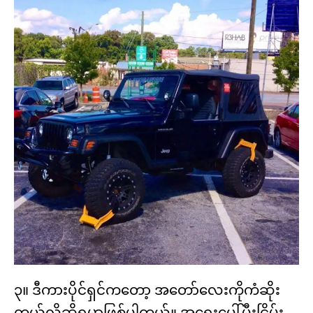
၃။ ဒီကားပိုင်ရှင်ကတော့ အတော်လေးကိုကံဆိုး
တယ်လို့ဆိုရမှာဖြစ်ပါတယ်။ အရေးပေါ်မီးငြိမ်း