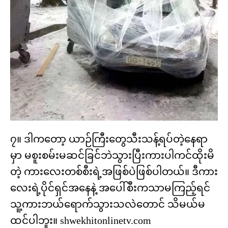
၇။ ဒါကတော့ ယာဉ်ကြီးတွေသီးသန့်ရပ်တဲ့နေရာ
မှာ မစူးစမ်းမဆင်ခြင်ဘဲသွားပြီးကားပါကင်ထိုးမိ
တဲ့ ကားလေးတစ်စီးရဲ့အဖြစ်ပဲဖြစ်ပါတယ်။ ဒီကား
လေးရဲ့ပိုင်ရှင်အနေနဲ့ အပေါ်စီးကသာမကြည့်ရင်
သူ့ကားဘယ်ရောက်သွားသလဲတောင် သိမယ်မ
ထင်ပါဘူး။ shwekhitonlinetv.com