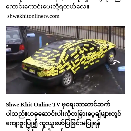
ကောင်းကောင်းပေးလို့ရတယ်လေ။
shwekhitonlinetv.com
Shwe Khit Online TV မှရေးသားတင်ဆက်
ပါသည်။ယခုဆောင်းပါးကိုတခြားပေ့ချ်များတွင်
ကျေးဇူးပြု၍ ကူးယူဖော်ပြခြင်းမပြုရန်