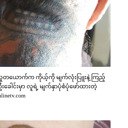
ယောက်က ကိုယ့်ကို မျက်လုံးပြူးနဲ့ ကြည့်
င်းမှာ လူရဲ့ မျက်နှာပုံစံပုံဖော်ထားတဲ့
linetv.com