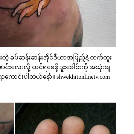
ားတဲ့ ခပ်ဆန်းဆန်းအိုင်ဒီယာအပြည့်နဲ့ တက်တူး
ောင်းလေးလို့ ထင်ရစေဖို့ ဒူးခေါင်းကို အသုံးချ
ောင်းပါတယ်နော်။ shwekhitonlinetv.com