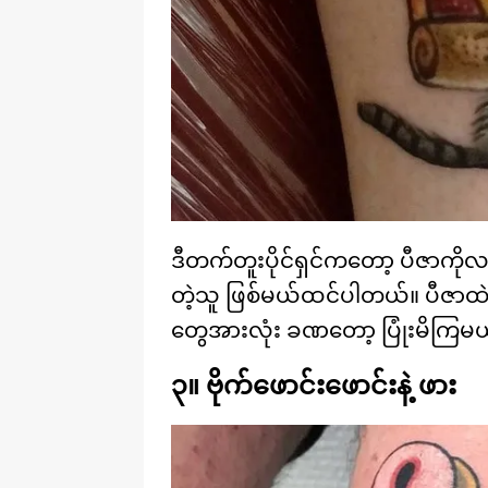
ဒီတက်တူးပိုင်ရှင်ကတော့ ပီဇာကို
တဲ့သူ ဖြစ်မယ်ထင်ပါတယ်။ ပီဇာထဲ
တွေအားလုံး ခဏတော့ ပြုံးမိကြမယ
၃။ ဗိုက်ဖောင်းဖောင်းနဲ့ ဖား