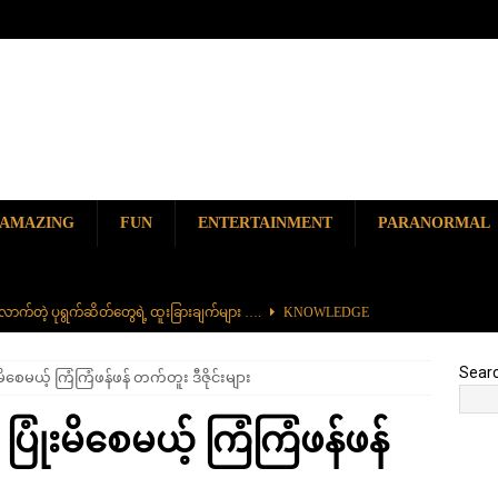
AMAZING
FUN
ENTERTAINMENT
PARANORMAL
ာက်တဲ့ ပုရွက်ဆိတ်တွေရဲ့ ထူးခြားချက်များ ….
KNOWLEDGE
ာမည်ကျော် လမ်းဘေးအစားအစာ တစ်ခုဖြစ်တဲ့ ကျောက်စရစ်ခဲကြော်
Sear
ိစေမယ့် ကြံကြံဖန်ဖန် တက်တူး ဒီဇိုင်းများ
ှာ တစ်ခုတည်းရှိတဲ့ စိတ်ကူးယဉ်ဆန်ဆန် ရေအောက်ပန်းခြံ
AMAZING
ြုံးမိစေမယ့် ကြံကြံဖန်ဖန်
၆၀၀) ကျော်နဲ့ ကမ္ဘာ့အရှည်ဆုံး မီးရထားကြီး
KNOWLEDGE