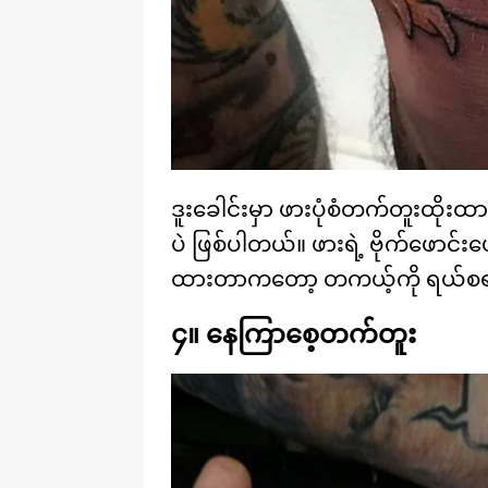
ဒူးခေါင်းမှာ ဖားပုံစံတက်တူးထိုးထ
ပဲ ဖြစ်ပါတယ်။ ဖားရဲ့ ဗိုက်ဖောင်းဖ
ထားတာကတော့ တကယ့်ကို ရယ်စရာက
၄။ နေကြာစေ့တက်တူး