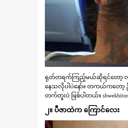
ရုတ်တရက်ကြည့်မယ်ဆိုရင်တော့ လူတ
နေသလိုပါပဲနော်။ တကယ်ကတော့ ဦးခေါ
တက်တူးပဲ ဖြစ်ပါတယ်။ shwekhiton
၂။ ပီဇာထဲက ကြောင်လေး