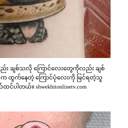
လည်း ချစ်သလို ကြောင်လေးတွေကိုလည်း ချစ်
က ထွက်နေတဲ့ ကြောင်ပုံလေးကို မြင်ရတဲ့သူ
်ထင်ပါတယ်။ shwekhitonlinetv.com