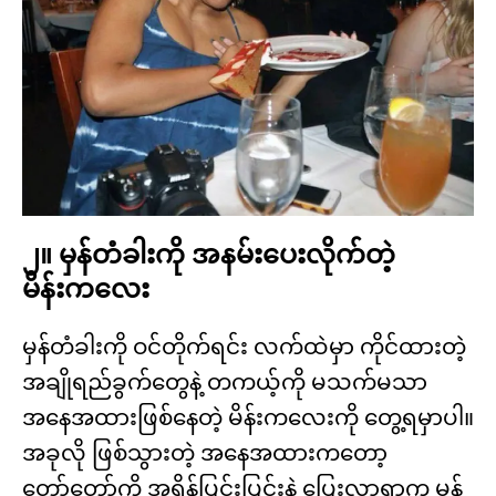
၂။ မှန်တံခါးကို အနမ်းပေးလိုက်တဲ့
မိန်းကလေး
မှန်တံခါးကို ဝင်တိုက်ရင်း လက်ထဲမှာ ကိုင်ထားတဲ့
အချိုရည်ခွက်တွေနဲ့ တကယ့်ကို မသက်မသာ
အနေအထားဖြစ်နေတဲ့ မိန်းကလေးကို တွေ့ရမှာပါ။
အခုလို ဖြစ်သွားတဲ့ အနေအထားကတော့
တော်တော်ကို အရှိန်ပြင်းပြင်းနဲ့ ပြေးလာရာက မှန်