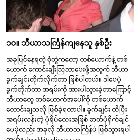
၁၀။ ဘီယာသင်္ကြန်ကျနေသူ နှစ်ဦး
အခုမြင်နေရတဲ့ စုံတွဲကတော့ တစ်ယောက်နဲ့ တစ်
ယောက် ကောင်းချီးသြဘာပေးဖို့အတွက် ဘီယာ
ခွက်ချင်းတိုက်လိုက်တာ ဖြစ်ပါတယ်။ ဒါပေမဲ့
ခွက်တိုက်တာ အရမ်းကို အားပါသွားခဲ့တာကြောင့်
ဘီယာတွေ တစ်ယောက်အပေါ်ကို တစ်ယောက်
လောင်းချသလို ဖြစ်ခဲ့ရတာပါ။ ခွက်ချင်း ထိပြီး
အရမ်းလန်းတဲ့ ပုံရိပ်လေးအဖြစ် ဓာတ်ပုံရိုက်ချင်
ပေမဲ့လည်း အခုလို ဘီယာသင်္ကြန်ပဲ ဖြစ်သွားရပါ
တယ်။ shwekhitonlinetv.com