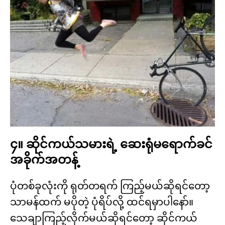
၄။ ဆိုင်ကယ်သမားရဲ့ ဆေးရုံမရောက်ခင်
အခိုက်အတန့်
ပုံတစ်ခုလုံးကို ရုတ်တရက် ကြည့်မယ်ဆိုရင်တော့
သာမန်ထက် မပိုတဲ့ ပုံရိပ်လို့ ထင်ရမှာပါနော်။
သေချာကြည့်လိုက်မယ်ဆိုရင်တော့ ဆိုင်ကယ်