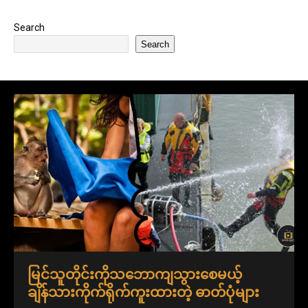
Search
Search
မြင်သူတိုင်းကိုသဘောကျသွားစေမယ့်
ချိန်သားကိုက်ရိုက်ကူးထားတဲ့ ဓာတ်ပုံများ