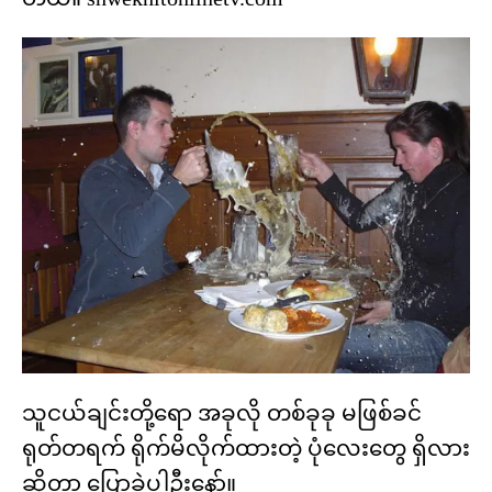
သူငယ်ချင်းတို့ရော အခုလို တစ်ခုခု မဖြစ်ခင်
ရုတ်တရက် ရိုက်မိလိုက်ထားတဲ့ ပုံလေးတွေ ရှိလား
ဆိုတာ ပြောခဲ့ပါဦးနော်။