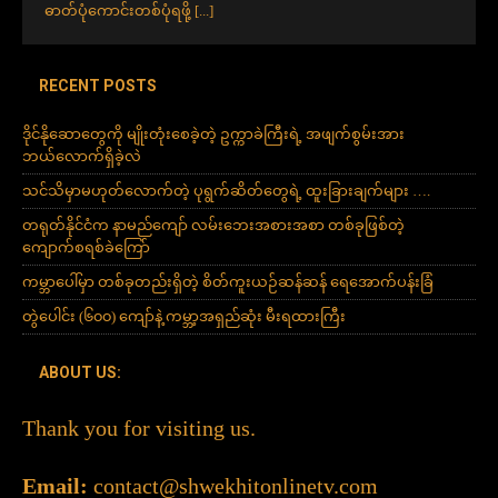
ဓာတ်ပုံကောင်းတစ်ပုံရဖို့
[...]
RECENT POSTS
ဒိုင်နိုဆောတွေကို မျိုးတုံးစေခဲ့တဲ့ ဥက္ကာခဲကြီးရဲ့ အဖျက်စွမ်းအား
ဘယ်လောက်ရှိခဲ့လဲ
သင်သိမှာမဟုတ်လောက်တဲ့ ပုရွက်ဆိတ်တွေရဲ့ ထူးခြားချက်များ ….
တရုတ်နိုင်ငံက နာမည်ကျော် လမ်းဘေးအစားအစာ တစ်ခုဖြစ်တဲ့
ကျောက်စရစ်ခဲကြော်
ကမ္ဘာပေါ်မှာ တစ်ခုတည်းရှိတဲ့ စိတ်ကူးယဉ်ဆန်ဆန် ရေအောက်ပန်းခြံ
တွဲပေါင်း (၆၀၀) ကျော်နဲ့ ကမ္ဘာ့အရှည်ဆုံး မီးရထားကြီး
ABOUT US:
Thank you for visiting us.
Email:
contact@shwekhitonlinetv.com