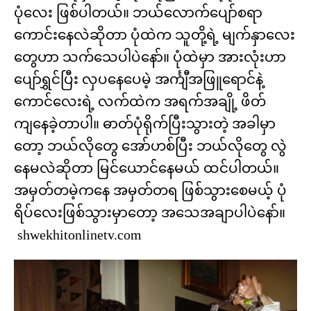
ပုံလေး ဖြစ်ပါတယ်။ ဘယ်လောက်ပျော်စရာ
ကောင်းနေလဲဆိုတာ ပုံထဲက သူတို့ရဲ့ မျက်နှာလေး
တွေဟာ သက်သေပါပဲနော်။ ပုံထဲမှာ အားလုံးဟာ
ပျော်ရွှင်ပြီး လှပနေပေမဲ့ အင်္ကျီအဖြူရောင်နဲ့
ကောင်လေးရဲ့ လက်ထဲက အရက်အချို့ ဖိတ်
ကျနေခဲ့တာပါ။ ဓာတ်ပုံရိုက်ပြီးသွားတဲ့ အခါမှာ
တော့ ဘယ်လိုတွေ အော်ဟစ်ပြီး ဘယ်လိုတွေ လွဲ
နေမလဲဆိုတာ မြင်ယောင်နေမယ် ထင်ပါတယ်။
အမှတ်တမဲ့ကနေ အမှတ်တရ ဖြစ်သွားစေမယ့် ပုံ
ရိပ်လေးဖြစ်သွားမှာတော့ အသေအချာပါပဲနော်။
shwekhitonlinetv.com