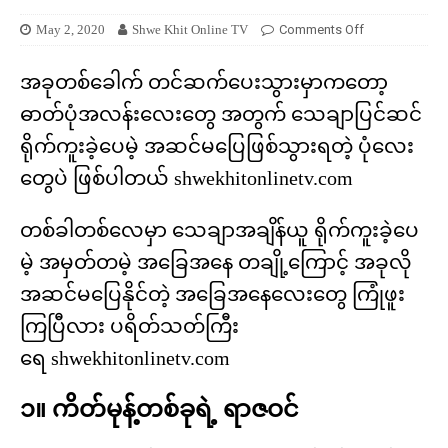
May 2, 2020
Shwe Khit Online TV
Comments Off
အခုတစ်ခေါက် တင်ဆက်ပေးသွားမှာကတော့
ဓာတ်ပုံအလန်းလေးတွေ အတွက် သေချာပြင်ဆင်
ရိုက်ကူးခဲ့ပေမဲ့ အဆင်မပြေဖြစ်သွားရတဲ့ ပုံလေး
တွေပဲ ဖြစ်ပါတယ် shwekhitonlinetv.com
တစ်ခါတစ်လေမှာ သေချာအချိန်ယူ ရိုက်ကူးခဲ့ပေ
မဲ့ အမှတ်တမဲ့ အခြေအနေ တချို့ကြောင့် အခုလို
အဆင်မပြေနိုင်တဲ့ အခြေအနေလေးတွေ ကြုံဖူး
ကြပြီလား ပရိတ်သတ်ကြီး
ရေ shwekhitonlinetv.com
၁။ ကိတ်မုန့်တစ်ခုရဲ့ ရာဇဝင်