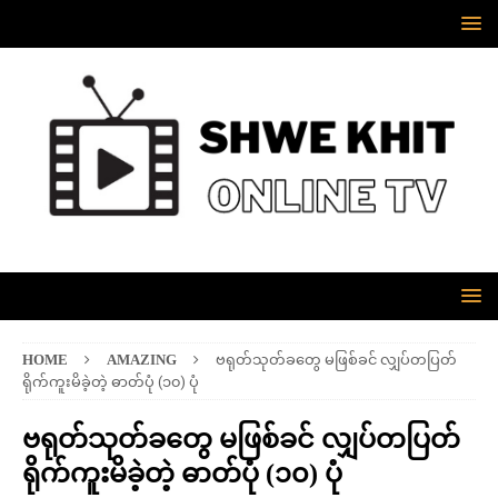
HOME
AMAZING
ဗရုတ်သုတ်ခတွေ မဖြစ်ခင် လျှပ်တပြတ်
ရိုက်ကူးမိခဲ့တဲ့ ဓာတ်ပုံ (၁၀) ပုံ
ဗရုတ်သုတ်ခတွေ မဖြစ်ခင် လျှပ်တပြတ်
ရိုက်ကူးမိခဲ့တဲ့ ဓာတ်ပုံ (၁၀) ပုံ