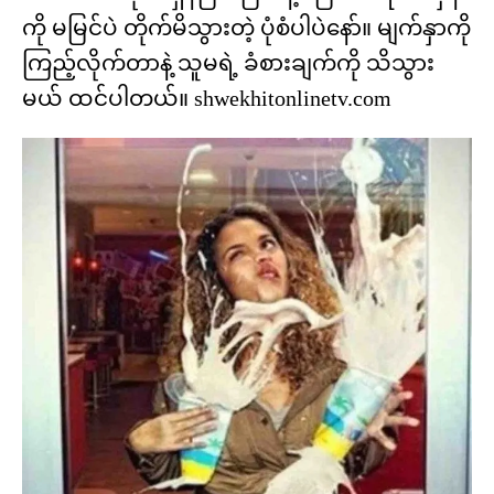
ကို မမြင်ပဲ တိုက်မိသွားတဲ့ ပုံစံပါပဲနော်။ မျက်နှာကို
ကြည့်လိုက်တာနဲ့ သူမရဲ့ ခံစားချက်ကို သိသွား
မယ် ထင်ပါတယ်။ shwekhitonlinetv.com