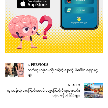
PREVIOUS
တက်တူး လုံးဝမထိုးသင့်တဲ့ ခန္ဓာကိုယ်ပေါ်က နေရာ (၇)
မျိုး
NEXT
ထူးဆန်းတဲ့ အကြောင်းအရင်းတွေကြောင့် မီးရထားလမ်း
လုံးဝ မရှိတဲ့ နိုင်ငံများ