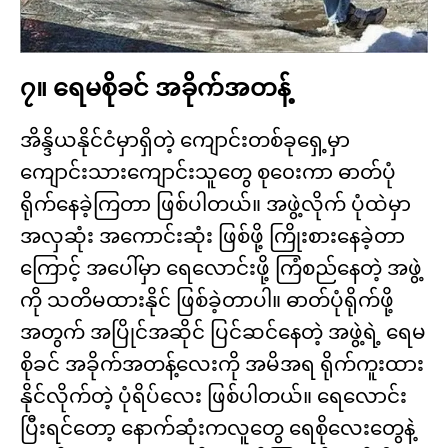
၇။ ရေမစိုခင် အခိုက်အတန့်
အိန္ဒိယနိုင်ငံမှာရှိတဲ့ ကျောင်းတစ်ခုရှေ့မှာ
ကျောင်းသားကျောင်းသူတွေ စု၀ေးကာ ဓာတ်ပုံ
ရိုက်နေခဲ့ကြတာ ဖြစ်ပါတယ်။ အဖွဲ့လိုက် ပုံထဲမှာ
အလှဆုံး အကောင်းဆုံး ဖြစ်ဖို့ ကြိုးစားနေခဲ့တာ
ကြောင့် အပေါ်မှာ ရေလောင်းဖို့ ကြံစည်နေတဲ့ အဖွဲ့
ကို သတိမထားနိုင် ဖြစ်ခဲ့တာပါ။ ဓာတ်ပုံရိုက်ဖို့
အတွက် အပြိုင်အဆိုင် ပြင်ဆင်နေတဲ့ အဖွဲ့ရဲ့ ရေမ
စိုခင် အခိုက်အတန့်လေးကို အမိအရ ရိုက်ကူးထား
နိုင်လိုက်တဲ့ ပုံရိပ်လေး ဖြစ်ပါတယ်။ ရေလောင်း
ပြီးရင်တော့ နောက်ဆုံးကလူတွေ ရေစိုလေးတွေနဲ့