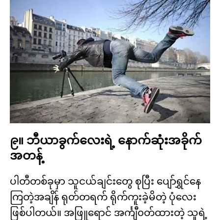
၉။ ဘီယာခွက်လေးရဲ့ နောက်ဆုံးအခိုက်
အတန့်
ပါတီတစ်ခုမှာ သူငယ်ချင်းတွေ စုပြီး ပျော်ရွှင်နေ
ကြတဲ့အချိန် ရုတ်တရက် ရိုက်ကူးခဲ့မိတဲ့ ပုံလေး
ဖြစ်ပါတယ်။ အဖြူရောင် အင်္ကျီ၀တ်ထားတဲ့ သူရဲ့