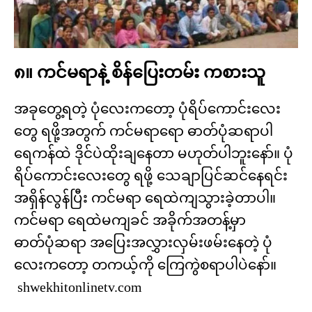
၈။ ကင်မရာနဲ့ စိန်ပြေးတမ်း ကစားသူ
အခုတွေ့ရတဲ့ ပုံလေးကတော့ ပုံရိပ်ကောင်းလေး
တွေ ရဖို့အတွက် ကင်မရာရော ဓာတ်ပုံဆရာပါ
ရေကန်ထဲ ဒိုင်ပဲထိုးချနေတာ မဟုတ်ပါဘူးနော်။ ပုံ
ရိပ်ကောင်းလေးတွေ ရဖို့ သေချာပြင်ဆင်နေရင်း
အရှိန်လွန်ပြီး ကင်မရာ ရေထဲကျသွားခဲ့တာပါ။
ကင်မရာ ရေထဲမကျခင် အခိုက်အတန့်မှာ
ဓာတ်ပုံဆရာ အပြေးအလွှားလှမ်းဖမ်းနေတဲ့ ပုံ
လေးကတော့ တကယ့်ကို ကြေကွဲစရာပါပဲနော်။
shwekhitonlinetv.com