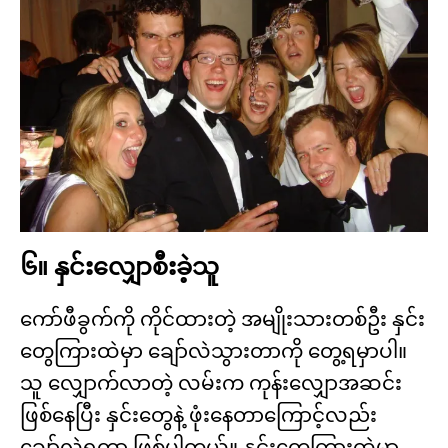
၆။ နှင်းလျှောစီးခဲ့သူ
ကော်ဖီခွက်ကို ကိုင်ထားတဲ့ အမျိုးသားတစ်ဦး နှင်း
တွေကြားထဲမှာ ချော်လဲသွားတာကို တွေ့ရမှာပါ။
သူ လျှောက်လာတဲ့ လမ်းက ကုန်းလျှောအဆင်း
ဖြစ်နေပြီး နှင်းတွေနဲ့ ဖုံးနေတာကြောင့်လည်း
ချော်လဲရတာ ဖြစ်ပါတယ်။ နှင်းတွေကြားထဲမှာ