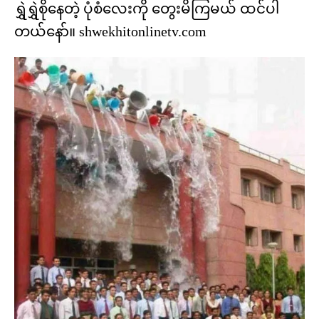
ရွှဲရွှဲစိုနေတဲ့ ပုံစံလေးကို တွေးမိကြမယ် ထင်ပါ
တယ်နော်။ shwekhitonlinetv.com