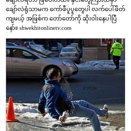
ချော်လဲရုံသာမက ကော်ဖီပူပူတွေပါ လက်ပေါ်ဖိတ်
ကျမယ့် အဖြစ်က တော်တော်ကို ဆိုး၀ါးနေပါပြီ
နော်။ shwekhitonlinetv.com