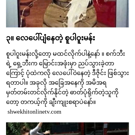
၃။ လေပေါ်ပျံနေတဲ့ စူပါဝူးမန်း
စူပါဝူးမန်းလို့တော့ မထင်လိုက်ပါနဲ့နော် ။ စက်ဘီး
ရဲ့ ရှေ့ဘီးက မြောင်းအဖုံးမှာ ညပ်သွားခဲ့တာ
ကြောင့် ပုံထဲကလို လေပေါ်ဝဲနေတဲ့ ဒီဇိုင်း ဖြစ်သွား
ရတာပါ။ အခုလို အခြေအနေကို အမိအရ
မှတ်တမ်းတင်လိုက်နိုင်တဲ့ ဓာတ်ပုံရိုက်တဲ့သူကို
တော့ တကယ့်ကို ချီးကျုးစရာပဲနော်။
shwekhitonlinetv.com