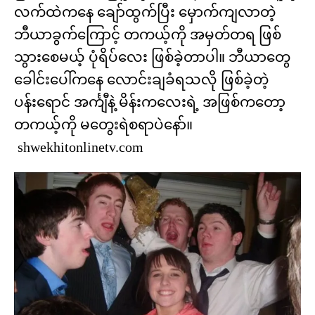
လက်ထဲကနေ ချော်ထွက်ပြီး မှောက်ကျလာတဲ့
ဘီယာခွက်ကြောင့် တကယ့်ကို အမှတ်တရ ဖြစ်
သွားစေမယ့် ပုံရိပ်လေး ဖြစ်ခဲ့တာပါ။ ဘီယာတွေ
ခေါင်းပေါ်ကနေ လောင်းချခံရသလို ဖြစ်ခဲ့တဲ့
ပန်းရောင် အင်္ကျီနဲ့ မိန်းကလေးရဲ့ အဖြစ်ကတော့
တကယ့်ကို မတွေးရဲစရာပဲနော်။
shwekhitonlinetv.com