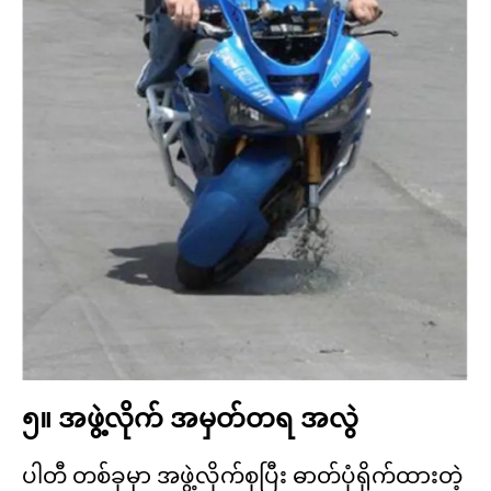
၅။ အဖွဲ့လိုက် အမှတ်တရ အလွဲ
ပါတီ တစ်ခုမှာ အဖွဲ့လိုက်စုပြီး ဓာတ်ပုံရိုက်ထားတဲ့