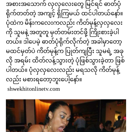
အစားအသောက် လှလှလေးတွေ မြင်ရင် ဓာတ်ပုံ
ရိုက်တတ်တဲ့ အကျင့် ရှိကြမယ် ထင်ပါတယ်နော်။
ပုံထဲက မိန်းကလေးကလည်း ကိတ်မုန့်လှလှလေး
ကို သူမနဲ့ အတူတူ မှတ်တမ်းတင်ဖို့ ကြိုးစားခဲ့ပါ
တယ်။ ဒါပေမဲ့ ဓာတ်ပုံရိုက်လိုက်တဲ့ အခါမှာတော့
မထင်မှတ်ပဲ ကိတ်မုန့်က ပြုတ်ကျပြီး သူမရဲ့ အခု
လို အရမ်း ထိတ်လန့်သွားတဲ့ ပုံဖြစ်သွားခဲ့တာ ဖြစ်
ပါတယ်။ ပုံလှလှလေးလည်း မရသလို ကိတ်မုန့်
လည်း မစားရတော့ဘူးပေါ့နော်။
shwekhitonlinetv.com