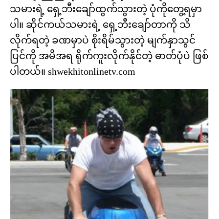
သမားရဲ့ ရှေ့ဘီးချော်ထွက်သွားတဲ့ ပုံကိုတွေ့ရမှာ
ပါ။ ဆိုင်ကယ်သမားရဲ့ ရှေ့ဘီးချော်တာကို သိ
လိုက်ရတဲ့ ခဏမှာပဲ စိုးရိမ်သွားတဲ့ မျက်နှာသွင်
ပြင်ကို အမိအရ ရိုက်ကူးလိုက်နိုင်တဲ့ ဓာတ်ပုံပဲ ဖြစ်
ပါတယ်။ shwekhitonlinetv.com