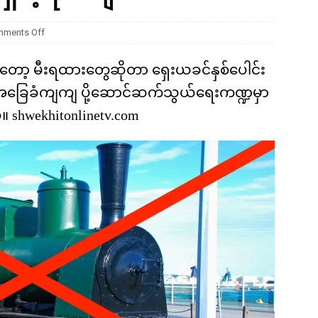
ကို မျိုးတုံးစေခဲ့တဲ့ ဥက္ကာခဲကြီးရဲ့ အဖျက်စွမ်းအား ဘယ်လောက်ရှိခဲ့လဲ
ments Off
လိုမှာတော့ မီးရထားတွေဆိုတာ ရှေးယခင်နှစ်ပေါင်း
ခြေခံကျကျ ပို့ဆောင်ဆက်သွယ်ရေးကဏ္ဍမှာ
 shwekhitonlinetv.com