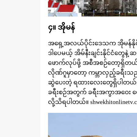
၄။ အိုမန်
အရှေ့အလယ်ပိုင်းဒေသက အိုမန်နိ
ဒါပေမယ့် အိမ်နီးချင်းနိုင်ငံတွေန
ဖောက်လုပ်ဖို့ အစီအစဉ်တော့ရှိတယ်
လိုဏ်ဂူမှာတော့ ကမ္ဘာလှည့်ခရီးသည
ဆွဲပေးတဲ့ ရထားလေးတွေရှိပါတယ
ခရီးစဉ်အတွက် ခရီးအကွာအဝေး ပ
လို့သိရပါတယ်။ shwekhitonlinetv.