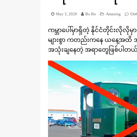
[ August 20, 2025 ]
ဒိုင်နိုဆောတွေ
KNOWLEDGE
May 3, 2020
Bo Bo
Amazing
Com
ကမ္ဘာပေါ်မှာရှိတဲ့ နိုင်ငံတိုင်းလို
များစွာ ကတည်းကနေ ယနေ့အထိ အ
အသုံးချနေတဲ့ အရာတွေဖြစ်ပါတယ်။