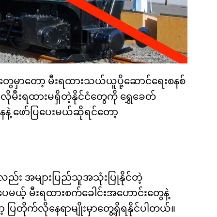
်ငံတွေမှာတော့ မီးရထားသယ်ယူပို့ဆောင်ရေးစနစ်
ိုမီးရထားမရှိတဲ့နိုင်ငံတွေကို ရွှေခေတ်
့ ဖော်ပြပေးမယ်ဆိုရင်တော့
လည်း အများပြည်သူအသုံးပြုနိုင်တဲ့
ပေမယ့် မီးရထားစက်ခေါင်းအဟောင်းတွေနဲ့
တိုက်လိုနေရာမျိုးမှာတွေ့ရှိရနိုင်ပါတယ်။