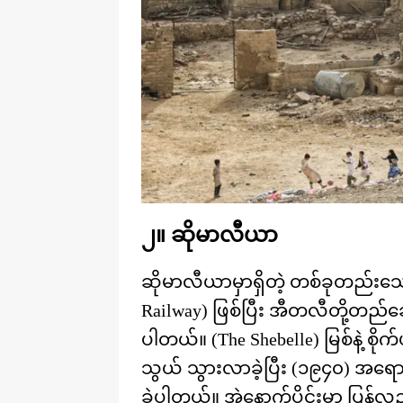
၂။ ဆိုမာလီယာ
ဆိုမာလီယာမှာရှိတဲ့ တစ်ခုတည်းသ
Railway) ဖြစ်ပြီး အီတလီတို့တည
ပါတယ်။ (The Shebelle) မြစ်နဲ့ စ
သွယ် သွားလာခဲ့ပြီး (၁၉၄၀) အရေ
ခဲ့ပါတယ်။ အဲ့နောက်ပိုင်းမှာ ပြန်