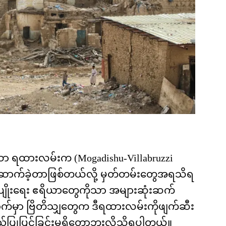
ော ရထားလမ်းက (Mogadishu-Villabruzzi
်ဆောက်ခဲ့တာဖြစ်တယ်လို့ မှတ်တမ်းတွေအရသိရ
ိုက်ပျိုးရေး ဧရိယာတွေကိုသာ အများဆုံးဆက်
ာက်မှာ ဗြိတိသျှတွေက ဒီရထားလမ်းကိုဖျက်ဆီး
လည်ပြုပြင်ခြင်းမရှိတော့ဘူးလို့သိရပါတယ်။