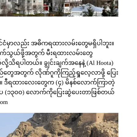
ုင်ငံမှာလည်း အဓိကရထားလမ်းတွေမရှိပါဘူး။
ဲ့ ဆက်သွယ်ဖို့အတွက် မီးရထားလမ်းတွေ
လို့သိရပါတယ်။ ချွင်းချက်အနေနဲ့ (Al Hoota)
်တွေအတွက် လိုဏ်ဂူကိုကြည့်ရှုလေ့လာဖို့ ပြေး
်။ ဒီရထားလေးတွေက (၄) မိနစ်လောက်ကြာတဲ့
ေ (၁၃၀၀) လောက်ကိုပြေးဆွဲပေးတာဖြစ်တယ်
com