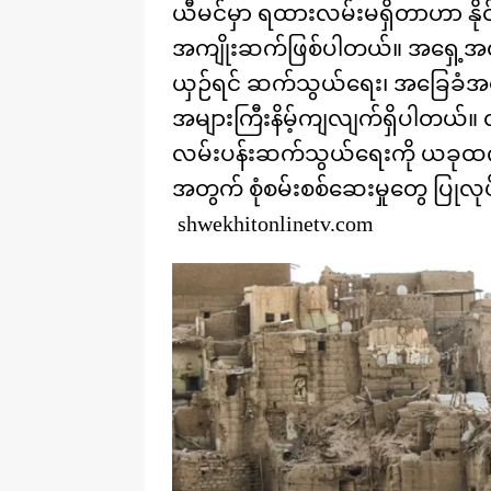
ယီမင်မှာ ရထားလမ်းမရှိတာဟာ နိုင်င
အကျိုးဆက်ဖြစ်ပါတယ်။ အရှေ့အလယ်ပိ
ယှဉ်ရင် ဆက်သွယ်ရေး၊ အခြေခံအဆ
အများကြီးနိမ့်ကျလျက်ရှိပါတယ်။ လ
လမ်းပန်းဆက်သွယ်ရေးကို ယခုထက်ပိ
အတွက် စုံစမ်းစစ်ဆေးမှုတွေ ပြု
shwekhitonlinetv.com