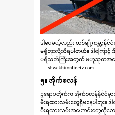
ဒါပေမယ့်လည်း တစ်ချို့ကမ္ဘာ့နိုင
မရှိဘူးလို့သိရပါတယ်။ ဒါကြောင့် ဒီလ
ပရိသတ်ကြီးအတွက် ဗဟုသုတအနေနဲ
…. shwekhitonlinetv.com
၅။ အိုက်စလန်
ဥရောပတိုက်က အိုက်စလန်နိုင်ငံမှာ
မီးရထားလမ်းတွေရှိမနေပါဘူး။ ဒါ
မီးရထားလမ်းအဟောင်းတွေကိုတော့ ပြ