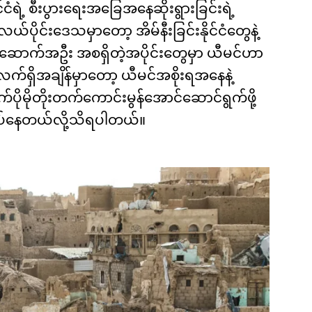
ံရဲ့ စီးပွားရေးအခြေအနေဆိုးရွားခြင်းရဲ့
ုင်းဒေသမှာတော့ အိမ်နီးခြင်းနိုင်ငံတွေနဲ့
ောက်အဦး အစရှိတဲ့အပိုင်းတွေမှာ ယီမင်ဟာ
က်ရှိအချိန်မှာတော့ ယီမင်အစိုးရအနေနဲ့
ုမိုတိုးတက်ကောင်းမွန်အောင်ဆောင်ရွက်ဖို့
လုပ်နေတယ်လို့သိရပါတယ်။