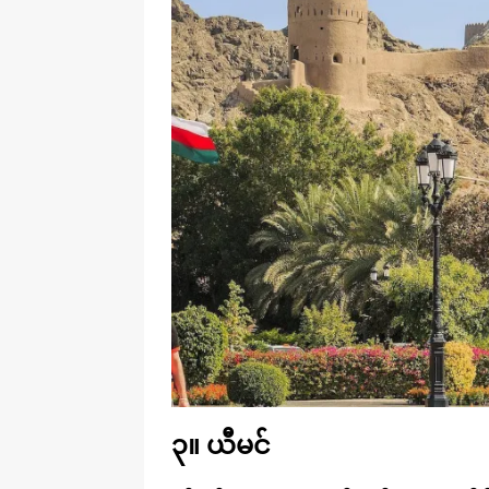
၃။ ယီမင်