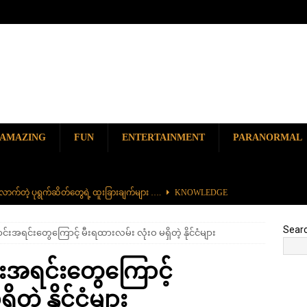
AMAZING
FUN
ENTERTAINMENT
PARANORMAL
ာက်တဲ့ ပုရွက်ဆိတ်တွေရဲ့ ထူးခြားချက်များ ….
KNOWLEDGE
ာမည်ကျော် လမ်းဘေးအစားအစာ တစ်ခုဖြစ်တဲ့ ကျောက်စရစ်ခဲကြော်
Sear
းအရင်းတွေကြောင့် မီးရထားလမ်း လုံးဝ မရှိတဲ့ နိုင်ငံများ
ှာ တစ်ခုတည်းရှိတဲ့ စိတ်ကူးယဉ်ဆန်ဆန် ရေအောက်ပန်းခြံ
AMAZING
းအရင်းတွေကြောင့်
၆၀၀) ကျော်နဲ့ ကမ္ဘာ့အရှည်ဆုံး မီးရထားကြီး
KNOWLEDGE
တဲ့ နိုင်ငံများ