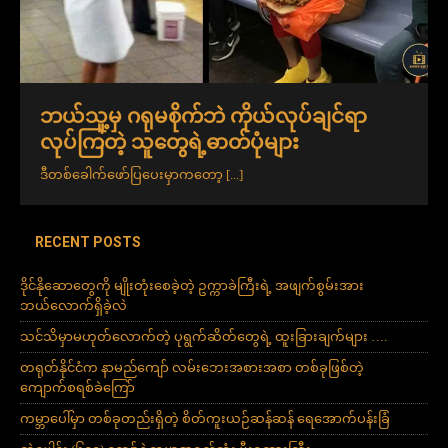
ဘယ်သူ့မှ ဂရုမစိုက်ဘဲ ကိုယ်လုပ်ချင်ရာ
လုပ်ကြတဲ့ သူတွေရဲ့ဓာတ်ပုံများ
ဒီတစ်ခေါက်ဖော်ပြပေးမှာကတော့
[...]
RECENT POSTS
ဒိုင်နိုဆောတွေကို မျိုးတုံးစေခဲ့တဲ့ ဥက္ကာခဲကြီးရဲ့ အဖျက်စွမ်းအား
ဘယ်လောက်ရှိခဲ့လဲ
သင်သိမှာမဟုတ်လောက်တဲ့ ပုရွက်ဆိတ်တွေရဲ့ ထူးခြားချက်များ ….
တရုတ်နိုင်ငံက နာမည်ကျော် လမ်းဘေးအစားအစာ တစ်ခုဖြစ်တဲ့
ကျောက်စရစ်ခဲကြော်
ကမ္ဘာပေါ်မှာ တစ်ခုတည်းရှိတဲ့ စိတ်ကူးယဉ်ဆန်ဆန် ရေအောက်ပန်းခြံ