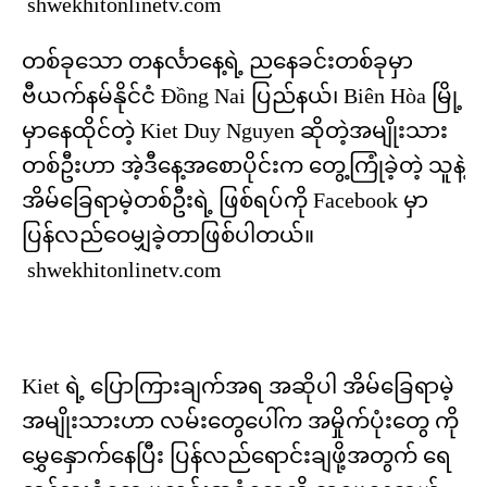
shwekhitonlinetv.com
တစ်ခုသော တနင်္လာနေ့ရဲ့ ညနေခင်းတစ်ခုမှာ
ဗီယက်နမ်နိုင်ငံ Đồng Nai ပြည်နယ်၊ Biên Hòa မြို့
မှာနေထိုင်တဲ့ Kiet Duy Nguyen ဆိုတဲ့အမျိုးသား
တစ်ဦးဟာ အဲ့ဒီနေ့အစောပိုင်းက တွေ့ကြုံခဲ့တဲ့ သူနဲ့
အိမ်ခြေရာမဲ့တစ်ဦးရဲ့ ဖြစ်ရပ်ကို Facebook မှာ
ပြန်လည်ဝေမျှခဲ့တာဖြစ်ပါတယ်။
shwekhitonlinetv.com
Kiet ရဲ့ ပြောကြားချက်အရ အဆိုပါ အိမ်ခြေရာမဲ့
အမျိုးသားဟာ လမ်းတွေပေါ်က အမှိုက်ပုံးတွေ ကို
မွှေနှောက်နေပြီး ပြန်လည်ရောင်းချဖို့အတွက် ရေ