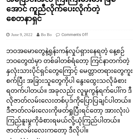
အောင် ကူညီလိုက်ပေးလိုက်တဲ့
စေတနာရှင်
June 9, 2022
Bo Bo
Comments Off
ဘဝအမောတွေနဲ့ရုန်းကန်လှုပ်ရှားနေရတဲ့ နေ့စဉ်
ဘဝတွေထဲမှာ တစ်ခါတစ်ရံတော့ ကြင်နာတက်တဲ့
နှလုံးသားပိုင်ရှင်တွေကြောင့် မေတ္တာတရားတွေကူး
စက်ပြီး အခြားသူတွေကိုပါ နွေးထွေးသလိုခံစား
ရတက်ပါတယ်။ အခုလည်း လူမှုကွန်ရက်ပေါ်က ဒီ
လိုဇာတ်လမ်းလေးတစ်ပုဒ်ကိုပြောပြချင်ပါတယ်။
ဒီဇာတ်လမ်းလေးကိုဖတ်ရှုပြီးရင်တော့ အားလုံးပဲ
ကြည်နူးမှုကိုခံစားရမယ်လို့ယုံကြည်ပါတယ်။
ဇာတ်လမ်းလေးကတော့ ဒီလိုပါ။