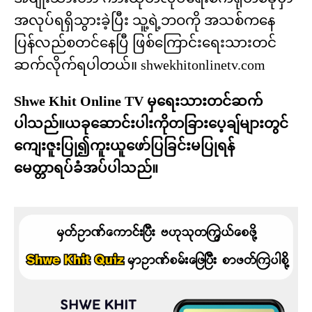
အလုပ်ရရှိသွားခဲ့ပြီး သူ့ရဲ့ဘဝကို အသစ်ကနေ
ပြန်လည်စတင်နေပြီ ဖြစ်ကြောင်းရေးသားတင်
ဆက်လိုက်ရပါတယ်။ shwekhitonlinetv.com
Shwe Khit Online TV မှရေးသားတင်ဆက်
ပါသည်။ယခုဆောင်းပါးကိုတခြားပေ့ချ်များတွင်
ကျေးဇူးပြု၍ကူးယူဖော်ပြခြင်းမပြုရန်
မေတ္တာရပ်ခံအပ်ပါသည်။