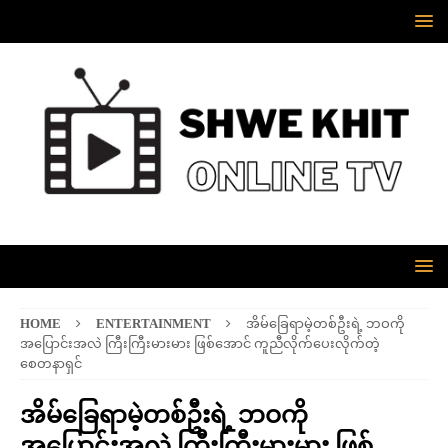
HOME
ENTERTAINMENT
အိမ်ခြေရာမဲ့တစ်ဦးရဲ့ ဘဝကို
အပြောင်းအလဲ ကြီးကြီးမားမား ဖြစ်အောင် ကူညီလိုက်ပေးလိုက်တဲ့
စေတနာရှင်
အိမ်ခြေရာမဲ့တစ်ဦးရဲ့ ဘဝကို
အပြောင်းအလဲ ကြီးကြီးမားမား ဖြစ်