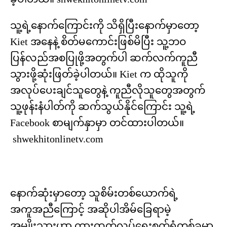
သူ့ရဲ့နောက်ကြောင်းကို သိရှိပြီးနောက်မှာတော့
Kiet အနေနဲ့ စိတ်မကောင်းဖြစ်မိပြီး သူ့ဘဝ
ပြန်လည်အစပြုဖို့အတွက်ပါ ဆက်လက်ကူညီ
သွားဖို့ဆုံးဖြတ်ခဲ့ပါတယ်။ Kiet က ထိုသူကို
အလုပ်ပေးချင်သူတွေနဲ့ ကူညီလိုသူတွေအတွက်
သူ့ဖုန်းနံပါတ်ကို ဆက်သွယ်နိုင်ကြောင်း သူ့ရဲ့
Facebook စာမျက်နှာမှာ တင်ထားပါတယ်။
shwekhitonlinetv.com
နောက်ဆုံးမှာတော့ သူစိမ်းတစ်ယောက်ရဲ့
အကူအညီကြောင့် အဆိုပါအိမ်ခြေရာမဲ့
အမျိုးသားဟာ ကားထုတ်လုပ်ရေးစက်ရုံတစ်ခုမှာ