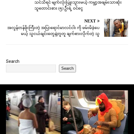
သင်သိရင် မျက်လုံးပြူးသွားမယ့် ကမ္ဘာ့အချမ်းသာဆုံး
သူတောင်းစား (၅) ဦးရဲ့ ဝင်ငွေ
NEXT
အလွန်တန်ဖိုးကြီးတဲ့ အပြာရောင်မာလင်ငါး ကို ဖမ်းမိခဲ့ပေ
မယ့် သူငယ်ချင်းတွေနဲ့တူတူ ချက်စားလိုက်တဲ့ သူ
Search
Search