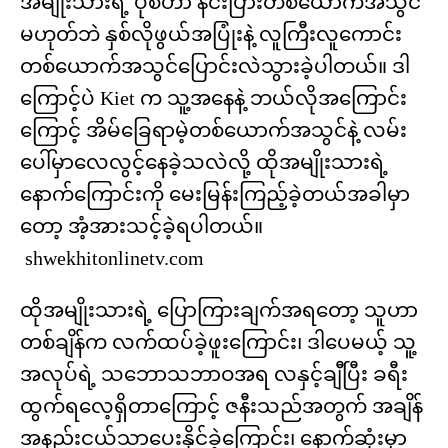
အမျိုးသားရဲ့ ပုံစံဟာ နင်းပြားတစ်ယောက်အသွင်
မဟုတ်ဘဲ နှစ်လိုဖွယ်အပြုံးနဲ့ လူကြီးလူကောင်း
တစ်ယောက်အသွင်ပြောင်းလဲသွားခဲ့ပါတယ်။ ဒါ
ကြောင့်ပဲ Kiet က သူ့အနေနဲ့ ဘယ်လိုအကြောင်း
ကြောင့် အိမ်ခြေရာမဲ့တစ်ယောက်အသွင်နဲ့ လမ်း
ပေါ်မှာလေလွင့်နေခဲ့သလဲလို့ ထိုအမျိုးသားရဲ့
နောက်ကြောင်းကို မေးမြန်းကြည့်ခဲ့တယ်အခါမှာ
တော့ အံ့အားသင့်ခဲ့ရပါတယ်။
shwekhitonlinetv.com
ထိုအမျိုးသားရဲ့ ပြောကြားချက်အရတော့ သူဟာ
တစ်ချိန်က လက်ထပ်ခဲ့ဖူးကြောင်း၊ ဒါပေမယ့် သူ့
အလုပ်ရဲ့ သဘောသဘာဝအရ လနှင့်ချီပြီး ခရီး
ထွက်ရလေ့ရှိတာကြောင့် ဇနီးသည်အတွက် အချိန်
အနည်းငယ်သာပေးနိုင်ခဲ့ကြောင်း၊ နောက်ဆုံးမှာ