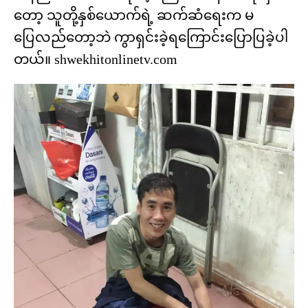
တော့ သူတို့နှစ်ယောက်ရဲ့ ဆက်ဆံရေးက မ
ပြေလည်တော့ဘဲ ကွာရှင်းခဲ့ရကြောင်းပြောပြခဲ့ပါ
တယ်။ shwekhitonlinetv.com