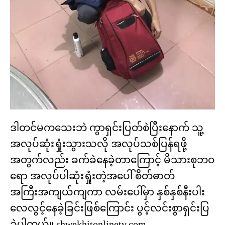
ဒါတင်မကသေးဘဲ ကွာရှင်းပြတ်စဲပြီးနောက် သူ့
အလုပ်ဆုံးရှုံးသွားသလို အလုပ်သစ်ပြန်ရဖို့
အတွက်လည်း ခက်ခဲနေခဲ့တာကြောင့် မိသားစုဘဝ
ရော အလုပ်ပါဆုံးရှုံးတဲ့အပေါ် စိတ်ဓာတ်
အကြီးအကျယ်ကျကာ လမ်းပေါ်မှာ နှစ်နှစ်နီးပါး
လေလွင့်နေခဲ့ခြင်းဖြစ်ကြောင်း ပွင့်လင်းစွာရှင်းပြ
ခဲ့ပါတယ်။ shwekhitonlinetv.com