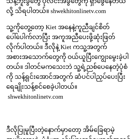
သန့်ဘူးခွံတွေ ပုလင်းအခွံတွေကို ရှာဖွေနေတယ်
လို့ သိရပါတယ်။ shwekhitonlinetv.com
သူ့ကိုတွေ့တော့ Kiet အနေနဲ့ကူညီချင်စိတ်
ပေါ်ပေါက်လာပြီး အကူအညီပေးဖို့ဆုံးဖြတ်
လိုက်ပါတယ်။ ဒီလိုနဲ့ Kiet ကသူ့အတွက်
အစားအသောက်တွေကို ဝယ်ယူပြီးကျွေးမွေးခဲ့ပါ
တယ်။ ဒါတင်မကသေးဘဲ သူ့ရဲ့ညစ်ပေနေတဲ့ပုံစံ
ကို သန့်ရှင်းအောင်အတွက် ဆံပင်ပါညှပ်ပေးပြီး
ရေချိုးသန့်စင်စေခဲ့ပါတယ်။
shwekhitonlinetv.com
ဒီလိုပြုမူပြီးတဲ့နောက်မှာတော့ အိမ်ခြေရာမဲ့