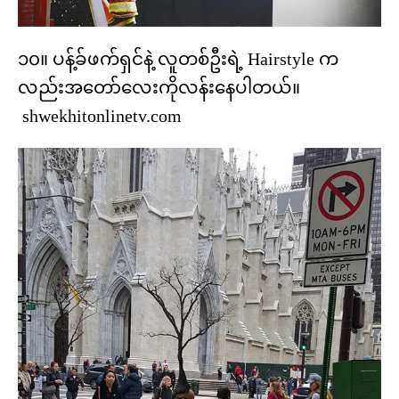
၁၀။ ပန့်ခ်ဖက်ရှင်နဲ့ လူတစ်ဦးရဲ့ Hairstyle က
လည်းအတော်လေးကိုလန်းနေပါတယ်။
shwekhitonlinetv.com