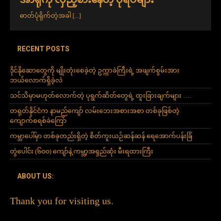
ဓာတ်ပုံရိုက်တဲ့အခါ
[...]
RECENT POSTS
ဒိုင်နိုဆောတွေကို မျိုးတုံးစေခဲ့တဲ့ ဥက္ကာခဲကြီးရဲ့ အဖျက်စွမ်းအား
ဘယ်လောက်ရှိခဲ့လဲ
သင်သိမှာမဟုတ်လောက်တဲ့ ပုရွက်ဆိတ်တွေရဲ့ ထူးခြားချက်များ ….
တရုတ်နိုင်ငံက နာမည်ကျော် လမ်းဘေးအစားအစာ တစ်ခုဖြစ်တဲ့
ကျောက်စရစ်ခဲကြော်
ကမ္ဘာပေါ်မှာ တစ်ခုတည်းရှိတဲ့ စိတ်ကူးယဉ်ဆန်ဆန် ရေအောက်ပန်းခြံ
တွဲပေါင်း (၆၀၀) ကျော်နဲ့ ကမ္ဘာ့အရှည်ဆုံး မီးရထားကြီး
ABOUT US:
Thank you for visiting us.