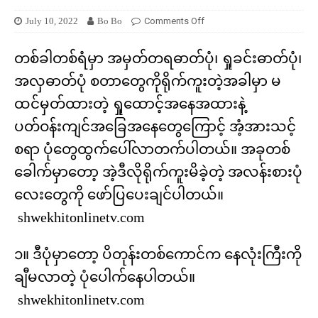
July 10, 2022
Bo Bo
Comments Off
တစ်ခါတစ်ရံမှာ အမှတ်တရဓာတ်ပုံ၊ ရှုခင်းဓာတ်ပုံ၊
အလှဓာတ်ပုံ စတာတွေကိုရိုက်ကူးတဲ့အခါမှာ မ
ထင်မှတ်ထားတဲ့ ရှုထောင့်အနေအထားနဲ့
ပတ်ဝန်းကျင်အခြေအနေတွေကြောင့် အံ့အားသင့်
စရာ ပုံတွေထွက်ပေါ်လာတက်ပါတယ်။ အခုတစ်
ခေါက်မှာတော့ အဲ့ဒီလိုရိုက်ကူးမိခဲ့တဲ့ အလန်းစားပုံ
လေးတွေကို ဖော်ပြပေးချင်ပါတယ်။
shwekhitonlinetv.com
၁။ ဒီပုံမှာတော့ ပိတုန်းတစ်ကောင်က နေလုံးကြီးကို
ချီမလာတဲ့ ပုံပေါက်နေပါတယ်။
shwekhitonlinetv.com