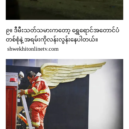
၉။ ဒီမီးသတ်သမားကတော့ ရွှေရောင်အတောင်ပံ
တစ်စုံနဲ့ အရမ်းကိုလန်းလွန်းနေပါတယ်။
shwekhitonlinetv.com