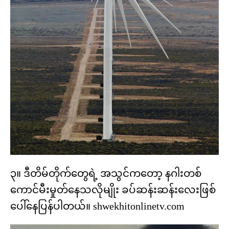
၃။ ဒီတိမ်တိုက်တွေရဲ့ အသွင်ကတော့ နဂါးတစ်
ကောင်မီးမှုတ်နေသလိုမျိုး ခပ်ဆန်းဆန်းလေးဖြစ်
ပေါ်နေပြန်ပါတယ်။ shwekhitonlinetv.com