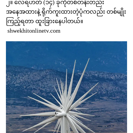
၂။ လေရဟတ် (၁၄) ခုကိုတစ်တန်းတည်း
အနေအထားနဲ့ ရိုက်ကူးထားတဲ့ပုံကလည်း တစ်မျိုး
ကြည့်ရတာ ထူးခြားနေပါတယ်။
shwekhitonlinetv.com