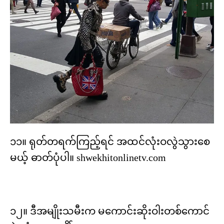
၁၁။ ရုတ်တရက်ကြည့်ရင် အထင်လုံးဝလွဲသွားစေ
မယ့် ဓာတ်ပုံပါ။ shwekhitonlinetv.com
၁၂။ ဒီအမျိုးသမီးက မကောင်းဆိုးဝါးတစ်ကောင်