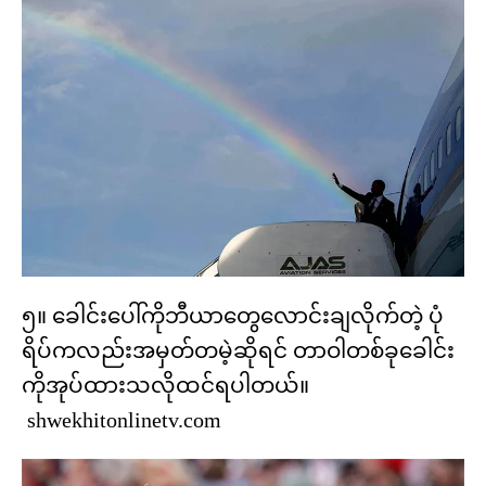
၅။ ခေါင်းပေါ်ကိုဘီယာတွေလောင်းချလိုက်တဲ့ ပုံ
ရိပ်ကလည်းအမှတ်တမဲ့ဆိုရင် တာဝါတစ်ခုခေါင်း
ကိုအုပ်ထားသလိုထင်ရပါတယ်။
shwekhitonlinetv.com