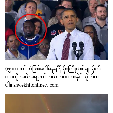
၁၅။ သက်တံဖြစ်ပေါ်နေချိန် မိုးကြိုးပစ်ချလိုက်
တာကို အမိအရမှတ်တမ်းတင်ထားနိုင်လိုက်တာ
ပါ။ shwekhitonlinetv.com