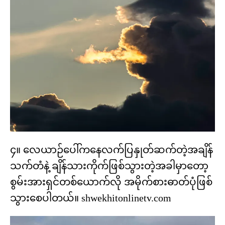
၄။ လေယာဉ်ပေါ်ကနေလက်ပြနှုတ်ဆက်တဲ့အချိန်
သက်တံနဲ့ ချိန်သားကိုက်ဖြစ်သွားတဲ့အခါမှာတော့
စွမ်းအားရှင်တစ်ယောက်လို အမိုက်စားဓာတ်ပုံဖြစ်
သွားစေပါတယ်။ shwekhitonlinetv.com