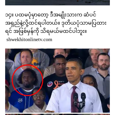
၁၄။ ပထမပုံမှာတော့ ဒီအမျိုးသားက ဆံပင်
အရှည်နဲ့လို့ထင်ရပါတယ်။ ဒုတိယပုံသာမပြထား
ရင် အဖြစ်မှန်ကို သိရမယ်မထင်ပါဘူး။
shwekhitonlinetv.com