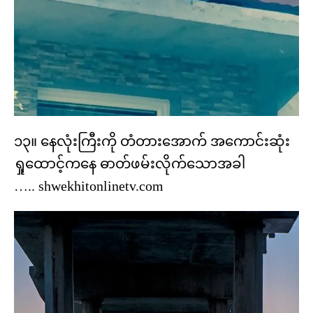
၁၃။ နေလုံးကြီးကို တံတားအောက် အကောင်းဆုံး
ရှုထောင့်ကနေ ဓာတ်ဖမ်းလိုက်သောအခါ
….. shwekhitonlinetv.com