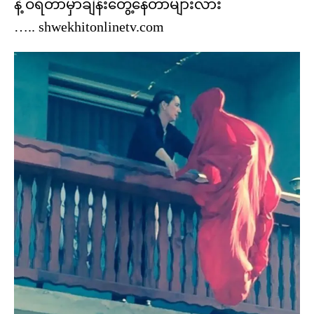
နဲ့ ဝရံတာမှာချိန်းတွေ့နေတာများလား
….. shwekhitonlinetv.com