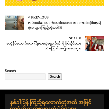
PREVIOUS
လမ်းပေါ်မှာ မျောက်မောင်းမလေး တစ်ကောင် ထိုင်နေလို့
ရဲက သွားကြည့်တဲ့အခါ￼
NEXT
မယုံနိုင်လောက်စရာ ကြီးမားတဲ့ခန္ဓာကိုယ်ကို ပိုင်ဆိုင်ထား
တဲ့ ကြောင်အမျိုးအစားများ
Search
Search
နှစ်ခါပြန် ကြည့်ရလောက်တဲ့အထိ အမြင်
အာရုံကို လှည့်စားနေတဲ့ ပုံရိပ်များ