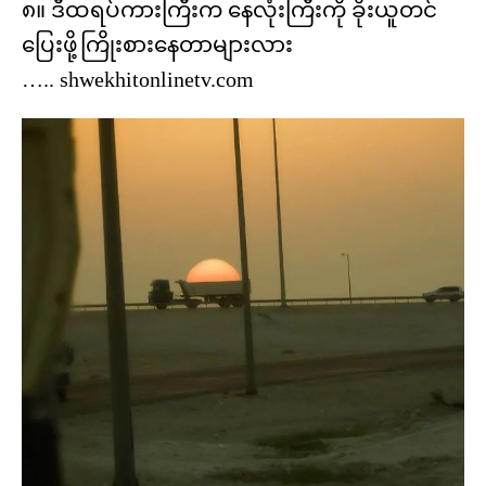
၈။ ဒီထရပ်ကားကြီးက နေလုံးကြီးကို ခိုးယူတင်
ပြေးဖို့ကြိုးစားနေတာများလား
….. shwekhitonlinetv.com