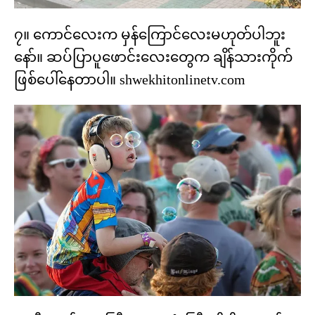
၇။ ကောင်လေးက မှန်ကြောင်လေးမဟုတ်ပါဘူး
နော်။ ဆပ်ပြာပူဖောင်းလေးတွေက ချိန်သားကိုက်
ဖြစ်ပေါ်နေတာပါ။ shwekhitonlinetv.com