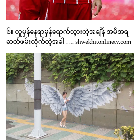
၆။ လူမှန်နေရာမှန်ရောက်သွားတဲ့အချိန် အမိအရ
ဓာတ်ဖမ်းလိုက်တဲ့အခါ …. shwekhitonlinetv.com