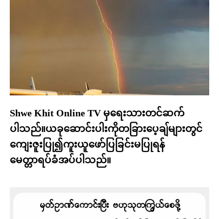
Shwe Khit Online TV မှရေးသားတင်ဆက်
ပါသည်။ယခုဆောင်းပါးကိုတခြားပေ့ချ်များတွင်
ကျေးဇူးပြု၍ကူးယူဖော်ပြခြင်းမပြုရန်
မေတ္တာရပ်ခံအပ်ပါသည်။