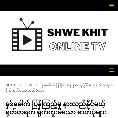
HOME
FUN
နှစ်ခေါက် ပြန်ကြည့်မှ နားလည်နိုင်မယ့် ရုတ်တရက်
ရိုက်ကူးမိသော ဓာတ်ပုံများ
နှစ်ခေါက် ပြန်ကြည့်မှ နားလည်နိုင်မယ့်
ရုတ်တရက် ရိုက်ကူးမိသော ဓာတ်ပုံများ