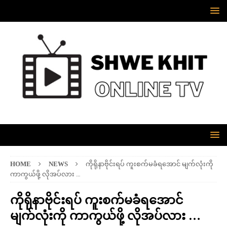
HOME
NEWS
ကိုရိုနာဗိုင်းရပ် ကူးစက်မခံရအောင် မျက်လုံးကို
ကာကွယ်ဖို့ လိုအပ်လား …
ကိုရိုနာဗိုင်းရပ် ကူးစက်မခံရအောင်
မျက်လုံးကို ကာကွယ်ဖို့ လိုအပ်လား …