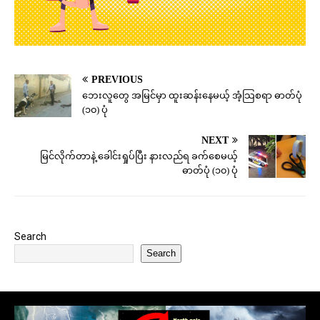
PREVIOUS
ဘေးလူတွေ အမြင်မှာ ထူးဆန်းနေမယ့် အံ့သြစရာ ဓာတ်ပုံ
(၁၀) ပုံ
NEXT
မြင်လိုက်တာနဲ့ ခေါင်းရှုပ်ပြီး နားလည်ရ ခက်စေမယ့်
ဓာတ်ပုံ (၁၀) ပုံ
Search
Search