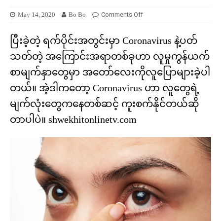
May 14, 2020
Bo Bo
Comments Off
ပြီးခဲ့တဲ့ ရက်ပိုင်းအတွင်းမှာ Coronavirus နဲ့ပတ်
သတ်တဲ့ အကြောင်းအရာတစ်ခုဟာ လူမှုကွန်ယက်
စာမျက်နှာတွေမှာ အတော်လေးကိုလူပြောများခဲ့ပါ
တယ်။ အဲ့ဒါကတော့ Coronavirus ဟာ လူတွေရဲ့
မျက်လုံးတွေကနေတစ်ဆင့် ကူးစက်နိုင်တယ်ဆို
တာပါပဲ။ shwekhitonlinetv.com