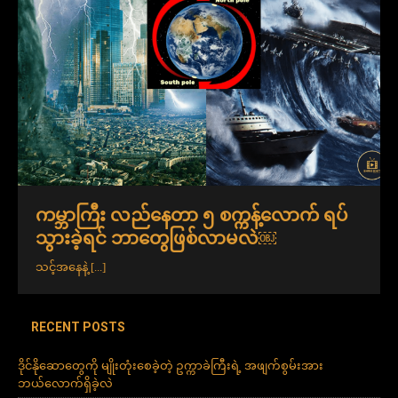
ကမ္ဘာကြီး လည်နေတာ ၅ စက္ကန့်လောက် ရပ်
သွားခဲ့ရင် ဘာတွေဖြစ်လာမလဲ￼
သင့်အနေနဲ့
[...]
RECENT POSTS
ဒိုင်နိုဆောတွေကို မျိုးတုံးစေခဲ့တဲ့ ဥက္ကာခဲကြီးရဲ့ အဖျက်စွမ်းအား
ဘယ်လောက်ရှိခဲ့လဲ