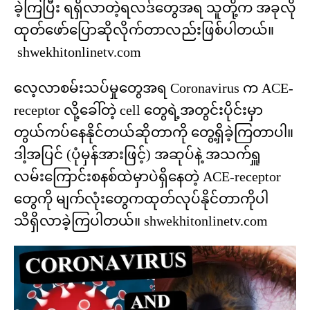
ခဲ့ကြပြီး ရရှိလာတဲ့ရလဒ်‌တွေအရ သူတို့က အခုလို
ထုတ်‌ဖော်‌ပြောဆိုလိုက်တာလည်းဖြစ်ပါတယ်။
shwekhitonlinetv.com
လေ့လာစမ်းသပ်မှုတွေအရ Coronavirus က ACE-
receptor လို့ခေါ်တဲ့ cell တွေရဲ့အတွင်းပိုင်းမှာ
တွယ်ကပ်နေနိုင်တယ်ဆိုတာကို ‌တွေ့ရှိခဲ့ကြတာပါ။
ဒါ့အပြင် (ပုံမှန်အားဖြင့်) အဆုပ်နဲ့ အသက်ရှူ
လမ်းကြောင်းစနစ်ထဲမှာပဲရှိ‌နေတဲ့ ACE-receptor
တွေကို မျက်လုံး‌တွေကထုတ်လုပ်နိုင်တာကိုပါ
သိရှိလာခဲ့ကြပါတယ်။ shwekhitonlinetv.com