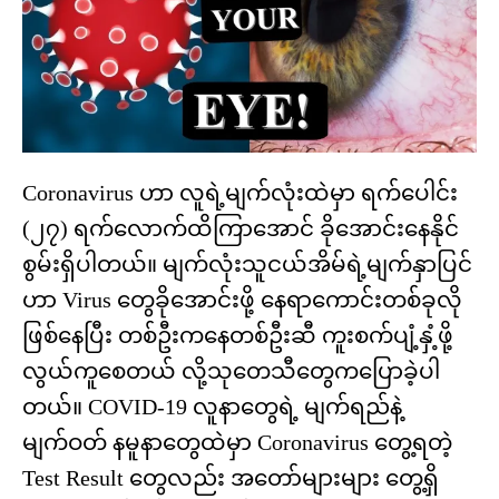
Coronavirus ဟာ လူရဲ့မျက်လုံးထဲမှာ ရက်ပေါင်း
(၂၇) ရက်‌‌လောက်ထိကြာ‌အောင် ခိုအောင်းနေနိုင်
စွမ်းရှိပါတယ်။ မျက်လုံးသူငယ်အိမ်ရဲ့မျက်နှာပြင်
ဟာ Virus တွေခိုအောင်းဖို့ နေရာ‌ကောင်းတစ်ခုလို
ဖြစ်နေပြီး တစ်ဦးကနေတစ်ဦးဆီ ကူးစက်ပျံ့နှံ့ဖို့
လွယ်ကူစေတယ် လို့သုတေသီတွေက‌ပြောခဲ့ပါ
တယ်။ COVID-19 လူနာ‌တွေရဲ့ မျက်ရည်နဲ့
မျက်ဝတ် နမူနာ‌‌တွေထဲမှာ Coronavirus တွေ့ရတဲ့
Test Result တွေလည်း အတော်များများ တွေ့ရှိ