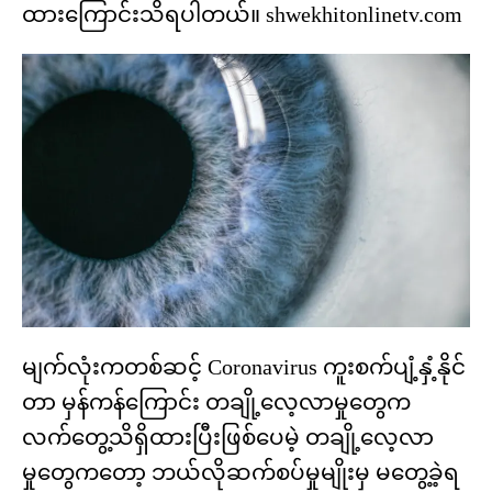
ထားကြောင်းသိရပါတယ်။ shwekhitonlinetv.com
မျက်လုံးကတစ်ဆင့် Coronavirus ကူးစက်ပျံ့နှံ့နိုင်
တာ မှန်ကန်‌ကြောင်း တချို့လေ့လာမှု‌တွေက
လက်တွေ့သိရှိထားပြီးဖြစ်‌ပေမဲ့ တချို့‌လေ့လာ
မှု‌တွေကတော့ ဘယ်လိုဆက်စပ်မှုမျိုးမှ မတွေ့ခဲ့ရ