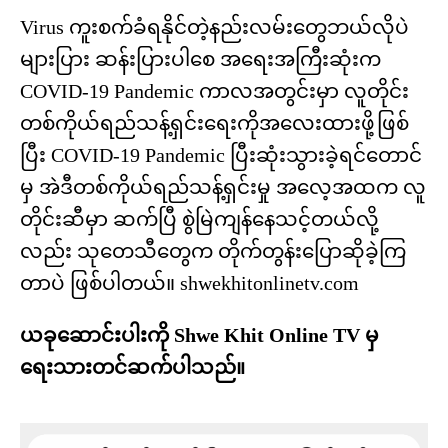
Virus ကူးစက်ခံရနိုင်တဲ့နည်းလမ်း‌တွေဘယ်လိုပဲ
များပြား ဆန်းပြားပါ‌စေ အရေးအကြီးဆုံးက
COVID-19 Pandemic ကာလအတွင်းမှာ လူတိုင်း
တစ်ကိုယ်ရည်သန့်ရှင်း‌ရေးကိုအလေးထားဖို့ဖြစ်
ပြီး COVID-19 Pandemic ပြီးဆုံးသွားခဲ့ရင်တောင်
မှ အဲဒီတစ်ကိုယ်ရည်သန့်ရှင်းမှု အလေ့အထက လူ
တိုင်းဆီမှာ ဆက်ပြီ စွဲမြဲကျန်‌နေသင့်တယ်လို့
လည်း သုတေသီတွေက တိုက်တွန်းပြောဆိုခဲ့ကြ
တာပဲ ဖြစ်ပါတယ်။ shwekhitonlinetv.com
ယခုဆောင်းပါးကို Shwe Khit Online TV မှ
ရေးသားတင်ဆက်ပါသည်။