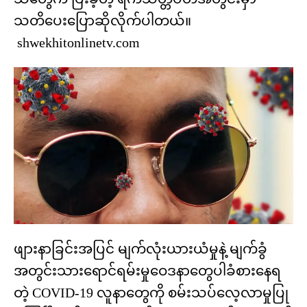
သတိပေး‌ပြောဆိုလိုက်ပါတယ်။
shwekhitonlinetv.com
ဖျားနာခြင်းအပြင် မျက်လုံးယားယံမှုနဲ့ မျက်ခွံ
အတွင်းသားရောင်ရမ်းမှုဝေဒနာ‌တွေပါခံစား‌‌နေရ
တဲ့ COVID-19 လူနာတွေကို စမ်းသပ်လေ့လာမှုပြု