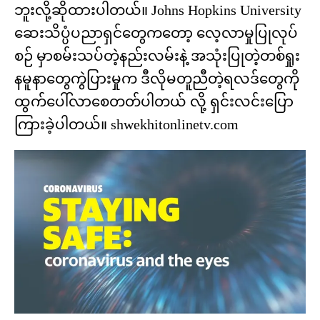
ဘူးလို့ဆိုထားပါတယ်။ Johns Hopkins University
ဆေးသိပ္ပံပညာရှင်တွေက‌တော့ လေ့လာမှုပြုလုပ်
စဉ် မှာစမ်းသပ်တဲ့နည်းလမ်းနဲ့ အသုံးပြုတဲ့တစ်ရှုး
နမူနာ‌‌တွေကွဲပြားမှုက ဒီလိုမတူညီတဲ့ရလဒ်တွေကို
ထွက်ပေါ်လာ‌စေတတ်ပါတယ် လို့ ရှင်းလင်းပြော
ကြားခဲ့ပါတယ်။ shwekhitonlinetv.com