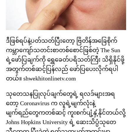
ဒီဖြစ်ရပ်နဲ့ပတ်သတ်ပြီးတော့ ဗြိတိန်အခြေစိုက်
ကမ္ဘာကျော်သတင်းစာတစ်စောင်ဖြစ်တဲ့ The Sun
ရဲ့ဖော်ပြချက်ကို ရွှေခေတ်ပရိသတ်ကြီး သိရှိနိုင်ဖို့
အတွက်တစ်ဆင့်ပြန်လည် ဖော်ပြပေးလိုက်ရပါ
တယ်။ shwekhitonlinetv.com
သုတေသနပြုလုပ်ချက်တွေရဲ့ ရလဒ်များအရ
တော့ Coronavirus က လူရဲ့မျက်လုံးနဲ့
မျက်ရည်‌‌တွေကတစ်ဆင့် ကူးစက်ပျံ့နှံ့နိုင်တယ်လို့
Johns Hopkins University ရဲ့ ဆေးသိပ္ပံသု‌တေ
သီ‌တွေက ပြီးခဲ့တဲ့ ရက်သတ္တပတ်အတွင်းမှာ