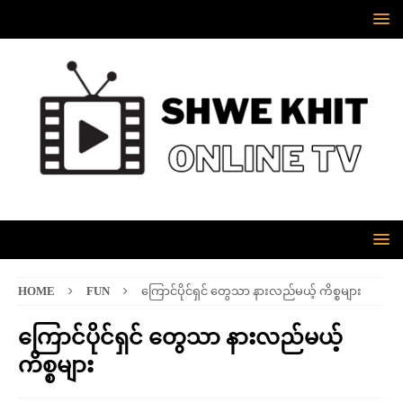
HOME
FUN
ကြောင်ပိုင်ရှင် တွေသာ နားလည်မယ့် ကိစ္စများ
ကြောင်ပိုင်ရှင် တွေသာ နားလည်မယ့်
ကိစ္စများ