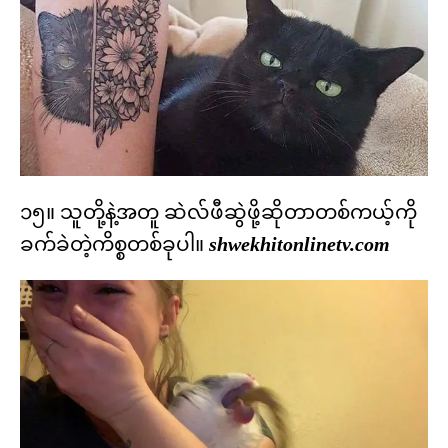
၁၅။ သူတို့နဲ့အတူ ဆဲလ်ဖီဆွဲဖို့ဆိုတာတစ်ကယ့်ကို
ခက်ခဲတဲ့ကိစ္စတစ်ခုပါ။
shwekhitonlinetv.com