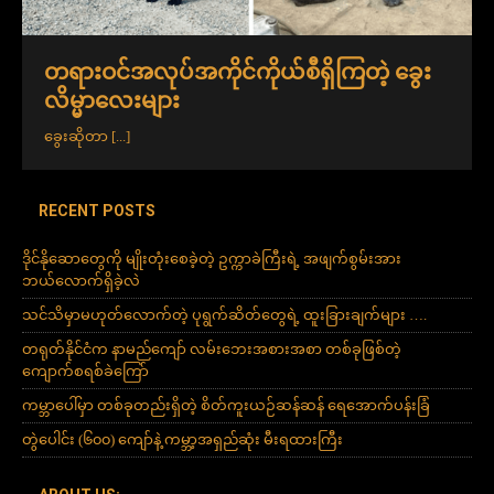
တရားဝင်အလုပ်အကိုင်ကိုယ်စီရှိကြတဲ့ ခွေး
လိမ္မာလေးများ
ခွေးဆိုတာ
[...]
RECENT POSTS
ဒိုင်နိုဆောတွေကို မျိုးတုံးစေခဲ့တဲ့ ဥက္ကာခဲကြီးရဲ့ အဖျက်စွမ်းအား
ဘယ်လောက်ရှိခဲ့လဲ
သင်သိမှာမဟုတ်လောက်တဲ့ ပုရွက်ဆိတ်တွေရဲ့ ထူးခြားချက်များ ….
တရုတ်နိုင်ငံက နာမည်ကျော် လမ်းဘေးအစားအစာ တစ်ခုဖြစ်တဲ့
ကျောက်စရစ်ခဲကြော်
ကမ္ဘာပေါ်မှာ တစ်ခုတည်းရှိတဲ့ စိတ်ကူးယဉ်ဆန်ဆန် ရေအောက်ပန်းခြံ
တွဲပေါင်း (၆၀၀) ကျော်နဲ့ ကမ္ဘာ့အရှည်ဆုံး မီးရထားကြီး