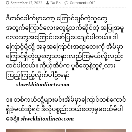
September 17, 2022
Bo Bo
Comments Off
ဒီတစ်ခေါက်မှာတော့ ကြောင်ချစ်တဲ့သူတွေ
အတွက်ကြောင်လေးတွေနဲ့သက်ဆိုင်တဲ့ အပြုအမူ
လေးတွေအကြောင်းဖော်ပြပေးချင်ပါတယ်။ ဒါ
ကြောင့်မို့လို့ အခုအကြောင်းအရာလေးကို အိမ်မှာ
ကြောင်ရှိတဲ့သူတွေသာနားလည်ကြမယ်လို့လည်း
ထင်ပါတယ်။ ကိုယ့်အိမ်က ပူစီတွေနဲ့တူရဲ့လား
ကြည့်ကြည့်လိုက်ပါဦးနော်
…..
shwekhitonlinetv.com
၁။ တစ်ကယ်လို့များမင်းအိမ်မှာကြောင်တစ်ကောင်
ရှိခဲ့မယ်ဆိုရင် ဒီလိုပစ္စည်းဘယ်တော့မှမဝယ်မိပါ
စေနဲ့။
shwekhitonlinetv.com