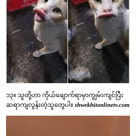
၁၃။ သူတို့ဟာ ကိုယ်ဖျောက်ရာမှာကျွမ်းကျင်ပြီး
ဆရာကျလွန်းတဲ့သူတွေပါ။
shwekhitonlinetv.com