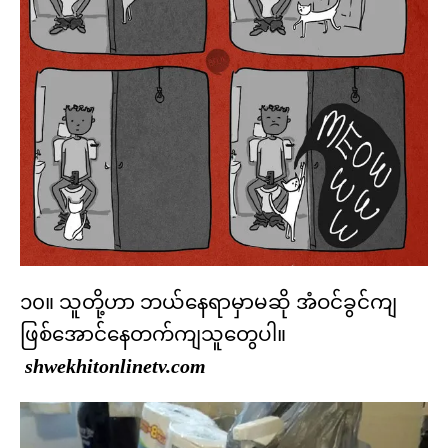
၁၀။ သူတို့ဟာ ဘယ်နေရာမှာမဆို အံဝင်ခွင်ကျ
ဖြစ်အောင်နေတက်ကျသူတွေပါ။
shwekhitonlinetv.com