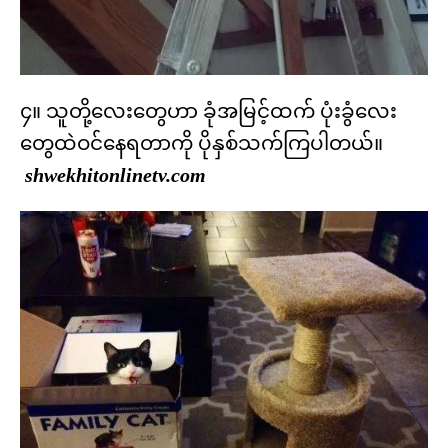
၄။ သူတို့လေးတွေဟာ ခုံအမြင့်ထက် ပုံးခွံလေး
တွေထဲဝင်နေရတာကို ပိုနှစ်သက်ကြပါတယ်။
shwekhitonlinetv.com