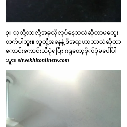
၃။ သူတို့ဘာလို့အခုလိုလုပ်နေသလဲဆိုတာမတွေး
တက်ပါဘူး။ သူတို့အနေနဲ့ ဒီအရာဟာဘာလဲဆိုတာ
ကောင်းကောင်းသိပုံရပြီး ဂရုတော့စိုက်ပုံမပေါ်ပါ
ဘူး။
shwekhitonlinetv.com