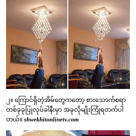
၂။ ကြောင်ရှိတဲ့အိမ်တွေကတော့ စားသောက်စရာ
တစ်ခုခုပြုလုပ်ခါနီးမှာ အခုလိုမျိုးကြုံရတက်ပါ
တယ်။
shwekhitonlinetv.com