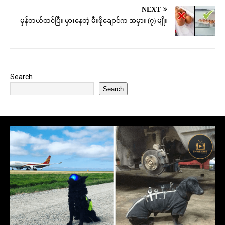
NEXT
မှန်တယ်ထင်ပြီး မှားနေတဲ့ မီးဖိုချောင်က အမှား (၇) မျိုး
Search
Search