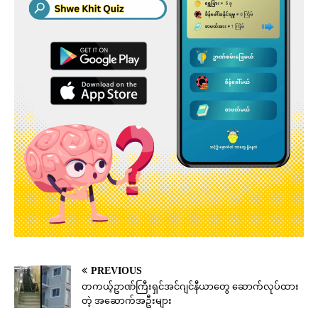
PREVIOUS
တကယ့်ဥာဏ်ကြီးရှင်အင်ဂျင်နီယာတွေ ဆောက်လုပ်ထား
တဲ့ အဆောက်အဦးများ