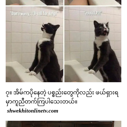
၇။ အိမ်ကပိုနေတဲ့ ပစ္စည်းတွေကိုလည်း ဖယ်ရှားရ
မှာကူညီတက်ကြပါသေးတယ်။
shwekhitonlinetv.com