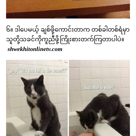
၆။ ဒါပေမယ့် ချစ်ဖို့ကောင်းတာက တစ်ခါတစ်ရံမှာ
သူတို့သခင်ကိုကူညီဖို့ကြိုးစားတက်ကြတာပါပဲ။
shwekhitonlinetv.com