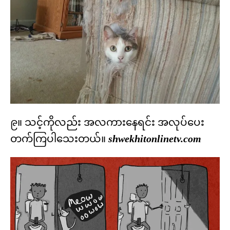
၉။ သင့်ကိုလည်း အလကားနေရင်း အလုပ်ပေး
တက်ကြပါသေးတယ်။
shwekhitonlinetv.com