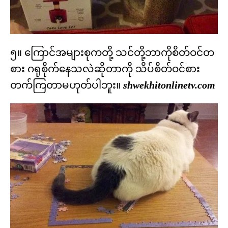
၅။ ကြောင်အများစုကတို့ သင်တို့ဘာကိုစိတ်ဝင်တ
စား ဂရုစိုက်နေသလဲဆိုတာကို သိပ်စိတ်ဝင်စား
တက်ကြတာမဟုတ်ပါဘူး။
shwekhitonlinetv.com