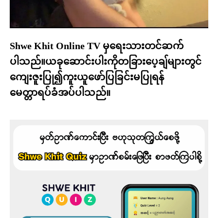
Shwe Khit Online TV မှရေးသားတင်ဆက်
ပါသည်။ယခုဆောင်းပါးကိုတခြားပေ့ချ်များတွင်
ကျေးဇူးပြု၍ကူးယူဖော်ပြခြင်းမပြုရန်
မေတ္တာရပ်ခံအပ်ပါသည်။