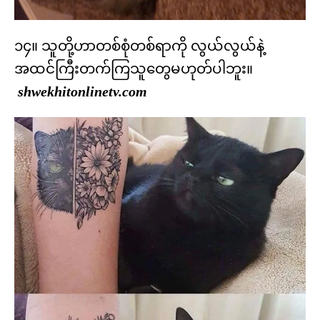
၁၄။ သူတို့ဟာတစ်စုံတစ်ရာကို လွယ်လွယ်နဲ့
အထင်ကြီးတက်ကြသူတွေမဟုတ်ပါဘူး။
shwekhitonlinetv.com