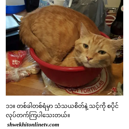
၁၁။ တစ်ခါတစ်ရံမှာ သံသယစိတ်နဲ့ သင့်ကို စပိုင်
လုပ်တက်ကြပါသေးတယ်။
shwekhitonlinetv.com