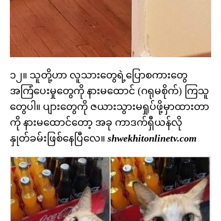
၁၂။ သူတို့ဟာ လူသားတွေရဲ့ပြောစကားတွေ
အကြံပေးမှုတွေကို နားမထောင် (ဂရုမစိုက်) ကြသူ
တွေပါ။ ပျားတွေကို ဇယားသွားမရှုပ်ဖို့မှာထားတာ
ကို နားမထောင်တော့ အခု ကာဒက်ရှီယန်လို
နှုတ်ခမ်းဖြစ်နေပြီလေ။
shwekhitonlinetv.com