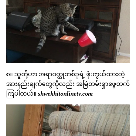
၈။ သူတို့ဟာ အရာဝတ္ထုတစ်ခုရဲ့ ဖုံးကွယ်ထားတဲ့
အားနည်းချက်တွေကိုလည်း အမြဲတမ်းရှာဖွေတက်
ကြပါတယ်။
shwekhitonlinetv.com