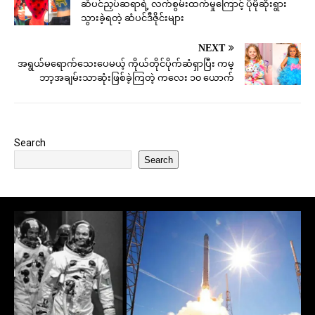
ဆံပင်ညှပ်ဆရာရဲ့ လက်စွမ်းထက်မှုကြောင့် ပိုမိုဆိုးရွား
သွားခဲ့ရတဲ့ ဆံပင်ဒီဇိုင်းများ
NEXT
အရွယ်မရောက်သေးပေမယ့် ကိုယ်တိုင်ပိုက်ဆံရှာပြီး ကမ္
ဘာ့အချမ်းသာဆုံးဖြစ်ခဲ့ကြတဲ့ ကလေး ၁၀ ယောက်
Search
Search