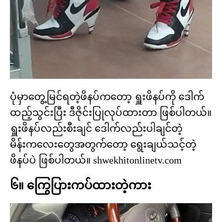
ပုံမှာတွေ့မြင်ရတဲ့ဖိနပ်ကတော့ ရှူးဖိနပ်ကို ဒေါက်
ထည့်သွင်းပြီး ဒီဇိုင်းပြုလုပ်ထားတာ ဖြစ်ပါတယ်။
ရှူးဖိနပ်လည်းစီးချင် ဒေါက်လည်းပါချင်တဲ့
မိန်းကလေးတွေအတွက်တော့ ရွေးချယ်သင့်တဲ့
ဖိနပ်ပဲ ဖြစ်ပါတယ်။ shwekhitonlinetv.com
၆။ ကြွေပြားကပ်ထားတဲ့ကား