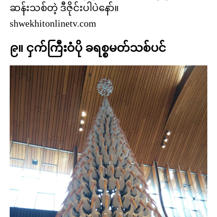
ဆန်းသစ်တဲ့ ဒီဇိုင်းပါပဲနော်။
shwekhitonlinetv.com
၉။ ငှက်ကြီးဝံပို ခရစ္စမတ်သစ်ပင်