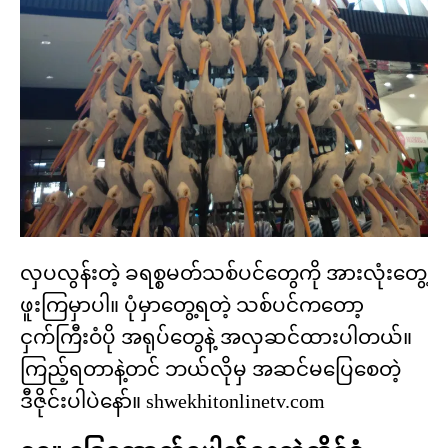
လှပလွန်းတဲ့ ခရစ္စမတ်သစ်ပင်တွေကို အားလုံးတွေ့
ဖူးကြမှာပါ။ ပုံမှာတွေ့ရတဲ့ သစ်ပင်ကတော့
ငှက်ကြီးဝံပို အရုပ်တွေနဲ့ အလှဆင်ထားပါတယ်။
ကြည့်ရတာနဲ့တင် ဘယ်လိုမှ အဆင်မပြေစေတဲ့
ဒီဇိုင်းပါပဲနော်။ shwekhitonlinetv.com