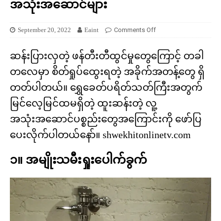
အသုံးအဆောင်များ
September 20, 2022
Eaint
Comments Off
ဆန်းပြားလှတဲ့ ဖန်တီးတီထွင်မှုတွေကြောင့် တခါ
တလေမှာ စိတ်ရှုပ်ထွေးရတဲ့ အခိုက်အတန့်တွေ ရှိ
တတ်ပါတယ်။ ရွှေခေတ်ပရိတ်သတ်ကြီးအတွက်
မြင်လေ့မြင်ထမရှိတဲ့ ထူးဆန်းတဲ့ လူ့
အသုံးအဆောင်ပစ္စည်းတွေအကြောင်းကို ဖော်ပြ
ပေးလိုက်ပါတယ်နော်။ shwekhitonlinetv.com
၁။ အမျိုးသမီးရှုးပေါက်ခွက်