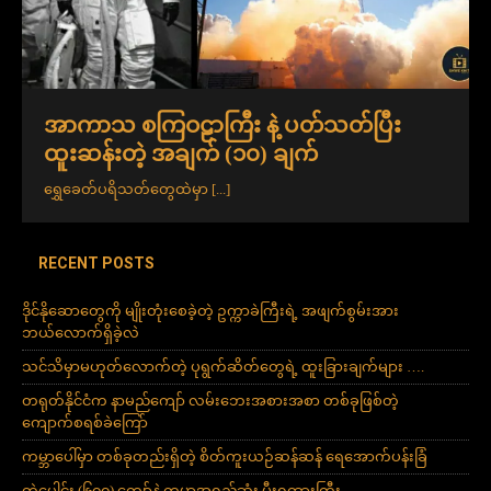
အာကာသ စကြဝဠာကြီး နဲ့ ပတ်သတ်ပြီး
ထူးဆန်းတဲ့ အချက် (၁၀) ချက်
ရွှေခေတ်ပရိသတ်တွေထဲမှာ
[...]
RECENT POSTS
ဒိုင်နိုဆောတွေကို မျိုးတုံးစေခဲ့တဲ့ ဥက္ကာခဲကြီးရဲ့ အဖျက်စွမ်းအား
ဘယ်လောက်ရှိခဲ့လဲ
သင်သိမှာမဟုတ်လောက်တဲ့ ပုရွက်ဆိတ်တွေရဲ့ ထူးခြားချက်များ ….
တရုတ်နိုင်ငံက နာမည်ကျော် လမ်းဘေးအစားအစာ တစ်ခုဖြစ်တဲ့
ကျောက်စရစ်ခဲကြော်
ကမ္ဘာပေါ်မှာ တစ်ခုတည်းရှိတဲ့ စိတ်ကူးယဉ်ဆန်ဆန် ရေအောက်ပန်းခြံ
တွဲပေါင်း (၆၀၀) ကျော်နဲ့ ကမ္ဘာ့အရှည်ဆုံး မီးရထားကြီး