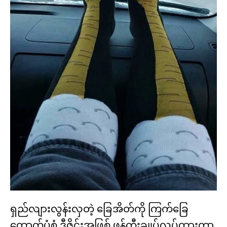
ရှည်လျားလွန်းလှတဲ့ ခြေအိတ်ကို ကြက်ခြေ
ထောက်ပုံစံ ဒီဇိုင်းအဖြစ် ဖန်တီးချုပ်လုပ်ထားတာ