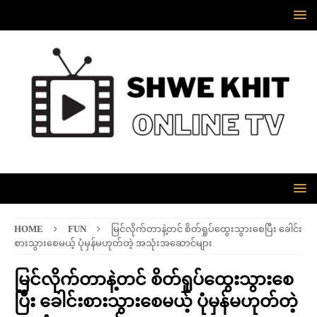
HOME
FUN
မြင်လိုက်တာနဲ့တင် စိတ်ရှုပ်ထွေးသွားစေပြီး ခေါင်း
စားသွားစေမယ့် ပုံမှန်မဟုတ်တဲ့ အသုံးအဆောင်များ
မြင်လိုက်တာနဲ့တင် စိတ်ရှုပ်ထွေးသွားစေ
ပြီး ခေါင်းစားသွားစေမယ့် ပုံမှန်မဟုတ်တဲ့