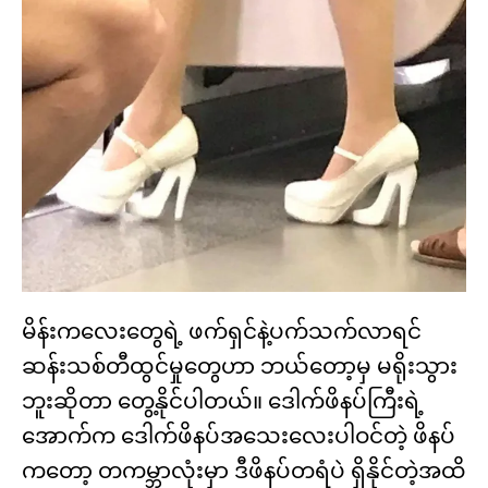
မိန်းကလေးတွေရဲ့ ဖက်ရှင်နဲ့ပက်သက်လာရင်
ဆန်းသစ်တီထွင်မှုတွေဟာ ဘယ်တော့မှ မရိုးသွား
ဘူးဆိုတာ တွေ့နိုင်ပါတယ်။​ ဒေါက်ဖိနပ်ကြီးရဲ့
အောက်က ဒေါက်ဖိနပ်အသေးလေးပါဝင်တဲ့ ဖိနပ်
ကတော့ တကမ္ဘာလုံးမှာ ဒီဖိနပ်တရံပဲ ရှိနိုင်တဲ့အထိ