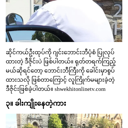
ဆိုင်ကယ်ဦးထုပ်ကို ဂျင်းဘောင်းဘီပုံစံ ပြုလုပ်
ထားတဲ့ ဒီဇိုင်းပဲ ဖြစ်ပါတယ်။ ရုတ်တရက်ကြည့်
မယ်ဆိုရင်တော့ ဘောင်းဘီကြီးကို ခေါင်းမှာစွပ်
ထားသလို ဖြစ်တာကြောင့် လူကြိုက်မများခဲ့တဲ့
ဒီဇိုင်းဖြစ်ခဲ့ပါတယ်။ shwekhitonlinetv.com
၃။ ခါးကျိုးနေတဲ့ကား