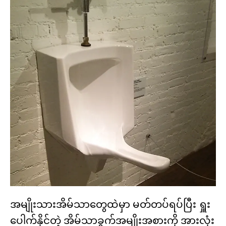
အမျိုးသားအိမ်သာတွေထဲမှာ မတ်တပ်ရပ်ပြီး ရှူး
ပေါက်နိုင်တဲ့ အိမ်သာခွက်အမျိုးအစားကို အားလုံး