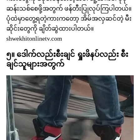
ဆန်းသစ်စေဖို့အတွက် ဖန်တီးပြုလုပ်ကြပါတယ်။
ပုံထဲမှာတွေ့ရတဲ့ကားကတော့ အိမ်အလှဆင်တဲ့ မီး
ဆိုင်းတွေကို ချိတ်ဆွဲထားပါတယ်။
shwekhitonlinetv.com
၅။ ဒေါက်လည်းစီးချင် ရှုးဖိနပ်လည်း စီး
ချင်သူများအတွက်