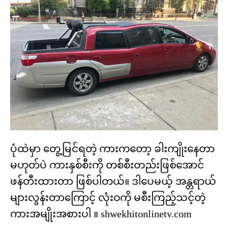
ပုံထဲမှာ တွေ့မြင်ရတဲ့ ကားကတော့ ခါးကျိုးနေတာ
မဟုတ်ပဲ ကားနှစ်စီးကို တစ်စီးတည်းဖြစ်အောင်
ဖန်တီးထားတာ ဖြစ်ပါတယ်။ ဒါပေမယ့် အန္တရာယ်
များလွန်းတာကြောင့် လုံးဝကို မစီးကြည့်သင့်တဲ့
ကားအမျိုးအစားပါ ။ shwekhitonlinetv.com