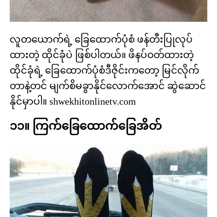
လူတယောက်ရဲ့ ခြေထောက်ပုံစံ ဖန်တီးပြုလုပ်
ထားတဲ့ ထိုင်ခုံပဲ ဖြစ်ပါတယ်။​ ဖိနပ်ဝတ်ထားတဲ့
ထိုင်ခုံရဲ့ ခြေထောက်ပုံစံဒီဇိုင်းကတော့ မြင်လိုက်
တာနဲ့တင် မျက်စိမခွာနိုင်လောက်အောင် ဆွဲဆောင်
နိုင်မှာပါ။ shwekhitonlinetv.com
၁၁။ ကြက်ခြေထောက်ခြေအိတ်