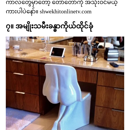
ကာလတွေမှာတော့ တော်တော်ကို အသုံးဝင်မယ့်
ကားပါပဲနော်။ shwekhitonlinetv.com
၇။ အမျိုးသမီးခန္ဓာကိုယ်ထိုင်ခုံ