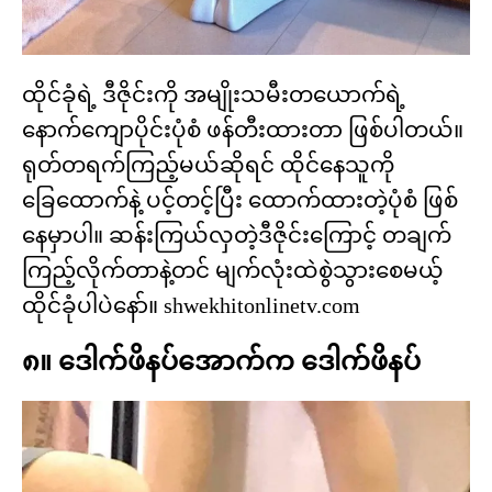
ထိုင်ခုံရဲ့ ဒီဇိုင်းကို အမျိုးသမီးတယောက်ရဲ့
နောက်ကျောပိုင်းပုံစံ ဖန်တီးထားတာ ဖြစ်ပါတယ်။
ရုတ်တရက်ကြည့်မယ်ဆိုရင် ထိုင်နေသူကို
ခြေထောက်နဲ့ ပင့်တင့်ပြီး ထောက်ထားတဲ့ပုံစံ ဖြစ်
နေမှာပါ။ ဆန်းကြယ်လှတဲ့ဒီဇိုင်းကြောင့် တချက်
ကြည့်လိုက်တာနဲ့တင် မျက်လုံးထဲစွဲသွားစေမယ့်
ထိုင်ခုံပါပဲနော်။ shwekhitonlinetv.com
၈။ ဒေါက်ဖိနပ်အောက်က ဒေါက်ဖိနပ်