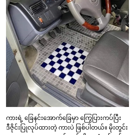
ကားရဲ့ ခြေနင်းအောက်ခြေမှာ ကြွေပြားကပ်ပြီး
ဒီဇိုင်းပြုလုပ်ထားတဲ့ ကားပဲ ဖြစ်ပါတယ်။ မိုးတွင်း