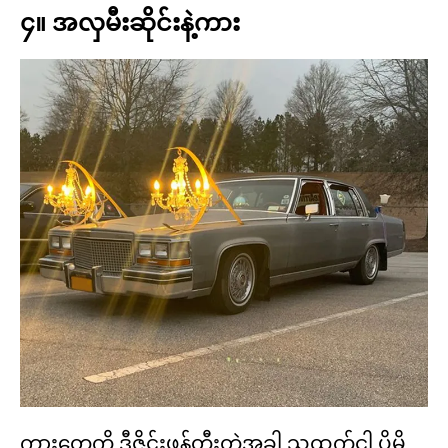
၄။ အလှမီးဆိုင်းနဲ့ကား
ကားတွေကို ဒီဇိုင်းဖန်တီးတဲ့အခါ သူ့ထက်ငါ ပိုမို