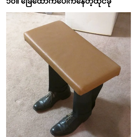
၁၀။ ခြေထောက်ပေါက်နေတဲ့ထိုင်ခုံ