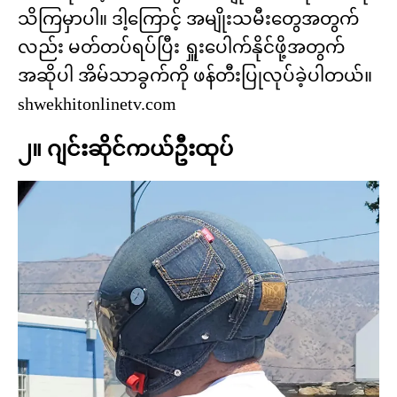
သိကြမှာပါ။ ဒါ့ကြောင့် အမျိုးသမီးတွေအတွက်
လည်း မတ်တပ်ရပ်ပြီး ရှူးပေါက်နိုင်ဖို့အတွက်
အဆိုပါ အိမ်သာခွက်ကို ဖန်တီးပြုလုပ်ခဲ့ပါတယ်။
shwekhitonlinetv.com
၂။ ဂျင်းဆိုင်ကယ်ဦးထုပ်