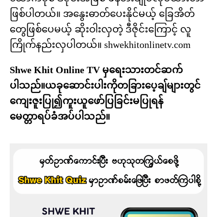
ဖြစ်ပါတယ်။ အနွေးဓာတ်ပေးနိုင်မယ့် ခြေအိတ်
တွေဖြစ်ပေမယ့် ဆိုးဝါးလှတဲ့ ဒီဇိုင်းကြောင့် လူ
ကြိုက်နည်းလှပါတယ်။ shwekhitonlinetv.com
Shwe Khit Online TV မှရေးသားတင်ဆက်
ပါသည်။ယခုဆောင်းပါးကိုတခြားပေ့ချ်များတွင်
ကျေးဇူးပြု၍ကူးယူဖော်ပြခြင်းမပြုရန်
မေတ္တာရပ်ခံအပ်ပါသည်။