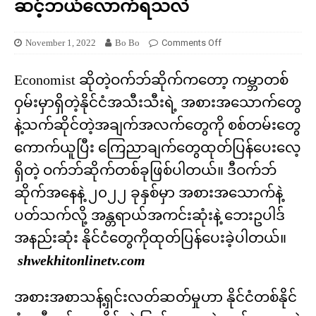
ဆင့်ဘယ်လောက်ရသလဲ
November 1, 2022
Bo Bo
Comments Off
Economist ဆိုတဲ့ဝက်ဘ်ဆိုက်ကတော့ ကမ္ဘာတစ်
ဝှမ်းမှာရှိတဲ့နိုင်ငံအသီးသီးရဲ့ အစားအသောက်တွေ
နဲ့သက်ဆိုင်တဲ့အချက်အလက်တွေကို စစ်တမ်းတွေ
ကောက်ယူပြီး ကြေညာချက်တွေထုတ်ပြန်ပေးလေ့
ရှိတဲ့ ဝက်ဘ်ဆိုက်တစ်ခုဖြစ်ပါတယ်။ ဒီဝက်ဘ်
ဆိုက်အနေနဲ့ ၂၀၂၂ ခုနှစ်မှာ အစားအသောက်နဲ့
ပတ်သက်လို့ အန္တရာယ်အကင်းဆုံးနဲ့ ဘေးဥပါဒ်
အနည်းဆုံး နိုင်ငံတွေကိုထုတ်ပြန်ပေးခဲ့ပါတယ်။
shwekhitonlinetv.com
အစားအစာသန့်ရှင်းလတ်ဆတ်မှုဟာ နိုင်ငံတစ်နိုင်