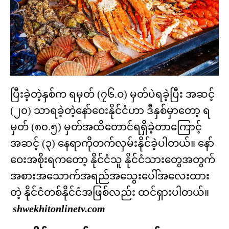
ပြီးခဲ့တဲ့နှစ်က ရမှတ် (၇၆.ဝ) မှတ်ပဲရခဲ့ပြီး အဆင့်
(၂၀) သာရခဲ့တဲ့နော်ဝေးနိုင်ငံဟာ ဒီနှစ်မှာတော့ ရ
မှတ် (၈၀.၅) မှတ်အထိတောင်ရရှိခဲ့တာကြောင့်
အဆင့် (၃) နေရာကိုတက်လှမ်းနိုင်ခဲ့ပါတယ်။ နော်
ဝေးအစိုးရကတော့ နိုင်ငံသူ နိုင်ငံသားတွေအတွက်
အစားအသောက်အရည်အသွေးပေါ်အလေးထား
တဲ့ နိုင်ငံတစ်နိုင်ငံအဖြစ်လည်း ထင်ရှားပါတယ်။
shwekhitonlinetv.com