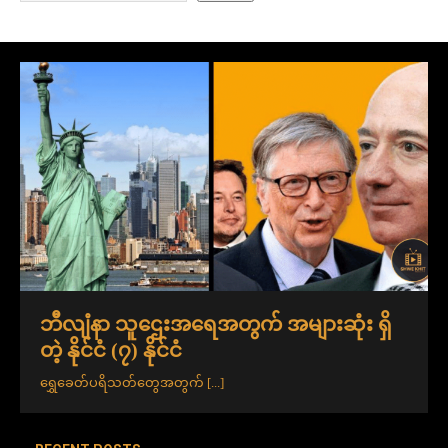
ဘီလျံနာ သူဌေးအရေအတွက် အများဆုံး ရှိ
တဲ့ နိုင်ငံ (၇) နိုင်ငံ
ရွှေခေတ်ပရိသတ်တွေအတွက်
[...]