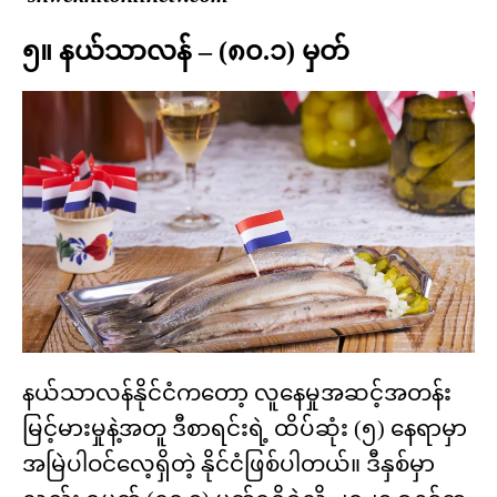
၅။ နယ်သာလန် – (၈၀.၁) မှတ်
နယ်သာလန်နိုင်ငံကတော့ လူနေမှုအဆင့်အတန်း
မြင့်မားမှုနဲ့အတူ ဒီစာရင်းရဲ့ ထိပ်ဆုံး (၅) နေရာမှာ
အမြဲပါဝင်လေ့ရှိတဲ့ နိုင်ငံဖြစ်ပါတယ်။ ဒီနှစ်မှာ