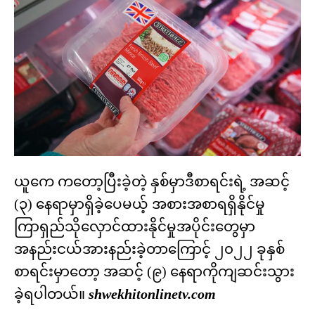
ယူကေ ကတော့ပြီးခဲ့တဲ့ နှစ်မှာဒီစာရင်းရဲ့ အဆင့်
(၃) နေရာမှာရှိခဲ့ပေမယ့် အစားအစာရရှိနိုင်မှု
ကြာရှည်သိုလှောင်ထားနိုင်မှုအပိုင်းတွေမှာ
အနည်းငယ်အားနည်းခဲ့တာကြောင့် ၂၀၂၂ ခုနှစ်
စာရင်းမှာတော့ အဆင့် (၉) နေရာကိုကျဆင်းသွား
ခဲ့ရပါတယ်။
shwekhitonlinetv.com