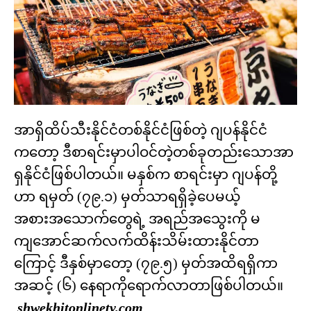
အာရှိထိပ်သီးနိုင်ငံတစ်နိုင်ငံဖြစ်တဲ့ ဂျပန်နိုင်ငံ
ကတော့ ဒီစာရင်းမှာပါဝင်တဲ့တစ်ခုတည်းသောအာ
ရှနိုင်ငံဖြစ်ပါတယ်။ မနှစ်က စာရင်းမှာ ဂျပန်တို့
ဟာ ရမှတ် (၇၉.၁) မှတ်သာရရှိခဲ့ပေမယ့်
အစားအသောက်တွေရဲ့ အရည်အသွေးကို မ
ကျအောင်ဆက်လက်ထိန်းသိမ်းထားနိုင်တာ
ကြောင့် ဒီနှစ်မှာတော့ (၇၉.၅) မှတ်အထိရရှိကာ
အဆင့် (၆) နေရာကိုရောက်လာတာဖြစ်ပါတယ်။
shwekhitonlinetv.com