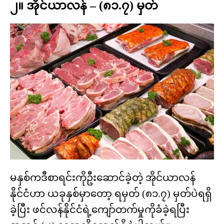
၂။ အိုင်ယာလန် – (၈၁.၇) မှတ်
မနှစ်ကဒီစာရင်းကိုဦးဆောင်ခဲ့တဲ့ အိုင်ယာလန်
နိုင်ငံဟာ ယခုနှစ်မှာတော့ ရမှတ် (၈၁.၇) မှတ်ပဲရရှိ
ခဲ့ပြီး ဖင်လန်နိုင်ငံရဲ့ကျော်တက်မှုကိုခံခဲ့ရပြီး