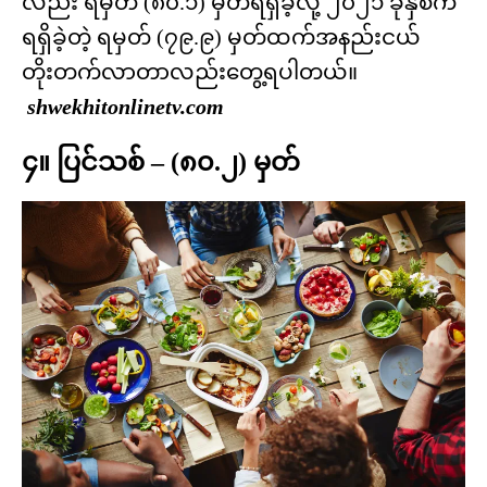
လည်း ရမှတ် (၈၀.၁) မှတ်ရရှိခဲ့လို့ ၂၀၂၁ ခုနှစ်က
ရရှိခဲ့တဲ့ ရမှတ် (၇၉.၉) မှတ်ထက်အနည်းငယ်
တိုးတက်လာတာလည်းတွေ့ရပါတယ်။
shwekhitonlinetv.com
၄။ ပြင်သစ် – (၈၀.၂) မှတ်