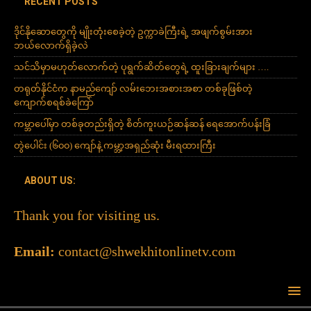
RECENT POSTS
ဒိုင်နိုဆောတွေကို မျိုးတုံးစေခဲ့တဲ့ ဥက္ကာခဲကြီးရဲ့ အဖျက်စွမ်းအား
ဘယ်လောက်ရှိခဲ့လဲ
သင်သိမှာမဟုတ်လောက်တဲ့ ပုရွက်ဆိတ်တွေရဲ့ ထူးခြားချက်များ ….
တရုတ်နိုင်ငံက နာမည်ကျော် လမ်းဘေးအစားအစာ တစ်ခုဖြစ်တဲ့
ကျောက်စရစ်ခဲကြော်
ကမ္ဘာပေါ်မှာ တစ်ခုတည်းရှိတဲ့ စိတ်ကူးယဉ်ဆန်ဆန် ရေအောက်ပန်းခြံ
တွဲပေါင်း (၆၀၀) ကျော်နဲ့ ကမ္ဘာ့အရှည်ဆုံး မီးရထားကြီး
ABOUT US:
Thank you for visiting us.
Email:
contact@shwekhitonlinetv.com