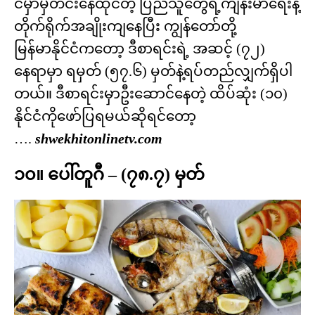
ငံမှာမှီတင်းနေထိုင်တဲ့ ပြည်သူတွေရဲ့ကျန်းမာရေးနဲ့
တိုက်ရိုက်အချိုးကျနေပြီး ကျွန်တော်တို့
မြန်မာနိုင်ငံကတော့ ဒီစာရင်းရဲ့ အဆင့် (၇၂)
နေရာမှာ ရမှတ် (၅၇.၆) မှတ်နဲ့ရပ်တည်လျှက်ရှိပါ
တယ်။ ဒီစာရင်းမှာဦးဆောင်နေတဲ့ ထိပ်ဆုံး (၁၀)
နိုင်ငံကိုဖော်ပြရမယ်ဆိုရင်တော့
….
shwekhitonlinetv.com
၁၀။ ပေါ်တူဂီ – (၇၈.၇) မှတ်