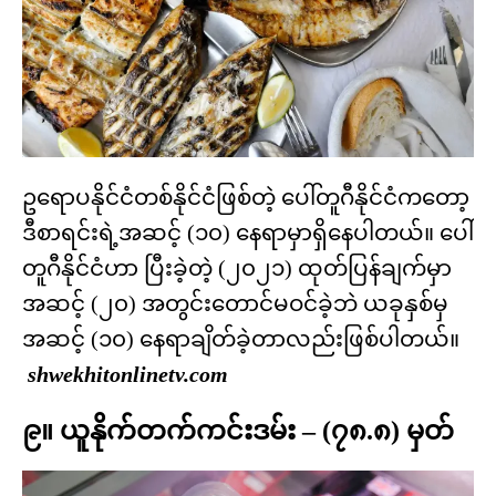
ဥရောပနိုင်ငံတစ်နိုင်ငံဖြစ်တဲ့ ပေါ်တူဂီနိုင်ငံကတော့
ဒီစာရင်းရဲ့အဆင့် (၁၀) နေရာမှာရှိနေပါတယ်။ ပေါ်
တူဂီနိုင်ငံဟာ ပြီးခဲ့တဲ့ (၂၀၂၁) ထုတ်ပြန်ချက်မှာ
အဆင့် (၂၀) အတွင်းတောင်မဝင်ခဲ့ဘဲ ယခုနှစ်မှ
အဆင့် (၁၀) နေရာချိတ်ခဲ့တာလည်းဖြစ်ပါတယ်။
shwekhitonlinetv.com
၉။ ယူနိုက်တက်ကင်းဒမ်း – (၇၈.၈) မှတ်