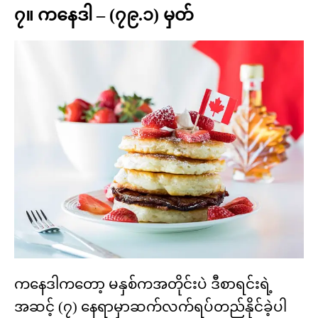
၇။ ကနေဒါ – (၇၉.၁) မှတ်
ကနေဒါကတော့ မနှစ်ကအတိုင်းပဲ ဒီစာရင်းရဲ့
အဆင့် (၇) နေရာမှာဆက်လက်ရပ်တည်နိုင်ခဲ့ပါ