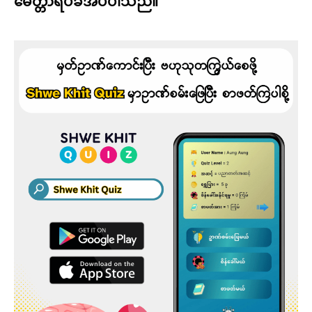
မေတ္တာရပ်ခံအပ်ပါသည်။