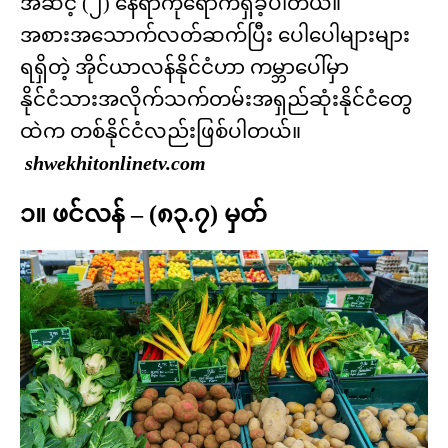
အဆင့် (၂) နေရာကိုရောက်ရှိခဲ့ပါတယ်။
အစားအသောက်လတ်ဆက်ပြီး ပေါပေါများများ
ရရှိတဲ့ အိုင်ယာလန်နိုင်ငံဟာ ကမ္ဘာပေါ်မှာ
နိုင်ငံသားအလိုက်သက်တမ်းအရှည်ဆုံးနိုင်ငံတွေ
ထဲက တစ်နိုင်ငံလည်းဖြစ်ပါတယ်။
shwekhitonlinetv.com
၁။ ဖင်လန် – (၈၃.၇) မှတ်