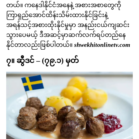
တယ်။ ကနေဒါနိုင်ငံအနေနဲ့ အစားအစာတွေကို
ကြာရှည်အောင်ထိန်းသိမ်းထားနိုင်ခြင်းနဲ့
အရန်သင့်အစားထိုးနိုင်မှုမှာ အနည်းငယ်ကျဆင်း
သွားပေမယ့် ဒီအဆင့်မှာဆက်လက်ရပ်တည်နေ
နိုင်တာလည်းဖြစ်ပါတယ်။
shwekhitonlinetv.com
၇။ ဆွီဒင် – (၇၉.၁) မှတ်