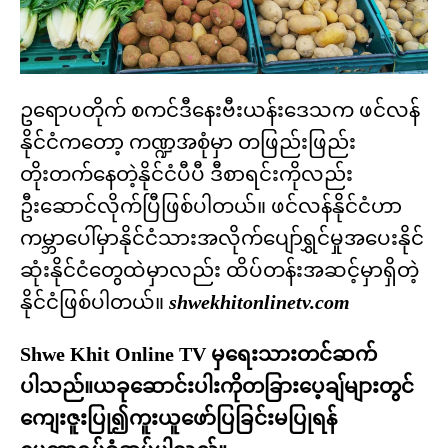
ဥရောပတိုက် စကင်ဒီနေးဗီးယန်းဒေသက ဖင်လန်
နိုင်ငံကတော့ ကဏ္ဍအစုံမှာ တဖြည်းဖြည်း
တိုးတက်နေတဲ့နိုင်ငံပီပီ ဒီစာရင်းကိုလည်း
ဦးဆောင်လိုက်ပြီဖြစ်ပါတယ်။ ဖင်လန်နိုင်ငံဟာ
ကမ္ဘာပေါ်မှာနိုင်ငံသားအလိုက်ပျော်ရွှင်မှုအပေးနိုင်
ဆုံးနိုင်ငံတွေထဲမှာလည်း ထိပ်တန်းအဆင့်မှာရှိတဲ့
နိုင်ငံဖြစ်ပါတယ်။
shwekhitonlinetv.com
Shwe Khit Online TV မှရေးသားတင်ဆက်
ပါသည်။ယခုဆောင်းပါးကိုတခြားပေ့ချ်များတွင်
ကျေးဇူးပြု၍ကူးယူဖော်ပြခြင်းမပြုရန်