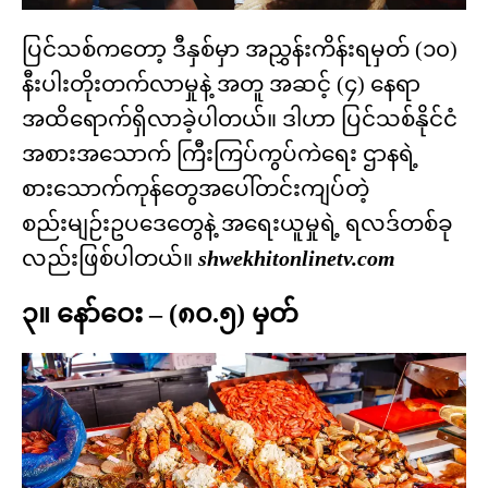
ပြင်သစ်ကတော့ ဒီနှစ်မှာ အညွှန်းကိန်းရမှတ် (၁၀)
နီးပါးတိုးတက်လာမှုနဲ့ အတူ အဆင့် (၄) နေရာ
အထိရောက်ရှိလာခဲ့ပါတယ်။ ဒါဟာ ပြင်သစ်နိုင်ငံ
အစားအသောက် ကြီးကြပ်ကွပ်ကဲရေး ဌာနရဲ့
စားသောက်ကုန်တွေအပေါ်တင်းကျပ်တဲ့
စည်းမျဉ်းဥပဒေတွေနဲ့ အရေးယူမှုရဲ့ ရလဒ်တစ်ခု
လည်းဖြစ်ပါတယ်။
shwekhitonlinetv.com
၃။ နော်ဝေး – (၈၀.၅) မှတ်