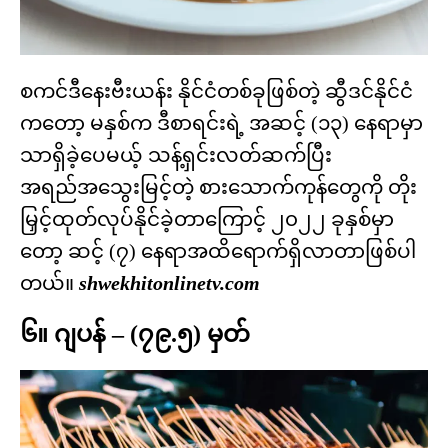
စကင်ဒီနေးဗီးယန်း နိုင်ငံတစ်ခုဖြစ်တဲ့ ဆွီဒင်နိုင်ငံ
ကတော့ မနှစ်က ဒီစာရင်းရဲ့ အဆင့် (၁၃) နေရာမှာ
သာရှိခဲ့ပေမယ့် သန့်ရှင်းလတ်ဆက်ပြီး
အရည်အသွေးမြင့်တဲ့ စားသောက်ကုန်တွေကို တိုး
မြှင့်ထုတ်လုပ်နိုင်ခဲ့တာကြောင့် ၂၀၂၂ ခုနှစ်မှာ
တော့ ဆင့် (၇) နေရာအထိရောက်ရှိလာတာဖြစ်ပါ
တယ်။
shwekhitonlinetv.com
၆။ ဂျပန် – (၇၉.၅) မှတ်