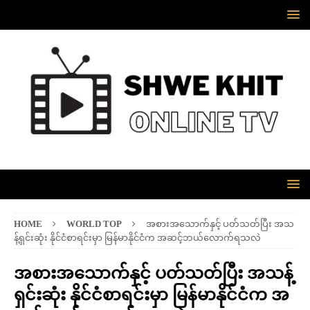
HOME
WORLD TOP
အစားအသောက်နှင့် ပတ်သတ်ပြီး အသ
န့်ရှင်းဆုံး နိုင်ငံစာရင်းမှာ မြန်မာနိုင်ငံက အဆင့်ဘယ်လောက်ရသလဲ
အစားအသောက်နှင့် ပတ်သတ်ပြီး အသန့်
ရှင်းဆုံး နိုင်ငံစာရင်းမှာ မြန်မာနိုင်ငံက အ