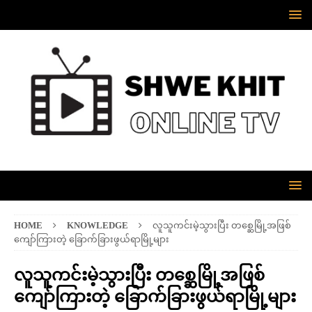
HOME
KNOWLEDGE
လူသူကင်းမဲ့သွားပြီး တစ္ဆေမြို့အဖြစ်
ကျော်ကြားတဲ့ ခြောက်ခြားဖွယ်ရာမြို့များ
လူသူကင်းမဲ့သွားပြီး တစ္ဆေမြို့အဖြစ်
ကျော်ကြားတဲ့ ခြောက်ခြားဖွယ်ရာမြို့များ