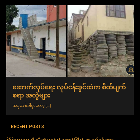
ဆောက်လုပ်ရေး လုပ်ငန်းခွင်ထဲက စိတ်ပျက်
စရာ အလွဲများ
အခုတစ်ခါမှာတော့
[...]
RECENT POSTS