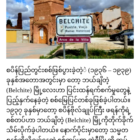
စပိန်ပြည်တွင်းစစ်ဖြစ်ပွားခဲ့တဲ့ဲ (၁၉၃၆ – ၁၉၃၉)
ခုနှစ်အတောအတွင်းမှာ တော့ ဘယ်ချိတဲ့
(Belchite) မြို့လေးဟာ ပြင်းထန်ရက်စက်မှုတွေနဲ့
ပြည့်နှက်နေခဲ့တဲ့ စစ်မြေပြင်တစ်ခုဖြစ်ခဲ့ပါတယ်။
၁၉၃၇ ခုနှစ်မှာတော့ စပိန်ဗိုလ်ချုပ်ကြီး ဖရန်ကိုရဲ့
စစ်တပ်ဟာ ဘယ်ချိတဲ့ (Belchite) မြို့ကိုတိုက်ခိုက်
သိမ်းပိုက်ခဲ့ပါတယ်။ နောက်ပိုင်းမှာတော့ သမ္မတ