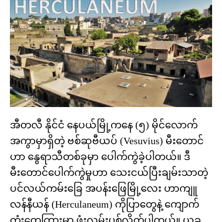
အီတလီ နိုင်ငံ နေပယ်မြို့ကနေ (၅) မိုင်လောက်
အကွာမှာရှိတဲ့ ဗစ်ဆုဗီယပ် (Vesuvius) မီးတောင်
ဟာ နွေရာသီတစ်ခုမှာ ပေါက်ကွဲခဲ့ပါတယ်။ ဒီ
မီးတောင်ပေါက်ကွဲမှုဟာ သေးငယ်ပြီးချမ်းသာတဲ့
ပင်လယ်ကမ်းခြေ အပန်းဖြေမြို့လေး ဟာကျူ
လန်နီယန် (Herculaneum) ကိုပြာတွေနဲ့ ကျောက်
တုံးတွေကြားမှာ ဖုံးလွှမ်းပစ်လိုက်ပါတယ်။ ယခု