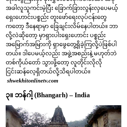
အခါလူသူကင်းမဲ့ပြီး ခြောက်ခြားလွန်းလှပေမယ့်
ရှေးဟောင်းပစ္စည်း တူးဖော်ရေးလုပ်ငန်းတွေ
ကတော့ ဒီနေရာမှာ ခြေချင်းလိမ်နေပါတယ်။ ဘာ
လို့လဲဆိုတော့ မှာရှားပါးရှေးဟောင်း ပစ္စည်း
အမြောက်အမြားကို ရှာဖွေတွေ့ရှိခဲ့ကြလို့ပဲဖြစ်ပါ
တယ်။ ဒါပေမယ့်လည်း အဖွဲ့အစည်းနဲ့ မဟုတ်ဘဲ
တစ်ကိုယ်တော် သွားဖို့တော့ လူတိုင်းလိုလို
ငြင်းဆန်လေ့ရှိတယ်လို့သိရပါတယ်။
shwekhitonlinetv.com
၃။ ဘန်ဂါ့ (Bhangarh) – India