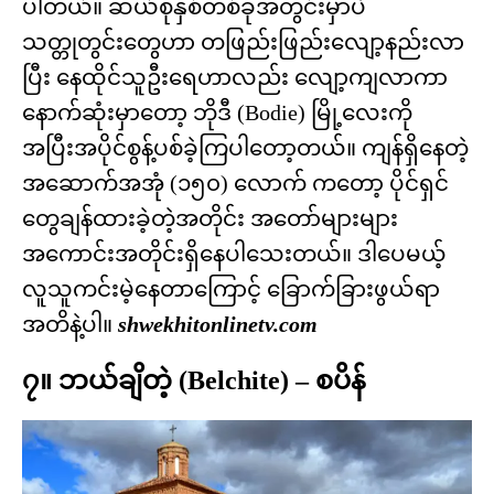
ပါတယ်။ ဆယ်စုနှစ်တစ်ခုအတွင်းမှာပဲ
သတ္တုတွင်းတွေဟာ တဖြည်းဖြည်းလျော့နည်းလာ
ပြီး နေထိုင်သူဦးရေဟာလည်း လျော့ကျလာကာ
နောက်ဆုံးမှာတော့ ဘိုဒီ (Bodie) မြို့လေးကို
အပြီးအပိုင်စွန့်ပစ်ခဲ့ကြပါတော့တယ်။ ကျန်ရှိနေတဲ့
အဆောက်အအုံ (၁၅၀) လောက် ကတော့ ပိုင်ရှင်
တွေချန်ထားခဲ့တဲ့အတိုင်း အတော်များများ
အကောင်းအတိုင်းရှိနေပါသေးတယ်။ ဒါပေမယ့်
လူသူကင်းမဲ့နေတာကြောင့် ခြောက်ခြားဖွယ်ရာ
အတိနဲ့ပါ။
shwekhitonlinetv.com
၇။ ဘယ်ချိတဲ့ (Belchite) – စပိန်