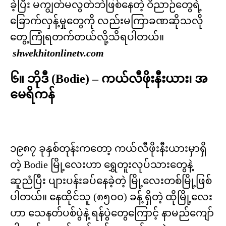
ခဲ့ပြီး မကျွတ်မလွတ်ဘဲဖြစ်နေတဲ့ ဝိညာဉ်တွေရဲ့
ခြောက်လှန့်မှုတွေကို လည်းမကြာခဏဆိုသလို
တွေ့ကြုံရတက်တယ်လို့သိရပါတယ်။
shwekhitonlinetv.com
၆။ ဘိုဒီ (Bodie) – ကယ်လီဖိုးနီးယား၊ အ
မေရိကန်
၁၉၈၇ ခုနှစ်တုန်းကတော့ ကယ်လီဖိုးနီးယားမှာရှိ
တဲ့ Bodie မြို့လေးဟာ ရွှေတူးလုပ်သားတွေနဲ့
ဆူညံပြီး ပျားပန်းခပ်နေခဲ့တဲ့ မြို့လေးတစ်မြို့ဖြစ်
ပါတယ်။ နေထိုင်သူ (၈၅၀၀) ခန့် ရှိတဲ့ ထိုမြို့လေး
ဟာ သေနတ်ပစ်ပွဲနဲ့ ရန်ပွဲတွေကြောင့် နာမည်ကျော်