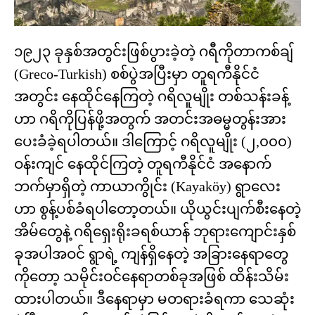
၁၉၂၃ ခုနှစ်အတွင်းဖြစ်ပွားခဲ့တဲ့ ဂရီကိုတာကစ်ချ်
(Greco-Turkish) စစ်ပွဲအပြီးမှာ တူရကီနိုင်ငံ
အတွင်း နေထိုင်နေကြတဲ့ ဂရိလူမျိုး တစ်သန်းခန့်
ဟာ ဂရိကိုပြန်ဖို့အတွက် အတင်းအဓမ္မတွန်းအား
ပေးခံခဲ့ရပါတယ်။ ဒါကြောင့် ဂရိလူမျိုး (၂,၀၀၀)
ဝန်းကျင် နေထိုင်ကြတဲ့ တူရကီနိုင်ငံ အနောက်
ဘက်မှာရှိတဲ့ ကာယာကွိုင်း (Kayaköy) ရွာလေး
ဟာ စွန့်ပစ်ခံရပါတော့တယ်။ ယိုယွင်းပျက်စီးနေတဲ့
အိမ်တွေနဲ့ ဂရိရှေးရိုးခရစ်ယာန် ဘုရားကျောင်းနှစ်
ခုအပါအဝင် ရွာရဲ့ ကျန်ရှိနေတဲ့ အခြားနေရာတွေ
ကိုတော့ သမိုင်းဝင်နေရာတစ်ခုအဖြစ် ထိန်းသိမ်း
ထားပါတယ်။ ဒီနေရာမှာ မတရားခံရကာ သေဆုံး