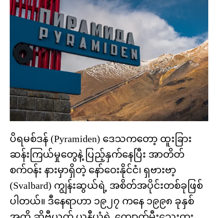
ပိရမစ်ဒန် (Pyramiden) ဒေသကတော့ ထူးခြား
ဆန်းကြယ်မှုတွေနဲ့ ပြည့်နှက်နေပြီး အာတိတ်
စက်ဝန်း နားမှာရှိတဲ့ နော်ဝေးနိုင်ငံ၊ ရှဗားဗာ့
(Svalbard) ကျွန်းဆွယ်ရဲ့ အစိတ်အပိုင်းတစ်ခုဖြစ်
ပါတယ်။ ဒီနေရာဟာ ၁၉၂၇ ကနေ ၁၉၉၈ ခုနှစ်
အထိ ဆိုဗီယက် ယူနီယံရဲ့ ကျောက်မီးသွေးတူး