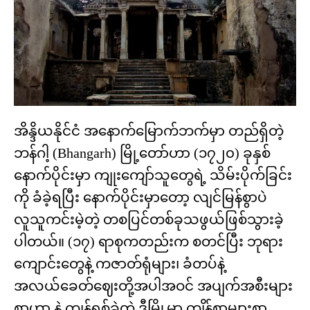
အိန္ဒိယနိုင်ငံ အနောက်မြောက်ဘက်မှာ တည်ရှိတဲ့
ဘန်ဂါ့ (Bhangarh) မြို့တော်ဟာ (၁၇၂၀) ခုနှစ်
နောက်ပိုင်းမှာ ကျုးကျော်သူတွေရဲ့ သိမ်းပိုက်ခြင်း
ကို ခံခဲ့ရပြီး နောက်ပိုင်းမှာတော့ လျင်မြန်စွာပဲ
လူသူကင်းမဲ့တဲ့ တစပြင်တစ်ခုသဖွယ်ဖြစ်သွားခဲ့
ပါတယ်။ (၁၇) ရာစုကတည်းက စတင်ပြီး ဘုရား
ကျောင်းတွေနဲ့ ကဇာတ်ရုံများ၊ ခံတပ်နဲ့
အလယ်ခေတ်ဈေးတို့အပါအဝင် အပျက်အစီးများ
စွာဟာ နဲ့ ကျန်ရစ်ခဲ့တဲ့ ဒီမြို့မှာ ကျိန်စာများစွာ