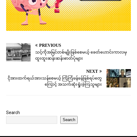
PREVIOUS
သင့်ကိုအမြင်တစ်မျိုးဖြစ်စေမယ့် ခေတ်ဟောင်းကာလမှ
ထူးထူးဆန်းဆန်းဓာတ်ပုံများ
NEXT
ငိုအားထက်ရယ်အားသန်စေမယ့် ကြံကြံဖန်ဖန်ဖြစ်ရပ်တွေ
ကြောင့် အသက်ဆုံးရှုံးခဲ့ကြသူများ
Search
Search