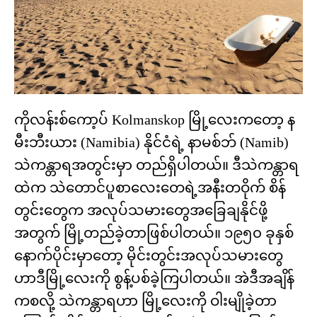
ကိုလန်းစ်ကော့ပ် Kolmanskop မြို့လေးကတော့ န
မီးဘီးယား (Namibia) နိုင်ငံရဲ့ နာမစ်ဘ် (Namib)
သဲကန္တာရအတွင်းမှာ တည်ရှိပါတယ်။ ဒီသဲကန္တာရ
ထဲက သဲတောင်ပူစာလေးတေရဲ့အနီးတဝိုက် စိန်
တွင်းတွေက အလုပ်သမားတွေအခြေချနိုင်ဖို့
အတွက် မြို့တည်ခဲ့တာဖြစ်ပါတယ်။ ၁၉၅၀ ခုနှစ်
နောက်ပိုင်းမှာတော့ မိုင်းတွင်းအလုပ်သမားတွေ
ဟာဒီမြို့လေးကို စွန့်ပစ်ခဲ့ကြပါတယ်။ အဲဒီအချိန်
ကစလို့ သဲကန္တာရဟာ မြို့လေးကို ဝါးမျိုခဲ့တာ