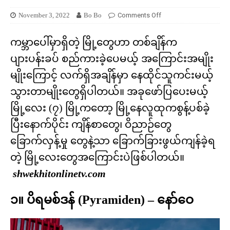
November 3, 2022
Bo Bo
Comments Off
ကမ္ဘာပေါ်မှာရှိတဲ့ မြို့တွေဟာ တစ်ချိန်က
ပျားပန်းခပ် စည်ကားခဲ့ပေမယ့် အကြောင်းအမျိုး
မျိုးကြောင့် လက်ရှိအချိန်မှာ နေထိုင်သူကင်းမယ့်
သွားတာမျိုးတွေရှိပါတယ်။ အခုဖော်ပြပေးမယ့်
မြို့လေး (၇) မြို့ကတော့ မြို့နေလူထုကစွန့်ပစ်ခဲ့
ပြီးနောက်ပိုင်း ကျိန်စာတွေ၊ ဝိညာဉ်တွေ
ခြောက်လှန့်မှု တွေနဲ့သာ ခြောက်ခြားဖွယ်ကျန်ခဲ့ရ
တဲ့ မြို့လေးတွေအကြောင်းပဲဖြစ်ပါတယ်။
shwekhitonlinetv.com
၁။ ပိရမစ်ဒန် (Pyramiden) – နော်ဝေ