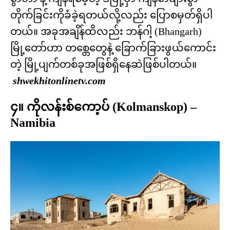
တိုက်ခြင်းကိုခံခဲ့ရတယ်လို့လည်း ပြောစမှတ်ရှိပါ
တယ်။ အခုအချိန်ထိလည်း ဘန်ဂါ့ (Bhangarh)
မြို့တော်ဟာ တစ္တေတွေနဲ့ ခြောက်ခြားဖွယ်ကောင်း
တဲ့ မြို့ပျက်တစ်ခုအဖြစ်ရှိနေဆဲဖြစ်ပါတယ်။
shwekhitonlinetv.com
၄။ ကိုလန်းစ်ကော့ပ် (Kolmanskop) –
Namibia