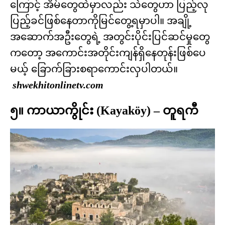
ကြောင့် အိမ်တွေထဲမှာလည်း သဲတွေဟာ ပြည့်လု
ပြည့်ခင်ဖြစ်နေတာကိုမြင်တွေ့ရမှာပါ။ အချို့
အဆောက်အဦးတွေရဲ့ အတွင်းပိုင်းပြင်ဆင်မှုတွေ
ကတော့ အကောင်းအတိုင်းကျန်ရှိနေတုန်းဖြစ်ပေ
မယ့် ခြောက်ခြားစရာကောင်းလှပါတယ်။
shwekhitonlinetv.com
၅။ ကာယာကွိုင်း (Kayaköy) – တူရကီ