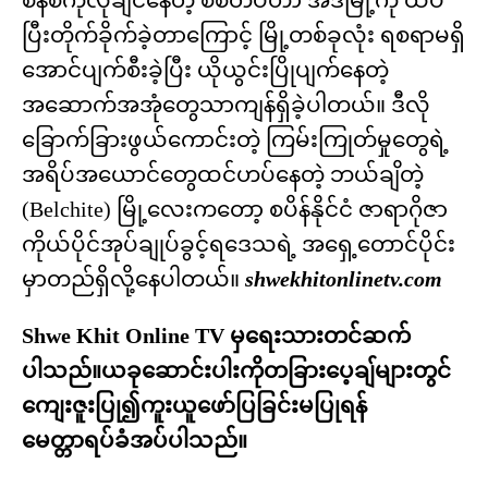
စနစ်ကိုလိုချင်နေတဲ့ စစ်တပ်ဟာ အဲဒီမြို့ကို ထပ်
ပြီးတိုက်ခိုက်ခဲ့တာကြောင့် မြို့တစ်ခုလုံး ရစရာမရှိ
အောင်ပျက်စီးခဲ့ပြီး ယိုယွင်းပြိုပျက်နေတဲ့
အဆောက်အအုံတွေသာကျန်ရှိခဲ့ပါတယ်။ ဒီလို
ခြောက်ခြားဖွယ်ကောင်းတဲ့ ကြမ်းကြုတ်မှုတွေရဲ့
အရိပ်အယောင်တွေထင်ဟပ်နေတဲ့ ဘယ်ချိတဲ့
(Belchite) မြို့လေးကတော့ စပိန်နိုင်ငံ ဇာရာဂိုဇာ
ကိုယ်ပိုင်အုပ်ချုပ်ခွင့်ရဒေသရဲ့ အရှေ့တောင်ပိုင်း
မှာတည်ရှိလို့နေပါတယ်။
shwekhitonlinetv.com
Shwe Khit Online TV မှရေးသားတင်ဆက်
ပါသည်။ယခုဆောင်းပါးကိုတခြားပေ့ချ်များတွင်
ကျေးဇူးပြု၍ကူးယူဖော်ပြခြင်းမပြုရန်
မေတ္တာရပ်ခံအပ်ပါသည်။