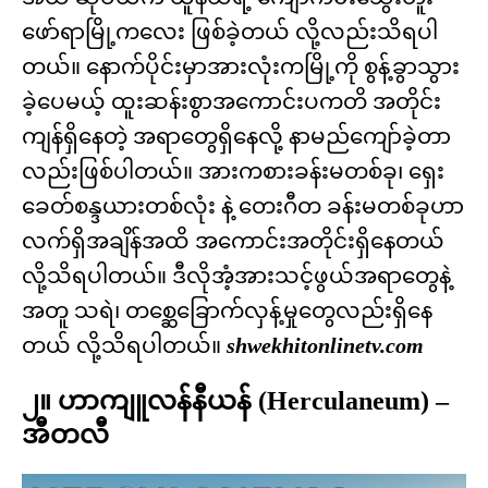
ဖော်ရာမြို့ကလေး ဖြစ်ခဲ့တယ် လို့လည်းသိရပါ
တယ်။ နောက်ပိုင်းမှာအားလုံးကမြို့ကို စွန့်ခွာသွား
ခဲ့ပေမယ့် ထူးဆန်းစွာအကောင်းပကတိ အတိုင်း
ကျန်ရှိနေတဲ့ အရာတွေရှိနေလို့ နာမည်ကျော်ခဲ့တာ
လည်းဖြစ်ပါတယ်။ အားကစားခန်းမတစ်ခု၊ ရှေး
ခေတ်စန္ဒယားတစ်လုံး နဲ့ တေးဂီတ ခန်းမတစ်ခုဟာ
လက်ရှိအချိန်အထိ အကောင်းအတိုင်းရှိနေတယ်
လို့သိရပါတယ်။ ဒီလိုအံ့အားသင့်ဖွယ်အရာတွေနဲ့
အတူ သရဲ၊ တစ္ဆေခြောက်လှန့်မှုတွေလည်းရှိနေ
တယ် လို့သိရပါတယ်။
shwekhitonlinetv.com
၂။ ဟာကျူလန်နီယန် (Herculaneum) –
အီတလီ