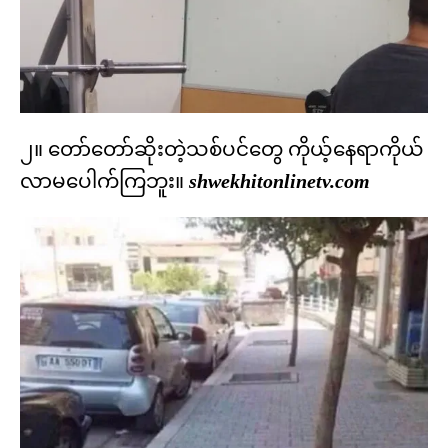
၂။ တော်တော်ဆိုးတဲ့သစ်ပင်တွေ ကိုယ့်နေရာကိုယ်
လာမပေါက်ကြဘူး။
shwekhitonlinetv.com