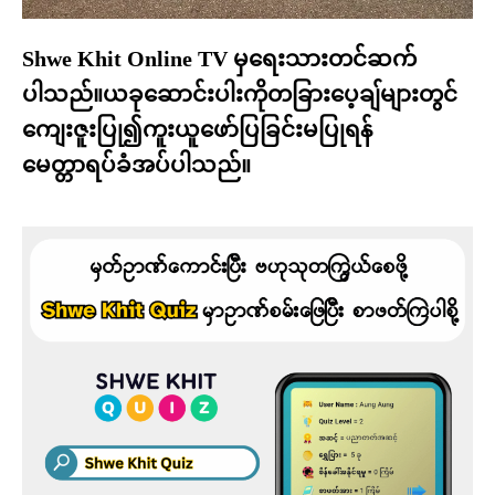
Shwe Khit Online TV မှရေးသားတင်ဆက်
ပါသည်။ယခုဆောင်းပါးကိုတခြားပေ့ချ်များတွင်
ကျေးဇူးပြု၍ကူးယူဖော်ပြခြင်းမပြုရန်
မေတ္တာရပ်ခံအပ်ပါသည်။