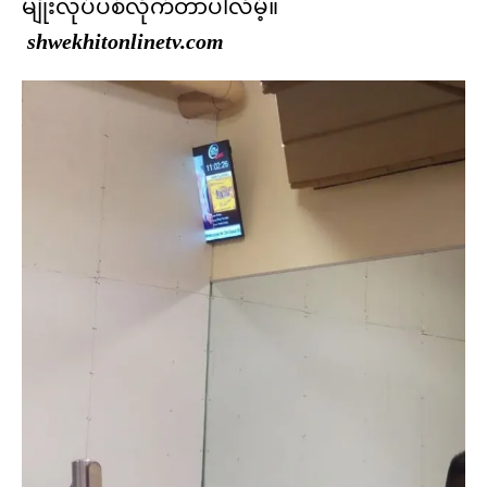
မျိုးလုပ်ပစ်လိုက်တာပါလိမ့်။
shwekhitonlinetv.com