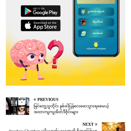
PREVIOUS
မြင်တွေ့သူတိုင်း နှစ်ခါပြန်ငေးမောသွားရစေမယ့်
အထာကျကျအိတ်ဒီဇိုင်းများ
NEXT
Anechoic Chambers (သို့မဟုတ်) လူတွေကို စိတ္တဇဖြစ်စေ