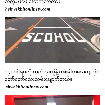
စာလုံး မပေါင်းတက်တာလား
?
shwekhitonlinetv.com
၁၄။ ဝင်ရမလို ထွက်ရမလိုနဲ့ တစ်ခါတလေကျရင်
တော်တော်လေးလမ်းပျောက်တယ်။
shwekhitonlinetv.com