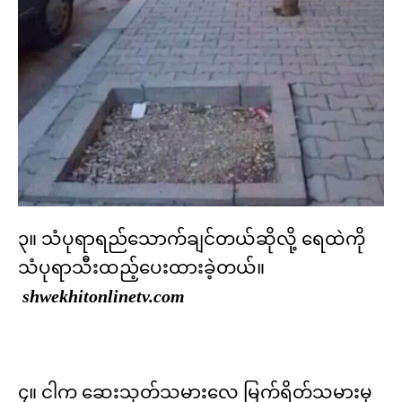
၃။ သံပုရာရည်သောက်ချင်တယ်ဆိုလို့ ရေထဲကို
သံပုရာသီးထည့်ပေးထားခဲ့တယ်။
shwekhitonlinetv.com
၄။ ငါက ဆေးသုတ်သမားလေ မြက်ရိတ်သမားမှ