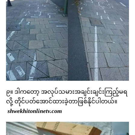
၉။ ဒါကတော့ အလုပ်သမားအချင်းချင်းကြည့်မရ
လို့ တိုင်ပတ်အောင်ထားခဲ့တာဖြစ်နိုင်ပါတယ်။
shwekhitonlinetv.com