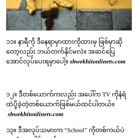
၁၁။ နာရီကို ဒီနေရာမှာထားကိုထားမှ ဖြစ်မှာဆို
တော့လည်း ဘယ်တက်နိုင်မလဲ။ အဆင်ပြေ
အောင်လုပ်ပေးရမှာပေါ့။
shwekhitonlinetv.com
၁၂။ ဒီတစ်ယောက်ကလည်း အပေါ်က TV ကိုနံရံ
ထဲပို့ခဲ့တဲ့တစ်ယောက်ဖြစ်မယ်ထင်ပါတယ်။
shwekhitonlinetv.com
၁၃။ ဒီအလုပ်သမားက “School” ကိုတစ်ကယ်ပဲ