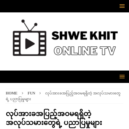
HOME
FUN
လုပ်အားခအပြည့်အဝမရရှိတဲ့ အလုပ်သမားတွေ
ရဲ့ ပညာပြမှုများ
လုပ်အားခအပြည့်အဝမရရှိတဲ့
အလုပ်သမားတွေရဲ့ ပညာပြမှုများ