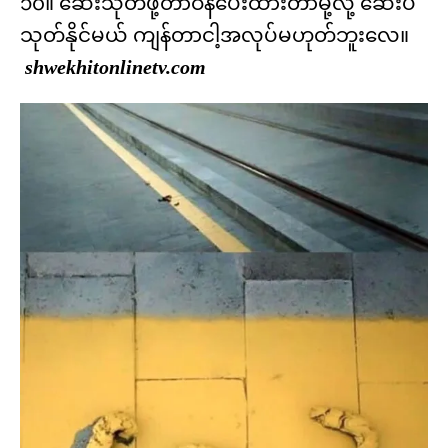
၁၀။ ဆေးသုတ်ဖို့တာဝန်ပေးထားတာမို့လို့ ဆေးပဲ
သုတ်နိုင်မယ် ကျန်တာငါ့အလုပ်မဟုတ်ဘူးလေ။
shwekhitonlinetv.com