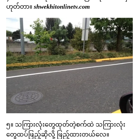
ဟုတ်တာ။
shwekhitonlinetv.com
၅။ သကြားလုံးတွေထုတ်တဲ့စက်ထဲ သကြားလုံး
တွေထပ်ဖြည့်ဆိုလို့ ဖြည့်ထားတယ်လေ။