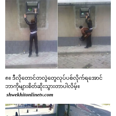
၈။ ဒီလိုတောင်တလွဲတွေလုပ်ပစ်လိုက်ရအောင်
ဘာကိုများစိတ်ဆိုးသွားတာပါလိမ့်။
shwekhitonlinetv.com