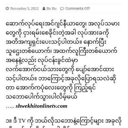
November 3, 2022
Bo Bo
Comments Off
ဆောက်လုပ်ရေးအင်ဂျင်နီယာတွေ၊ အလုပ်သမား
တွေကို ငှားရမ်းစေခိုင်းတဲ့အခါ လုပ်အားခကို
အတိအကျရှင်းပေးသင့်ပါတယ်။ နောက်ပြီး
သူဌေးတစ်ယောက်၊ အထက်လူကြီးတစ်ယောက်
အနေနဲ့လည်း လုပ်ငန်းခွင်ထဲမှာ
လက်အောက်ငယ်သားတွေကို ပျော်အောင်ထား
သင့်ပါတယ်။ ဘာကြောင့်အခုလိုပြောရသလဲဆို
တာ အောက်ကပုံလေးတွေကို ကြည့်ရင်
သဘောပေါက်သွားပါလိမ့်မယ်
…..
shwekhitonlinetv.com
၁။ ဒီ TV ကို ဘယ်လိုသဘောနဲ့ကြောင့်များ အခုလို