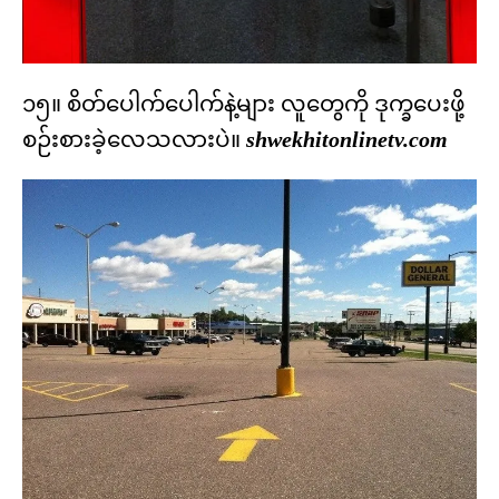
၁၅။ စိတ်ပေါက်ပေါက်နဲ့များ လူတွေကို ဒုက္ခပေးဖို့
စဉ်းစားခဲ့လေသလားပဲ။
shwekhitonlinetv.com