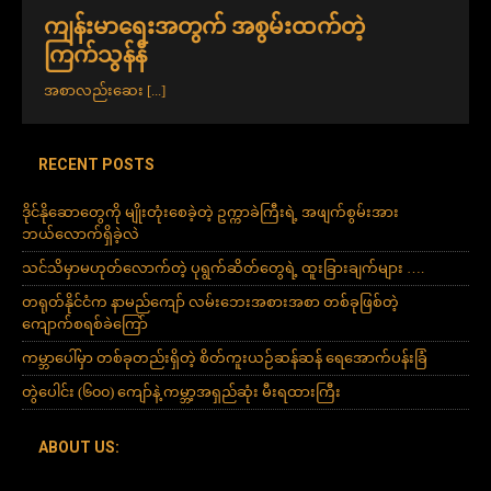
ကျန်းမာရေးအတွက် အစွမ်းထက်တဲ့
ကြက်သွန်နီ
အစာလည်းဆေး
[...]
RECENT POSTS
ဒိုင်နိုဆောတွေကို မျိုးတုံးစေခဲ့တဲ့ ဥက္ကာခဲကြီးရဲ့ အဖျက်စွမ်းအား
ဘယ်လောက်ရှိခဲ့လဲ
သင်သိမှာမဟုတ်လောက်တဲ့ ပုရွက်ဆိတ်တွေရဲ့ ထူးခြားချက်များ ….
တရုတ်နိုင်ငံက နာမည်ကျော် လမ်းဘေးအစားအစာ တစ်ခုဖြစ်တဲ့
ကျောက်စရစ်ခဲကြော်
ကမ္ဘာပေါ်မှာ တစ်ခုတည်းရှိတဲ့ စိတ်ကူးယဉ်ဆန်ဆန် ရေအောက်ပန်းခြံ
တွဲပေါင်း (၆၀၀) ကျော်နဲ့ ကမ္ဘာ့အရှည်ဆုံး မီးရထားကြီး
ABOUT US: