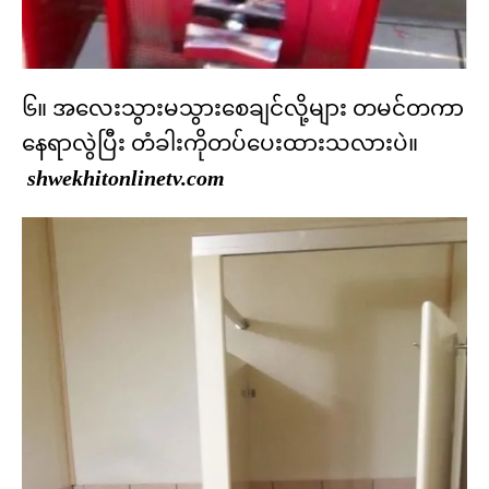
၆။ အလေးသွားမသွားစေချင်လို့များ တမင်တကာ
နေရာလွဲပြီး တံခါးကိုတပ်ပေးထားသလားပဲ။
shwekhitonlinetv.com