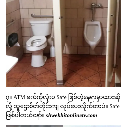
၇။ ATM စက်ကိုလုံးဝ Safe ဖြစ်တဲ့နေရာမှာထားဆို
လို့ သူဌေးစိတ်တိုင်းကျ လုပ်ပေးလိုက်တာပဲ။ Safe
ဖြစ်ပါတယ်နော်။
shwekhitonlinetv.com