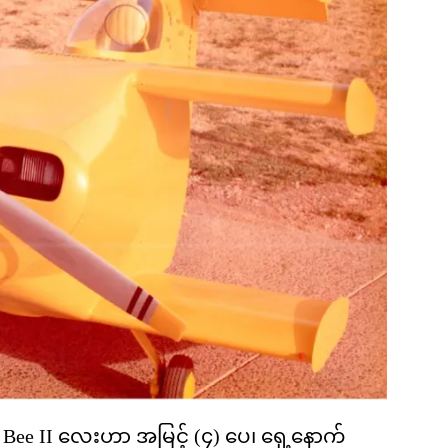
ee II လေးဟာ အမြင့် (၄) ပေ၊ ရှေ့နောက်