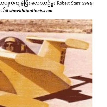
ပျက်ကျခဲ့ပြီး လေယာဉ်မှုး Robert Starr အနေ
တယ်။
shwekhitonlinetv.com