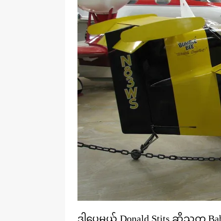
ဒါပေမယ့် Donald Stits ဆိုသူက 