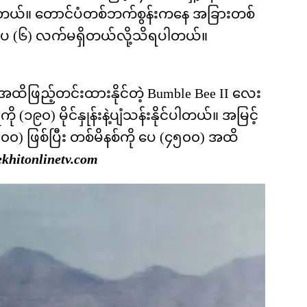
ါတယ်။ တောင်ပံတစ်ဘက်စွန်းကနေ အခြားတစ်
ေ (၆) လက်မရှိတယ်လို့သိရပါတယ်။
အထိဖြည့်တင်းထားနိုင်တဲ့ Bumble Bee II လေး
 (၁၉၀) မိုင်နှုန်းနဲ့ပျံသန်းနိုင်ပါတယ်။ အမြင့်
၀၀) ဖြစ်ပြီး တစ်မိနစ်ကို ပေ (၄၅၀၀) အထိ
khitonlinetv.com