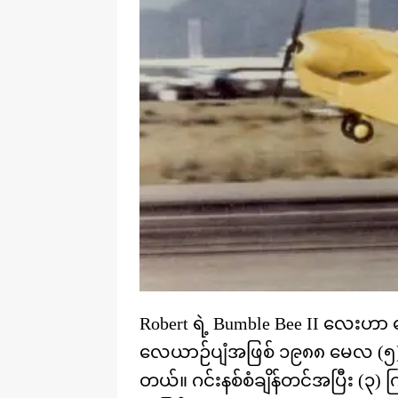
Robert ရဲ့ Bumble Bee II လေးဟာ လ
လေယာဉ်ပျံအဖြစ် ၁၉၈၈ မေလ (၅) ရက်န
တယ်။ ဂင်းနစ်စံချိန်တင်အပြီး (၃) 