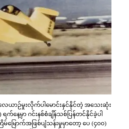
ေယာဉ်မှုးလိုက်ပါမောင်းနှင်နိုင်တဲ့ အသေးဆုံး
ေ့မှာ ဂင်းနစ်စံချိန်သစ်ပြန်တင်နိုင်ခဲ့ပါ
ကြိမ်မြောက်အဖြစ်ပျံသန်းမှုမှာတော့ ပေ (၄၀၀)