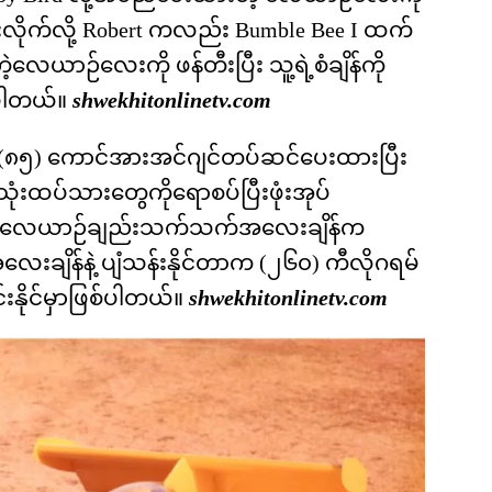
ကိုချိုးလိုက်လို့ Robert ကလည်း Bumble Bee I ထက်
ဲ့လေယာဉ်လေးကို ဖန်တီးပြီး သူ့ရဲ့စံချိန်ကို
်ပါတယ်။
shwekhitonlinetv.com
(၈၅) ကောင်အားအင်ဂျင်တပ်ဆင်ပေးထားပြီး
ုံးထပ်သားတွေကိုရောစပ်ပြီးဖုံးအုပ်
 လေယာဉ်ချည်းသက်သက်အလေးချိန်က
အလေးချိန်နဲ့ ပျံသန်းနိုင်တာက (၂၆၀) ကီလိုဂရမ်
းနိုင်မှာဖြစ်ပါတယ်။
shwekhitonlinetv.com