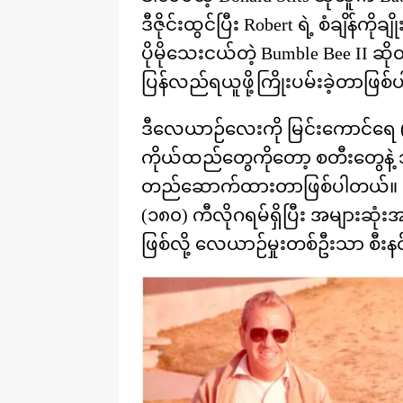
ဒီဇိုင်းထွင်ပြီး Robert ရဲ့ စံချိန်
ပိုမိုသေးငယ်တဲ့ Bumble Bee II ဆိုတ
ပြန်လည်ရယူဖို့ကြိုးပမ်းခဲ့တာဖြစ
ဒီလေယာဉ်လေးကို မြင်းကောင်ရေ 
ကိုယ်ထည်တွေကိုတော့ စတီးတွေနဲ့ သ
တည်ဆောက်ထားတာဖြစ်ပါတယ်။
(၁၈၀) ကီလိုဂရမ်ရှိပြီး အများဆုံး
ဖြစ်လို့ လေယာဉ်မှုးတစ်ဦးသာ စီးနင်