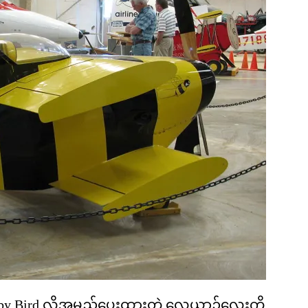
Baby Bird လို့အမည်ပေးထားတဲ့ လေယာဉ်လေးကို