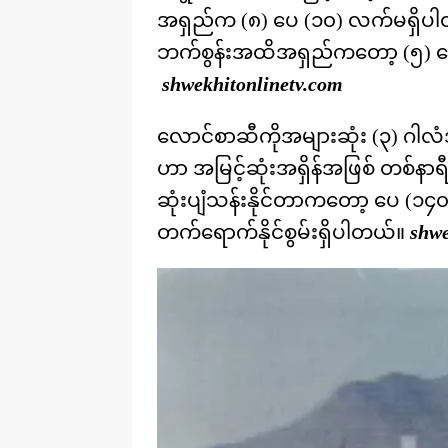
အရှည်က (၈) ပေ (၁၀) လက်မရှိပ
ဘက်စွန်းအထိအရှည်ကတော့ (၅) ပ
shwekhitonlinetv.com
လောင်စာဆီကိုအများဆုံး (၃) ဂါလံ
ဟာ အမြင့်ဆုံးအရှိန်အဖြစ် တစ်နာရီကို
ဆုံးပျံသန်းနိုင်တာကတော့ ပေ (၁၄၀
တက်ရောက်နိုင်စွမ်းရှိပါတယ်။
shwe