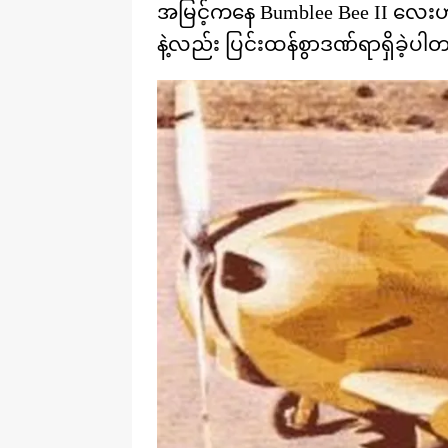
အမြင့်ကနေ Bumblee Bee II လေးဟာ
နဲ့လည်း ပြင်းထန်စွာဒဏ်ရာရှိခဲ့ပါ