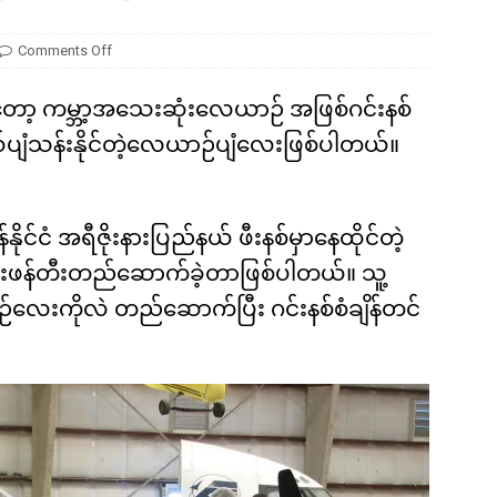
ကို မျိုးတုံးစေခဲ့တဲ့ ဥက္ကာခဲကြီးရဲ့ အဖျက်စွမ်းအား ဘယ်လောက်ရှိခဲ့လဲ
Comments Off
ကတော့ ကမ္ဘာ့အသေးဆုံးလေယာဉ် အဖြစ်ဂင်းနစ်
ပျံသန်းနိုင်တဲ့လေယာဉ်ပျံလေးဖြစ်ပါတယ်။
်ငံ အရီဇိုးနားပြည်နယ် ဖီးနစ်မှာနေထိုင်တဲ့
ွဲပြီးဖန်တီးတည်ဆောက်ခဲ့တာဖြစ်ပါတယ်။ သူ့
ဉ်လေးကိုလဲ တည်ဆောက်ပြီး ဂင်းနစ်စံချိန်တင်