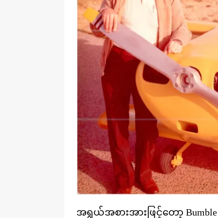
အရွယ်အစားအားဖြင့်တော့ Bumble B