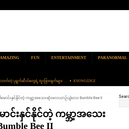
AMAZING
FUN
ENTERTAINMENT
PARANORMAL
ာက်တဲ့ ပုရွက်ဆိတ်တွေရဲ့ ထူးခြားချက်များ ….
KNOWLEDGE
ာမည်ကျော် လမ်းဘေးအစားအစာ တစ်ခုဖြစ်တဲ့ ကျောက်စရစ်ခဲကြော်
Sear
ါမောင်းနှင်နိုင်တဲ့ ကမ္ဘာ့အသေးဆုံးလေယာဉ်ပျံလေး Bumble Bee II
ှာ တစ်ခုတည်းရှိတဲ့ စိတ်ကူးယဉ်ဆန်ဆန် ရေအောက်ပန်းခြံ
AMAZING
ာင်းနှင်နိုင်တဲ့ ကမ္ဘာ့အသေး
၆၀၀) ကျော်နဲ့ ကမ္ဘာ့အရှည်ဆုံး မီးရထားကြီး
KNOWLEDGE
umble Bee II