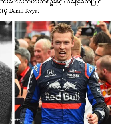
်ကားမောင်းသမားတစ်ဦးနှင့် ယနေ့ခေတ်ပြိုင်
းမှ Daniil Kvyat