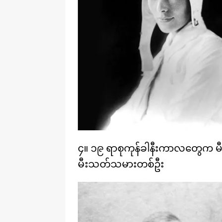
၄။ ၁၉ ရာစုကုန်ခါနီးကာလတွေက 
မီးသတ်သမားတစ်ဦး