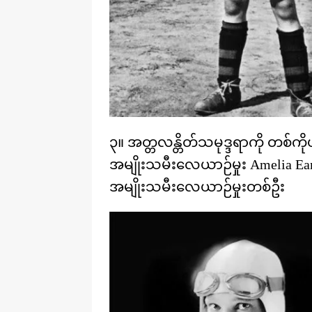
၃။ အတ္တလန္တိတ်သမုဒ္ဒရာကို တစ်ကို
အမျိုးသမီးလေယာဉ်မှုး Amelia Earha
အမျိုးသမီးလေယာဉ်မှုးတစ်ဦး