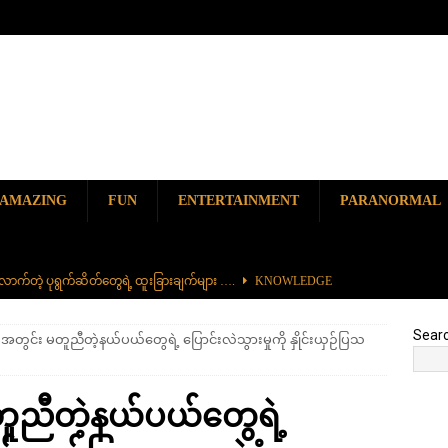
AMAZING
FUN
ENTERTAINMENT
PARANORMAL
ာက်တဲ့ ပုရွက်ဆိတ်တွေရဲ့ ထူးခြားချက်များ ….
KNOWLEDGE
ာမည်ကျော် လမ်းဘေးအစားအစာ တစ်ခုဖြစ်တဲ့ ကျောက်စရစ်ခဲကြော်
Sear
) အတွင်း မတူညီတဲ့နယ်ပယ်တွေရဲ့ ပြောင်းလဲသွားမှုကို နှိုင်းယှဉ်ပြသ
ှာ တစ်ခုတည်းရှိတဲ့ စိတ်ကူးယဉ်ဆန်ဆန် ရေအောက်ပန်းခြံ
AMAZING
တူညီတဲ့နယ်ပယ်တွေရဲ့
၆၀၀) ကျော်နဲ့ ကမ္ဘာ့အရှည်ဆုံး မီးရထားကြီး
KNOWLEDGE