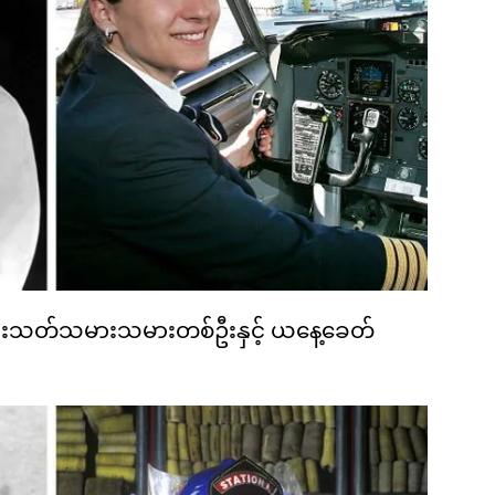
မီးသတ်သမားသမားတစ်ဦးနှင့် ယနေ့ခေတ်