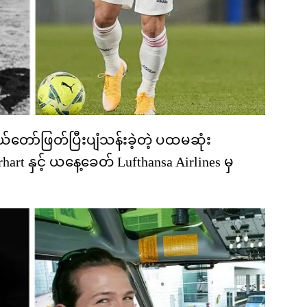
ယ်တော်ဖြတ်ပြီးပျံသန်းခဲ့တဲ့ ပထမဆုံး
rt နှင့် ယနေ့ခေတ် Lufthansa Airlines မှ