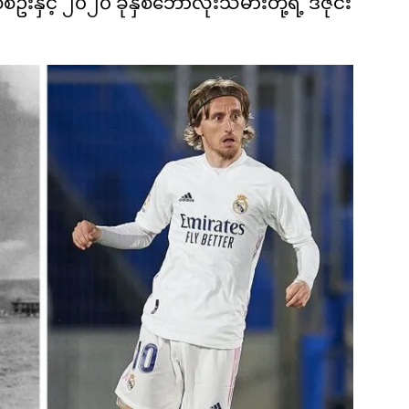
ှင့် ၂၀၂၀ ခုနှစ်ဘောလုံးသမားတို့ရဲ့ ဒီဇိုင်း