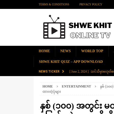
TERMS & CONDITIONS
PRIVACY POLICY
HOME
NEWS
WORLD TOP
SHWE KHIT QUIZ – APP DOWNLOAD
NEWS TICKER
[ June 2, 2024 ]
သင်သိမှာမဟုတ်လေ
[ June 2, 2024 ]
တရုတ်နိုင်ငံက န
HOME
ENTERTAINMENT
နှစ် (၁၀၀
AMAZING
ထားတဲ့ပုံများ
[ November 28, 2023 ]
ကမ္ဘာပေါ်မ
နှစ် (၁၀၀) အတွင်း မ
[ November 28, 2023 ]
တွဲပေါင်း (