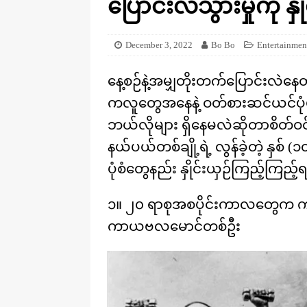
ပြောင်းလဲသွားမှုကို နှ
[ August 20, 2025 ]
ဒိုင်နိုဆောတွေ
KNOWLEDGE
December 3, 2022
Bo Bo
Entertainmen
နေ့စဉ်နဲ့အမျှတိုးတက်ပြောင်းလဲနေတဲ
ကလူတွေအနေနဲ့ ဝတ်စားဆင်ယင်ပုံ
ဘယ်လိုများ ရှိနေမလဲဆိုတာစိတ်ဝင
နယ်ပယ်တစ်ချို့ရဲ့ လွန်ခဲ့တဲ့ နှစ
ပုံစံတွေနည်း နှိုင်းယှဉ်ကြည့်ကြည
၁။ ၂၀ ရာစုအစပိုင်းကာလတွေက 
ကာယဗလမောင်တစ်ဦး