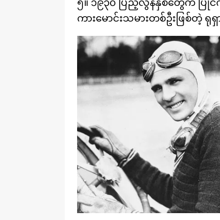
၅။ ၁၉၃၀ ပြည့်လွန်နှစ်တွေက ပြိုင
ကားမောင်းသမားတစ်ဦးဖြစ်တဲ့ ရုရှာ