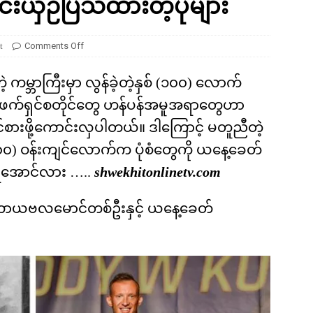
ိုင်းယှဉ်ပြသထားတဲ့ပုံများ
ကို မျိုးတုံးစေခဲ့တဲ့ ဥက္ကာခဲကြီးရဲ့ အဖျက်စွမ်းအား ဘယ်လောက်ရှိခဲ့လဲ
t
Comments Off
့ ကမ္ဘာကြီးမှာ လွန်ခဲ့တဲ့နှစ် (၁၀၀) လောက်
ဖက်ရှင်စတိုင်တွေ ဟန်ပန်အမူအရာတွေဟာ
်စားဖို့ကောင်းလှပါတယ်။ ဒါကြောင့် မတူညီတဲ့
် (၁၀၀) ဝန်းကျင်လောက်က ပုံစံတွေကို ယနေ့ခေတ်
့်ရအောင်လား …..
shwekhitonlinetv.com
ကာယဗလမောင်တစ်ဦးနှင့် ယနေ့ခေတ်