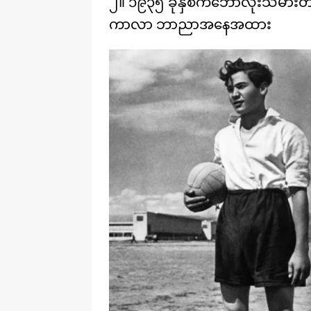
၂။ ၁၉၃၅ ခုနှစ်ကဘောလုံးသမားတစ်ဦးန
ကာလာ ဘာညာအနေအထား