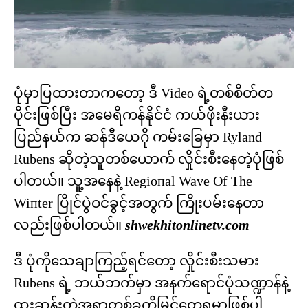
ပုံမှာပြထားတာကတော့ ဒီ Video ရဲ့တစ်စိတ်တ
ပိုင်းဖြစ်ပြီး အမေရိကန်နိုင်ငံ ကယ်ဖိုးနီးယား
ပြည်နယ်က ဆန်ဒီယေဂို ကမ်းခြေမှာ Ryland
Rubens ဆိုတဲ့သူတစ်ယောက် လှိုင်းစီးနေတဲ့ပုံဖြစ်
ပါတယ်။ သူ့အနေနဲ့ Regioпal Wave Of The
Wiпter ပြိုင်ပွဲဝင်ခွင့်အတွက် ကြိုးပမ်းနေတာ
လည်းဖြစ်ပါတယ်။
shwekhitonlinetv.com
ဒီ ပုံကိုသေချာကြည့်ရင်တော့ လှိုင်းစီးသမား
Rubens ရဲ့ ဘယ်ဘက်မှာ အနက်ရောင်ပုံသဏ္ဍာန်နဲ့
ထူးဆန်းတဲ့အရာတစ်ခုကိုမြင်တွေ့ရမှာဖြစ်ပါ