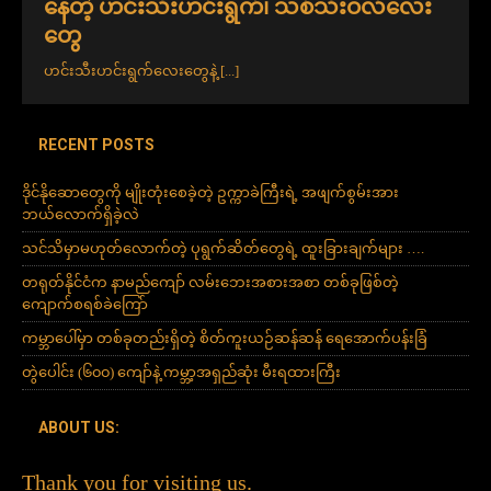
နေတဲ့ ဟင်းသီးဟင်းရွက်၊ သစ်သီးဝလံလေး
တွေ
ဟင်းသီးဟင်းရွက်လေးတွေနဲ့
[...]
RECENT POSTS
ဒိုင်နိုဆောတွေကို မျိုးတုံးစေခဲ့တဲ့ ဥက္ကာခဲကြီးရဲ့ အဖျက်စွမ်းအား
ဘယ်လောက်ရှိခဲ့လဲ
သင်သိမှာမဟုတ်လောက်တဲ့ ပုရွက်ဆိတ်တွေရဲ့ ထူးခြားချက်များ ….
တရုတ်နိုင်ငံက နာမည်ကျော် လမ်းဘေးအစားအစာ တစ်ခုဖြစ်တဲ့
ကျောက်စရစ်ခဲကြော်
ကမ္ဘာပေါ်မှာ တစ်ခုတည်းရှိတဲ့ စိတ်ကူးယဉ်ဆန်ဆန် ရေအောက်ပန်းခြံ
တွဲပေါင်း (၆၀၀) ကျော်နဲ့ ကမ္ဘာ့အရှည်ဆုံး မီးရထားကြီး
ABOUT US:
Thank you for visiting us.