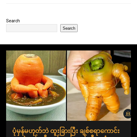
Search
Search
ပုံမှန်မဟုတ်ဘဲ ထူးခြားပြီး ချစ်စရာကောင်း