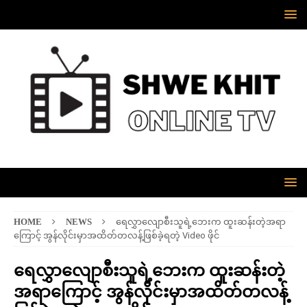
HOME
NEWS
ရေလွှာလျောစီးသူရဲ့ဘေးက ထူးဆန်းတဲ့အရာ
ကြောင့် အွန်လိုင်းမှာအထိတ်တလန့်ဖြစ်ခဲ့ရတဲ့ Video ဖိုင်
ရေလွှာလျောစီးသူရဲ့ဘေးက ထူးဆန်းတဲ့
အရာကြောင့် အွန်လိုင်းမှာအထိတ်တလန့်