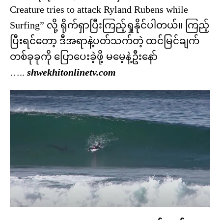
Creature tries to attack Ryland Rubens while
Surfing” လို့ ရိုက်ရှာပြီးကြည့်ရှုနိုင်ပါတယ်။ ကြည့်
ပြီးရင်တော့ ဒီအရာနဲ့ပတ်သက်တဲ့ ထင်မြင်ချက်
တစ်ခုခုကို ပြောပေးခဲ့ဖို့ မမေ့နဲ့ဦးနော်
…..
shwekhitonlinetv.com