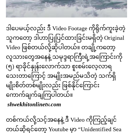
ဒါပေမယ့်လည်း ဒီ Video Footage ကိုရိုက်ကူးခဲ့တဲ့
သူကတော့ ဒါဟာပြုပြင်ထားခြင်းမရှိတဲ့ Original
Video ဖြစ်တယ်လို့ဆိုပါတယ်။ တချို့ကတော့
လူသားတွေအနေနဲ့ သမုဒ္ဒရာကြီးရဲ့အကြောင်းကို
(၅) ရာခိုင်နှုန်းလောက်သာ စူးစမ်းလေ့လာရ
သေးတာကြောင့် အမျိုးအမည်မသိတဲ့ သက်ရှိ
မျိုးစိတ်တစ်မျိုးလည်း ဖြစ်နိုင်ကြောင်း
ကောက်ချက်ချကြပါတယ်။
shwekhitonlinetv.com
တစ်ကယ်လို့သင့်အနေနဲ့ ဒီ Video ကိုကြည့်ချင်
တယ်ဆိုရင်တော့ Youtube မှာ “Unidentified Sea