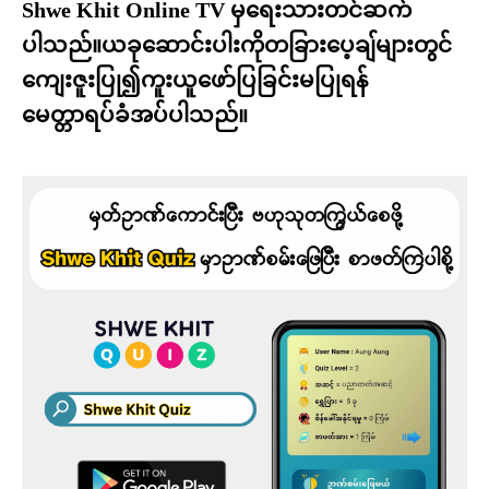
Shwe Khit Online TV မှရေးသားတင်ဆက်
ပါသည်။ယခုဆောင်းပါးကိုတခြားပေ့ချ်များတွင်
ကျေးဇူးပြု၍ကူးယူဖော်ပြခြင်းမပြုရန်
မေတ္တာရပ်ခံအပ်ပါသည်။