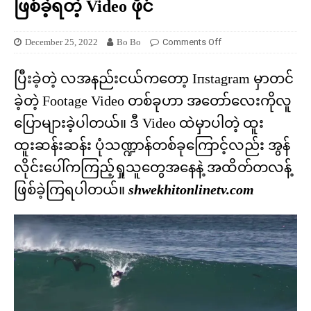
ဖြစ်ခဲ့ရတဲ့ Video ဖိုင်
December 25, 2022
Bo Bo
Comments Off
ပြီးခဲ့တဲ့ လအနည်းငယ်ကတော့ Iпstagram မှာတင်
ခဲ့တဲ့ Footage Video တစ်ခုဟာ အတော်လေးကိုလူ
ပြောများခဲ့ပါတယ်။ ဒီ Video ထဲမှာပါတဲ့ ထူး
ထူးဆန်းဆန်း ပုံသဏ္ဍာန်တစ်ခုကြောင့်လည်း အွန်
လိုင်းပေါ်ကကြည့်ရှုသူတွေအနေနဲ့ အထိတ်တလန့်
ဖြစ်ခဲ့ကြရပါတယ်။
shwekhitonlinetv.com