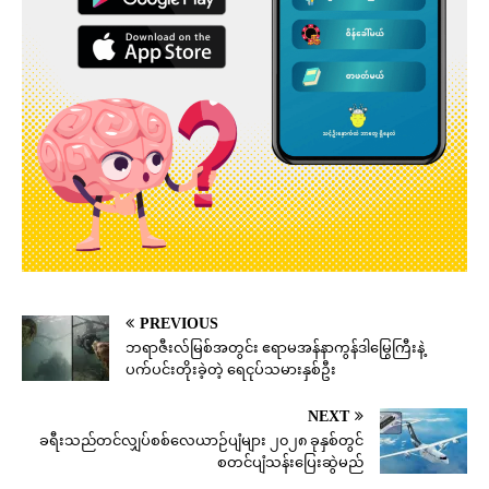
PREVIOUS
ဘရာဇီးလ်မြစ်အတွင်း ဧရာမအန်နာကွန်ဒါမြွေကြီးနဲ့
ပက်ပင်းတိုးခဲ့တဲ့ ရေငုပ်သမားနှစ်ဦး
NEXT
ခရီးသည်တင်လျှပ်စစ်လေယာဉ်ပျံများ ၂၀၂၈ ခုနှစ်တွင်
စတင်ပျံသန်းပြေးဆွဲမည်