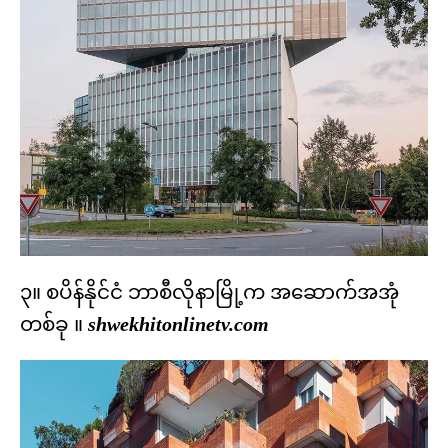
၃။ စပိန်နိုင်ငံ ဘာစီလိုနာမြို့က အဆောက်အအုံ
တစ်ခု ။
shwekhitonlinetv.com