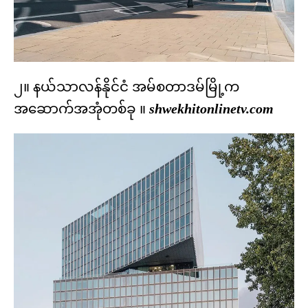
၂။ နယ်သာလန်နိုင်ငံ အမ်စတာဒမ်မြို့က
အဆောက်အအုံတစ်ခု ။
shwekhitonlinetv.com