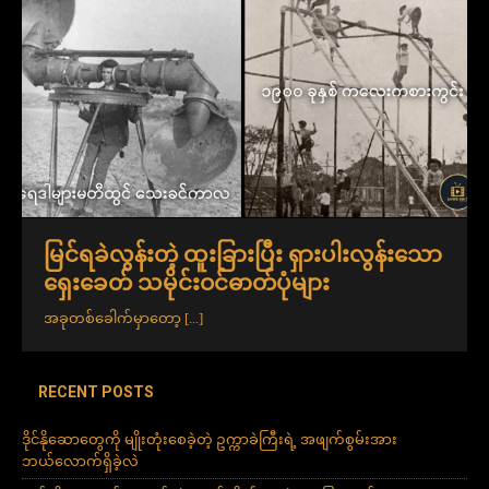
မြင်ရခဲလွန်းတဲ့ ထူးခြားပြီး ရှားပါးလွန်းသော
ရှေးခေတ် သမိုင်းဝင်ဓာတ်ပုံများ
အခုတစ်ခေါက်မှာတော့
[...]
RECENT POSTS
ဒိုင်နိုဆောတွေကို မျိုးတုံးစေခဲ့တဲ့ ဥက္ကာခဲကြီးရဲ့ အဖျက်စွမ်းအား
ဘယ်လောက်ရှိခဲ့လဲ