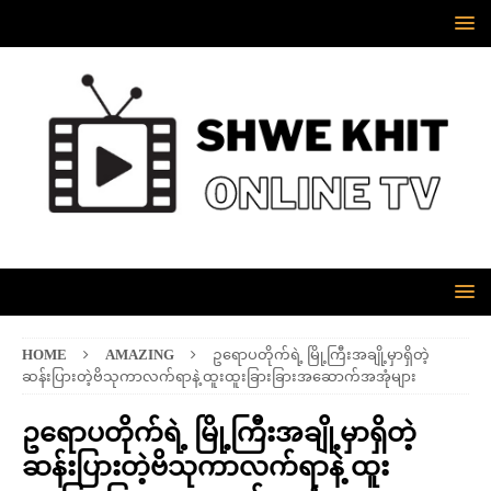
HOME
AMAZING
ဥရောပတိုက်ရဲ့ မြို့ကြီးအချို့မှာရှိတဲ့
ဆန်းပြားတဲ့ဗိသုကာလက်ရာနဲ့ ထူးထူးခြားခြားအဆောက်အအုံများ
ဥရောပတိုက်ရဲ့ မြို့ကြီးအချို့မှာရှိတဲ့
ဆန်းပြားတဲ့ဗိသုကာလက်ရာနဲ့ ထူး