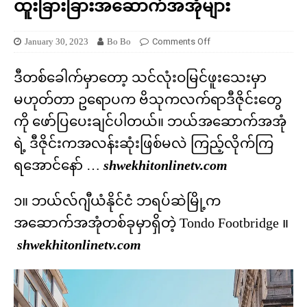
ထူးခြားခြားအဆောက်အအုံများ
January 30, 2023
Bo Bo
Comments Off
ဒီတစ်ခေါက်မှာတော့ သင်လုံးဝမြင်ဖူးသေးမှာ
မဟုတ်တာ ဥရောပက ဗိသုကလက်ရာဒီဇိုင်းတွေ
ကို ဖော်ပြပေးချင်ပါတယ်။ ဘယ်အဆောက်အအုံ
ရဲ့ ဒီဇိုင်းကအလန်းဆုံးဖြစ်မလဲ ကြည့်လိုက်ကြ
ရအောင်နော် …
shwekhitonlinetv.com
၁။ ဘယ်လ်ဂျီယံနိုင်ငံ ဘရပ်ဆဲမြို့က
အဆောက်အအုံတစ်ခုမှာရှိတဲ့ Tondo Footbridge ။
shwekhitonlinetv.com