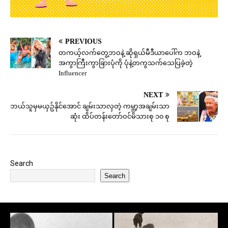
PREVIOUS
တကယ့်လက်တွေ့ဘဝနဲ့ ဆိုရှယ်မီဒီယာပေါ်က ဘဝနဲ့
အကွာကြီးကွာခြားပုံကို ပုံနဲ့တကွသက်သေပြခဲ့တဲ့
Influencer
NEXT
ဘယ်သူမှမယှဥ်နိုင်အောင် ချမ်းသာလှတဲ့ ကမ္ဘာ့အချမ်းသာ
ဆုံး ထိပ်တန်းတော်ဝင်မိသားစု ၁၀ စု
Search
Search