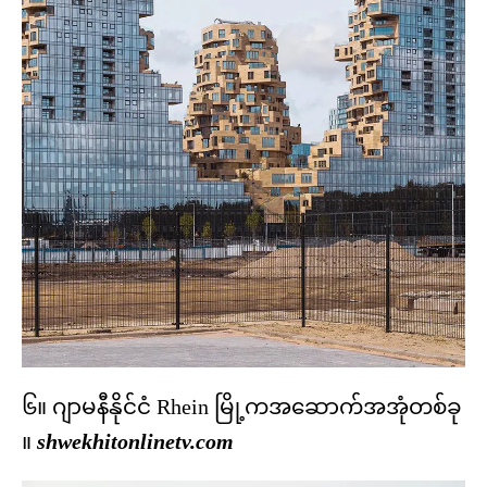
၆။ ဂျာမနီနိုင်ငံ Rhein မြို့ကအဆောက်အအုံတစ်ခု
။
shwekhitonlinetv.com