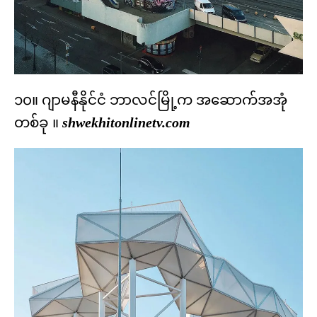
၁၀။ ဂျာမနီနိုင်ငံ ဘာလင်မြို့က အဆောက်အအုံ
တစ်ခု ။
shwekhitonlinetv.com