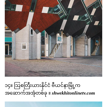
၁၄။ သြစတြီးယားနိုင်ငံ ဗီယင်နာမြို့က
အဆောက်အအုံတစ်ခု ။
shwekhitonlinetv.com