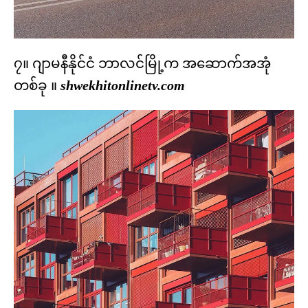
၇။ ဂျာမနီနိုင်ငံ ဘာလင်မြို့က အဆောက်အအုံ
တစ်ခု ။
shwekhitonlinetv.com