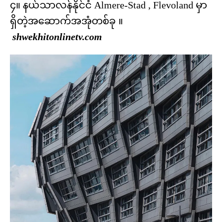
၄။ နယ်သာလန်နိုင်ငံ Almere-Stad , Flevoland မှာ
ရှိတဲ့အဆောက်အအုံတစ်ခု ။
shwekhitonlinetv.com