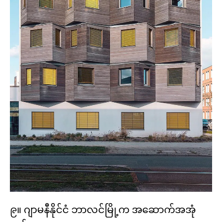
၉။ ဂျာမနီနိုင်ငံ ဘာလင်မြို့က အဆောက်အအုံ