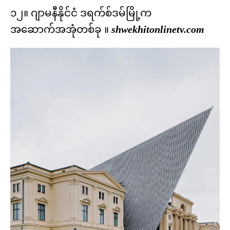
၁၂။ ဂျာမနီနိုင်ငံ ဒရက်စ်ဒမ်မြို့က
အဆောက်အအုံတစ်ခု ။
shwekhitonlinetv.com