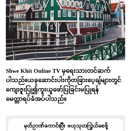
Shwe Khit Online TV မှရေးသားတင်ဆက်
ပါသည်။ယခုဆောင်းပါးကိုတခြားပေ့ချ်များတွင်
ကျေးဇူးပြု၍ကူးယူဖော်ပြခြင်းမပြုရန်
မေတ္တာရပ်ခံအပ်ပါသည်။