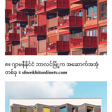
၈။ ဂျာမနီနိုင်ငံ ဘာလင်မြို့က အဆောက်အအုံ
တစ်ခု ။
shwekhitonlinetv.com