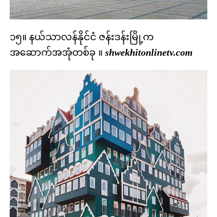
၁၅။ နယ်သာလန်နိုင်ငံ ဇန်းဒန်းမြို့က
အဆောက်အအုံတစ်ခု ။
shwekhitonlinetv.com