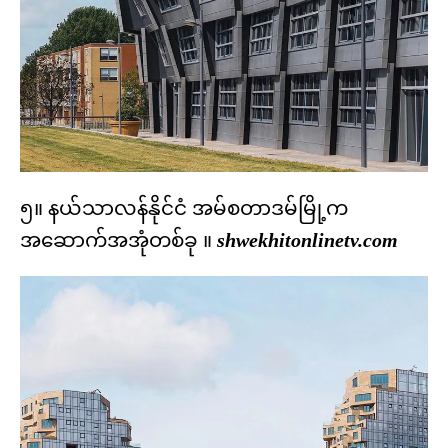
၅။ နယ်သာလန်နိုင်ငံ အမ်စတာဒမ်မြို့က
အဆောက်အအုံတစ်ခု ။
shwekhitonlinetv.com