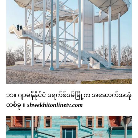
၁၁။ ဂျာမနီနိုင်ငံ ဒရက်စ်ဒမ်မြို့က အဆောက်အအုံ
တစ်ခု ။
shwekhitonlinetv.com