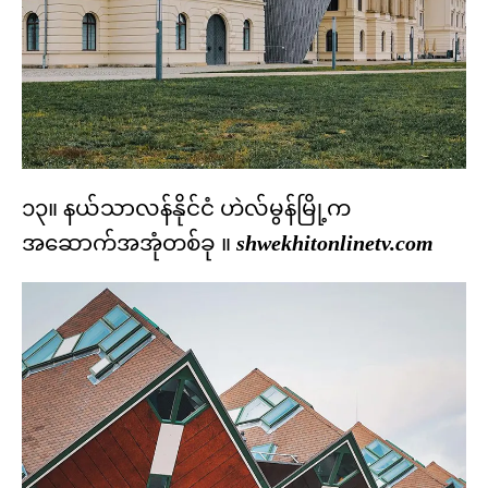
၁၃။ နယ်သာလန်နိုင်ငံ ဟဲလ်မွန်မြို့က
အဆောက်အအုံတစ်ခု ။
shwekhitonlinetv.com