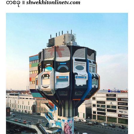
တစ်ခု ။
shwekhitonlinetv.com