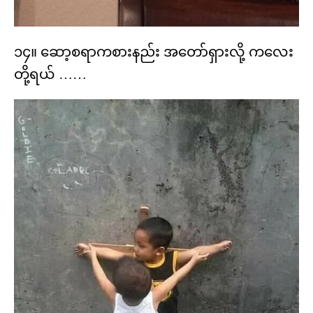
၁၄။ ဆော့စရာကစားနည်း အတော်ရှားလို့ ကလေး
တို့ရယ် ……