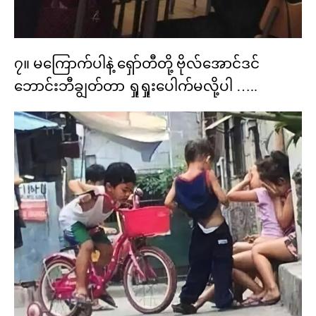
၇။ မကြောက်ပါနဲ့ ရှော်တီတို့ ဗိုလ်အောင်ဒင်
ဘောင်းဘီချွတ်တာ ရှုရှုးပေါက်မလို့ပါ …..