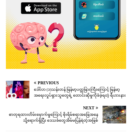
PREVIOUS
ဒေါ်လာ (၁)သန်းတန် မြန်မာ့ပတ္တမြားကြီးကြောင့် မြန်မာ့
အရေးလှုပ်ရှားသူတွေရဲ့ တောင်းဆိုမှုကိုခံခဲ့ရတဲ့ ရီဟားနား
NEXT
ဓာတုရထားတိမ်းမှောက်မှုကြောင့် စိုးရိမ်စရာအခြေအနေ
သို့ရောက်ရှိပြီး ဒေသခံတွေအိမ်မပြန်ရဲတဲ့အဖြစ်