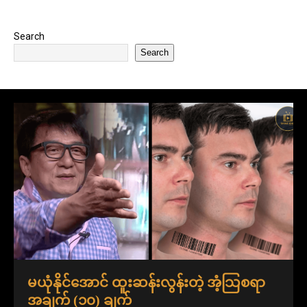
Search
Search
မယုံနိုင်အောင် ထူးဆန်းလွန်းတဲ့ အံ့သြစရာ
အချက် (၁၀) ချက်