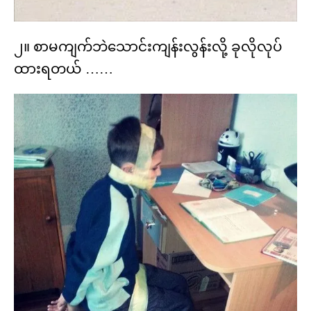
၂။ စာမကျက်ဘဲသောင်းကျန်းလွန်းလို့ ခုလိုလုပ်
ထားရတယ် ……