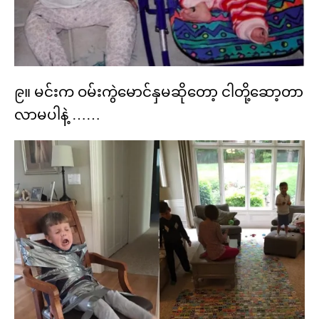
၉။ မင်းက ဝမ်းကွဲမောင်နှမဆိုတော့ ငါတို့ဆော့တာ
လာမပါနဲ့ ……