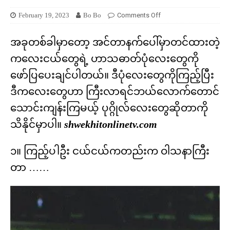
February 19, 2023
Bo Bo
Comments Off
အခုတစ်ခါမှာတော့ အင်တာနက်ပေါ်မှာတင်ထားတဲ့
ကလေးငယ်တွေရဲ့ ဟာသဓာတ်ပုံလေးတွေကို
ဖော်ပြပေးချင်ပါတယ်။ ဒီပုံလေးတွေကိုကြည့်ပြီး
ဒီကလေးတွေဟာ ကြီးလာရင်ဘယ်လောက်တောင်
သောင်းကျန်းကြမယ့် ပုဂ္ဂိုလ်လေးတွေဆိုတာကို
သိနိုင်မှာပါ။
shwekhitonlinetv.com
၁။ ကြည့်ပါဦး ငယ်ငယ်ကတည်းက ဝါသနာကြီး
တာ ……