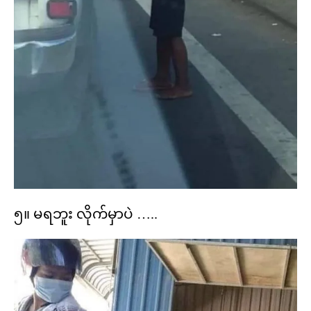
၅။ မရဘူး လိုက်မှာပဲ …..