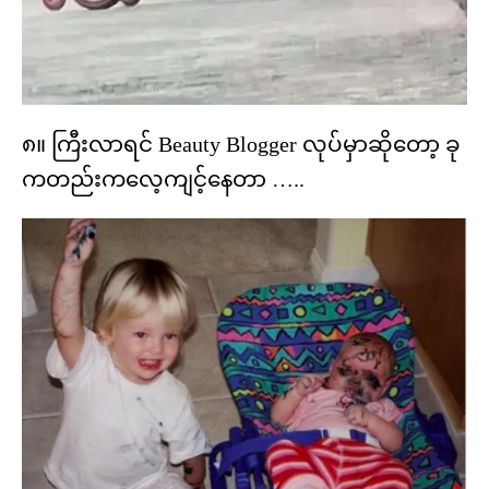
၈။ ကြီးလာရင် Beauty Blogger လုပ်မှာဆိုတော့ ခု
ကတည်းကလေ့ကျင့်နေတာ …..