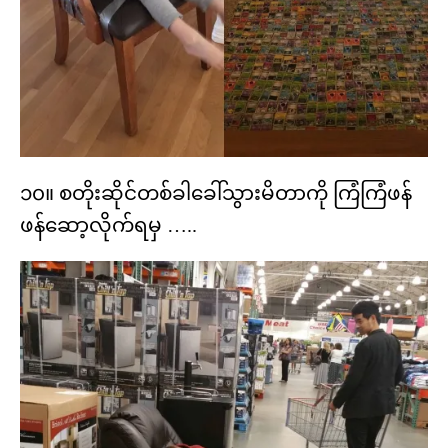
၁၀။ စတိုးဆိုင်တစ်ခါခေါ်သွားမိတာကို ကြံကြံဖန်
ဖန်ဆော့လိုက်ရမှ …..