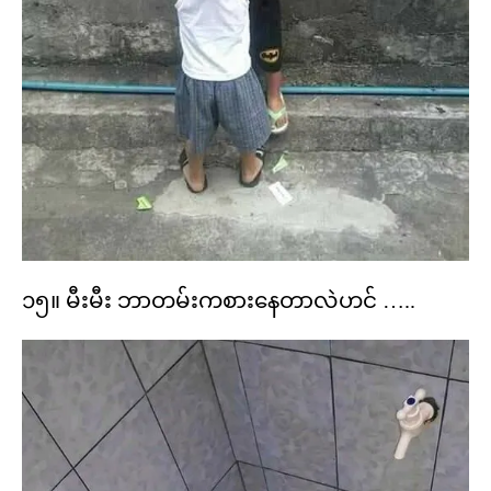
၁၅။ မီးမီး ဘာတမ်းကစားနေတာလဲဟင် …..