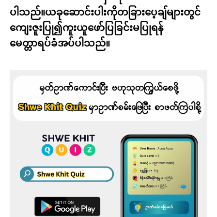
ပါသည်။ယခုဆောင်းပါးကိုတခြားပေ့ချ်များတွင်
ကျေးဇူးပြု၍ကူးယူဖော်ပြခြင်းမပြုရန်
မေတ္တာရပ်ခံအပ်ပါသည်။