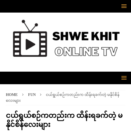
HOME
FUN
ငယ်ရွယ်စဉ်ကတည်းက ထိန်းရခက်တဲ့ မနိုင်စိန်
လေးများ
ငယ်ရွယ်စဉ်ကတည်းက ထိန်းရခက်တဲ့ မ
နိုင်စိန်လေးများ