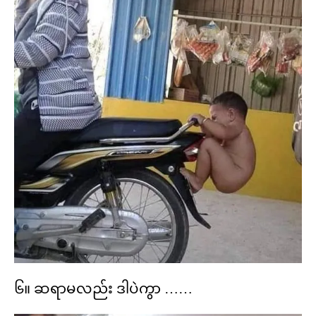
၆။ ဆရာမလည်း ဒါပဲကွာ ……