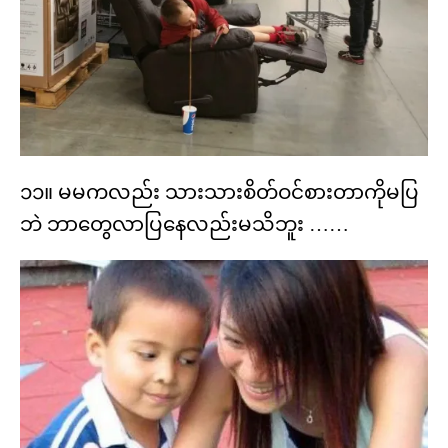
၁၁။ မမကလည်း သားသားစိတ်ဝင်စားတာကိုမပြ
ဘဲ ဘာတွေလာပြနေလည်းမသိဘူး ……