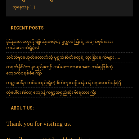
သုနေသန
[...]
RECENT POSTS
ဒိုင်နိုဆောတွေကို မျိုးတုံးစေခဲ့တဲ့ ဥက္ကာခဲကြီးရဲ့ အဖျက်စွမ်းအား
ဘယ်လောက်ရှိခဲ့လဲ
သင်သိမှာမဟုတ်လောက်တဲ့ ပုရွက်ဆိတ်တွေရဲ့ ထူးခြားချက်များ ….
တရုတ်နိုင်ငံက နာမည်ကျော် လမ်းဘေးအစားအစာ တစ်ခုဖြစ်တဲ့
ကျောက်စရစ်ခဲကြော်
ကမ္ဘာပေါ်မှာ တစ်ခုတည်းရှိတဲ့ စိတ်ကူးယဉ်ဆန်ဆန် ရေအောက်ပန်းခြံ
တွဲပေါင်း (၆၀၀) ကျော်နဲ့ ကမ္ဘာ့အရှည်ဆုံး မီးရထားကြီး
ABOUT US:
Thank you for visiting us.