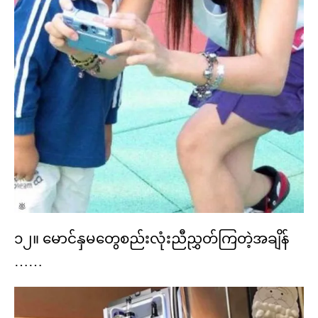
၁၂။ မောင်နှမတွေစည်းလုံးညီညွှတ်ကြတဲ့အချိန်
……