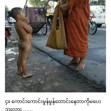
၄။ ကောင်းကောင်းမွန်မွန်တောင်းနေတာကိုမပေး
ဘူးလား ……