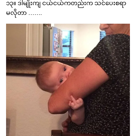
၁၃။ ဒါမျိုးကျ ငယ်ငယ်ကတည်းက သင်ပေးစရာ
မလိုတာ …….