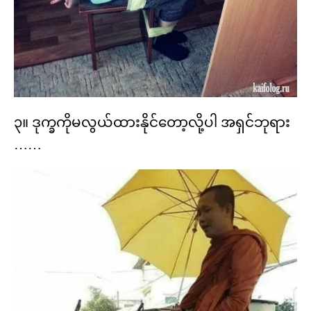
၃။ ဒုက္ခကိုမလွယ်ထားနိုင်တော့လို့ပါ အရှင်ဘုရား
……