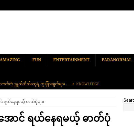
AMAZING
FUN
ENTERTAINMENT
PARANORMAL
ာက်တဲ့ ပုရွက်ဆိတ်တွေရဲ့ ထူးခြားချက်များ ….
KNOWLEDGE
ာမည်ကျော် လမ်းဘေးအစားအစာ တစ်ခုဖြစ်တဲ့ ကျောက်စရစ်ခဲကြော်
Sear
် ရယ်နေရမယ့် ဓာတ်ပုံများ
ှာ တစ်ခုတည်းရှိတဲ့ စိတ်ကူးယဉ်ဆန်ဆန် ရေအောက်ပန်းခြံ
AMAZING
ိအောင် ရယ်နေရမယ့် ဓာတ်ပုံ
၆၀၀) ကျော်နဲ့ ကမ္ဘာ့အရှည်ဆုံး မီးရထားကြီး
KNOWLEDGE