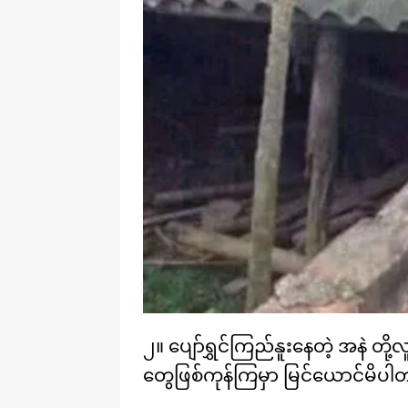
၂။ ပျော်ရွှင်ကြည်နူးနေတဲ့ အနဲ တ
တွေဖြစ်ကုန်ကြမှာ မြင်ယောင်မိပ