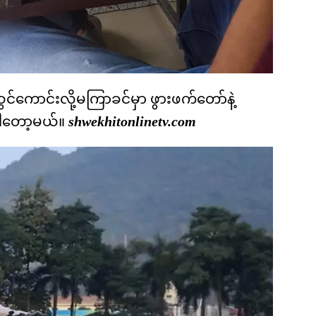
ကောင်းလို့မကြာခင်မှာ ဖွားဖက်တော်နဲ့
ါတော့မယ်။
shwekhitonlinetv.com