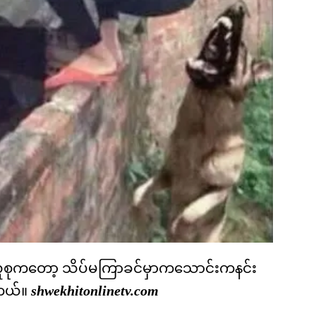
ို့လူစုကတော့ သိပ်မကြာခင်မှာကသောင်းကနင်း
ါတယ်။
shwekhitonlinetv.com