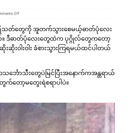
ကို မျိုးတုံးစေခဲ့တဲ့ ဥက္ကာခဲကြီးရဲ့ အဖျက်စွမ်းအား ဘယ်လောက်ရှိခဲ့လဲ
mments Off
ရိသတ်တွေကို အူတက်သွားစေမယ့်ဓာတ်ပုံလေး
ယ်။ ဒီဓာတ်ပုံလေးတွေထဲက ပုဂ္ဂိုလ်တွေကတော့
ိုးဆိုးဝါးဝါး ခံစားသွားကြရမယ်ထင်ပါတယ်
ကသင်္ဘောသီးတွေပဲမြင်ပြီးအနောက်ကအန္တရာယ်
အတွက်တော့မတွေးရဲစရာပါပဲ။