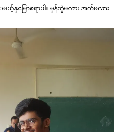
ေမယ့်နှမြောစရာပါ။ မှန်ကွဲမလား အက်မလား