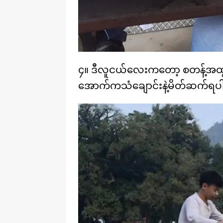
၄။ ဒီလူငယ်လေးကတော့ စတန့်အထွင်
အောက်ကသံချောင်းနဲ့မိတ်ဆက်ရပ