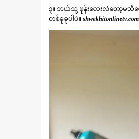
၃။ ဘယ်သူ့ ဖုန်းလေးလဲတော့မသိပ
တစ်ခုခုပါပဲ။
shwekhitonlinetv.com