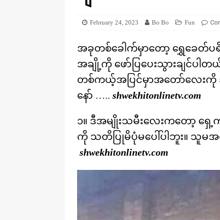
[ August 20, 2025 ]
ဒိုင်နိုဆောတွေ
KNOWLEDGE
February 24, 2023
Bo Bo
Fun
Co
အခုတစ်ခေါက်မှာတော့ ရွှေခေတ်ပ
အချို့ကို ဖော်ပြပေးသွားချင်ပါတ
တစ်ကယ့်အပြင်မှာအတော်လေးကို ဆ
နော် …..
shwekhitonlinetv.com
၁။ ဒီအမျိုးသမီးလေးကတော့ ရှေ့
ကို သတိပြုမိပုံမပေါ်ပါဘူး။ သူမ
shwekhitonlinetv.com