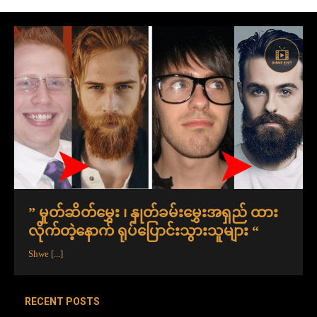
” မှုတ်ဆိတ်မွှေး ၊ နှုတ်ခမ်းမွှေးအရှည် ထား
လိုက်တဲ့နောက် ရုပ်ပြောင်းသွားသူများ “
Shwe
[...]
RECENT POSTS