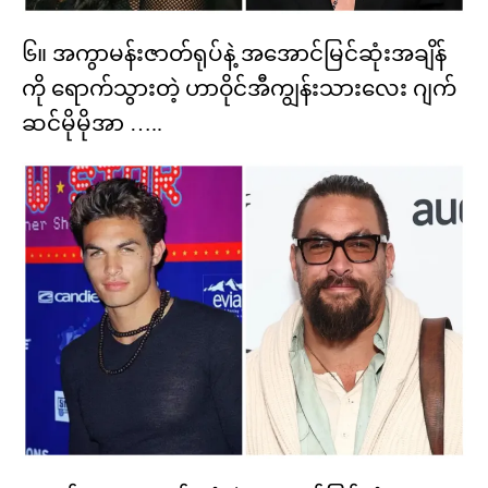
၆။ အကွာမန်းဇာတ်ရုပ်နဲ့ အအောင်မြင်ဆုံးအချိန်
ကို ရောက်သွားတဲ့ ဟာဝိုင်အီကျွန်းသားလေး ဂျက်
ဆင်မိုမိုအာ …..