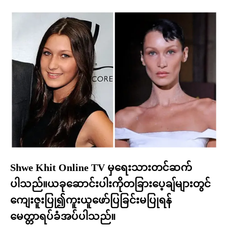
Shwe Khit Online TV မှရေးသားတင်ဆက်
ပါသည်။ယခုဆောင်းပါးကိုတခြားပေ့ချ်များတွင်
ကျေးဇူးပြု၍ကူးယူဖော်ပြခြင်းမပြုရန်
မေတ္တာရပ်ခံအပ်ပါသည်။