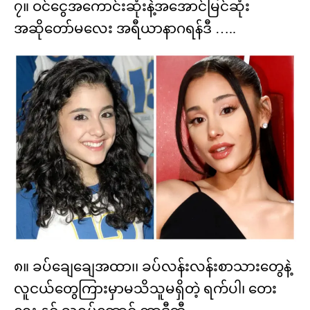
၇။ ဝင်ငွေအကောင်းဆုံးနဲ့အအောင်မြင်ဆုံး
အဆိုတော်မလေး အရီယာနာဂရန်ဒီ …..
၈။ ခပ်ချေချေအထာ၊၊ ခပ်လန်းလန်းစာသားတွေနဲ့
လူငယ်တွေကြားမှာမသိသူမရှိတဲ့ ရက်ပါ၊ တေး