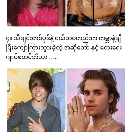
၄။ သီချင်းတစ်ပုဒ်နဲ့ ငယ်ဘဝတည်းက ကမ္ဘာနဲ့ချီ
ပြီးကျော်ကြားသွားခဲ့တဲ့ အဆိုတော် နှင့် တေးရေး
ဂျက်စတင်ဘီဘာ …..