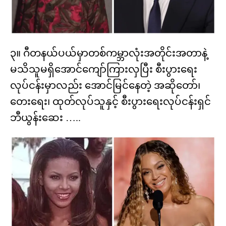
၃။ ဂီတနယ်ပယ်မှာတစ်ကမ္ဘာလုံးအတိုင်းအတာနဲ့
မသိသူမရှိအောင်ကျော်ကြားလှပြီး စီးပွားရေး
လုပ်ငန်းမှာလည်း အောင်မြင်နေတဲ့ အဆိုတော်၊
တေးရေး၊ ထုတ်လုပ်သူနှင့် စီးပွားရေးလုပ်ငန်းရှင်
ဘီယွန်းဆေး …..