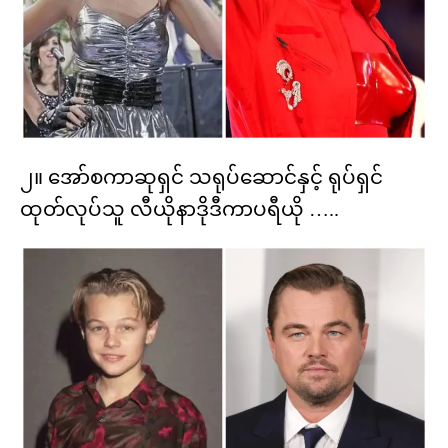
၂။ အော်စကာဆုရှင် သရုပ်ဆောင်နှင့် ရုပ်ရှင်
ထုတ်လုပ်သူ လီယိုနာဒိုဒီကာပရီယို …..