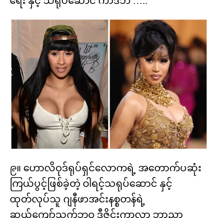
ရေး နှင့် သရုပ်ဆောင် ကာဒီဘီ …..
၉။ ဟောလိဝုဒ်ရုပ်ရှင်လောကရဲ့ အတောက်ပဆုံး
ကြယ်ပွင့်ဖြစ်ခဲ့တဲ့ ဝါရင့်သရုပ်ဆောင် နှင့်
ထုတ်လုပ်သူ ဂျနီဖာအင်းနစ္စတန်ရဲ့
ဆယ်ကျော်သက်ဘဝ ဒီဇိုင်းကာလာ ဘာညာ