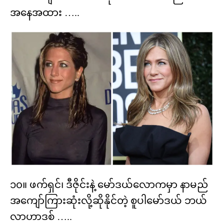
အနေအထား …..
၁၀။ ဖက်ရှင်၊ ဒီဇိုင်းနဲ့ မော်ဒယ်လောကမှာ နာမည်
အကျော်ကြားဆုံးလို့ဆိုနိုင်တဲ့ စူပါမော်ဒယ် ဘယ်
လာဟာဒစ် …..