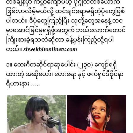
တစ်ချိန်မှာ ကမ္ဘာကျော်မယ့် ပုဂ္ဂိုလ်တစ်ယောက်
ဖြစ်လာလိမ့်မယ်လို့ ထင်ချင်စရာမရှိတဲ့ပုံတွေဖြစ်
ပါတယ်။ ဒီပုံတွေကြည့်ပြီး သူတို့တွေအနေနဲ့ ဘဝ
မှာအောင်မြင်မှုရရှိဖို့အတွက် ဘယ်လောက်တောင်
ကြိုးစားခဲ့ရသလဲဆိုတာ ခန့်မှန်းကြည့်လို့ရပါ
တယ်။
shwekhitonlinetv.com
၁။ တေးဂီတဆိုင်ရာဆုပေါင်း (၂၃၀) ကျော်ရရှိ
ထားတဲ့ အဆိုတော်၊ တေးရေး နှင့် ဖက်ရှင်ဒီဇိုင်နာ
ရီဟားနား …..