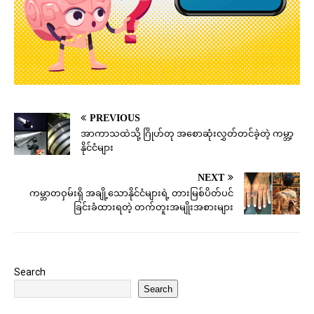
PREVIOUS
အာကာသထဲသို့ ဂြိုဟ်တု အစောဆုံးလွှတ်တင်ခဲ့တဲ့ ကမ္ဘာ့
နိုင်ငံများ
NEXT
ကမ္ဘာတဝှမ်းရှိ အချို့သောနိုင်ငံများရဲ့ တားမြစ်ပိတ်ပင်
ခြင်းခံထားရတဲ့ တက်တူးအမျိုးအစားများ
Search
Search