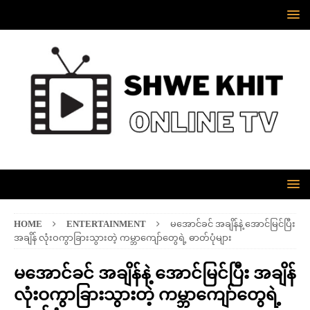
HOME
ENTERTAINMENT
မအောင်ခင် အချိန်နဲ့ အောင်မြင်ပြီး
အချိန် လုံးဝကွာခြားသွားတဲ့ ကမ္ဘာကျော်တွေရဲ့ ဓာတ်ပုံများ
မအောင်ခင် အချိန်နဲ့ အောင်မြင်ပြီး အချိန်
လုံးဝကွာခြားသွားတဲ့ ကမ္ဘာကျော်တွေရဲ့