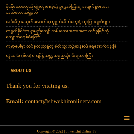
ဒိုင်နိုဆောတွေကို မျိုးတုံးစေခဲ့တဲ့ ဥက္ကာခဲကြီးရဲ့ အဖျက်စွမ်းအား
ဘယ်လောက်ရှိခဲ့လဲ
သင်သိမှာမဟုတ်လောက်တဲ့ ပုရွက်ဆိတ်တွေရဲ့ ထူးခြားချက်များ ….
တရုတ်နိုင်ငံက နာမည်ကျော် လမ်းဘေးအစားအစာ တစ်ခုဖြစ်တဲ့
ကျောက်စရစ်ခဲကြော်
ကမ္ဘာပေါ်မှာ တစ်ခုတည်းရှိတဲ့ စိတ်ကူးယဉ်ဆန်ဆန် ရေအောက်ပန်းခြံ
တွဲပေါင်း (၆၀၀) ကျော်နဲ့ ကမ္ဘာ့အရှည်ဆုံး မီးရထားကြီး
ABOUT US:
Thank you for visiting us.
Email:
contact@shwekhitonlinetv.com
Copyright © 2022 | Shwe Khit Online TV