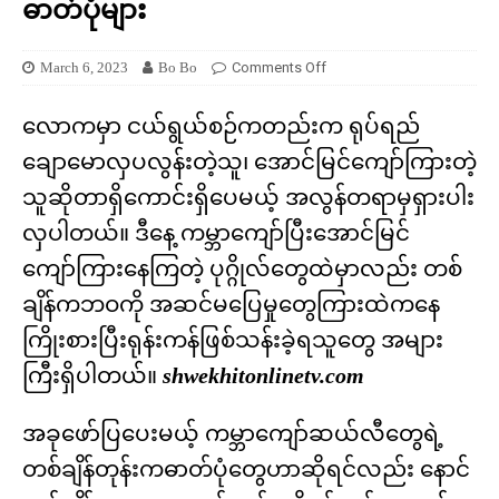
ဓာတ်ပုံများ
March 6, 2023
Bo Bo
Comments Off
လောကမှာ ငယ်ရွယ်စဉ်ကတည်းက ရုပ်ရည်
ချောမောလှပလွန်းတဲ့သူ၊ အောင်မြင်ကျော်ကြားတဲ့
သူဆိုတာရှိကောင်းရှိပေမယ့် အလွန်တရာမှရှားပါး
လှပါတယ်။ ဒီနေ့ ကမ္ဘာကျော်ပြီးအောင်မြင်
ကျော်ကြားနေကြတဲ့ ပုဂ္ဂိုလ်တွေထဲမှာလည်း တစ်
ချိန်ကဘဝကို အဆင်မပြေမှုတွေကြားထဲကနေ
ကြိုးစားပြီးရုန်းကန်ဖြစ်သန်းခဲ့ရသူတွေ အများ
ကြီးရှိပါတယ်။
shwekhitonlinetv.com
အခုဖော်ပြပေးမယ့် ကမ္ဘာကျော်ဆယ်လီတွေရဲ့
တစ်ချိန်တုန်းကဓာတ်ပုံတွေဟာဆိုရင်လည်း နောင်