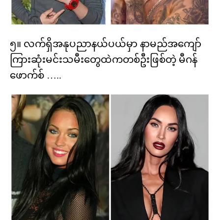
၅။ လက်ရှိအနုပညာနယ်ပယ်မှာ နာမည်အကျော်
ကြားဆုံးမင်းသမီးတွေထဲကတစ်ဦးဖြစ်တဲ့ မီဂန်
ဖောက်စ် …..