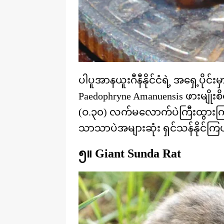
ပါပူအာနယူးဂီနီနိုင်ငံရဲ့ အရှေ့ပို
Paedophryne Amanuensis ဖားမျိ
(ဝ.၃၀) လက်မလောက်ပဲကြီးထွားကြ
သာသာပဲအများဆုံး ရှင်သန်နိုင်က
၅။ Giant Sunda Rat