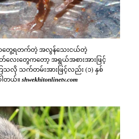
င်းမှာတွေ့ရတက်တဲ့ အလွန်သေးငယ်တဲ့
ုးစိတ်လေးတွေကတော့ အရွယ်အစားအားဖြင့်
သလို သက်တမ်းအားဖြင့်လည်း (၁) နှစ်
ြပါတယ်။
shwekhitonlinetv.com