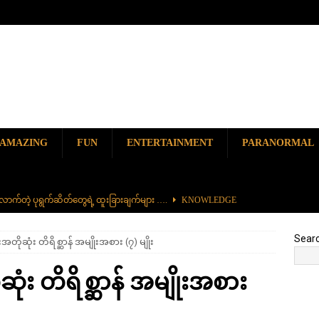
AMAZING
FUN
ENTERTAINMENT
PARANORMAL
ာက်တဲ့ ပုရွက်ဆိတ်တွေရဲ့ ထူးခြားချက်များ ….
KNOWLEDGE
ာမည်ကျော် လမ်းဘေးအစားအစာ တစ်ခုဖြစ်တဲ့ ကျောက်စရစ်ခဲကြော်
Sear
တိုဆုံး တိရိစ္ဆာန် အမျိုးအစား (၇) မျိုး
ှာ တစ်ခုတည်းရှိတဲ့ စိတ်ကူးယဉ်ဆန်ဆန် ရေအောက်ပန်းခြံ
AMAZING
ံး တိရိစ္ဆာန် အမျိုးအစား
၆၀၀) ကျော်နဲ့ ကမ္ဘာ့အရှည်ဆုံး မီးရထားကြီး
KNOWLEDGE