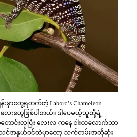
်းမှာတွေ့ရတက်တဲ့ Labord’s Chameleon
လေးတွေဖြစ်ပါတယ်။ ဒါပေမယ့်သူတို့ရဲ့
ုတောင်းလှပြီး လေးလ ကနေ ငါးလလောက်သာ
ုတ်သင်အနွယ်ဝင်ထဲမှာတော့ သက်တမ်းအတိုဆုံး