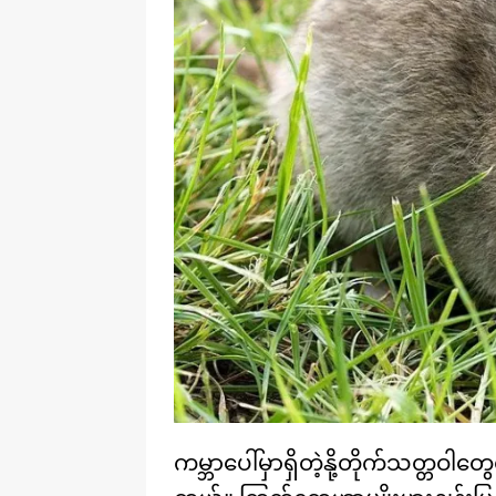
ကမ္ဘာပေါ်မှာရှိတဲ့နို့တိုက်သတ္တ