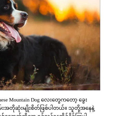
 Bernese Mountain Dog လေးတွေကတော့ ခွေး
းအတိုဆုံးမျိုးစိတ်ဖြစ်ပါတယ်။ သူတို့အနေနဲ့