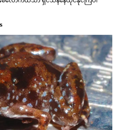
စ်လောက်ထိသာ ရှင်သန်နေထိုင်နိုင်ကြပါ
s