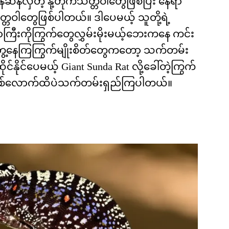
်ဆန်လှတဲ့ နို့တိုက်သတ္တဝါတွေဖြစ်ပြီး နေရာ
တ္တဝါတွေဖြစ်ပါတယ်။ ဒါပေမယ့် သူတို့ရဲ့
ီးကိုကြွက်တွေလွှမ်းမိုးမယ့်ဘေးကနေ ကင်း
ေ့နေကြကြွက်မျိုးစိတ်တွေကတော့ သက်တမ်း
်နိုင်ပေမယ့် Giant Sunda Rat လို့ခေါ်တဲ့ကြွက်
နှစ်လောက်ထိပဲသက်တမ်းရှည်ကြပါတယ်။