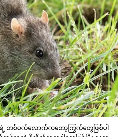
ဝါတွေရဲ့ တစ်ဝက်လောက်ကတော့ကြွက်တွေဖြစ်ပါ