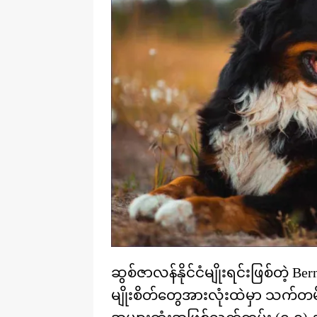
ဆွစ်ဇာလန်နိုင်ငံမျိုးရင်းဖြစ်တဲ့
မျိုးစိတ်တွေအားလုံးထဲမှာ သက်တမ်