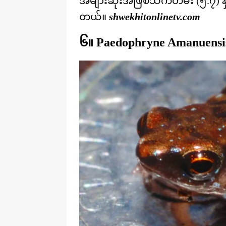
အများဆုံးအဖြစ်သက်တမ်း (၅.၇) နှ
တယ်။
shwekhitonlinetv.com
၆။ Paedophryne Amanuensi