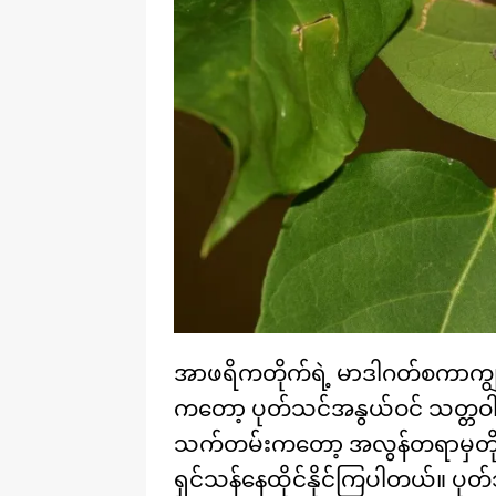
အာဖရိကတိုက်ရဲ့ မာဒါဂတ်စကာကျွန
ကတော့ ပုတ်သင်အနွယ်ဝင် သတ္တဝါ
သက်တမ်းကတော့ အလွန်တရာမှတိ
ရှင်သန်နေထိုင်နိုင်ကြပါတယ်။ ပ