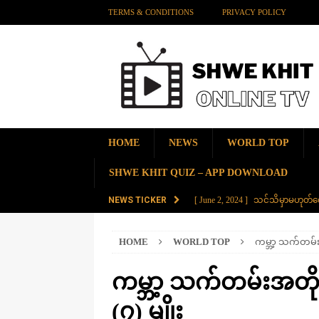
TERMS & CONDITIONS
PRIVACY POLICY
HOME
NEWS
WORLD TOP
SHWE KHIT QUIZ – APP DOWNLOAD
NEWS TICKER
[ June 2, 2024 ]
သင်သိမှာမဟုတ်လေ
[ June 2, 2024 ]
တရုတ်နိုင်ငံက န
HOME
WORLD TOP
ကမ္ဘာ့ သက်တမ်းအ
AMAZING
[ November 28, 2023 ]
ကမ္ဘာပေါ်မ
ကမ္ဘာ့ သက်တမ်းအတိုဆု
[ November 28, 2023 ]
တွဲပေါင်း (
(၇) မျိုး