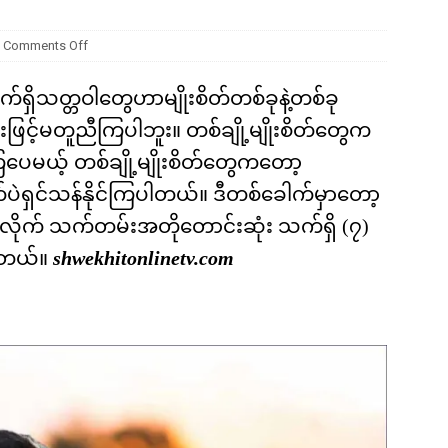
ကို မျိုးတုံးစေခဲ့တဲ့ ဥက္ကာခဲကြီးရဲ့ အဖျက်စွမ်းအား ဘယ်လောက်ရှိခဲ့လဲ
Comments Off
သက်ရှိသတ္တဝါတွေဟာမျိုးစိတ်တစ်ခုနဲ့တစ်ခု
းဖြင့်မတူညီကြပါဘူး။ တစ်ချို့မျိုးစိတ်တွေက
င်ကြပေမယ့် တစ်ချို့မျိုးစိတ်တွေကတော့
ပဲရှင်သန်နိုင်ကြပါတယ်။ ဒီတစ်ခေါက်မှာတော့
်အလိုက် သက်တမ်းအတိုတောင်းဆုံး သက်ရှိ (၇)
ပါတယ်။
shwekhitonlinetv.com