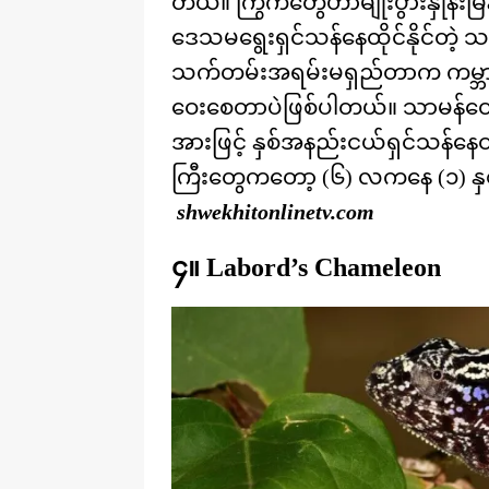
တယ်။ ကြွက်တွေဟာမျိုးပွားနှုန်းမြန
ဒေသမရွေးရှင်သန်နေထိုင်နိုင်တဲ့ သ
သက်တမ်းအရမ်းမရှည်တာက ကမ္ဘာကြ
ဝေးစေတာပဲဖြစ်ပါတယ်။ သာမန်တွ
အားဖြင့် နှစ်အနည်းငယ်ရှင်သန်နေထိုင
ကြီးတွေကတော့ (၆) လကနေ (၁) 
shwekhitonlinetv.com
၄။ Labord’s Chameleon