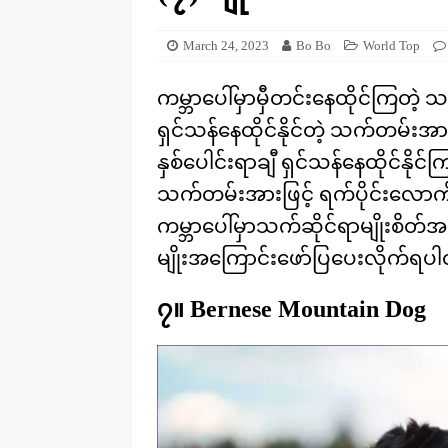
[ August 20, 2025 ]
ဒိုင်နိုဆောတွေ
KNOWLEDGE
March 24, 2023
Bo Bo
World Top
ကမ္ဘာပေါ်မှာမှီတင်းနေထိုင်ကြတဲ့ 
ရှင်သန်နေထိုင်နိုင်တဲ့ သက်တမ်းအာ
နှစ်ပေါင်းရာချီ ရှင်သန်နေထိုင်နို
သက်တမ်းအားဖြင့် ရက်ပိုင်းလောက်
ကမ္ဘာပေါ်မှာသက်ဆိုင်ရာမျိုးစိတ
မျိုးအကြောင်းဖော်ပြပေးလိုက်ရ
၇။ Bernese Mountain Dog