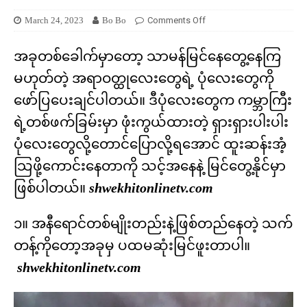
March 24, 2023
Bo Bo
Comments Off
အခုတစ်ခေါက်မှာတော့ သာမန်မြင်နေတွေ့နေကြ
မဟုတ်တဲ့ အရာဝတ္ထုလေးတွေရဲ့ ပုံလေးတွေကို
ဖော်ပြပေးချင်ပါတယ်။ ဒီပုံလေးတွေက ကမ္ဘာကြီး
ရဲ့တစ်ဖက်ခြမ်းမှာ ဖုံးကွယ်ထားတဲ့ ရှားရှားပါးပါး
ပုံလေးတွေလို့တောင်ပြောလို့ရအောင် ထူးဆန်းအံ့
သြဖို့ကောင်းနေတာကို သင့်အနေနဲ့ မြင်တွေ့နိုင်မှာ
ဖြစ်ပါတယ်။
shwekhitonlinetv.com
၁။ အနီရောင်တစ်မျိုးတည်းနဲ့ဖြစ်တည်နေတဲ့ သက်
တန့်ကိုတော့အခုမှ ပထမဆုံးမြင်ဖူးတာပါ။
shwekhitonlinetv.com