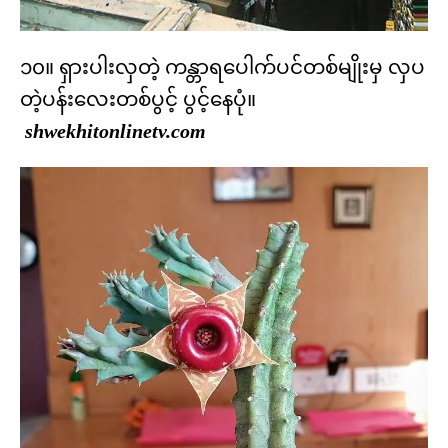
၁၀။ ရှားပါးလှတဲ့ ကန္တာရပေါက်ပင်တစ်မျိုးမှ လှပ
တဲ့ပန်းလေးတစ်ပွင့် ပွင့်နေပုံ။
shwekhitonlinetv.com