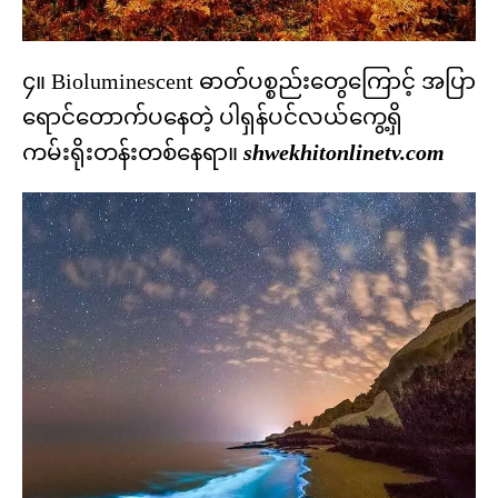
၄။ Bioluminescent ဓာတ်ပစ္စည်းတွေကြောင့် အပြာ
ရောင်တောက်ပနေတဲ့ ပါရှန်ပင်လယ်ကွေ့ရှိ
ကမ်းရိုးတန်းတစ်နေရာ။
shwekhitonlinetv.com