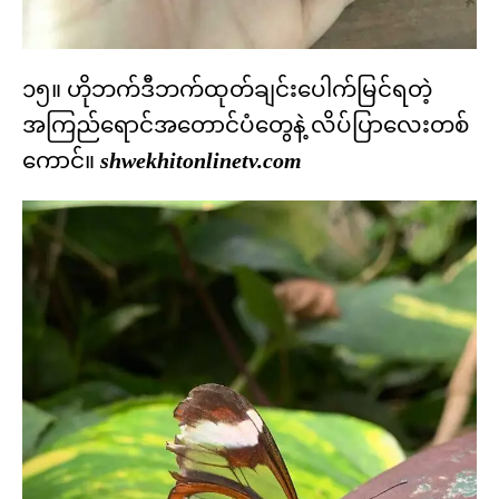
၁၅။ ဟိုဘက်ဒီဘက်ထုတ်ချင်းပေါက်မြင်ရတဲ့
အကြည်ရောင်အတောင်ပံတွေနဲ့ လိပ်ပြာလေးတစ်
ကောင်။
shwekhitonlinetv.com