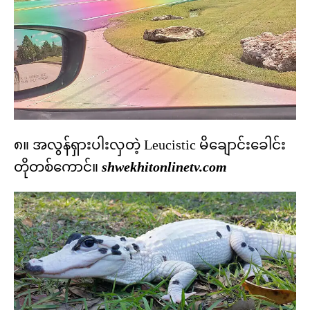
၈။ အလွန်ရှားပါးလှတဲ့ Leucistic မိချောင်းခေါင်း
တိုတစ်ကောင်။
shwekhitonlinetv.com