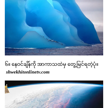
၆။ နေဝင်ချိန်ကို အာကာသထဲမှ တွေ့မြင်ရတဲ့ပုံ။
shwekhitonlinetv.com