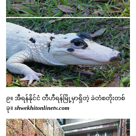
၉။ အီရန်နိုင်ငံ တီဟီရန်မြို့မှာရှိတဲ့ ခဲတံစတိုးတစ်
ခု။
shwekhitonlinetv.com