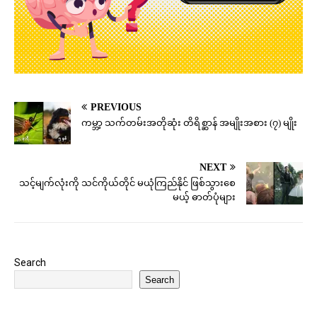
PREVIOUS
ကမ္ဘာ့ သက်တမ်းအတိုဆုံး တိရိစ္ဆာန် အမျိုးအစား (၇) မျိုး
NEXT
သင့်မျက်လုံးကို သင်ကိုယ်တိုင် မယုံကြည်နိုင်​ ဖြစ်သွားစေ
မယ့် ဓာတ်ပုံများ
Search
Search