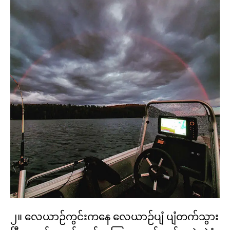
၂။ လေယာဉ်ကွင်းကနေ လေယာဉ်ပျံ ပျံတက်သွား