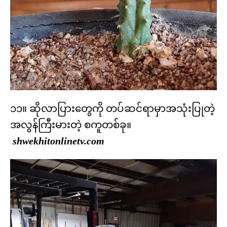
၁၁။ ဆိုလာပြားတွေကို တပ်ဆင်ရာမှာအသုံးပြုတဲ့
အလွန်ကြီးမားတဲ့ စကူတစ်ခု။
shwekhitonlinetv.com