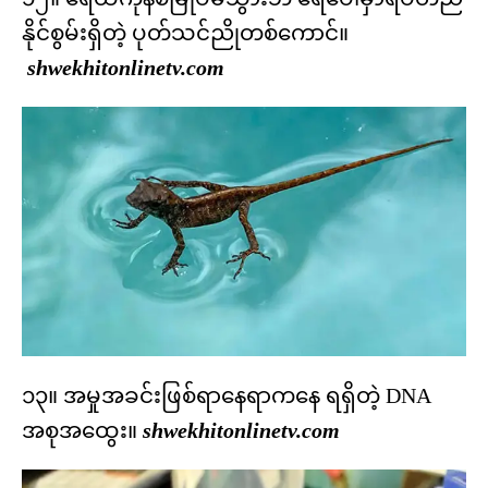
နိုင်စွမ်းရှိတဲ့ ပုတ်သင်ညိုတစ်ကောင်။
shwekhitonlinetv.com
၁၃။ အမှုအခင်းဖြစ်ရာနေရာကနေ ရရှိတဲ့ DNA
အစုအထွေး။
shwekhitonlinetv.com