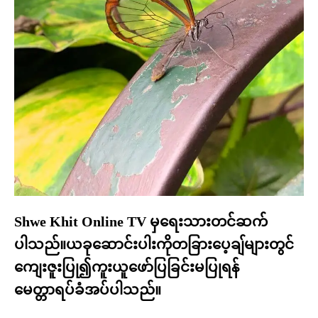
Shwe Khit Online TV မှရေးသားတင်ဆက်
ပါသည်။ယခုဆောင်းပါးကိုတခြားပေ့ချ်များတွင်
ကျေးဇူးပြု၍ကူးယူဖော်ပြခြင်းမပြုရန်
မေတ္တာရပ်ခံအပ်ပါသည်။