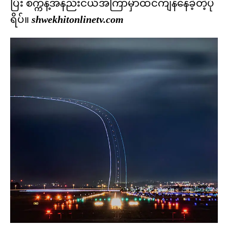
ပြီး စက္ကန့်အနည်းငယ်အကြာမှာထင်ကျန်နေခဲ့တဲ့ပုံ
ရိပ်။
shwekhitonlinetv.com