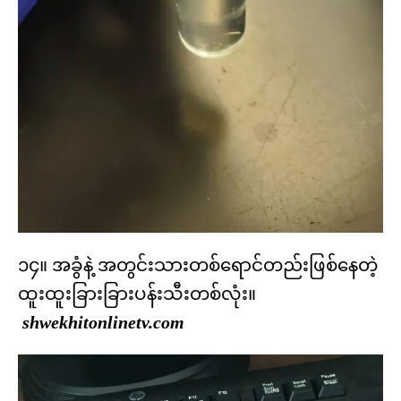
၁၄။ အခွံနဲ့ အတွင်းသားတစ်ရောင်တည်းဖြစ်နေတဲ့
ထူးထူးခြားခြားပန်းသီးတစ်လုံး။
shwekhitonlinetv.com