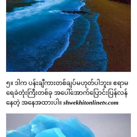
၅။ ဒါက ပန်းချီကားတစ်ချပ်မဟုတ်ပါဘူး။ ဧရာမ
ရေခဲတုံးကြီးတစ်ခု အပေါ်အောက်ပြောင်းပြန်လန်
နေတဲ့ အနေအထားပါ။
shwekhitonlinetv.com