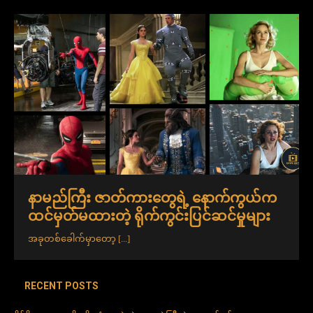
နာမည်ကြီး ဇာတ်ကားတွေရဲ့ နောက်ကွယ်က
ထင်မှတ်မထားတဲ့ ရိုက်ကွင်းပြင်ဆင်မှုများ
အခုတစ်ခေါက်မှာတော့
[...]
RECENT POSTS