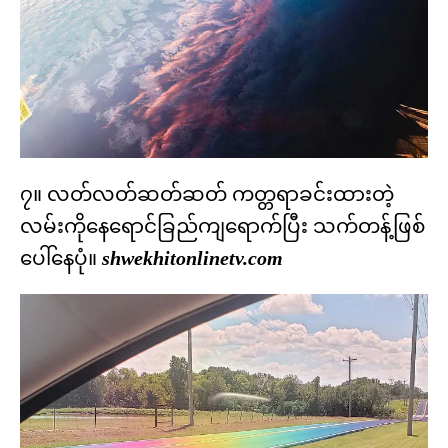
၇။ လတ်လတ်ဆတ်ဆတ် ကတ္တရာခင်းထားတဲ့
လမ်းကိုနေရောင်ခြည်ကျရောက်ပြီး သက်တန့်ဖြစ်
ပေါ်နေပုံ။
shwekhitonlinetv.com