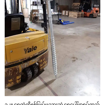
၁၂။ ရေထဲကိုနစ်မြုပ်မသွားဘဲ ရေပေါ်မှာရပ်တည်