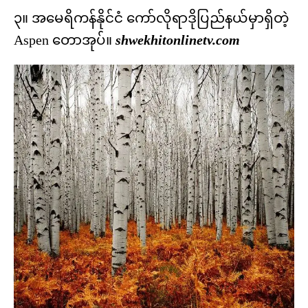
၃။ အမေရိကန်နိုင်ငံ ကော်လိုရာဒိုပြည်နယ်မှာရှိတဲ့
Aspen တောအုပ်။
shwekhitonlinetv.com