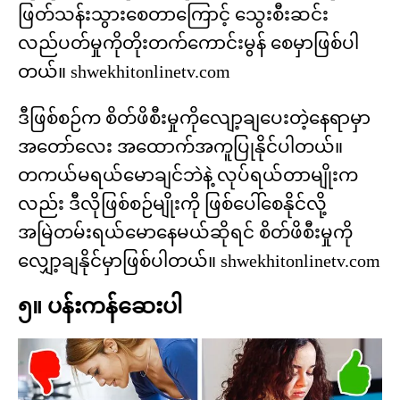
ဖြတ်သန်းသွားစေတာကြောင့် သွေးစီးဆင်း
လည်ပတ်မှုကိုတိုးတက်ကောင်းမွန် စေမှာဖြစ်ပါ
တယ်။ shwekhitonlinetv.com
ဒီဖြစ်စဉ်က စိတ်ဖိစီးမှုကိုလျော့ချပေးတဲ့နေရာမှာ
အတော်လေး အထောက်အကူပြုနိုင်ပါတယ်။
တကယ်မရယ်မောချင်ဘဲနဲ့ လုပ်ရယ်တာမျိုးက
လည်း ဒီလိုဖြစ်စဉ်မျိုးကို ဖြစ်ပေါ်စေနိုင်လို့
အမြဲတမ်းရယ်မောနေမယ်ဆိုရင် စိတ်ဖိစီးမှုကို
လျှော့ချနိုင်မှာဖြစ်ပါတယ်။ shwekhitonlinetv.com
၅။ ပန်းကန်ဆေးပါ