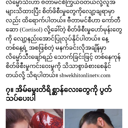
လိမ္မော်သီးဟာ ဗီတာမင်စီကြွယ်ဝတယ်လို့လူအ
များသိထားပြီး စိတ်ဖိစီးမှုတွေကိုလျော့ချရာမှာ
လည်း ထိရောက်ပါတယ်။ ဗီတာမင်စီဟာ ကော်တီ
ဆော (Cortisol) လို့ခေါ်တဲ့ စိတ်ဖိစီးမှုဟော်မုန်းတွေ
ကို လျော့နည်းအောင်ပြုလုပ်နိုင်ပါတယ်။ နေ့
တစ်နေ့ရဲ့ အစဖြစ်တဲ့ မနက်ခင်းလိုအချိန်မှာ
လိမ္မော်သီးဖျော်ရည် သောက်ခြင်းဖြင့် တစ်နေကုန်
စိတ်ဖိစီးမှုကင်းဝေးမှုကို သိသာစွာခံစားစေနိုင်
တယ်လို့ သိရပါတယ်။ shwekhitonlinetv.com
၇။ အိမ်မွေးတိရိစ္ဆာန်လေးတွေကို ပွတ်
သပ်ပေးပါ