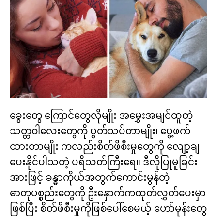
ခွေးတွေ ကြောင်တွေလိုမျိုး အမွှေးအမျင်ထူတဲ့
သတ္တဝါလေးတွေကို ပွတ်သပ်တာမျိုး၊ ပွေ့ဖက်
ထားတာမျိုး ကလည်းစိတ်ဖိစီးမှုတွေကို လျော့ချ
ပေးနိုင်ပါသတဲ့ ပရိသတ်ကြီးရေ။ ဒီလိုပြုမူခြင်း
အားဖြင့် ခန္ဓာကိုယ်အတွက်ကောင်းမွန်တဲ့
ဓာတုပစ္စည်းတွေကို ဦးနှောက်ကထုတ်လွှတ်ပေးမှာ
ဖြစ်ပြီး စိတ်ဖိစီးမှုကိုဖြစ်ပေါ်စေမယ့် ဟော်မုန်းတွေ