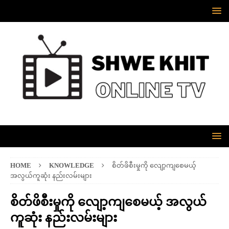
HOME
KNOWLEDGE
စိတ်ဖိစီးမှုကို လျော့ကျစေမယ့်
အလွယ်ကူဆုံး နည်းလမ်းများ
စိတ်ဖိစီးမှုကို လျော့ကျစေမယ့် အလွယ်
ကူဆုံး နည်းလမ်းများ