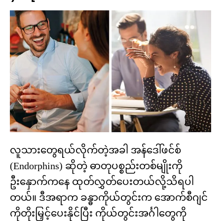
လူသားတွေရယ်လိုက်တဲ့အခါ အန်ဒေါ်ဖင်စ်
(Endorphins) ဆိုတဲ့ ဓာတုပစ္စည်းတစ်မျိုးကို
ဦးနှောက်ကနေ ထုတ်လွှတ်ပေးတယ်လို့သိရပါ
တယ်။ ဒီအရာက ခန္ဓာကိုယ်တွင်းက အောက်စီဂျင်
ကိုတိုးမြှင့်ပေးနိုင်ပြီး ကိုယ်တွင်းအင်္ဂါတွေကို