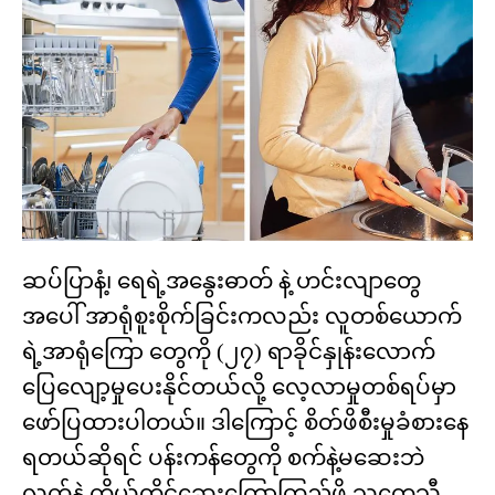
ဆပ်ပြာနံ့၊ ရေရဲ့အနွေးဓာတ် နဲ့ ဟင်းလျာတွေ
အပေါ် အာရုံစူးစိုက်ခြင်းကလည်း လူတစ်ယောက်
ရဲ့အာရုံကြော တွေကို (၂၇) ရာခိုင်နှုန်းလောက်
ပြေလျော့မှုပေးနိုင်တယ်လို့ လေ့လာမှုတစ်ရပ်မှာ
ဖော်ပြထားပါတယ်။ ဒါကြောင့် စိတ်ဖိစီးမှုခံစားနေ
ရတယ်ဆိုရင် ပန်းကန်တွေကို စက်နဲ့မဆေးဘဲ
လက်နဲ့ ကိုယ်တိုင်ဆေးကြောကြည့်ဖို့ သုတေသီ