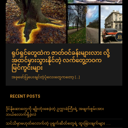
ရုပ်ရှင်တွေထဲက ဇာတ်ဝင်ခန်းများလား လို့
အထင်မှားသွားနိုင်တဲ့ လက်တွေ့ဘဝက
မြင်ကွင်းများ
အခုဖော်ပြပေးချင်တဲ့ပုံလေးတွေကတော့
[...]
RECENT POSTS
ဒိုင်နိုဆောတွေကို မျိုးတုံးစေခဲ့တဲ့ ဥက္ကာခဲကြီးရဲ့ အဖျက်စွမ်းအား
ဘယ်လောက်ရှိခဲ့လဲ
သင်သိမှာမဟုတ်လောက်တဲ့ ပုရွက်ဆိတ်တွေရဲ့ ထူးခြားချက်များ ….