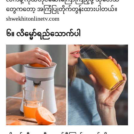
တွေကတော့ အကြံပြုတိုက်တွန်းထားပါတယ်။
shwekhitonlinetv.com
၆။ လိမ္မော်ရည်သောက်ပါ