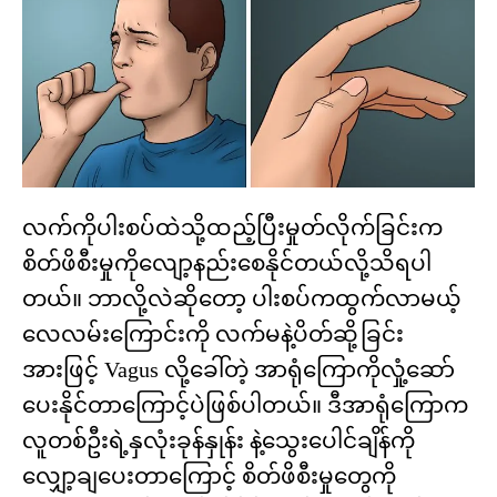
လက်ကိုပါးစပ်ထဲသို့ထည့်ပြီးမှုတ်လိုက်ခြင်းက
စိတ်ဖိစီးမှုကိုလျော့နည်းစေနိုင်တယ်လို့သိရပါ
တယ်။ ဘာလို့လဲဆိုတော့ ပါးစပ်ကထွက်လာမယ့်
လေလမ်းကြောင်းကို လက်မနဲ့ပိတ်ဆို့ခြင်း
အားဖြင့် Vagus လို့ခေါ်တဲ့ အာရုံကြောကိုလှုံ့ဆော်
ပေးနိုင်တာကြောင့်ပဲဖြစ်ပါတယ်။ ဒီအာရုံကြောက
လူတစ်ဦးရဲ့နှလုံးခုန်နှုန်း နဲ့သွေးပေါင်ချိန်ကို
လျှော့ချပေးတာကြောင့် စိတ်ဖိစီးမှုတွေကို