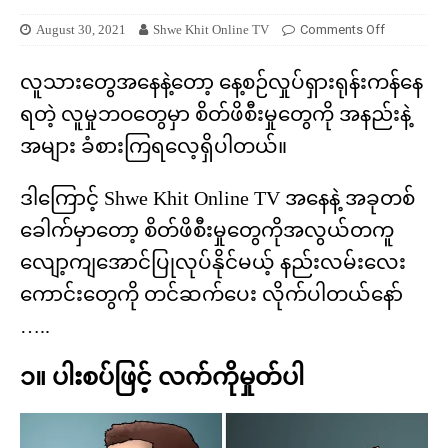
August 30, 2021
Shwe Khit Online TV
Comments Off
လူသားတွေအနေနဲ့တော့ နေ့စဉ်လှုပ်ရှားရုန်းကန်နေ
ရတဲ့ လူမှုဘဝတွေမှာ စိတ်ဖိစီးမှုတွေကို အနည်းနဲ့
အများ ခံစားကြရလေ့ရှိပါတယ်။
ဒါကြောင့် Shwe Khit Online TV အနေနဲ့ အခုတစ်
ခေါက်မှာတော့ စိတ်ဖိစီးမှုတွေကိုအလွယ်တကူ
လျော့ကျအောင်ပြုလုပ်နိုင်မယ့် နည်းလမ်းလေး
ကောင်းတွေကို တင်ဆက်ပေး လိုက်ပါတယ်နော်
…..
၁။ ပါးစပ်ဖြင့် လက်ကိုမှုတ်ပါ