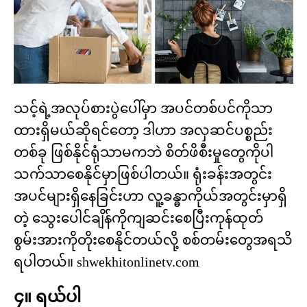
သင့်ရဲ့အလုပ်စားပွဲပေါ်မှာ အပင်တစ်ပင်ကိုသာ
ထားရှိမယ်ဆိုရင်တော့ ဒါဟာ အလှဆင်ပစ္စည်း
တစ်ခု ဖြစ်နိုင်ရုံသာမကဘဲ စိတ်ဖိစီးမှုတွေကိုပါ
သက်သာစေနိုင်မှာဖြစ်ပါတယ်။ ရုံးခန်းအတွင်း
အပင်များရှိနေခြင်းဟာ လူ့ခန္ဓာကိုယ်အတွင်းမှာရှိ
တဲ့ သွေးပေါင်ချိန်ကိုကျဆင်းစေပြီးကုန်ထုတ်
စွမ်းအားကိုတိုးစေနိုင်တယ်လို့ စစ်တမ်းတွေအရသိ
ရပါတယ်။ shwekhitonlinetv.com
၄။ ရယ်ပါ