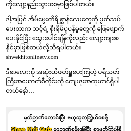
ကိုလျော့နည်းသွားစေမှာဖြစ်ပါတယ်။
ဒါ့အပြင် အိမ်မွေးတိရိစ္ဆာန်လေးတွေကို ပွတ်သပ်
ပေးတာက သင့်ရဲ့ စိုးရိမ်ပူပန်မှုတွေကို ဖြေဖျောက်
ပေးနိုင်ပြီး သွေးပေါင်ချိန်ကိုလည်း လျော့ကျစေ
နိုင်မှာဖြစ်တယ်လို့သိရပါတယ်။
shwekhitonlinetv.com
ဒီစာလေးကို အဆုံးထိဖတ်ရှုပေးကြတဲ့ ပရိသတ်
ကြီးအယောက်စီတိုင်းကို ကျေးဇူးအထူးတင်ရှိပါ
တယ်နော်…