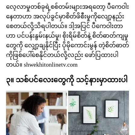
လေ့လာမှုတစ်ခုရဲ့စစ်တမ်းများအရတော့ ပီကေဝါး
နေတာဟာ အလုပ်ခွင်မှာစိတ်ဖိစီးမှုကိုလျော့နည်း
စေတယ်လို့သိရပါတယ်။ ဒါ့အပြင် ပီကေဝါးတာ
ဟာ ပင်ပန်းနွမ်းနယ်မှု၊ စိုးရိမ်စိတ်နဲ့ စိတ်ဓာတ်ကျမှု
တွေကို လျှော့ချနိုင်ပြီး ပိုမိုကောင်းမွန် တဲ့စိတ်ဓာတ်
ကိုဖြစ်ပေါ်စေနိုင်တယ်လို့လည်း ဖော်ပြထားပါ
တယ်။ shwekhitonlinetv.com
၃။ သစ်ပင်လေးတွေကို သင့်နားမှာထားပါ