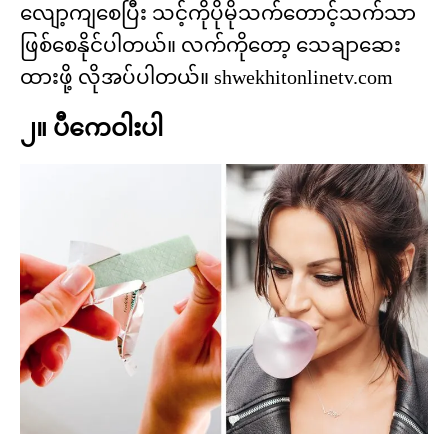
လျော့ကျစေပြီး သင့်ကိုပိုမိုသက်တောင့်သက်သာ
ဖြစ်စေနိုင်ပါတယ်။ လက်ကိုတော့ သေချာဆေး
ထားဖို့ လိုအပ်ပါတယ်။ shwekhitonlinetv.com
၂။ ပီကေဝါးပါ