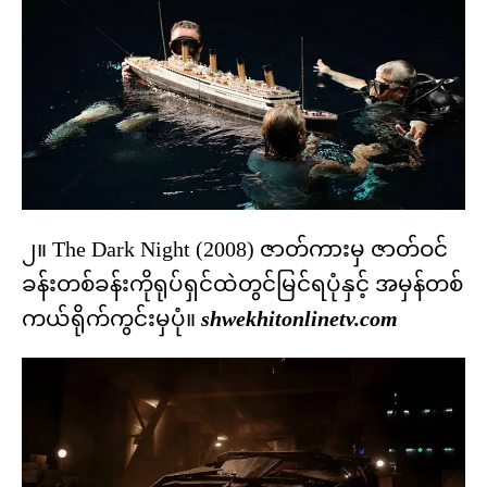
၂။ The Dark Night (2008) ဇာတ်ကားမှ ဇာတ်ဝင်
ခန်းတစ်ခန်းကိုရုပ်ရှင်ထဲတွင်မြင်ရပုံနှင့် အမှန်တစ်
ကယ်ရိုက်ကွင်းမှပုံ။
shwekhitonlinetv.com