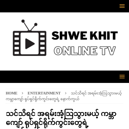
HOME
ENTERTAINMENT
သင်သိရင် အရမ်းအံ့သြသွားမယ့်
ကမ္ဘာကျော် ရုပ်ရှင်ရိုက်ကွင်းတွေရဲ့ နောက်ကွယ်
သင်သိရင် အရမ်းအံ့သြသွားမယ့် ကမ္ဘာ
ကျော် ရုပ်ရှင်ရိုက်ကွင်းတွေရဲ့