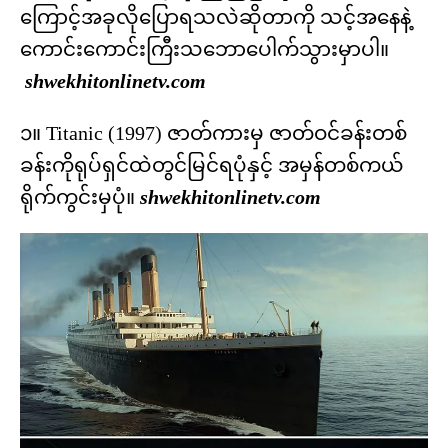
ကြောင့်အခုလိုပြောရသလဲဆိုတာကို သင့်အနေနဲ့
ကောင်းကောင်းကြီးသဘောပေါက်သွားမှာပါ။
shwekhitonlinetv.com
၁။ Titanic (1997) ဇာတ်ကားမှ ဇာတ်ဝင်ခန်းတစ်
ခန်းကိုရုပ်ရှင်ထဲတွင်မြင်ရပုံနှင့် အမှန်တစ်ကယ်
ရိုက်ကွင်းမှပုံ။
shwekhitonlinetv.com