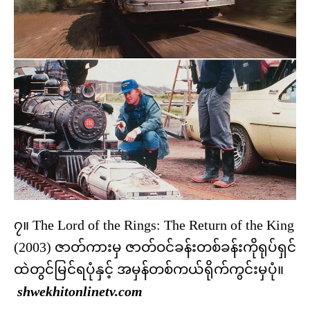
၇။ The Lord of the Rings: The Return of the King
(2003) ဇာတ်ကားမှ ဇာတ်ဝင်ခန်းတစ်ခန်းကိုရုပ်ရှင်
ထဲတွင်မြင်ရပုံနှင့် အမှန်တစ်ကယ်ရိုက်ကွင်းမှပုံ။
shwekhitonlinetv.com