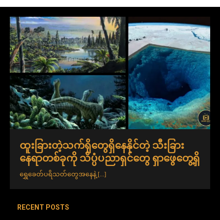
ထူးခြားတဲ့သက်ရှိတွေရှိနေနိုင်တဲ့ သီးခြား
နေရာတစ်ခုကို သိပ္ပံပညာရှင်တွေ ရှာဖွေတွေ့ရှိ
ရွှေခေတ်ပရိသတ်တွေအနေနဲ့
[...]
RECENT POSTS