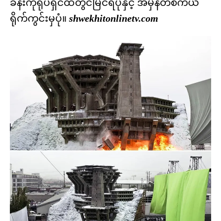
ခန်းကိုရုပ်ရှင်ထဲတွင်မြင်ရပုံနှင့် အမှန်တစ်ကယ်
ရိုက်ကွင်းမှပုံ။
shwekhitonlinetv.com