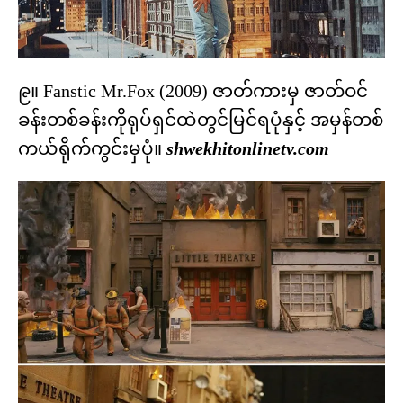
၉။ Fanstic Mr.Fox (2009) ဇာတ်ကားမှ ဇာတ်ဝင်
ခန်းတစ်ခန်းကိုရုပ်ရှင်ထဲတွင်မြင်ရပုံနှင့် အမှန်တစ်
ကယ်ရိုက်ကွင်းမှပုံ။
shwekhitonlinetv.com