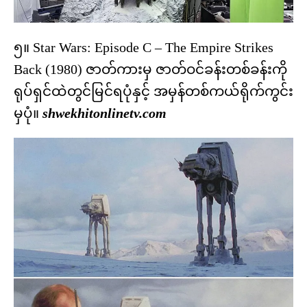
၅။ Star Wars: Episode C – The Empire Strikes
Back (1980) ဇာတ်ကားမှ ဇာတ်ဝင်ခန်းတစ်ခန်းကို
ရုပ်ရှင်ထဲတွင်မြင်ရပုံနှင့် အမှန်တစ်ကယ်ရိုက်ကွင်း
မှပုံ။
shwekhitonlinetv.com