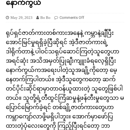
နောက်ကွယ်
May 29, 2023
Bo Bo
Comments Off
ရုပ်ရှင်ဇာတ်ကားတစ်ကားအနေနဲ့ ကမ္ဘာနဲ့ချီပြီး
အောင်မြင်မှုရရှိခဲ့ပြီဆိုရင် အဲ့ဒီဇာတ်ကားရဲ့
ဒါရိုက်တာနဲ့ ပါဝင်သရုပ်ဆောင်ကြတဲ့သူတွေဟာ
အရင်ဆုံး အသိအမှတ်ပြုချီးကျူးခံရလေ့ရှိပြီး
နောက်ကွယ်ကအရေးပါတဲ့သူအချို့ကိုတော့ မေ့
နေတက်ကြပါတယ်။ အဲ့ဒီသူတွေကတော့ ဆက်
တင်ပိုင်းဆိုင်ရာမှာတာဝန်ယူထားတဲ့ သူတွေဖြစ်ပါ
တယ်။ သူတို့ရဲ့တီထွင်ကြံဆမှုနဲ့ဖန်တီးမှုတွေသာ မ
ပြောင်မြောက်ခဲ့ရင် တစ်ချို့ဇာတ်ကားတွေဟာ
ကမ္ဘာကျော်လာဖို့မရှိပါဘူး။ အောက်မှာဖော်ပြ
ထားတဲ့ပုံလေးတွေကို ကြည့်ပြီးရင်တော့ ဘာ