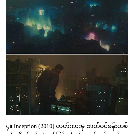
၄။ Inception (2010) ဇာတ်ကားမှ ဇာတ်ဝင်ခန်းတစ်