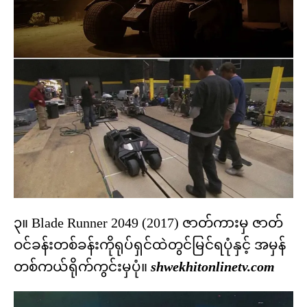
၃။ Blade Runner 2049 (2017) ဇာတ်ကားမှ ဇာတ်
ဝင်ခန်းတစ်ခန်းကိုရုပ်ရှင်ထဲတွင်မြင်ရပုံနှင့် အမှန်
တစ်ကယ်ရိုက်ကွင်းမှပုံ။
shwekhitonlinetv.com