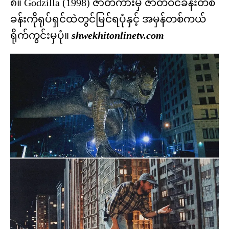
၈။ Godzilla (1998) ဇာတ်ကားမှ ဇာတ်ဝင်ခန်းတစ်
ခန်းကိုရုပ်ရှင်ထဲတွင်မြင်ရပုံနှင့် အမှန်တစ်ကယ်
ရိုက်ကွင်းမှပုံ။
shwekhitonlinetv.com