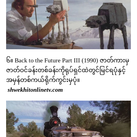
၆။ Back to the Future Part III (1990) ဇာတ်ကားမှ
ဇာတ်ဝင်ခန်းတစ်ခန်းကိုရုပ်ရှင်ထဲတွင်မြင်ရပုံနှင့်
အမှန်တစ်ကယ်ရိုက်ကွင်းမှပုံ။
shwekhitonlinetv.com