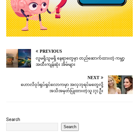
PREVIOUS
လူမရှိသူမရှိ နေရာတွေမှာ တည်ဆောက်ထားတဲ့ ကမ္ဘာ့
အထီးကျန်ဆုံး အိမ်များ
NEXT
ဟောလိဝုဒ်ရုပ်ရှင်လောကမှာ အလှဘုရင်မတွေလို့
အသိအမှတ်ပြုထားတဲ့သူ (၇) ဦး
Search
Search