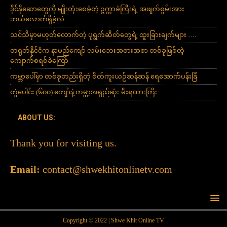
ဒိုင်နိုဆောတွေကို မျိုးတုံးစေခဲ့တဲ့ ဥက္ကာခဲကြီးရဲ့ အဖျက်စွမ်းအား
ဘယ်လောက်ရှိခဲ့လဲ
သင်သိမှာမဟုတ်လောက်တဲ့ ပုရွက်ဆိတ်တွေရဲ့ ထူးခြားချက်များ ….
တရုတ်နိုင်ငံက နာမည်ကျော် လမ်းဘေးအစားအစာ တစ်ခုဖြစ်တဲ့
ကျောက်စရစ်ခဲကြော်
ကမ္ဘာပေါ်မှာ တစ်ခုတည်းရှိတဲ့ စိတ်ကူးယဉ်ဆန်ဆန် ရေအောက်ပန်းခြံ
တွဲပေါင်း (၆၀၀) ကျော်နဲ့ ကမ္ဘာ့အရှည်ဆုံး မီးရထားကြီး
ABOUT US:
Thank you for visiting us.
Email:
contact@shwekhitonlinetv.com
Copyright © 2022 | Shwe Khit Online TV