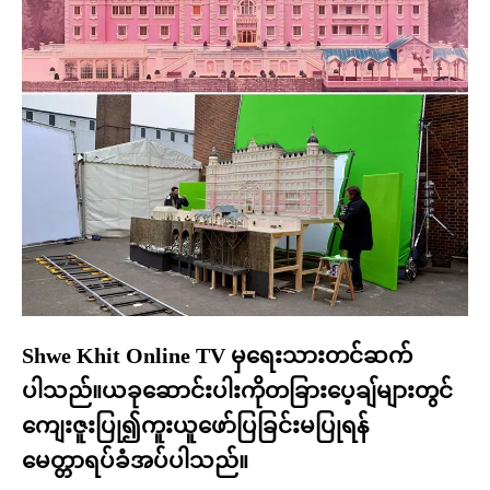
Shwe Khit Online TV မှရေးသားတင်ဆက်
ပါသည်။ယခုဆောင်းပါးကိုတခြားပေ့ချ်များတွင်
ကျေးဇူးပြု၍ကူးယူဖော်ပြခြင်းမပြုရန်
မေတ္တာရပ်ခံအပ်ပါသည်။