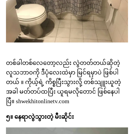
တစ်ခါတစ်လေတော့လည်း လွဲတတ်တယ်ဆိုတဲ့
လူသဘာ၀ကို ဒီပုံလေးထဲမှာ မြင်ရမှာပဲ ဖြစ်ပါ
တယ် ။ ကိုယ့်ရဲ့ ကိစ္စပြီးသွားလို့ တစ်သျူးယူတဲ့
အခါ မတ်တပ်ထပြီး ယူရမလိုတောင် ဖြစ်နေပါ
ပြီ။ shwekhitonlinetv.com
၅။ နေရာလွဲသွားတဲ့ မီးဆိုင်း