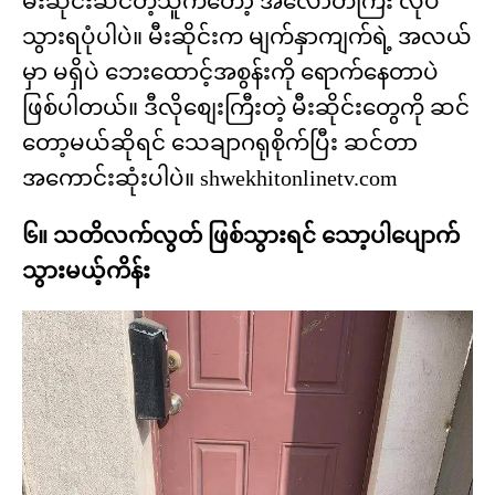
မီးဆိုင်းဆင်တဲ့သူကတော့ အလောတကြီး လုပ်
သွားရပုံပါပဲ။ မီးဆိုင်းက မျက်နှာကျက်ရဲ့ အလယ်
မှာ မရှိပဲ ဘေးထောင့်အစွန်းကို ရောက်နေတာပဲ
ဖြစ်ပါတယ်။ ဒီလိုစျေးကြီးတဲ့ မီးဆိုင်းတွေကို ဆင်
တော့မယ်ဆိုရင် သေချာဂရုစိုက်ပြီး ဆင်တာ
အကောင်းဆုံးပါပဲ။ shwekhitonlinetv.com
၆။ သတိလက်လွတ် ဖြစ်သွားရင် သော့ပါပျောက်
သွားမယ့်ကိန်း