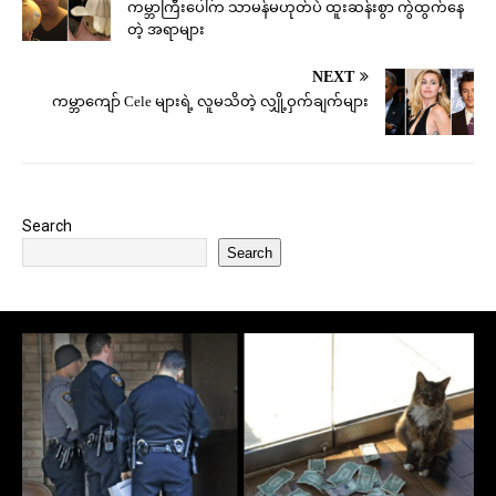
ကမ္ဘာကြီးပေါ်က သာမန်မဟုတ်ပဲ ထူးဆန်းစွာ ကွဲထွက်နေ
တဲ့ အရာများ
NEXT
ကမ္ဘာကျော် Cele များရဲ့ လူမသိတဲ့ လျှို့ဝှက်ချက်များ
Search
Search