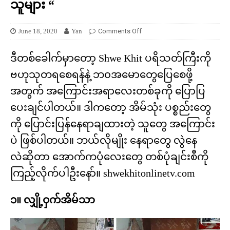
သူများ “
June 18, 2020
Yan
Comments Off
ဒီတစ်ခေါက်မှာတော့ Shwe Khit ပရိသတ်ကြီးကို
ဗဟုသုတရစေရန်နဲ့ ဘ၀အမောတွေပြေစေဖို့
အတွက် အကြောင်းအရာလေးတစ်ခုကို ပြောပြ
ပေးချင်ပါတယ်။ ဒါကတော့ အိမ်သုံး ပစ္စည်းတွေ
ကို ပြောင်းပြန်နေရာချထားတဲ့ သူတွေ အကြောင်း
ပဲ ဖြစ်ပါတယ်။ ဘယ်လိုမျိုး နေရာတွေ လွဲနေ
လဲဆိုတာ အောက်ကပုံလေးတွေ တစ်ပုံချင်းစီကို
ကြည့်လိုက်ပါဦးနော်။ shwekhitonlinetv.com
၁။ လျှို့ဝှက်အိမ်သာ