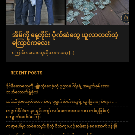
အိမ်ကို နေ့တိုင်း ပိုက်ဆံတွေ ယူလာတတ်တဲ့
ကြောင်ကလေး
ကြောင်ကလေးတွေဆိုတာကတော့
[...]
RECENT POSTS
ဒိုင်နိုဆောတွေကို မျိုးတုံးစေခဲ့တဲ့ ဥက္ကာခဲကြီးရဲ့ အဖျက်စွမ်းအား
ဘယ်လောက်ရှိခဲ့လဲ
သင်သိမှာမဟုတ်လောက်တဲ့ ပုရွက်ဆိတ်တွေရဲ့ ထူးခြားချက်များ ….
တရုတ်နိုင်ငံက နာမည်ကျော် လမ်းဘေးအစားအစာ တစ်ခုဖြစ်တဲ့
ကျောက်စရစ်ခဲကြော်
ကမ္ဘာပေါ်မှာ တစ်ခုတည်းရှိတဲ့ စိတ်ကူးယဉ်ဆန်ဆန် ရေအောက်ပန်းခြံ