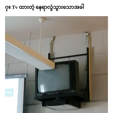
၇။ Tv ထားတဲ့ နေရာလွဲသွားသောအခါ