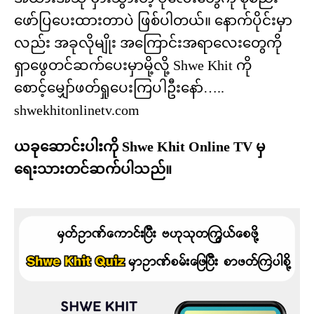
ဖော်ပြပေးထားတာပဲ ဖြစ်ပါတယ်။ နောက်ပိုင်းမှာ
လည်း အခုလိုမျိုး အကြောင်းအရာလေးတွေကို
ရှာဖွေတင်ဆက်ပေးမှာမို့လို့ Shwe Khit ကို
စောင့်မျှော်ဖတ်ရှုပေးကြပါဦးနော်…..
shwekhitonlinetv.com
ယခုဆောင်းပါးကို Shwe Khit Online TV မှ
ရေးသားတင်ဆက်ပါသည်။