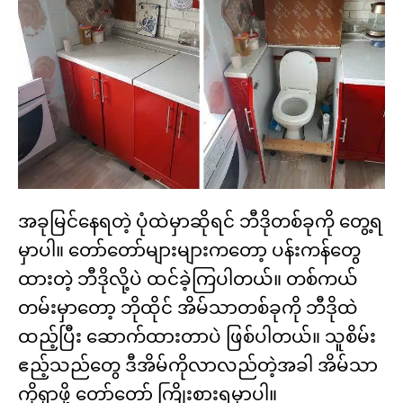
အခုမြင်နေရတဲ့ ပုံထဲမှာဆိုရင် ဘီဒိုတစ်ခုကို တွေ့ရ
မှာပါ။ တော်တော်များများကတော့ ပန်းကန်တွေ
ထားတဲ့ ဘီဒိုလို့ပဲ ထင်ခဲ့ကြပါတယ်။ တစ်ကယ်
တမ်းမှာတော့ ဘိုထိုင် အိမ်သာတစ်ခုကို ဘီဒိုထဲ
ထည့်ပြီး ဆောက်ထားတာပဲ ဖြစ်ပါတယ်။ သူစိမ်း
ဧည့်သည်တွေ ဒီအိမ်ကိုလာလည်တဲ့အခါ အိမ်သာ
ကိုရှာဖို့ တော်တော် ကြိုးစားရမှာပါ။