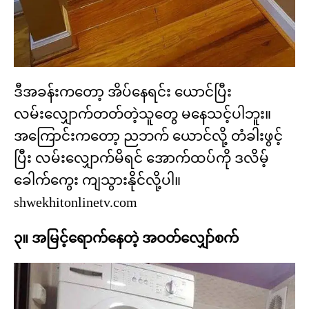
ဒီအခန်းကတော့ အိပ်နေရင်း ယောင်ပြီး
လမ်းလျှောက်တတ်တဲ့သူတွေ မနေသင့်ပါဘူး။
အကြောင်းကတော့ ညဘက် ယောင်လို့ တံခါးဖွင့်
ပြီး လမ်းလျှောက်မိရင် အောက်ထပ်ကို ဒလိမ့်
ခေါက်ကွေး ကျသွားနိုင်လို့ပါ။
shwekhitonlinetv.com
၃။ အမြင့်ရောက်နေတဲ့ အဝတ်လျှော်စက်