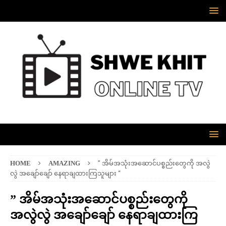
HOME
AMAZING
” အိမ်အသုံးအဆောင်ပစ္စည်းတွေကို အလွဲ
လွဲ အချော်ချော် နေရာချထားကြသူများ “
” အိမ်အသုံးအဆောင်ပစ္စည်းတွေကို
အလွဲလွဲ အချော်ချော် နေရာချထားကြ