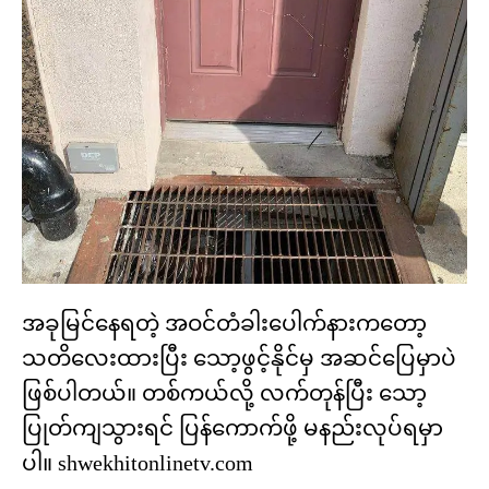
အခုမြင်နေရတဲ့ အဝင်တံခါးပေါက်နားကတော့
သတိလေးထားပြီး သော့ဖွင့်နိုင်မှ အဆင်ပြေမှာပဲ
ဖြစ်ပါတယ်။ တစ်ကယ်လို့ လက်တုန်ပြီး သော့
ပြုတ်ကျသွားရင် ပြန်ကောက်ဖို့ မနည်းလုပ်ရမှာ
ပါ။ shwekhitonlinetv.com