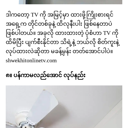
ဒါကတော့ TV ကို အမြင့်မှာ ထားဖို့ကြိုးစားရင်
အရှေ့က တိုင်တစ်ခုနဲ့ ထိလုနီးပါး ဖြစ်နေတာပဲ
ဖြစ်ပါတယ်။ အခုလို ထားထားတဲ့ ပုံစံဟာ TV ကို
ထိမိပြီး ပျက်စီးနိုင်တာ သိရဲ့နဲ့ ဘယ်လို စိတ်ကူးနဲ့
လုပ်ထားလဲဆိုတာ မခန့်မှန်း တတ်အောင်ပါပဲ။
shwekhitonlinetv.com
၈။ ပန်ကာမလည်အောင် လုပ်နည်း