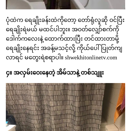
ပုံထဲက ရေချိုးခန်းထဲကိုတော့ တော်ရုံလူဆို ဝင်ပြီး
ရေချိုးရဲမယ် မထင်ပါဘူး။ အဝတ်လျှော်စက်ကို
ဒေါက်ကလေးနဲ့ ထောက်ထားပြီး တင်ထားတာမို့
ရေချိုးနေရင်း အခန့်မသင့်လို့ ကိုယ်ပေါ်ပြုတ်ကျ
လာရင် မတွေးရဲစရာပါ။ shwekhitonlinetv.com
၄။ အလှမ်းဝေးနေတဲ့ အိမ်သာနဲ့ တစ်သျူး