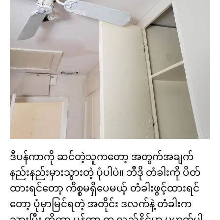
ဒီပန်ကာကို ဆင်တဲ့သူကတော့ အတွက်အချက်
နည်းနည်းမှားသွားတဲ့ ပုံပါပဲ။ ဘီဒို တံခါးကို ပိတ်
ထားရင်တော့ ကိစ္စမရှိပေမယ့် တံခါးဖွင့်ထားရင်
တော့ ပုံမှာမြင်ရတဲ့ အတိုင်း ဒလက်နဲ့ တံခါးက
သွားပြီး ထိကာ ပန်ကာ က လည်နိုင်မှာ မဟုတ်ပါ