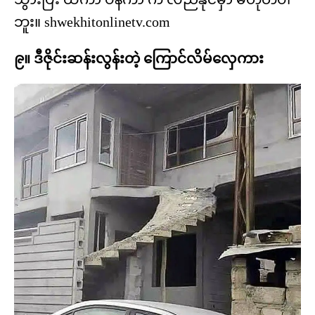
ဘူး။ shwekhitonlinetv.com
၉။ ဒီဇိုင်းဆန်းလွန်းတဲ့ ကြောင်လိမ်လှေကား