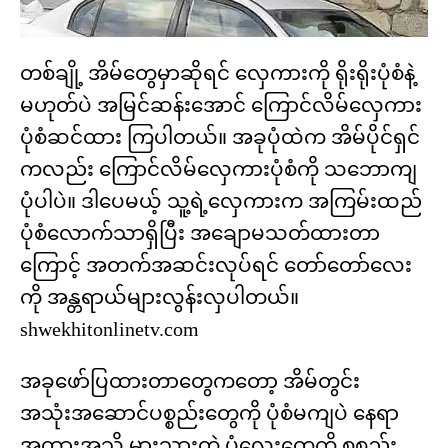
တစ်ချို့ အိမ်တွေမှာဆိုရင် လှေကားကို ရိုးရိုးပုံစံနဲ့
မဟုတ်ပဲ အမြင်ဆန်းအောင် ကြောင်လိမ်လှေကား
ပုံစံဆင်ထား ကြပါတယ်။ အခုပုံထဲက အိမ်ပိုင်ရှင်
ကလည်း ကြောင်လိမ်လှေကားပုံစံကို သဘောကျ
ပုံပါပဲ။ ဒါပေမယ့် သူ့ရဲ့လှေကားက အကြမ်းထည်
ပုံစံလောက်သာရှိပြီး အချောမသတ်ထားတာ
ကြောင့် အတက်အဆင်းလုပ်ရင် တော်တော်လေး
ကို အန္တရာယ်များလွန်းလှပါတယ်။
shwekhitonlinetv.com
အခုဖော်ပြထားတာတွေကတော့ အိမ်တွင်း
အသုံးအဆောင်ပစ္စည်းတွေကို ပုံစံမကျပဲ နေရာ
အထားအသို မှားသွားတဲ့ ပုံလေးတွေကို စုစည်း