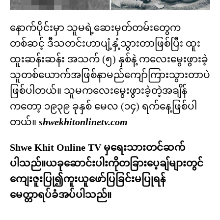
နောက်ပိုင်းမှာ သူမရဲ့ဆေးမှတ်တမ်းတွေက
တစ်ဆင့် ဒီသတင်းဟာပျံ့နှံ့သွားတာဖြစ်ပြီး ထူး
ထူးဆန်းဆန်း အသက် (၅) နှစ်နဲ့ ကလေးမွေးဖွားခဲ့
သူတစ်ယောက်အဖြစ်နာမည်ကျော်ကြားသွားတာပဲ
ဖြစ်ပါတယ်။ သူမကလေးမွေးဖွားခဲ့တဲ့အချိန်
ကတော့ ၁၉၃၉ ခုနှစ် မေလ (၁၄) ရက်နေ့ဖြစ်ပါ
တယ်။
shwekhitonlinetv.com
Shwe Khit Online TV မှရေးသားတင်ဆက်
ပါသည်။ယခုဆောင်းပါးကိုတခြားပေ့ချ်များတွင်
ကျေးဇူးပြု၍ကူးယူဖော်ပြခြင်းမပြုရန်
မေတ္တာရပ်ခံအပ်ပါသည်။