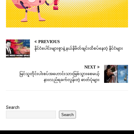
PREVIOUS
နိုင်ငံပေါင်းများစွာနဲ့ နယ်နိမိတ်ချင်းထိစပ်နေတဲ့ နိုင်ငံများ
NEXT
မြင်သူတိုင်းပါးစပ်အဟောင်းသားဖြစ်သွားစေမယ့်
နားလည်ရခက်လွန်းတဲ့ ဓာတ်ပုံများ
Search
Search