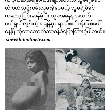
ထံ ဝယ်ယူဖို့ကမ်းလှမ်းခဲ့ပေမယ့် သူမရဲ့မိခင်
ကတော့ ငြင်းဆန်ခဲ့ပြီး သူမအနေနဲ့ အသက်
ငယ်ရွယ်လွန်းတဲ့အချိန်မှာ ရာသီစက်ဝန်းဖြစ်ပေါ်
နေပြီ ဆိုတာလောက်သာဝန်ခံပြောကြားခဲ့ပါတယ်။
shwekhitonlinetv.com