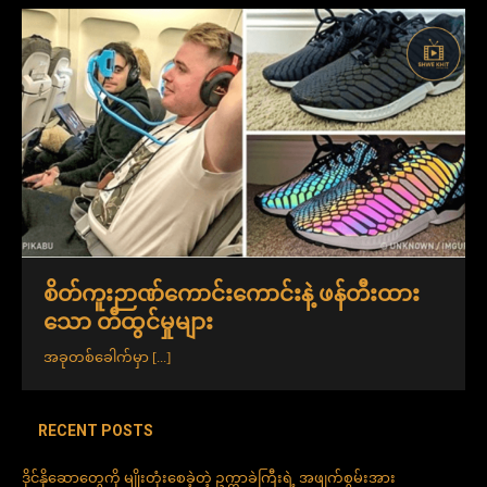
စိတ်ကူးဉာဏ်ကောင်းကောင်းနဲ့ ဖန်တီးထား
သော တီထွင်မှုများ
အခုတစ်ခေါက်မှာ
[...]
RECENT POSTS
ဒိုင်နိုဆောတွေကို မျိုးတုံးစေခဲ့တဲ့ ဥက္ကာခဲကြီးရဲ့ အဖျက်စွမ်းအား