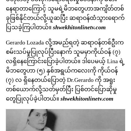
နေရာတာကြောင့် သူမရဲ့မိဘတွေဟာအကျိတ်တစ်
ခုဖြစ်နိုင်တယ်လို့ယူဆပြီး ဆရာဝန်ထံသွားရောက်
ပြသခဲ့ကြပါတယ်။
shwekhitonlinetv.com
Gerardo Lozada လို့အမည်ရတဲ့ ဆရာဝန်တစ်ဦးက
စမ်းသပ်မှုပြုလုပ်ပြီးနောက် သူမမှာကိုယ်ဝန် (၇)
လရှိနေကြောင်းပြောခဲ့ပါတယ်။ ဒါပေမယ့် Lina ရဲ့
မိဘတွေဟာ (၅) နှစ်အရွယ်ကလေးကို ကိုယ်ဝန်
(၇) လ ရှိနေတယ်ပြောတဲ့ Dr.Gerardo ကို အရူး
တစ်ယောက်လို့သတ်မှတ်ပြီး ပြစ်တင်ပြောဆိုမှု
တွေပြုလုပ်ခဲ့ပါတယ်။
shwekhitonlinetv.com