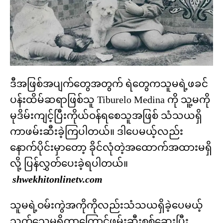
ဒီအဖြစ်အပျက်တွေအတွက် ရဲတွေကသူမရဲ့ဖခင်
ပန်းထိမ်ဆရာဖြစ်သူ Tiburelo Medina ကို သူ့မကို
မုဒိမ်းကျင့်ပြီးကိုယ်ဝန်ရစေသူအဖြစ် သံသယရှိ
ကာဖမ်းဆီးခဲ့ကြပါတယ်။ ဒါပေမယ့်လည်း
နောက်ပိုင်းမှာတော့ ခိုင်လုံတဲ့အထောက်အထားမရှိ
လို့ ပြန်လွှတ်ပေးခဲ့ရပါတယ်။
shwekhitonlinetv.com
သူမရဲ့ဝမ်းကွဲအကိုကိုလည်းသံသယရှိခဲ့ပေမယ့်
သက်သေမရှိတာကြောင့်ဖမ်းဆီးစစ်ဆေးပြီး