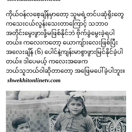
ကိုယ်ဝန်လစေ့ချိန်မှာတော့ သူမရဲ့တင်ပဆုံရိုးတွေ
ကသေးငယ်လွန်းသေးတာကြောင့် သဘာဝ
အတိုင်းမွေးဖွားဖို့မဖြစ်နိုင်ဘဲ ဗိုက်ခွဲမွေးခဲ့ရပါ
တယ်။ ကလေးကတော့ ယောကျ်ားလေးဖြစ်ပြီး
အလေးချိန် (၆) ပေါင်နဲ့ကျန်းမာစွာဖွားမြင်နိုင်ခဲ့ပါ
တယ်။ ဒါပေမယ့် ကလေးအဖေက
ဘယ်သူဘယ်ဝါဆိုတာတော့ အဖြေမပေါ်ခဲ့ပါဘူး။
shwekhitonlinetv.com