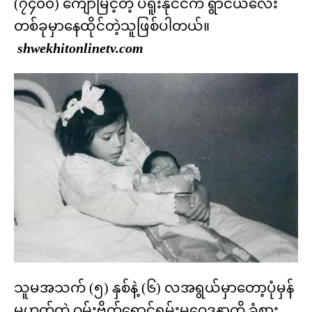
(၇၄၀၀) ကျော်မြင့်တဲ့ ပီရူးနိုင်ငံက ရွာငယ်လေး
တစ်ခုမှာနေထိုင်တဲ့သူဖြစ်ပါတယ်။
shwekhitonlinetv.com
သူမအသက် (၅) နှစ်နဲ့ (၆) လအရွယ်မှာတော့ပုံမှန်
မဟုတ်တဲ့ ဝမ်းဗိုက်ရောင်ရမ်းမှုဝေဒနာကို ခံစား