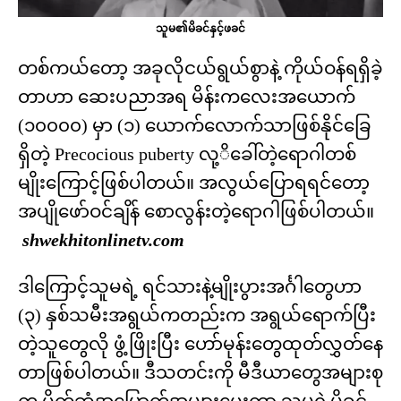
သူမ၏မိခင်နှင့်ဖခင်
တစ်ကယ်တော့ အခုလိုငယ်ရွယ်စွာနဲ့ ကိုယ်ဝန်ရရှိခဲ့
တာဟာ ဆေးပညာအရ မိန်းကလေးအယောက်
(၁၀၀၀၀) မှာ (၁) ယောက်လောက်သာဖြစ်နိုင်ခြေ
ရှိတဲ့ Precocious puberty လု့ိခေါ်တဲ့ရောဂါတစ်
မျိုးကြောင့်ဖြစ်ပါတယ်။ အလွယ်ပြောရရင်တော့
အပျိုဖော်ဝင်ချိန် စောလွန်းတဲ့ရောဂါဖြစ်ပါတယ်။
shwekhitonlinetv.com
ဒါကြောင့်သူမရဲ့ ရင်သားနဲ့မျိုးပွားအင်္ဂါတွေဟာ
(၃) နှစ်သမီးအရွယ်ကတည်းက အရွယ်ရောက်ပြီး
တဲ့သူတွေလို ဖွံ့ဖြိုးပြီး ဟော်မုန်းတွေထုတ်လွှတ်နေ
တာဖြစ်ပါတယ်။ ဒီသတင်းကို မီဒီယာတွေအများစု
က ပိုက်ဆံအမြောက်အများပေးကာ သူမရဲ့မိခင်