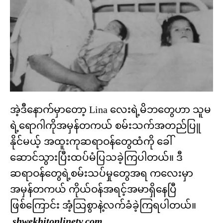
အဲ့ဒီနောက်မှာတော့ Lina လေးရဲ့မိဘတွေဟာ သူမ
ရဲ့ရောဂါကိုအမှန်တကယ် စမ်းသက်အတည်ပြူ
နိုင်မယ့် အထူးကုဆရာဝန်တွေထံကို ခေါ်
ဆောင်သွားပြီးထပ်မံပြသခဲ့ကြပါတယ်။ ဒီ
ဆရာဝန်တွေရဲ့စမ်းသပ်မှုတွေအရ ကလေးမှာ
အမှန်တကယ် ကိုယ်ဝန်အရင့်အမာရှိနေပြီ
ဖြစ်ကြောင်း အံ့သြစွာနဲ့လက်ခံခဲ့ကြရပါတယ်။
shwekhitonlinetv.com