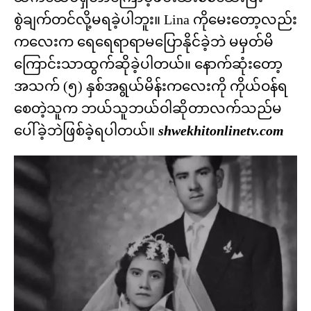
စွဲချက်တင်လို့မရခဲ့ပါဘူး။ Lina ကိုမေးတော့လည်း
ကလေးက ရေရေရာရာမပြောနိုင်ခဲ့ဘဲ မမှတ်မိ
ကြောင်းသာထွက်ဆိုခဲ့ပါတယ်။ နောက်ဆုံးတော့
အသက် (၅) နှစ်အရွယ်မိန်းကလေးကို ကိုယ်ဝန်ရ
စေတဲ့သူက ဘယ်သူဘယ်ဝါဆိုတာလက်သည်မ
ပေါ်ခဲ့ဘဲဖြစ်ခဲ့ရပါတယ်။
shwekhitonlinetv.com