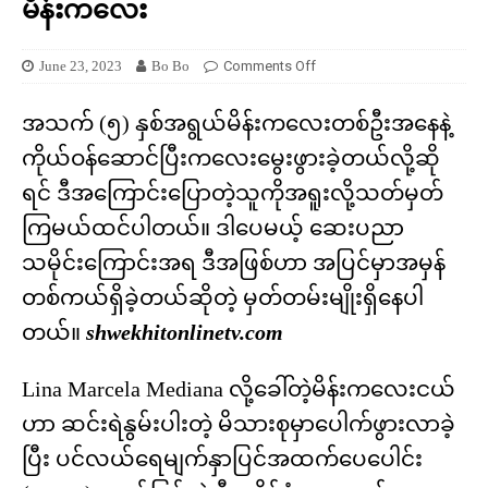
မိန်းကလေး
June 23, 2023
Bo Bo
Comments Off
အသက် (၅) နှစ်အရွယ်မိန်းကလေးတစ်ဦးအနေနဲ့
ကိုယ်ဝန်ဆောင်ပြီးကလေးမွေးဖွားခဲ့တယ်လို့ဆို
ရင် ဒီအကြောင်းပြောတဲ့သူကိုအရူးလို့သတ်မှတ်
ကြမယ်ထင်ပါတယ်။ ဒါပေမယ့် ဆေးပညာ
သမိုင်းကြောင်းအရ ဒီအဖြစ်ဟာ အပြင်မှာအမှန်
တစ်ကယ်ရှိခဲ့တယ်ဆိုတဲ့ မှတ်တမ်းမျိုးရှိနေပါ
တယ်။
shwekhitonlinetv.com
Lina Marcela Mediana လို့ခေါ်တဲ့မိန်းကလေးငယ်
ဟာ ဆင်းရဲနွမ်းပါးတဲ့ မိသားစုမှာပေါက်ဖွားလာခဲ့
ပြီး ပင်လယ်ရေမျက်နှာပြင်အထက်ပေပေါင်း