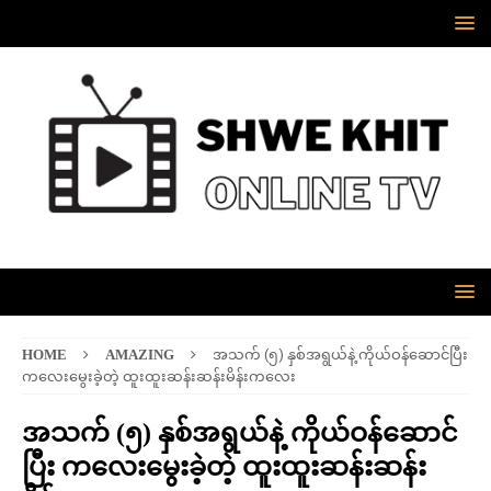
HOME
AMAZING
အသက် (၅) နှစ်အရွယ်နဲ့ ကိုယ်ဝန်ဆောင်ပြီး
ကလေးမွေးခဲ့တဲ့ ထူးထူးဆန်းဆန်းမိန်းကလေး
အသက် (၅) နှစ်အရွယ်နဲ့ ကိုယ်ဝန်ဆောင်
ပြီး ကလေးမွေးခဲ့တဲ့ ထူးထူးဆန်းဆန်း