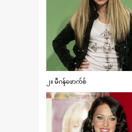
၂။ မီဂန်ဖောက်စ်