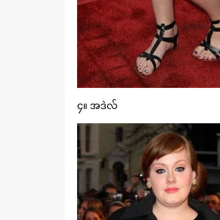
၄။ အဒဲလ်