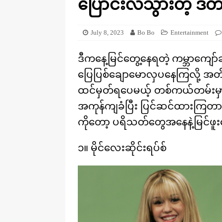
ပြောင်းလဲသွားတဲ့ ဒိ
[ August 20, 2025 ]
ဒိုင်နိုဆောတွေ
KNOWLEDGE
July 8, 2023
Bo Bo
Entertainment
ဒီကနေ့မြင်တွေ့နေရတဲ့ ကမ္ဘာကျော
ပြေပြစ်ချောမောလှပနေကြလို့ အ
ထင်မှတ်ရပေမယ့် တစ်ကယ်တမ်းမှ
အကုန်ကျခံပြီး ပြင်ဆင်ထားကြတာဖြစ
ကိုတော့ ပရိသတ်တွေအနေနဲ့မြင်ဖူး
၁။ မိုင်လေးဆိုင်းရပ်စ်