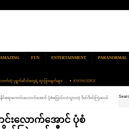
AMAZING
FUN
ENTERTAINMENT
PARANORMAL
ာက်တဲ့ ပုရွက်ဆိတ်တွေရဲ့ ထူးခြားချက်များ ….
KNOWLEDGE
ာမည်ကျော် လမ်းဘေးအစားအစာ တစ်ခုဖြစ်တဲ့ ကျောက်စရစ်ခဲကြော်
Sear
နိုင်စရာကောင်းလောက်အောင် ပုံစံပြောင်းလဲသွားတဲ့ ဒိတ်ဒိတ်ကြဲဆယ်
ှာ တစ်ခုတည်းရှိတဲ့ စိတ်ကူးယဉ်ဆန်ဆန် ရေအောက်ပန်းခြံ
AMAZING
ာင်းလောက်အောင် ပုံစံ
၆၀၀) ကျော်နဲ့ ကမ္ဘာ့အရှည်ဆုံး မီးရထားကြီး
KNOWLEDGE