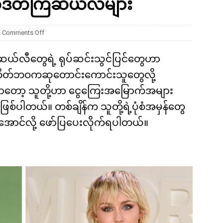
တ်ဒိတ်ကြဲဆယ်လီများ
ကို မျိုးတုံးစေခဲ့တဲ့ ဥက္ကာခဲကြီးရဲ့ အဖျက်စွမ်းအား ဘယ်လောက်ရှိခဲ့လဲ
Comments Off
်ဆယ်လီတွေရဲ့ ရုပ်ဆင်းသွင်ပြင်တွေဟာ
တိတ်ဘဝကဆုတောင်းကောင်းသူတွေလို့
ာတော့ သူတို့ဟာ ငွေကြေးအမြောက်အများ
်ပါတယ်။ တစ်ချိန်က သူတို့ရဲ့ပုံစံအမှန်တွေ
အောင်လို့ ဖော်ပြပေးလိုက်ရပါတယ်။