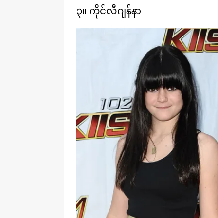
၃။ ကိုင်လီဂျန်နာ