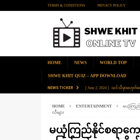
TERMS & CONDITIONS
PRIVACY POLICY
HOME
NEWS
WORLD TOP
SHWE KHIT QUIZ – APP DOWNLOAD
NEWS TICKER
[ June 2, 2024 ]
သင်သိမှာမဟုတ်လေ
[ June 2, 2024 ]
တရုတ်နိုင်ငံက န
HOME
ENTERTAINMENT
မယုံကြည်
AMAZING
လီများ
[ November 28, 2023 ]
ကမ္ဘာပေါ်မ
မယုံကြည်နိုင်စရာကေ
[ November 28, 2023 ]
တွဲပေါင်း (