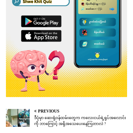
PREVIOUS
ဒီပုံမှာ ဆေးရုံဝန်ထမ်းတွေက ကလေးငယ်ရဲ့ရုပ်အလောင်း
ကို ဘာကြောင့် အရိုအသေပေးနေကြတာလဲ ?