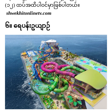
(၁၂) ထပ်အထိပါဝင်မှာဖြစ်ပါတယ်။
shwekhitonlinetv.com
၆။ ရေပန်းဥယျာဉ်