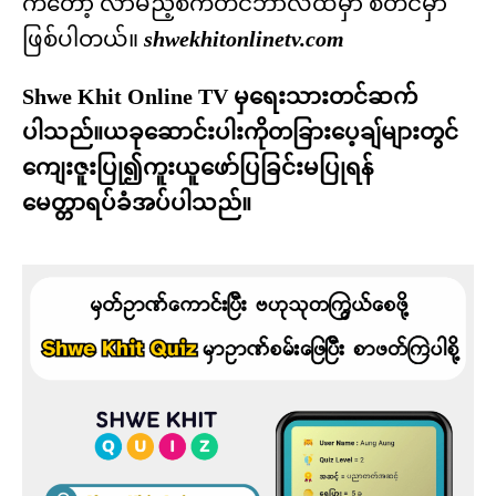
ကတော့ လာမည့်စက်တင်ဘာလထဲမှာ စတင်မှာ
ဖြစ်ပါတယ်။
shwekhitonlinetv.com
Shwe Khit Online TV မှရေးသားတင်ဆက်
ပါသည်။ယခုဆောင်းပါးကိုတခြားပေ့ချ်များတွင်
ကျေးဇူးပြု၍ကူးယူဖော်ပြခြင်းမပြုရန်
မေတ္တာရပ်ခံအပ်ပါသည်။