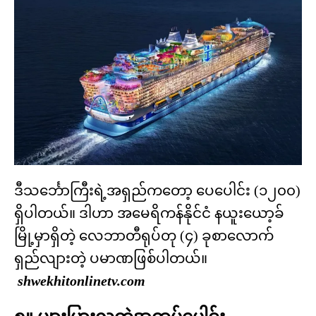
ဒီသင်္ဘောကြီးရဲ့အရှည်ကတော့ ပေပေါင်း (၁၂၀၀)
ရှိပါတယ်။ ဒါဟာ အမေရိကန်နိုင်ငံ နယူးယော့ခ်
မြို့မှာရှိတဲ့ လေဘာတီရုပ်တု (၄) ခုစာလောက်
ရှည်လျားတဲ့ ပမာဏဖြစ်ပါတယ်။
shwekhitonlinetv.com