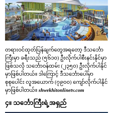
တရားဝင်ထုတ်ပြန်ချက်တွေအရတော့ ဒီသင်္ဘော
ကြီးမှာ ခရီးသည် (၅၆၁၀) ဦးလိုက်ပါစီးနင်းနိုင်မှာ
ဖြစ်သလို သင်္ဘောဝန်ထမ်း (၂၃၅၀) ဦးလိုက်ပါနိုင်
မှာဖြစ်ပါတယ်။ ဒါကြောင့် ဒီသင်္ဘောပေါ်မှာ
စုစုပေါင်း လူအယောက် (၇၉၀၀) ကျော်လိုက်ပါနိုင်
မှာဖြစ်ပါတယ်။
shwekhitonlinetv.com
၄။ သင်္ဘောကြီးရဲ့အရှည်