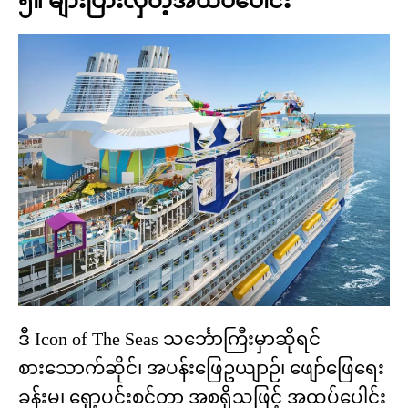
၅။ များပြားလှတဲ့အထပ်ပေါင်း
ဒီ Icon of The Seas သင်္ဘောကြီးမှာဆိုရင်
စားသောက်ဆိုင်၊ အပန်းဖြေဥယျာဉ်၊ ဖျော်ဖြေရေး
ခန်းမ၊ ရှော့ပင်းစင်တာ အစရှိသဖြင့် အထပ်ပေါင်း