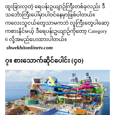
ထူးခြားလှတဲ့ ရေပန်းဥယျာဉ်ကြီးတစ်ခုလည်း ဒီ
သင်္ဘောကြီးပေါ်မှာပါဝင်နေမှာဖြစ်ပါတယ်။
ကလေးသူငယ်တွေသာမကဘဲ လူကြီးတွေပါဆော့
ကစားနိုင်မယ့် ဒီရေပန်းဥယျာဉ်ကိုတော့ Category
6 လို့အမည်ပေးထားပါတယ်။
shwekhitonlinetv.com
၇။ စားသောက်ဆိုင်ပေါင်း (၄၀)