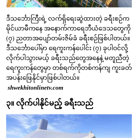
ဒီသင်္ဘောကြီးရဲ့ လက်ရှိရေးဆွဲထားတဲ့ ခရီးစဉ်က
မိုင်ယာမီကနေ အနောက်ကာရေဘီယံဒေသတွေကို
(၇) ညတာအပျော်တမ်းဇိမ်ခံ ခရီးစဉ်ဖြစ်ပါတယ်။
ဒီသင်္ဘောပေါ်မှာ ရေကူးကန်ပေါင်း (၇) ခုပါဝင်လို့
လိုက်ပါသွားမယ့် ခရီးသည်တွေအနေနဲ့ မတူညီတဲ့
ရေကူးကန်တွေမှာ တစ်ရက်ကိုတစ်ကန်ကျ ကူးခတ်
အပန်းဖြေနိုင်မှာဖြစ်ပါတယ်။
shwekhitonlinetv.com
၃။ လိုက်ပါနိုင်မည့် ခရီးသည်