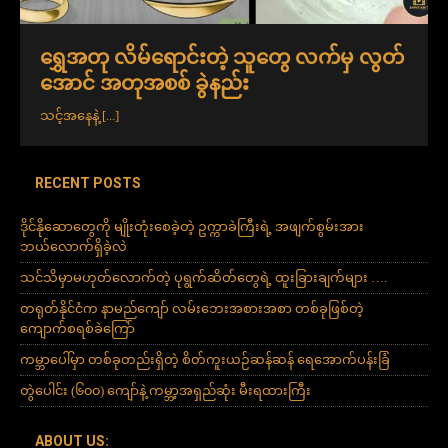
ရွှေအတု လိမ်ရောင်းတဲ့ သူတွေ လက်မှ လွတ်
အောင် အတုအစစ် ခွဲနည်း
သင့်အနေနဲ့
[...]
RECENT POSTS
ဒိုင်နိုဆောတွေကို မျိုးတုံးစေခဲ့တဲ့ ဥက္ကာခဲကြီးရဲ့ အဖျက်စွမ်းအား
ဘယ်လောက်ရှိခဲ့လဲ
သင်သိမှာမဟုတ်လောက်တဲ့ ပုရွက်ဆိတ်တွေရဲ့ ထူးခြားချက်များ ….
တရုတ်နိုင်ငံက နာမည်ကျော် လမ်းဘေးအစားအစာ တစ်ခုဖြစ်တဲ့
ကျောက်စရစ်ခဲကြော်
ကမ္ဘာပေါ်မှာ တစ်ခုတည်းရှိတဲ့ စိတ်ကူးယဉ်ဆန်ဆန် ရေအောက်ပန်းခြံ
တွဲပေါင်း (၆၀၀) ကျော်နဲ့ ကမ္ဘာ့အရှည်ဆုံး မီးရထားကြီး
ABOUT US: