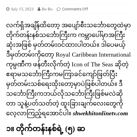
July 15, 2023
Bo Bo
Comments Off
လက်ရှိအချိန်ထိတော့ အပျော်စီးသင်္ဘောတွေထဲမှာ
တိုက်တန်းနစ်သင်္ဘောကြီးက ကမ္ဘာပေါ်မှာအကြီး
ဆုံးအဖြစ် မှတ်တမ်းဝင်ထားပါတယ်။ ဒါပေမယ့်
ဒီမှတ်တမ်းကိုတော့ Royal Caribbean International
ကုမ္ပဏီက ဖန်တီးလိုက်တဲ့ Icon of The Seas ဆိုတဲ့
ဧရာမသင်္ဘောကြီးကမကြာခင်ကျော်ဖြတ်ပြီး
မှတ်တမ်းသစ်ရေးထိုးတော့မှာပဲဖြစ်ပါတယ်။ ဒီ
သင်္ဘောကြီးကဘယ်လိုသင်္ဘောကြီးဖြစ်မလဲဆို
တာ သူနဲ့ပတ်သတ်တဲ့ ထူးခြားချက်လေးတွေကို
လေ့လာကြည့်ရအောင်ပါ။
shwekhitonlinetv.com
၁။ တိုက်တန်းနစ်ရဲ့ (၅) ဆ