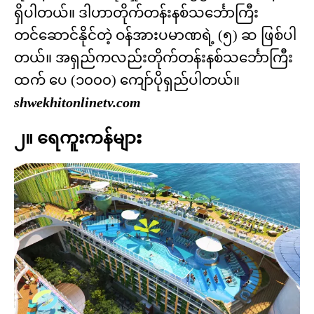
ရှိပါတယ်။ ဒါဟာတိုက်တန်းနစ်သင်္ဘောကြီး
တင်ဆောင်နိုင်တဲ့ ဝန်အားပမာဏရဲ့ (၅) ဆ ဖြစ်ပါ
တယ်။ အရှည်ကလည်းတိုက်တန်းနစ်သင်္ဘောကြီး
ထက် ပေ (၁၀၀၀) ကျော်ပိုရှည်ပါတယ်။
shwekhitonlinetv.com
၂။ ရေကူးကန်များ