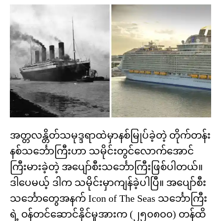
အတ္တလန္တိတ်သမုဒ္ဒရာထဲမှာနစ်မြုပ်ခဲ့တဲ့ တိုက်တန်း
နစ်သင်္ဘောကြီးဟာ သမိုင်းတွင်လောက်အောင်
ကြီးမားခဲ့တဲ့ အပျော်စီးသင်္ဘောကြီးဖြစ်ပါတယ်။
ဒါပေမယ့် ဒါက သမိုင်းမှာကျန်ခဲ့ပါပြီ။ အပျော်စီး
သင်္ဘောတွေအနက် Icon of The Seas သင်္ဘောကြီး
ရဲ့ ဝန်တင်ဆောင်နိုင်မှုအားက (၂၅၀၈၀၀) တန်ထိ