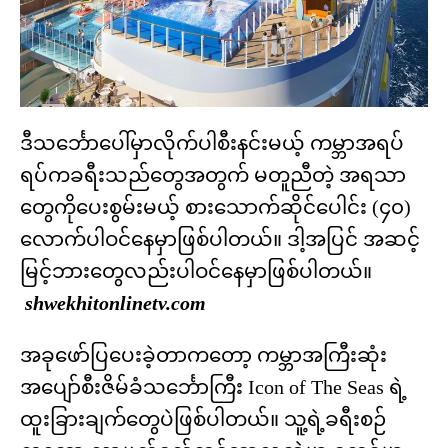
ဒီသင်္ဘောပေါ်မှာလိုက်ပါစီးနင်းမယ့် ကမ္ဘာအရပ်
ရပ်ကခရီးသည်တွေအတွက် မတူညီတဲ့ အရသာ
တွေကိုပေးစွမ်းမယ့် စားသောက်ဆိုင်ပေါင်း (၄၀)
လောက်ပါဝင်နေမှာဖြစ်ပါတယ်။ ဒါ့အပြင် အဆင့်
မြင့်ဘားတွေလည်းပါဝင်နေမှာဖြစ်ပါတယ်။
shwekhitonlinetv.com
အခုဖော်ပြပေးခဲ့တာကတော့ ကမ္ဘာအကြီးဆုံး
အပျော်စီးဇိမ်ခံသင်္ဘောကြီး Icon of The Seas ရဲ့
ထူးခြားချက်တွေပဲဖြစ်ပါတယ်။ သူ့ရဲ့ခရီးစဉ်