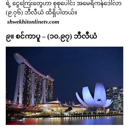
ရဲ့ ငွေကြေးတွေဟာ စုစုပေါင်း အမေရိကန်ဒေါ်လာ
(၉.၇၆) ဘီလီယံ ထိရှိပါတယ်။
shwekhitonlinetv.com
၉။ စင်ကာပူ – (၁၀.၉၇) ဘီလီယံ