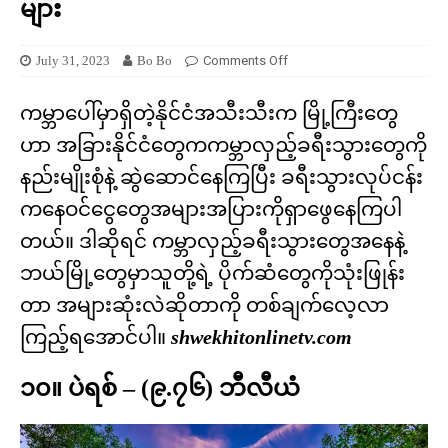
များ
July 31, 2023
Bo Bo
Comments Off
ကမ္ဘာပေါ်မှာရှိတဲ့နိုင်ငံအသီးသီးက မြို့ကြီးတွေ
ဟာ အခြားနိုင်ငံတွေကကမ္ဘာလှည့်ခရီးသွားတွေကို
နည်းမျိုးစုံနဲ့ ဆွဲဆောင်နေကြပြီး ခရီးသွားလုပ်ငန်း
ကနေဝင်ငွေတွေအများအပြားကိုရှာဖွေနေကြပါ
တယ်။ ဒါဆိုရင် ကမ္ဘာလှည့်ခရီးသွားတွေအနေနဲ့
ဘယ်မြို့တွေမှာသူတို့ရဲ့ ပိုက်ဆံတွေကိုသုံးဖြုန်း
တာ အများဆုံးလဲဆိုတာကို တစ်ချက်လေ့လာ
ကြည့်ရအောင်ပါ။
shwekhitonlinetv.com
၁၀။ ပဲရစ် – (၉.၇၆) ဘီလီယံ