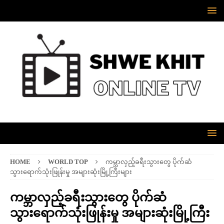
HOME
WORLD TOP
ကမ္ဘာလှည့်ခရီးသွားတွေ ပိုက်ဆံ
သွားရောက်သုံးဖြုန်းမှု အများဆုံးမြို့ကြီးများ
ကမ္ဘာလှည့်ခရီးသွားတွေ ပိုက်ဆံ
သွားရောက်သုံးဖြုန်းမှု အများဆုံးမြို့ကြီး