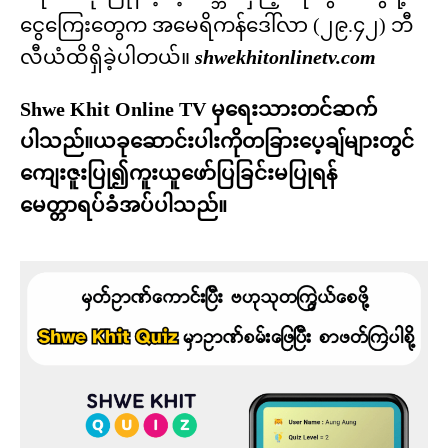
ငွေကြေးတွေက အမေရိကန်ဒေါ်လာ (၂၉.၄၂) ဘီ
လီယံထိရှိခဲ့ပါတယ်။
shwekhitonlinetv.com
Shwe Khit Online TV မှရေးသားတင်ဆက်
ပါသည်။ယခုဆောင်းပါးကိုတခြားပေ့ချ်များတွင်
ကျေးဇူးပြု၍ကူးယူဖော်ပြခြင်းမပြုရန်
မေတ္တာရပ်ခံအပ်ပါသည်။