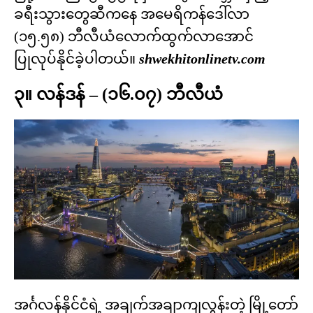
ခရီးသွားတွေဆီကနေ အမေရိကန်ဒေါ်လာ
(၁၅.၅၈) ဘီလီယံလောက်ထွက်လာအောင်
ပြုလုပ်နိုင်ခဲ့ပါတယ်။
shwekhitonlinetv.com
၃။ လန်ဒန် – (၁၆.၀၇) ဘီလီယံ
အင်္ဂလန်နိုင်ငံရဲ့ အချက်အချာကျလွန်းတဲ့ မြို့တော်