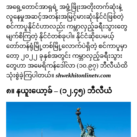
အရှေ့တောင်အာရှရဲ့ အဖွံ့ဖြိုးအတိုးတက်ဆုံးနဲ့
လူနေမှုအဆင့်အတန်းအမြင့်မားဆုံးနိုင်ငံဖြစ်တဲ့
စင်ကာပူနိုင်ငံဟာလည်း ကမ္ဘာလှည့်ခရီးသွားတွေ
မျက်စိကြတဲ့ နိုင်ငံတစ်ခုပါ။ နိုင်ငံဆိုပေမယ့်
တော်တန်ရုံမြို့တစ်မြို့လောက်ပဲရှိတဲ့ စင်ကာပူမှာ
တော့ ၂၀၂၂ ခုနှစ်အတွင်း ကမ္ဘာလှည့်ခရီးသွား
တွေဟာ အမေရိကန်ဒေါ်လာ (၁၀.၉၇) ဘီလီယံထိ
သုံးစွဲခဲ့ကြပါတယ်။
shwekhitonlinetv.com
၈။ နယူးယော့ခ် – (၁၂.၄၅) ဘီလီယံ