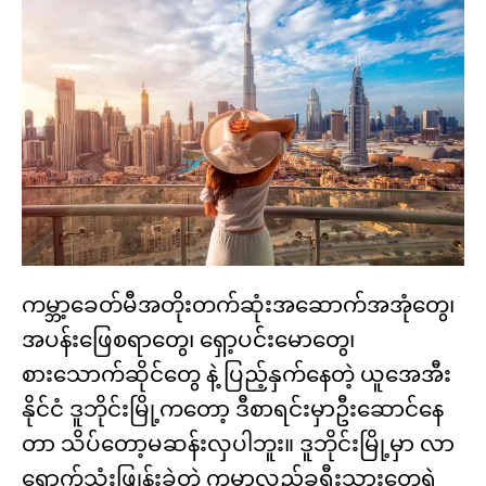
ကမ္ဘာ့ခေတ်မီအတိုးတက်ဆုံးအဆောက်အအုံတွေ၊
အပန်းဖြေစရာတွေ၊ ရှော့ပင်းမောတွေ၊
စားသောက်ဆိုင်တွေ နဲ့ ပြည့်နှက်နေတဲ့ ယူအေအီး
နိုင်ငံ ဒူဘိုင်းမြို့ကတော့ ဒီစာရင်းမှာဦးဆောင်နေ
တာ သိပ်တော့မဆန်းလှပါဘူး။ ဒူဘိုင်းမြို့မှာ လာ
ရောက်သုံးဖြုန်းခဲ့တဲ့ ကမ္ဘာလှည့်ခရီးသွားတွေရဲ့