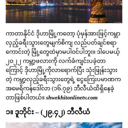
ကာတာနိုင်ငံ ဒိုဟာမြို့ကတော့ ပုံမှန်အားဖြင့်ကမ္ဘာ
လှည့်ခရီးသွားတွေမျက်စိကျ လည်ပတ်ချင်စရာ
ကောင်းတဲ့ မြို့တွေထဲမှာမပါဝင်ပါဘူး။ ဒါပေမယ့်
၂၀၂၂ ကမ္ဘာ့ဖလားကို လက်ခံကျင်းပခဲ့တာ
ကြောင့် ဒိုဟာမြို့ကိုလာရောက်ပြီး သုံးဖြုန်းသွား
တဲ့ ကမ္ဘာ့လှည့်ခရီးသွားတွေရဲ့ ငွေကြေးပမာဏက
အမေရိကန်ဒေါ်လာ (၁၆.၇၉) ဘီလီယံထိရှိနေခဲ့
တာဖြစ်ပါတယ်။
shwekhitonlinetv.com
၁။ ဒူဘိုင်း – (၂၉.၄၂) ဘီလီယံ