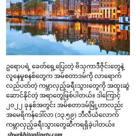
ဥရောပရဲ့ ခေတ်ရှေ့ပြေးတဲ့ ဗိသုကာဒီဇိုင်းတွေနဲ့
လူနေမှုစနစ်တွေက အမ်စတာဒမ်ကို လာရောက်
လည်ပတ်တဲ့ ကမ္ဘာလှည့်ခရီးသွားတွေကို အထူးဆွဲ
ဆောင်နိုင်တဲ့ အရာတွေဖြစ်ပါတယ်။ ဒါကြောင့်
၂၀၂၂ ခုနှစ်အတွင်း အမ်စတာဒမ်မြို့ဟာလည်း
အမေရိကန်ဒေါ်လာ (၁၃.၅၉) ဘီလီယံလောက်
ကမ္ဘာလှည့်ခရီးသွားတွေဆီကရရှိခဲ့ပါတယ်။
shwekhitonlinetv.com