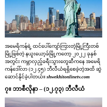
အမေရိကန်ရဲ့ ထင်ပေါ်ကျော်ကြားတဲ့မြို့ကြီးတစ်
မြို့ဖြစ်တဲ့ နယူးယော့ခ်မြို့ကတော့ ၂၀၂၂ ခုနှစ်
အတွင်း ကမ္ဘာလှည့်ခရီးသွားတွေဆီကနေ အမေရိ
ကန်ဒေါ်လာ (၁၂.၄၅) ဘီလီယံရရှိစေခဲ့တဲ့အထိ ဆွဲ
ဆောင်နိုင်ခဲ့ပါတယ်။
shwekhitonlinetv.com
၇။ ဘာစီလိုနာ – (၁၂.၇၃) ဘီလီယံ