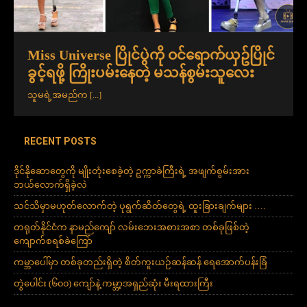
Miss Universe ပြိုင်ပွဲကို ဝင်ရောက်ယှဥ်ပြိုင်
ခွင့်ရဖို့ ကြိုးပမ်းနေတဲ့ မသန်စွမ်းသူလေး
သူမရဲ့အမည်က
[...]
RECENT POSTS
ဒိုင်နိုဆောတွေကို မျိုးတုံးစေခဲ့တဲ့ ဥက္ကာခဲကြီးရဲ့ အဖျက်စွမ်းအား
ဘယ်လောက်ရှိခဲ့လဲ
သင်သိမှာမဟုတ်လောက်တဲ့ ပုရွက်ဆိတ်တွေရဲ့ ထူးခြားချက်များ ….
တရုတ်နိုင်ငံက နာမည်ကျော် လမ်းဘေးအစားအစာ တစ်ခုဖြစ်တဲ့
ကျောက်စရစ်ခဲကြော်
ကမ္ဘာပေါ်မှာ တစ်ခုတည်းရှိတဲ့ စိတ်ကူးယဉ်ဆန်ဆန် ရေအောက်ပန်းခြံ
တွဲပေါင်း (၆၀၀) ကျော်နဲ့ ကမ္ဘာ့အရှည်ဆုံး မီးရထားကြီး