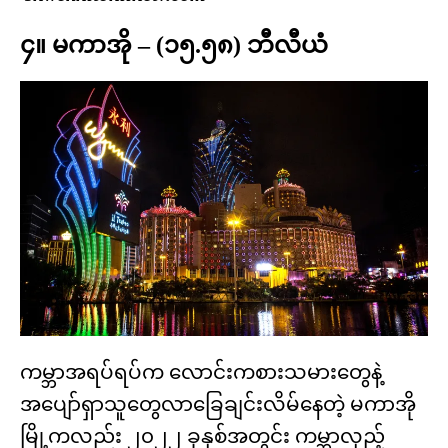
၄။ မကာအို – (၁၅.၅၈) ဘီလီယံ
ကမ္ဘာအရပ်ရပ်က လောင်းကစားသမားတွေနဲ့
အပျော်ရှာသူတွေလာခြေချင်းလိမ်နေတဲ့ မကာအို
မြို့ကလည်း ၂၀၂၂ ခုနှစ်အတွင်း ကမ္ဘာလှည့်