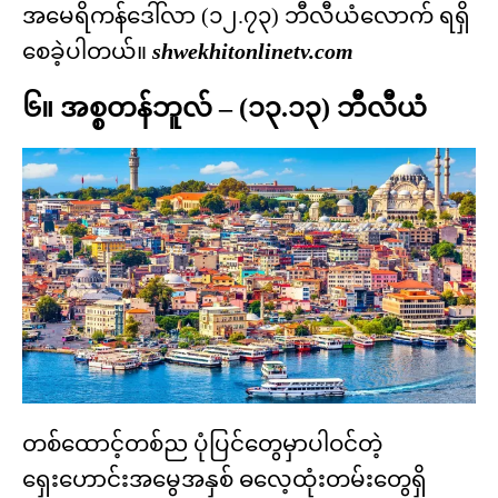
အမေရိကန်ဒေါ်လာ (၁၂.၇၃) ဘီလီယံလောက် ရရှိ
စေခဲ့ပါတယ်။
shwekhitonlinetv.com
၆။ အစ္စတန်ဘူလ် – (၁၃.၁၃) ဘီလီယံ
တစ်ထောင့်တစ်ည ပုံပြင်တွေမှာပါဝင်တဲ့
ရှေးဟောင်းအမွေအနှစ် ဓလေ့ထုံးတမ်းတွေရှိ