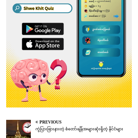
PREVIOUS
ကွဲပြားခြားနားတဲ့ စံတော်ချိန်အများဆုံးရှိတဲ့ နိုင်ငံများ