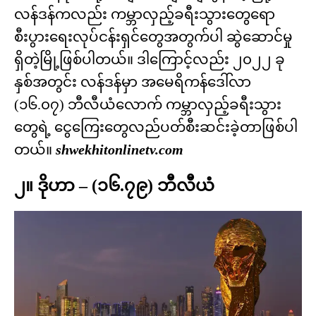
လန်ဒန်ကလည်း ကမ္ဘာလှည့်ခရီးသွားတွေရော
စီးပွားရေးလုပ်ငန်းရှင်တွေအတွက်ပါ ဆွဲဆောင်မှု
ရှိတဲ့မြို့ဖြစ်ပါတယ်။ ဒါကြောင့်လည်း ၂၀၂၂ ခု
နှစ်အတွင်း လန်ဒန်မှာ အမေရိကန်ဒေါ်လာ
(၁၆.၀၇) ဘီလီယံလောက် ကမ္ဘာလှည့်ခရီးသွား
တွေရဲ့ ငွေကြေးတွေလည်ပတ်စီးဆင်းခဲ့တာဖြစ်ပါ
တယ်။
shwekhitonlinetv.com
၂။ ဒိုဟာ – (၁၆.၇၉) ဘီလီယံ