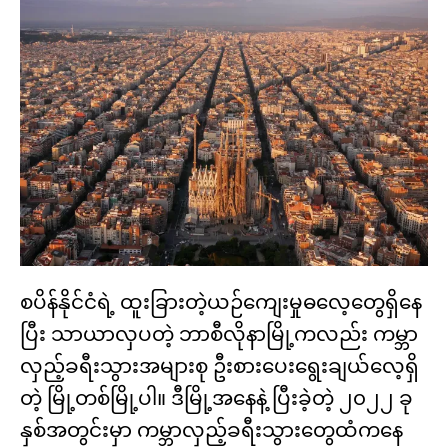
စပိန်နိုင်ငံရဲ့ ထူးခြားတဲ့ယဉ်ကျေးမှုဓလေ့တွေရှိနေ
ပြီး သာယာလှပတဲ့ ဘာစီလိုနာမြို့ကလည်း ကမ္ဘာ
လှည့်ခရီးသွားအများစု ဦးစားပေးရွေးချယ်လေ့ရှိ
တဲ့ မြို့တစ်မြို့ပါ။ ဒီမြို့အနေနဲ့ ပြီးခဲ့တဲ့ ၂၀၂၂ ခု
နှစ်အတွင်းမှာ ကမ္ဘာလှည့်ခရီးသွားတွေထံကနေ