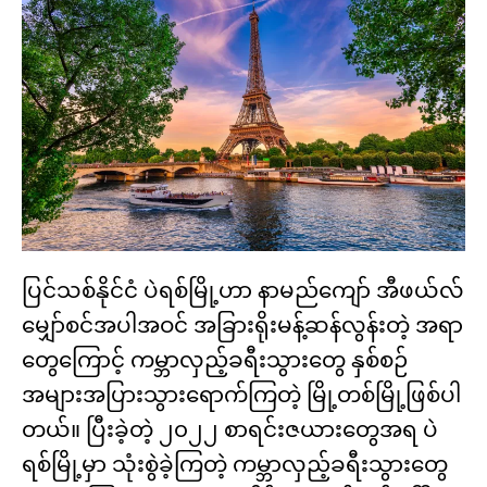
ပြင်သစ်နိုင်ငံ ပဲရစ်မြို့ဟာ နာမည်ကျော် အီဖယ်လ်
မျှော်စင်အပါအဝင် အခြားရိုးမန့်ဆန်လွန်းတဲ့ အရာ
တွေကြောင့် ကမ္ဘာလှည့်ခရီးသွားတွေ နှစ်စဉ်
အများအပြားသွားရောက်ကြတဲ့ မြို့တစ်မြို့ဖြစ်ပါ
တယ်။ ပြီးခဲ့တဲ့ ၂၀၂၂ စာရင်းဇယားတွေအရ ပဲ
ရစ်မြို့မှာ သုံးစွဲခဲ့ကြတဲ့ ကမ္ဘာလှည့်ခရီးသွားတွေ