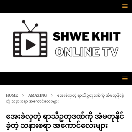
HOME
AMAZING
အေးခဲလှတဲ့ ရာသီဥတုဒဏ်ကို အံမတုနိုင်ခဲ့
တဲ့ သနားစရာ အကောင်လေးများ
အေးခဲလှတဲ့ ရာသီဥတုဒဏ်ကို အံမတုနိုင်
ခဲ့တဲ့ သနားစရာ အကောင်လေးများ