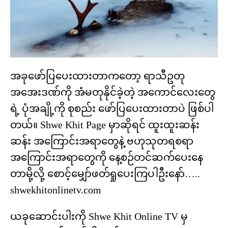
အခုဖော်ပြပေးထားတာကတော့ ရာသီဥတု
အအေးဒဏ်ကို အံမတုနိုင်ခဲ့တဲ့ အကောင်လေးတွေ
ရဲ့ ပုံအချို့ကို စုစည်း ဖော်ပြပေးထားတာပဲ ဖြစ်ပါ
တယ်။ Shwe Khit Page မှာဆိုရင် ထူးထူးဆန်း
ဆန်း အကြောင်းအရာတွေနဲ့ ဗဟုသုတရစရာ
အကြောင်းအရာတွေကို နေ့စဉ်တင်ဆက်ပေးနေ
တာမို့လို့ စောင့်မျှော်ဖတ်ရှုပေးကြပါဦးနော်…..
shwekhitonlinetv.com
ယခုဆောင်းပါးကို Shwe Khit Online TV မှ