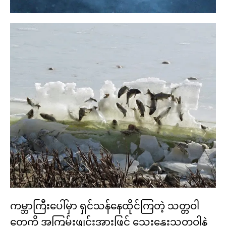
ကမ္ဘာကြီးပေါ်မှာ ရှင်သန်နေထိုင်ကြတဲ့ သတ္တဝါ
တွေကို အကြမ်းဖျင်းအားဖြင့် သွေးနွေးသတ္တဝါနဲ့