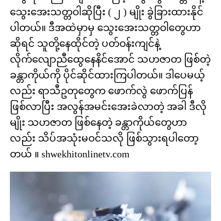
သွေးအေးသတ္တဝါဆိုပြီး ( ၂ ) မျိုး ခွဲခြားထားနိုင်
ပါတယ်။ ဒီအထဲမှာမှ သွေးအေးသတ္တဝါတွေဟာ
ဆိုရင် သူတို့နေထိုင်တဲ့ ပတ်ဝန်းကျင်နဲ့
လိုက်လျောညီထွေနေနိင်အောင် သဟဇာတ ဖြစ်တဲ့
ခန္တာကိုယ်ကို ပိုင်ဆိုင်ထားကြပါတယ်။ ဒါပေမယ့်
လည်း ရာသီဥတုတွေက ဖောက်လွဲ ဖောက်ပြန်
ဖြစ်လာပြီး အလွန်အမင်းအေးခဲလာတဲ့ အခါ ဒီလို
မျိုး သဟဇာတ ဖြစ်နေတဲ့ ခန္တာကိုယ်တွေဟာ
လည်း သိပ်အသုံးမဝင်သလို ဖြစ်သွားရပါတော့
တယ် ။ shwekhitonlinetv.com