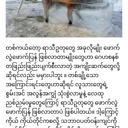
တစ်ကယ်တော့ ရာသီဥတုတွေ အခုလိုမျိုး ဖောက်
လွဲဖောက်ပြန် ဖြစ်လာတာမျိုးတွေဟာ ဂေဟစနစ်
တဖြည်းဖြည်းပျက်စီးလာတဲ့ အကျိုးဆက်တွေလို့
ဆိုရင်လည်း မမှားပါဘူး ။ တစ်ချို့သော
အကြောင်းရင်းတွေဟာဆိုရင် လူသားတွေရဲ့
စွမ်းအင် အလွန်အကျွံ သုံးစွဲလာမှုနဲ့ လေထု
ညစ်ညမ်းမှုတွေကြောင့် ရာသီဥတုတွေ ဖောက်လွဲ
ဖောက်ပြန် ဖြစ်လာတာပဲ ဖြစ်ပါတယ်။ ဒါ့ကြောင့်
ကိုယ် ကိုယ်တိုင်ကစလို့ သဘာ၀ပတ်ဝန်းကျင်ကို