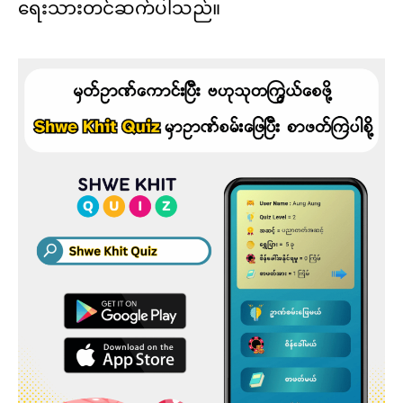
ရေးသားတင်ဆက်ပါသည်။