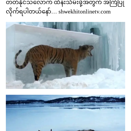
တတ်နိုင်သလောက် ထိန်းသိမ်းဖို့အတွက် အကြံပြု
လိုက်ရပါတယ်နော်… shwekhitonlinetv.com