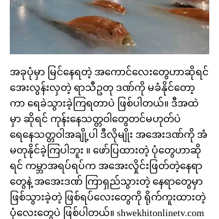
အခုပုံမှာ မြင်နေရတဲ့ အကောင်လေးတွေဟာဆိုရင်
အေးလွန်းလှတဲ့ ရာသီဥတု ဒဏ်ကို မခံနိုင်တော့
ကာ ရေခဲသွားခဲ့ကြရတာပဲ ဖြစ်ပါတယ်။ ဒီအထဲ
မှာ ဆိုရင် ကုန်းနေသတ္တဝါတွေတင်မဟုတ်ပဲ
ရေနေသတ္တဝါအချို့ပါ ဒီလိုမျိုး အအေးဒဏ်ကို အံ
မတုနိုင်ခဲ့ကြပါဘူး ။ ဖော်ပြထားတဲ့ ပုံတွေဟာဆို
ရင် ကမ္ဘာအရပ်ရပ်က အအေးလှိုင်းဖြတ်တဲ့နေရာ
တွေနဲ့ အအေးဒဏ် ကြာရှည်သွားတဲ့ နေရာတွေမှာ
ဖြစ်သွားခဲ့တဲ့ ဖြစ်ရပ်လေးတွေကို ရိုက်ကူးထားတဲ့
ပုံလေးတွေပဲ ဖြစ်ပါတယ်။ shwekhitonlinetv.com