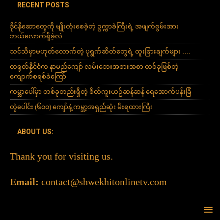
RECENT POSTS
ဒိုင်နိုဆောတွေကို မျိုးတုံးစေခဲ့တဲ့ ဥက္ကာခဲကြီးရဲ့ အဖျက်စွမ်းအား
ဘယ်လောက်ရှိခဲ့လဲ
သင်သိမှာမဟုတ်လောက်တဲ့ ပုရွက်ဆိတ်တွေရဲ့ ထူးခြားချက်များ ….
တရုတ်နိုင်ငံက နာမည်ကျော် လမ်းဘေးအစားအစာ တစ်ခုဖြစ်တဲ့
ကျောက်စရစ်ခဲကြော်
ကမ္ဘာပေါ်မှာ တစ်ခုတည်းရှိတဲ့ စိတ်ကူးယဉ်ဆန်ဆန် ရေအောက်ပန်းခြံ
တွဲပေါင်း (၆၀၀) ကျော်နဲ့ ကမ္ဘာ့အရှည်ဆုံး မီးရထားကြီး
ABOUT US:
Thank you for visiting us.
Email:
contact@shwekhitonlinetv.com