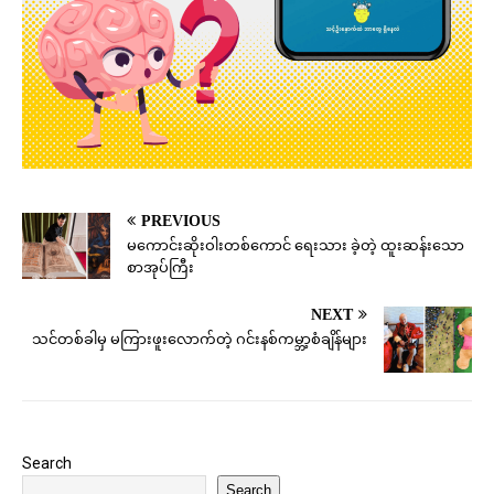
PREVIOUS
မကောင်းဆိုးဝါးတစ်ကောင် ရေးသား ခဲ့တဲ့ ထူးဆန်းသော
စာအုပ်ကြီး
NEXT
သင်တစ်ခါမှ မကြားဖူးလောက်တဲ့ ဂင်းနစ်ကမ္ဘာ့စံချိန်များ
Search
Search