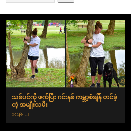
သစ်ပင်ကို ဖက်ပြီး ဂင်းနစ် ကမ္ဘာ့စံချိန် တင်ခဲ့
တဲ့ အမျိုးသမီး
ဂင်းနစ်
[...]