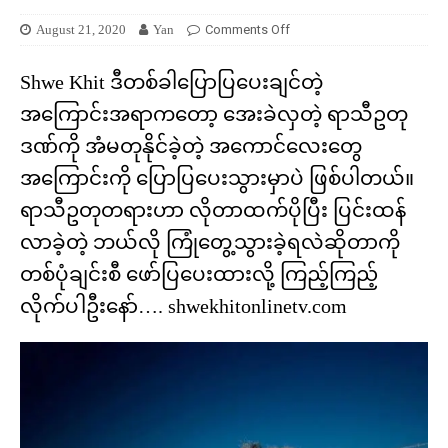
August 21, 2020
Yan
Comments Off
Shwe Khit ဒီတစ်ခါပြောပြပေးချင်တဲ့
အကြောင်းအရာကတော့ အေးခဲလှတဲ့ ရာသီဥတု
ဒဏ်ကို အံမတုနိုင်ခဲ့တဲ့ အကောင်လေးတွေ
အကြောင်းကို ပြောပြပေးသွားမှာပဲ ဖြစ်ပါတယ်။
ရာသီဥတုတရားဟာ လိုတာထက်ပိုပြီး ပြင်းထန်
လာခဲ့တဲ့ ဘယ်လို ကြုံတွေ့သွားခဲ့ရလဲဆိုတာကို
တစ်ပုံချင်းစီ ဖော်ပြပေးထားလို့ ကြည့်ကြည့်
လိုက်ပါဦးနော်…. shwekhitonlinetv.com