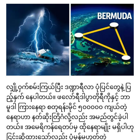
လျှို့ဝှက်စမ်းကြယ်ပြီး ဒဏ္ဍာရီလာ ပုံပြင်တွေနဲ့ ပြ
ည့်နှက် နေပါတယ်။ ဖလော်ရီဒါပွာတိုရီကိုနှင့် ဘာ
မူဒါ ကြားနေရာ စတုရန်းမိုင် ၅၀၀၀၀၀ ကျယ်တဲ့
နေရာဟာ နတ်ဆိုးတြိဂံလို့လည်း အမည်တွင်ခဲ့ပါ
တယ်။ အမေရိကန်ရေတပ်မှ ထိုနေရာမျိုး မရှိပါဟု
ငြင်းဆိုထားသော်လည်း ပုံမှန်မဟုတ်တဲ့