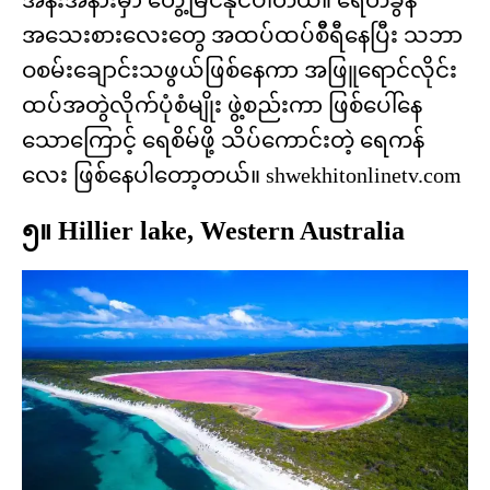
အနိီးအနားမှာ တွေ့မြင်နိုင်ပါတယ်။ ရေတံခွန်
အသေးစားလေးတွေ အထပ်ထပ်စိီရီနေပြီး သဘာ
ဝစမ်းချောင်းသဖွယ်ဖြစ်နေကာ အဖြူရောင်လိုင်း
ထပ်အတွဲလိုက်ပုံစံမျိုး ဖွဲ့စည်းကာ ဖြစ်ပေါ်နေ
သောကြောင့် ရေစိမ်ဖို့ သိပ်ကောင်းတဲ့ ရေကန်
လေး ဖြစ်နေပါ​တော့တယ်။ shwekhitonlinetv.com
၅။ Hillier lake, Western Australia