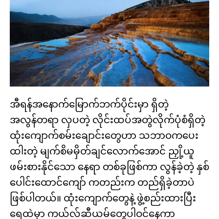
အီရန်အနောက်မြောက်ဘက်ပိုင်းမှာ ရှိတဲ့
အလွန်တရာ လှပတဲ့ လိုင်းထပ်အတွဲလိုက်ပုံစံရှိတဲ့
ထုံးကျောက်စမ်းချောင်းတွေဟာ သဘာဝကပေး
ထါးတဲ့ မျက်စိမမှိတ်ချင်လောက်အောင် ညှို့ယူ
ဖမ်းစားနိုင်သော နေရာ တစ်ခုဖြစ်ကာ လွန်ခဲ့တဲ့ နှစ်
ပေါင်းထောင်ကျော် ကတည်းက တည်ရှိခဲ့တာပဲ
ဖြစ်ပါတယ်။ ထုံးကျောက်တွေနဲ့ ဖွဲ့စည်းထားပြီး
ရေထဲမှာ ကယ်လ်ဆီယမ်တွေပါဝင်နေကာ