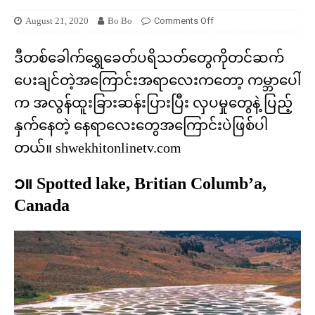
August 21, 2020
Bo Bo
Comments Off
ဒီတစ်ခေါက်ရွှေခေတ်ပရိသတ်တွေကိုတင်ဆက်
ပေးချင်တဲ့အကြောင်းအရာလေးကတော့ ကမ္ဘာပေါ်
က အလွန်ထူးခြားဆန်းပြားပြီး လှပမှုတွေနဲ့ ပြည့်
နှက်နေတဲ့ နေရာလေးတွေအကြောင်းပဲဖြစ်ပါ
တယ်။ shwekhitonlinetv.com
၁။ Spotted lake, Britian Columb’a,
Canada