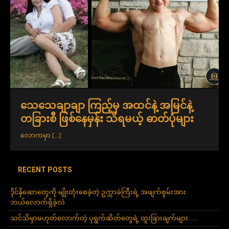
သေသေချာချာ ကြည့်မှ အထင်နဲ့ အမြင်နဲ့
တခြားစီ ဖြစ်နေမှန်း သိရမယ့် ဓာတ်ပုံများ
လောကမှာ
[...]
RECENT POSTS
ဒိုင်နိုဆောတွေကို မျိုးတုံးစေခဲ့တဲ့ ဥက္ကာခဲကြီးရဲ့ အဖျက်စွမ်းအား
ဘယ်လောက်ရှိခဲ့လဲ
သင်သိမှာမဟုတ်လောက်တဲ့ ပုရွက်ဆိတ်တွေရဲ့ ထူးခြားချက်များ ….