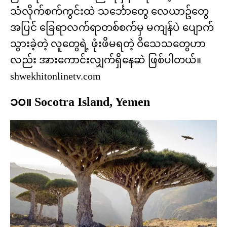
သံလိုက်စက်ကွင်းထဲ သင်္ဘောတွေ လေယာဥ်တွေ
အပြင် ခြေရာလက်ရာတစ်စက်မှ မကျန်ပဲ ပျောက်
သွားခဲ့တဲ့ လူတွေရဲ့ ဖုံးဖိမရတဲ့ ဝိသေသတွေဟာ
လည်း အားကောင်းလျှက်ရှိနေဆဲ ဖြစ်ပါတယ်။
shwekhitonlinetv.com
၁၀။ Socotra Island, Yemen