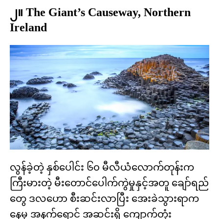
၂။ The Giant’s Causeway, Northern
Ireland
လွန်ခဲ့တဲ့ နှစ်ပေါင်း ၆၀ မီလီယံလောက်တုန်းက
ကြီးမားတဲ့ မီးတောင်ပေါက်ကွဲမှုနှင့်အတူ ချော်ရည်
တွေ ဒလဟော စီးဆင်းလာပြီး အေးခဲသွားရာက
နေမှ အနက်ရောင် အဆင်းရှိ ကျောက်တုံး