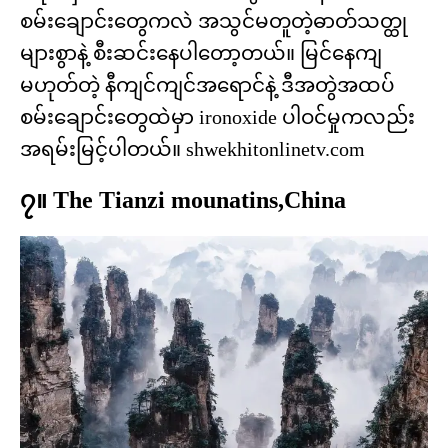
စမ်းချောင်းတွေကလဲ အသွင်မတူတဲ့ဓာတ်သတ္ထု
များစွာနဲ့ စီးဆင်းနေပါတော့တယ်။ မြင်နေကျ
မဟုတ်တဲ့ နီကျင်ကျင်အရောင်နဲ့ ဒီအတွဲအထပ်
စမ်းချောင်းတွေထဲမှာ ironoxide ပါဝင်မှုကလည်း
အရမ်းမြင့်ပါတယ်။ shwekhitonlinetv.com
၇။ The Tianzi mounatins,China