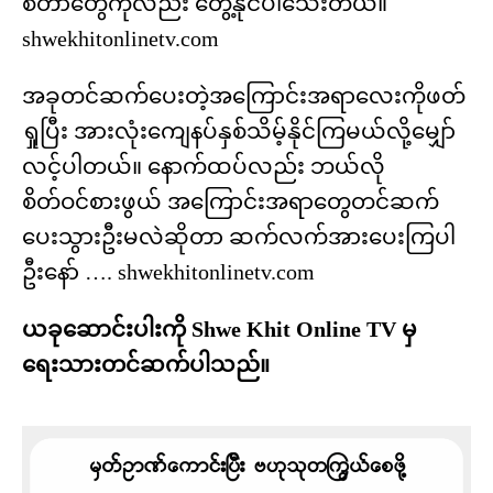
စတာတွေကိုလည်း တွေ့နိုင်ပါသေးတယ်။
shwekhitonlinetv.com
အခုတင်ဆက်ပေးတဲ့အကြောင်းအရာလေးကိုဖတ်
ရှုပြီး အားလုံးကျေနပ်နှစ်သိမ့်နိုင်ကြမယ်လို့မျှော်
လင့်ပါတယ်။ နောက်ထပ်လည်း ဘယ်လို
စိတ်ဝင်စားဖွယ် အကြောင်းအရာတွေတင်ဆက်
ပေးသွားဦးမလဲဆိုတာ ဆက်လက်အားပေးကြပါ
ဦးနော် …. shwekhitonlinetv.com
ယခုဆောင်းပါးကို Shwe Khit Online TV မှ
ရေးသားတင်ဆက်ပါသည်။