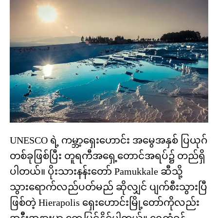
UNESCO ရဲ့ ကမ္ဘာ့ရှေးဟောင်း အမွေအနှစ် ပြယုဂ်
တစ်ခုဖြစ်ပြီး တူရကီအရှေ့တောင်အရပ်၌ တည်ရှိ
ပါတယ်။ ပိုးသားနန်းတော် Pamukkale ဆီသို့
သွားရောက်လည်ပတ်မည် ဆိုလျှင် ပျက်စီးသွားပြီ
ဖြစ်တဲ့ Hierapolis ရှေးဟောင်းမြို့တော်ကိုလည်း