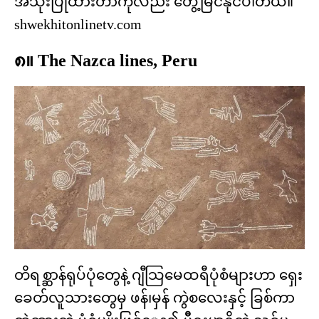
အသုံးပြုထားတာကိုလည်း တွေ့မြင်နိုင်ပါတယ်။
shwekhitonlinetv.com
၈။ The Nazca lines, Peru
တိရစ္ဆာန်ရုပ်ပုံတွေနဲ့ ဂျီသြမေထရီပုံစံများဟာ ရှေး
ခေတ်လူသားတွေမှ ဖန်၊မှန် ကွဲစလေးနှင့် ခြစ်ကာ