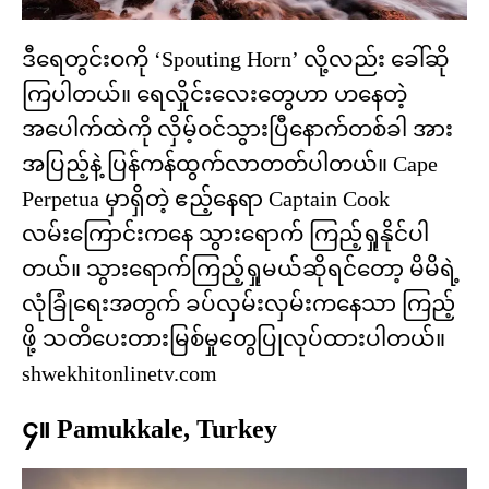
ဒီရေတွင်းဝကို ‘Spouting Horn’ လို့လည်း ခေါ်ဆို
ကြပါတယ်။ ရေလှိုင်းလေးတွေဟာ ဟနေတဲ့
အပေါက်ထဲကို လှိမ့်ဝင်သွားပြီနောက်တစ်ခါ အား
အပြည့်နဲ့ ပြန်ကန်ထွက်လာတတ်ပါတယ်။ Cape
Perpetua မှာရှိတဲ့ ဧည့်နေရာ Captain Cook
လမ်းကြောင်းကနေ သွား​ရောက် ကြည့်ရှုနိုင်ပါ
တယ်။ သွားရောက်ကြည့်ရှုမယ်ဆိုရင်တော့ မိမိရဲ့
လုံခြုံရေးအတွက် ခပ်လှမ်းလှမ်းကနေသာ ကြည့်
ဖို့ သတိပေးတားမြစ်မှုတွေပြုလုပ်ထားပါတယ်။
shwekhitonlinetv.com
၄။ Pamukkale, Turkey