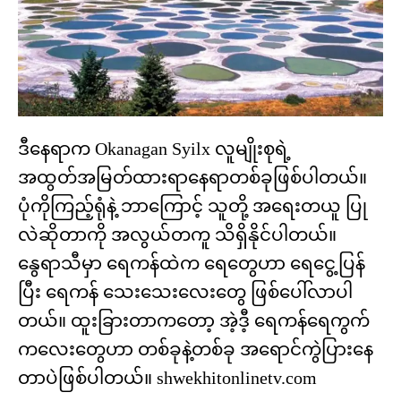
ဒီနေရာက Okanagan Syilx လူမျိုးစုရဲ့
အထွတ်အမြတ်ထားရာနေရာတစ်ခုဖြစ်ပါတယ်။
ပုံကိုကြည့်ရုံနဲ့ ဘာကြောင့် သူတို့ အရေးတယူ ပြု
လဲဆိုတာကို အလွယ်တကူ သိရှိနိုင်ပါတယ်။
နွေရာသီမှာ ရေကန်ထဲက ရေတွေဟာ ရေငွေ့ပြန်
ပြီး ရေကန် သေးသေးလေးတွေ ဖြစ်ပေါ်လာပါ
တယ်။ ထူးခြားတာကတော့ အဲ့ဒီ့ ရေကန်ရေကွက်
ကလေးတွေဟာ တစ်ခုနဲ့တစ်ခု အရောင်ကွဲပြားနေ
တာပဲဖြစ်ပါတယ်။ shwekhitonlinetv.com