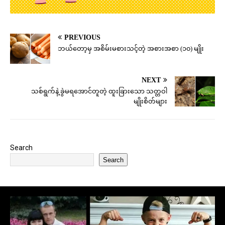
PREVIOUS
ဘယ်တော့မှ အစိမ်းမစားသင့်တဲ့ အစားအစာ (၁၀) မျိုး
NEXT
သစ်ရွက်နဲ့ ခွဲမရအောင်တူတဲ့ ထူးခြားသော သတ္တဝါ
မျိုးစိတ်များ
Search
Search