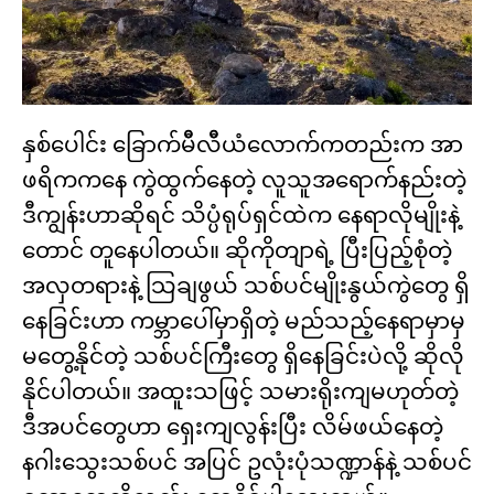
နှစ်ပေါင်း ခြောက်မိီလိီယံလောက်ကတည်းက အာ
ဖရိကကနေ ကွဲထွက်နေတဲ့ လူသူအရောက်နည်းတဲ့
ဒီကျွန်းဟာဆိုရင် သိပ္ပံရုပ်ရှင်ထဲက နေရာလိုမျိုးနဲ့
တောင် တူနေပါတယ်။ ဆိုကိုတျာရဲ့ ပြီးပြည့်စုံတဲ့
အလှတရားနဲ့ သြချဖွယ် သစ်ပင်မျိုးနွယ်ကွဲတွေ ရှိ
နေခြင်းဟာ ကမ္ဘာပေါ်မှာရှိတဲ့ မည်သည့်နေရာမှာမှ
မတွေ့နိုင်တဲ့ သစ်ပင်ကြီးတွေ ရှိနေခြင်းပဲလို့ ဆိုလို
နိုင်ပါတယ်။ အထူးသဖြင့် သမားရိုးကျမဟုတ်တဲ့
ဒီအပင်တွေဟာ ရှေးကျလွန်းပြီး လိမ်ဖယ်နေတဲ့
နဂါးသွေးသစ်ပင် အပြင် ဥလုံးပုံသဏ္ဍာန်နဲ့ သစ်ပင်