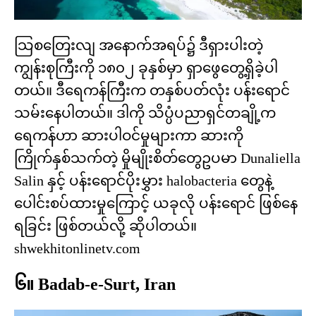
သြစတြေးလျ အနောက်အရပ်၌ ဒီရှားပါးတဲ့
ကျွန်းစုကြီးကို ၁၈၀၂ ခုနှစ်မှာ ရှာဖွေတွေ့ရှိခဲ့ပါ
တယ်။ ဒီရေကန်ကြီးက တနှစ်ပတ်လုံး ပန်းရောင်
သမ်းနေပါတယ်။ ဒါကို သိပ္ပံပညာရှင်တချို့က
ရေကန်ဟာ ​ဆားပါဝင်မှုများကာ ဆားကို
ကြိုက်နှစ်သက်တဲ့ မှိုမျိုးစိတ်တွေဥပမာ Dunaliella
Salin နှင့် ပန်းရောင်ပိုးမွှား halobacteria တွေနဲ့
ပေါင်းစပ်ထားမှုကြောင့် ယခုလို ပန်းရောင် ဖြစ်နေ
ရခြင်း ဖြစ်တယ်လို့ ဆိုပါတယ်။
shwekhitonlinetv.com
၆။ Badab-e-Surt, Iran