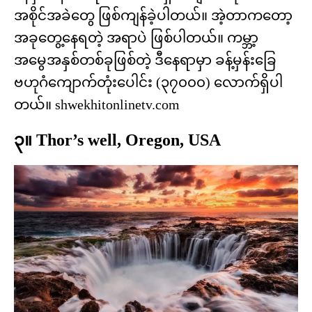
အစိုင်အခဲတွေ ဖြစ်ကျန်ခဲ့ပါတယ်။ အဲ့တာကတော့
အခုတွေ့နေရတဲ့ အရာပဲ ဖြစ်ပါတယ်။ ကမ္ဘာ့
အမွေအနှစ်တစ်ခုဖြစ်တဲ့ ဒီနေရာမှာ ခန့်မှန်းခြေ
ဗဟုဂံ​ကျောက်တုံးပေါင်း (၃၇၀၀၀) ​လောက်ရှိပါ
တယ်။ shwekhitonlinetv.com
၃။ Thor’s well, Oregon, USA