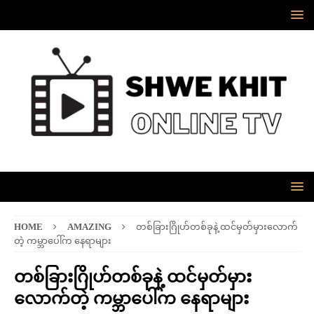
HOME
AMAZING
တစ်ခြားဂြိုဟ်တစ်ခုနဲ့ ထင်မှတ်မှားလောက်
တဲ့ ကမ္ဘာပေါ်က နေရာများ
တစ်ခြားဂြိုဟ်တစ်ခုနဲ့ ထင်မှတ်မှား
လောက်တဲ့ ကမ္ဘာပေါ်က နေရာများ