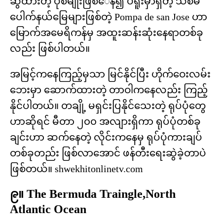
ဆွဲထားတဲ့ ပုံစံမျိုးဖြစ်​​ေန၍ ပိီရူးမှာရှိတဲ့ သစ်မ
ပေါက်နယ်မြေများဖြစ်တဲ့ Pompa de san Jose ဟာ
မြောက်အမေရိကန်မှ အထူးဆန်းဆုံးနေရာတစ်ခု
လည်း ဖြစ်ပါတယ်။
အမြင့်ကနေကြည့်မှသာ မြင်နိုင်ပြီး ဟိုက်ဝေးလမ်း
ဘေးမှာ ဆောက်ထားတဲ့ တာဝါကနေလည်း ကြည့်
နိုင်ပါတယ်။ တချို့ မရှင်းပြနိုင်သေးတဲ့ ရုပ်ပုံတွေ
ဟာဆိုရင် မီတာ ၂၀၀ အလျားရှိကာ ရုပ်ပုံတစ်ခု
ချင်းဟာ ဆက်နေတဲ့ လိုင်းကနေမှ ရုပ်ပုံကားချပ်
တစ်ခုတည်း ဖြစ်လာအောင် ဖန်တီးရေးဆွဲခဲ့တာပဲ
ဖြစ်တယ်။ shwekhitonlinetv.com
၉။ The Bermuda Traingle,North
Atlantic Ocean