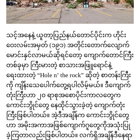
သင့်အနေနဲ့ ယူတာ့ပြည်နယ်တောင်ပိုင်းက ဟိုင်း
ဝေးလမ်းအမှတ် (၁၉၁) အတိုင်းတောက်လျောက်
မောင်းနှင်လာမယ်ဆိုရင်တော့ ကျောက်တောင်ကြီး
တစ်ခုမှာ ကြီးမားတဲ့ စာသားအဖြူရောင်နဲ့
ရေးထားတဲ့ “Hole n’ the rock” ဆိုတဲ့ စာတန်းကြီး
ကို ကျိန်းသေပေါက်တွေ့ရပါလိမ့်မယ်။ ဒီကျောက်
တုံးကြီးဟာ ၂၀ ရာစုအစောပိုင်းကာလတွေက
ကောင်းဘွိုင်တွေ နေထိုင်သွားခဲ့တဲ့ ကျောက်တုံး
ကြီးဖြစ်ပါတယ်။ အဲ့ဒီအချိန်က ကောင်းဘွိုင်တွေ
ဟာ အမိုးအကာအဖြစ်ကျောက်ဂူတွေကိုအသုံးပြု
ခဲ့ကြတာလည်းဖြစ်ပါတယ်။ လက်ရှိအချိန်ဒီနေရာ