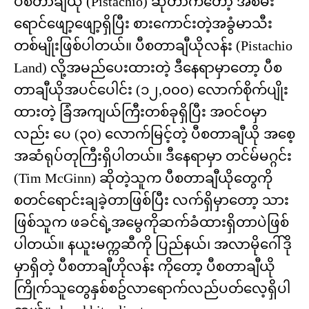
ပီစတာချီယို (Pistachio) ဆိုတာကတော့ အစိမ်း
ရောင်ဖျော့ဖျော့ရှိပြီး စားကောင်းတဲ့အခွံမာသီး
တစ်မျိုးဖြစ်ပါတယ်။ ပီစတာချီယိုလန်း (Pistachio
Land) လို့အမည်ပေးထားတဲ့ ဒီနေရာမှာတော့ ပီစ
တာချီယိုအပင်ပေါင်း (၁၂,၀၀၀) လောက်စိုက်ပျိုး
ထားတဲ့ ခြံအကျယ်ကြီးတစ်ခုရှိပြီး အဝင်ဝမှာ
လည်း ပေ (၃၀) လောက်မြင့်တဲ့ ပီစတာချီယို အစေ့
အဆံရုပ်တုကြီးရှိပါတယ်။ ဒီနေရာမှာ တင်မ်မဂ္ဂင်း
(Tim McGinn) ဆိုတဲ့သူက ပီစတာချီယိုတွေကို
စတင်ရောင်းချခဲ့တာဖြစ်ပြီး လက်ရှိမှာတော့ သား
ဖြစ်သူက ဖခင်ရဲ့အမွေကိုဆက်ခံထားရှိတာပဲဖြစ်
ပါတယ်။ နယူးမက္ကဆီကို ပြည်နယ်၊ အလာမိုဂေါ်ဒို
မှာရှိတဲ့ ပီစတာချီဟိုလန်း ကိုတော့ ပီစတာချီယို
ကြိုက်သူတွေနှစ်စဥ်လာရောက်လည်ပတ်လေ့ရှိပါ