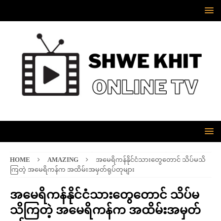
HOME
AMAZING
အမေရိကန်နိုင်ငံသားတွေတောင် သိပ်မသိ
ကြတဲ့ အမေရိကန်က အထိမ်းအမှတ်ရုပ်တုများ
အမေရိကန်နိုင်ငံသားတွေတောင် သိပ်မ
သိကြတဲ့ အမေရိကန်က အထိမ်းအမှတ်