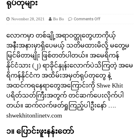
ရုပ်တုများ
November 28, 2021
Bo Bo
Comments Off
လောကမှာ တစ်ချို့အရာဝတ္ထုတွေဟာကိုယ့်
အနီးအနားမှာရှိပေမယ့် သတိမထားမိလို့ မတွေ့မ
မြင်မိတာမျိုး ဖြစ်တတ်ပါတယ်။ အမေရိကန်
နိုင်ငံသား (၂) ရာခိုင်နှုန်းလောက်ပဲသိကြတဲ့ အမေ
ရိကန်နိုင်ငံက အထိမ်းအမှတ်ရုပ်တုတွေ နဲ့
အထင်ကရနေရာတွေအကြောင်းကို Shwe Khit
ပရိတ်သတ်ကြီးအတွက် တင်ဆက်ပေးလိုက်ပါ
တယ်။ ဆက်လက်ဖတ်ရှုကြည့်ပါဦးနော် ….
shwekhitonlinetv.com
၁။ ပြောင်းဖူးနန်းတော်