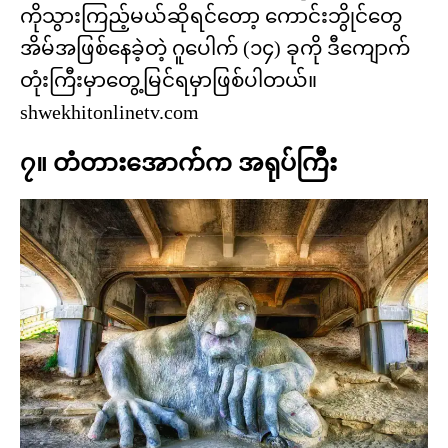
ကိုသွားကြည့်မယ်ဆိုရင်တော့ ကောင်းဘွိုင်တွေ
အိမ်အဖြစ်နေခဲ့တဲ့ ဂူပေါက် (၁၄) ခုကို ဒီကျောက်
တုံးကြီးမှာတွေ့မြင်ရမှာဖြစ်ပါတယ်။
shwekhitonlinetv.com
၇။ တံတားအောက်က အရုပ်ကြီး