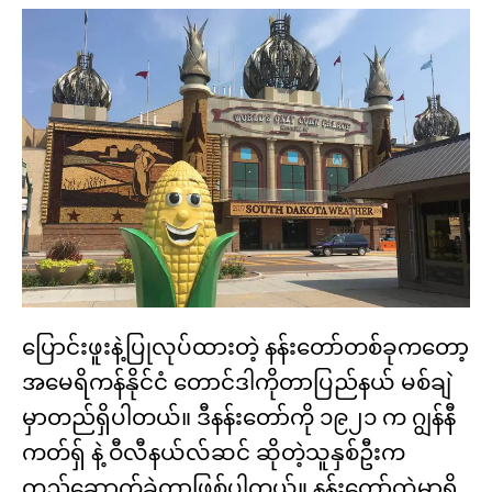
ပြောင်းဖူးနဲ့ပြုလုပ်ထားတဲ့ နန်းတော်တစ်ခုကတော့
အမေရိကန်နိုင်ငံ တောင်ဒါကိုတာပြည်နယ် မစ်ချဲ
မှာတည်ရှိပါတယ်။ ဒီနန်းတော်ကို ၁၉၂၁ က ဂျွန်နီ
ကတ်ရှ် နဲ့ ဝီလီနယ်လ်ဆင် ဆိုတဲ့သူနှစ်ဦးက ​
တည်ဆောက်ခဲ့တာဖြစ်ပါတယ်။ နန်းတော်ထဲမှာရှိ