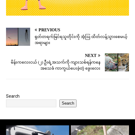
PREVIOUS
ရုတ်တရက်မြင်ရသူတိုင်းကို အံ့သြ ထိတ်လန့်သွားစေမယ့်
အရာများ
NEXT
မိန်းကလေးငယ် (၂) ဦးရဲ့အသက်ကို ကျားသစ်ရန်ကနေ
အသေခံ ကာကွယ်ပေးခဲ့တဲ့ ခွေးလေး
Search
Search