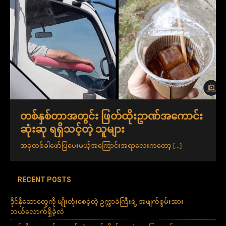
တစ်နှစ်တာအတွင်း ဖြတ်ထိုးဥာဏ်အကောင်း
ဆုံးဆု ရရှိသင့်တဲ့ သူများ
အခုတစ်ခါဖော်ပြပေးမယ့်အကြောင်းအရာလေးကတော့
[...]
RECENT POSTS
ဒိုင်နိုဆောတွေကို မျိုးတုံးစေခဲ့တဲ့ ဥက္ကာခဲကြီးရဲ့ အဖျက်စွမ်းအား
ဘယ်လောက်ရှိခဲ့လဲ