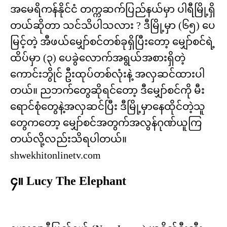
အမေရိကန်နိုင်ငံ တက္ကဆက်ပြည်နယ်မှာ ပါရီမြို့ရှိ
တယ်ဆိုတာ သင်သိပါသလား ? ဒီမြို့မှာ (၆၅) ပေ
မြင့်တဲ့ အီဖယ်မျှော်စင်တစ်ခုရှိပြီးတော့ မျှော်စင်ရဲ့
ထိပ်မှာ (၃) ပေခွဲလောက်အရွယ်အစားရှိတဲ့
ကောင်းဘွိုင် ဦးထုပ်တစ်လုံးနဲ့ အလှဆင်ထားပါ
တယ်။ ညဘက်တွေဆိုရင်တော့ ဒီမျှော်စင်ကို မီး
ရောင်စုံတွေနဲ့အလှဆင်ပြီး ဒီမြို့မှာနေထိုင်တဲ့သူ
တွေကတော့ မျှော်စင်အတွက်အလွန်ဂုဏ်ယူကြ
တယ်လို့လည်းသိရပါတယ်။
shwekhitonlinetv.com
၄။ Lucy The Elephant