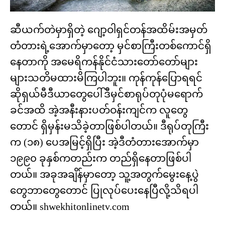
ဆီယက်တဲမှာရှိတဲ့ ဂျော့ဝါရှင်တန်အထိမ်းအမှတ်
တံတားရဲ့အောက်မှာတော့ မှင်စာကြီးတစ်ကောင်ရှိ
နေတာကို အမေရိကန်နိုင်ငံသားတော်တော်များ
များသတိမထားမိကြပါဘူး။ ကုန်ကုန်ပြောရရင်
ဆိုရှယ်မီဒီယာတွေပေါ်ဒီမှင်စာရုပ်တုပုံမရောက်
ခင်အထိ အဲ့အနီးနားပတ်ဝန်းကျင်က လူတွေ
တောင် ရှိမှန်းမသိခဲ့တာဖြစ်ပါတယ်။ ဒီရုပ်တုကြီး
က (၁၈) ပေအမြင့်ရှိပြီး အဲ့ဒီတံတားအောက်မှာ
၁၉၉၀ ခုနှစ်ကတည်းက တည်ရှိနေတာဖြစ်ပါ
တယ်။ အခုအချိန်မှာတော့ သူ့အတွက်မွေးနေ့ပွဲ
တွေဘာတွေတောင် ပြုလုပ်ပေးနေပြီလို့သိရပါ
တယ်။ shwekhitonlinetv.com