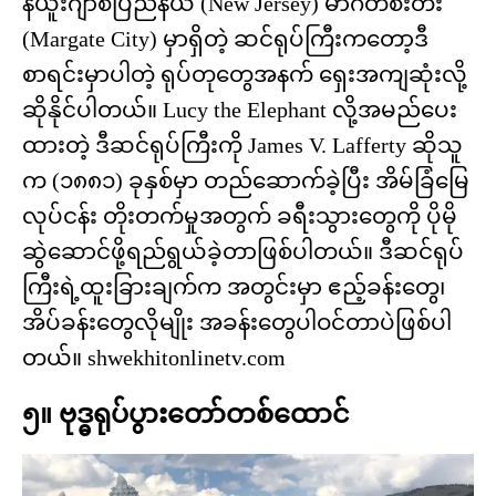
နယူးဂျာစီပြည်နယ် (New Jersey) မာဂိတ်စီးတီး
(Margate City) မှာရှိတဲ့ ဆင်ရုပ်ကြီးကတော့ဒီ
စာရင်းမှာပါတဲ့ ရုပ်တုတွေအနက် ရှေးအကျဆုံးလို့
ဆိုနိုင်ပါတယ်။ Lucy the Elephant လို့အမည်ပေး
ထားတဲ့ ဒီဆင်ရုပ်ကြီးကို James V. Lafferty ဆိုသူ
က (၁၈၈၁) ခုနှစ်မှာ တည်ဆောက်ခဲ့ပြီး အိမ်ခြံမြေ
လုပ်ငန်း တိုးတက်မှုအတွက် ခရီးသွားတွေကို ပိုမို
ဆွဲဆောင်ဖို့ရည်ရွယ်ခဲ့တာဖြစ်ပါတယ်။ ဒီဆင်ရုပ်
ကြီးရဲ့ထူးခြားချက်က အတွင်းမှာ ဧည့်ခန်းတွေ၊
အိပ်ခန်းတွေလိုမျိုး အခန်းတွေပါဝင်တာပဲဖြစ်ပါ
တယ်။ shwekhitonlinetv.com
၅။ ဗုဒ္ဓရုပ်ပွားတော်တစ်ထောင်