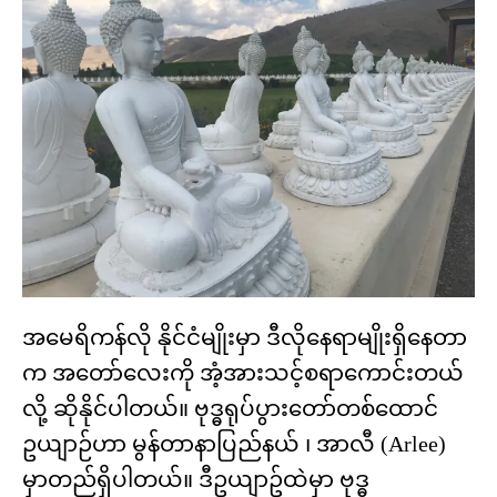
အမေရိကန်လို နိုင်ငံမျိုးမှာ ဒီလိုနေရာမျိုးရှိနေတာ
က အတော်လေးကို အံ့အားသင့်စရာကောင်းတယ်
လို့ ဆိုနိုင်ပါတယ်။ ဗုဒ္ဓရုပ်ပွားတော်တစ်ထောင်
ဥယျာဉ်ဟာ မွန်တာနာပြည်နယ် ၊ အာလီ (Arlee)
မှာတည်ရှိပါတယ်။ ဒီဥယျာဥ်ထဲမှာ ဗုဒ္ဓ