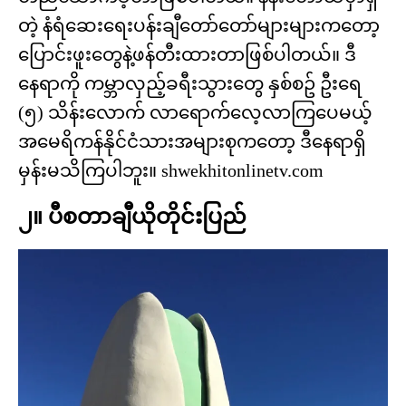
တဲ့ နံရံဆေးရေးပန်းချီတော်တော်များများကတော့
ပြောင်းဖူးတွေနဲ့ဖန်တီးထားတာဖြစ်ပါတယ်။ ဒီ
နေရာကို ကမ္ဘာလှည့်ခရီးသွားတွေ နှစ်စဥ် ဦးရေ
(၅) သိန်းလောက် လာရောက်လေ့လာကြပေမယ့်
အမေရိကန်နိုင်ငံသားအများစုကတော့ ဒီနေရာရှိ
မှန်းမသိကြပါဘူး။ shwekhitonlinetv.com
၂။ ပီစတာချီယိုတိုင်းပြည်