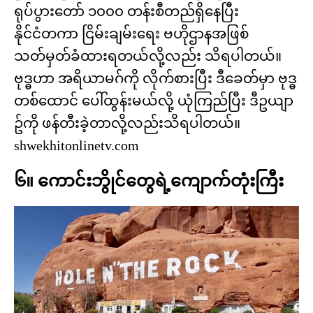
ရုပ်ပွားတော် ၁၀၀၀ တန်းစီတည်ရှိနေပြီး
နိုင်ငံတကာ ငြိမ်းချမ်းရေး ဗဟိုဌာနအဖြစ်
သတ်မှတ်ခံထားရတယ်လို့လည်း သိရပါတယ်။
ဗုဒ္ဓဟာ အရိယာမဂ်ကို လိုက်စားပြီး ဒီခေတ်မှာ ဗုဒ္ဓ
တစ်ထောင် ပေါ်ထွန်းမယ်လို့ ယုံကြည်ပြီး ဒီဥယျာ
ဥ်ကို ဖန်တီးခဲ့တာလို့လည်းသိရပါတယ်။
shwekhitonlinetv.com
၆။ ကောင်းဘွိုင်တွေရဲ့ကျောက်တုံးကြီး