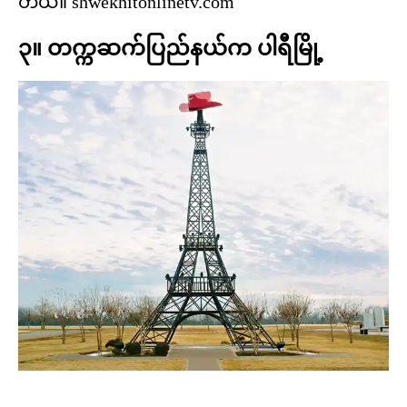
တယ်။ shwekhitonlinetv.com
၃။ တက္ကဆက်ပြည်နယ်က ပါရီမြို့