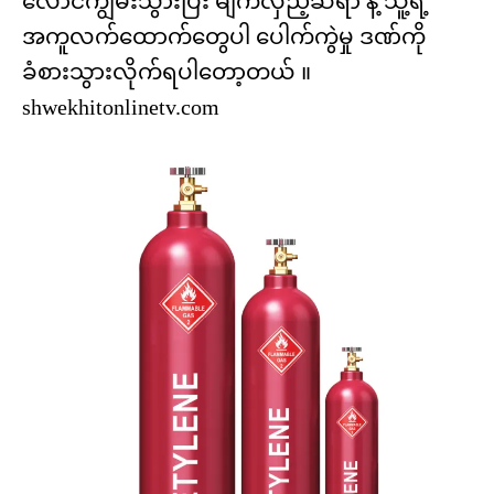
လောင်ကျွမ်းသွားပြီး မျက်လှည့်ဆရာ နဲ့ သူ့ရဲ့
အကူလက်ထောက်တွေပါ ပေါက်ကွဲမှု ဒဏ်ကို
ခံစားသွားလိုက်ရပါတော့တယ် ။
shwekhitonlinetv.com