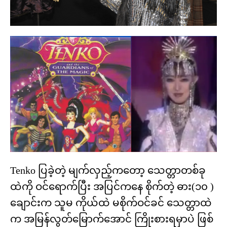
Tenko ပြခဲ့တဲ့ မျက်လှည့်ကတော့ သေတ္တာတစ်ခု
ထဲကို ဝင်ရောက်ပြီး အပြင်ကနေ စိုက်တဲ့ ဓား(၁၀ )
ချောင်းက သူမ ကိုယ်ထဲ မစိုက်ဝင်ခင် သေတ္တာထဲ
က အမြန်လွတ်မြောက်အောင် ကြိုးစားရမှာပဲ ဖြစ်