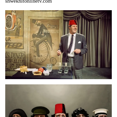
shwekhitonlinetv.com