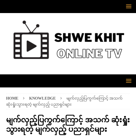
HOME
KNOWLEDGE
မျက်လှည့်ပြကွက်ကြောင့် အသက်
ဆုံးရှုံးသွားရတဲ့ မျက်လှည့် ပညာရှင်များ
မျက်လှည့်ပြကွက်ကြောင့် အသက် ဆုံးရှုံး
သွားရတဲ့ မျက်လှည့် ပညာရှင်များ