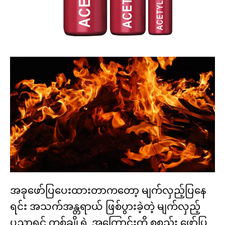
အခုဖော်ပြပေးထားတာကတော့ မျက်လှည့်ပြနေ
ရင်း အသက်အန္တရာယ် ဖြစ်ပွားခဲ့တဲ့ မျက်လှည့်
ပညာရှင် တစ်ချို့ရဲ့ အကြောင်းကို စုစည်း ဖော်ပြ