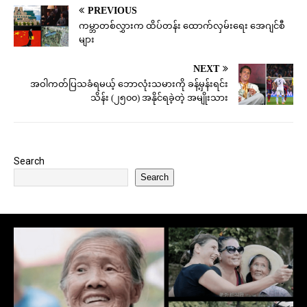
PREVIOUS
ကမ္ဘာတစ်လွှားက ထိပ်တန်း ထောက်လှမ်းရေး အေဂျင်စီ
များ
NEXT
အဝါကတ်ပြသခံရမယ့် ဘောလုံးသမားကို ခန့်မှန်းရင်း
သိန်း (၂၅၀၀) အနိုင်ရခဲ့တဲ့ အမျိုးသား
Search
Search