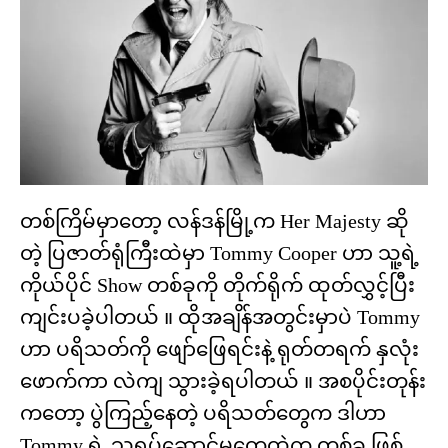
တစ်ကြိမ်မှာတော့ လန်ဒန်မြို့က Her Majesty ဆို
တဲ့ ပြဇာတ်ရုံကြီးထဲမှာ Tommy Cooper ဟာ သူ့ရဲ့
ကိုယ်ပိုင် Show တစ်ခုကို တိုက်ရိုက် ထုတ်လွှင့်ပြီး
ကျင်းပခဲ့ပါတယ် ။ ထိုအချိန်အတွင်းမှာပဲ Tommy
ဟာ ပရိသတ်ကို ဖျော်ဖြေရင်းနဲ့ ရုတ်တရက် နှလုံး
ဖောက်ကာ လဲကျ သွားခဲ့ရပါတယ် ။ အစပိုင်းတုန်း
ကတော့ ပွဲကြည့်နေတဲ့ ပရိသတ်တွေက ဒါဟာ
Tommy ရဲ့ သရုပ်ဆောင်မှုတွေထဲက တစ်ခု ဖြစ်