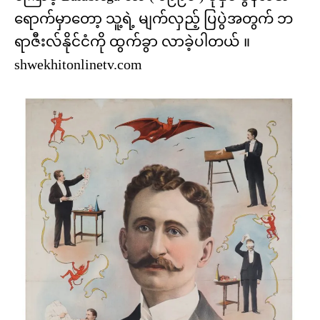
ရောက်မှာတော့ သူ့ရဲ့ မျက်လှည့် ပြပွဲအတွက် ဘ
ရာဇီးလ်နိုင်ငံကို ထွက်ခွာ လာခဲ့ပါတယ် ။
shwekhitonlinetv.com