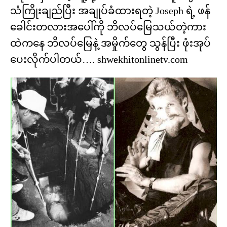
သံကြိုးချည်ပြီး အချုပ်ခံထားရတဲ့ Joseph ရဲ့ ဖန်
ခေါင်းတလားအပေါ်ကို ဘိလပ်မြေသယ်တဲ့ကား
ထဲကနေ ဘိလပ်မြေနဲ့ အမှိုက်တွေ သွန်ပြီး ဖုံးအုပ်
ပေးလိုက်ပါတယ်…. shwekhitonlinetv.com