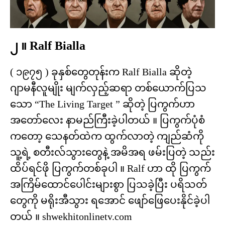
၂ ။ Ralf Bialla
( ၁၉၇၅ ) ခုနှစ်တွေတုန်းက Ralf Bialla ဆိုတဲ့
ဂျာမနီလူမျိုး မျက်လှည့်ဆရာ တစ်ယောက်ပြသ
သော “The Living Target ” ဆိုတဲ့ ပြကွက်ဟာ
အတော်လေး နာမည်ကြီးခဲ့ပါတယ် ။ ပြကွက်ပုံစံ
ကတော့ သေနတ်ထဲက ထွက်လာတဲ့ ကျည်ဆံကို
သူ့ရဲ့ စတီးလ်သွားတွေနဲ့ အမိအရ ဖမ်းပြတဲ့ သည်း
ထိပ်ရင်ဖို ပြကွက်တစ်ခုပါ ။ Ralf ဟာ ထို ပြကွက်
အကြိမ်ထောင်ပေါင်းများစွာ ပြသခဲ့ပြီး ပရိသတ်
တွေကို မရိုးအီသွား ရအောင် ဖျော်ဖြေပေးနိုင်ခဲ့ပါ
တယ် ။ shwekhitonlinetv.com