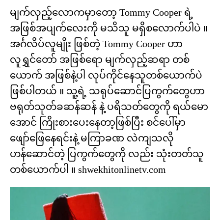
မျက်လှည့်လောကမှာတော့ Tommy Cooper ရဲ့
အဖြစ်အပျက်လေးကို မသိသူ မရှိစလောက်ပါပဲ ။
အင်္ဂလိပ်လူမျိုး ဖြစ်တဲ့ Tommy Cooper ဟာ
လူရွှင်တော် အဖြစ်ရော မျက်လှည့်ဆရာ တစ်
ယောက် အဖြစ်နဲ့ပါ လုပ်ကိုင်နေသူတစ်ယောက်ပဲ
ဖြစ်ပါတယ် ။ သူ့ရဲ့ သရုပ်ဆောင်ပြကွက်တွေဟာ
ဗရုတ်သုတ်ခဆန်ဆန် နဲ့ ပရိသတ်တွေကို ရယ်မော
အောင် ကြိုးစားပေးနေတာ့ဖြစ်ပြီး စင်ပေါ်မှာ
ဖျော်ဖြေနေရင်းနဲ့ မကြာခဏ လဲကျသလို
ဟန်ဆောင်တဲ့ ပြကွက်တွေကို လည်း သုံးတတ်သူ
တစ်ယောက်ပါ ။ shwekhitonlinetv.com