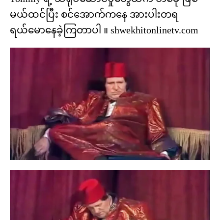
မယ်ထင်ပြီး စင်အောက်ကနေ အားပါးတရ
ရယ်မောနေခဲ့ကြတာပါ ။ shwekhitonlinetv.com