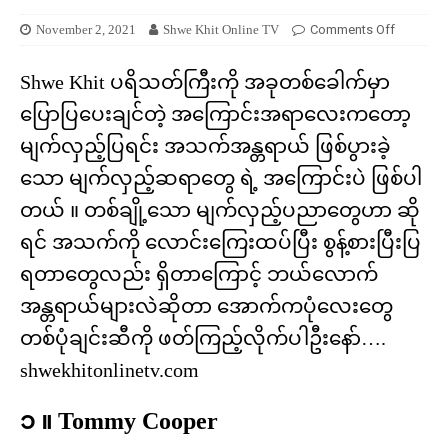
November 2, 2021
Shwe Khit Online TV
Comments Off
Shwe Khit ပရိသတ်ကြီးကို အခုတစ်ခေါက်မှာ
ပြောပြပေးချင်တဲ့ အကြောင်းအရာလေးကတော့
မျက်လှည့်ပြရင်း အသက်အန္တရာယ် ဖြစ်ပွားခဲ့
သော မျက်လှည့်ဆရာတွေ ရဲ့ အကြောင်းပဲ ဖြစ်ပါ
တယ် ။ တစ်ချို့သော မျက်လှည့်ပညာတွေဟာ ဆို
ရင် အသက်ကို လောင်းကြေးထပ်ပြီး စွန့်စားပြီးပြ
ရတာတွေလည်း ရှိတာကြောင့် ဘယ်လောက်
အန္တရာယ်များလဲဆိုတာ အောက်ကပုံလေးတွေ
တစ်ပုံချင်းဆီကို ဖတ်ကြည့်လိုက်ပါဦးနော်….
shwekhitonlinetv.com
၁ ။ Tommy Cooper