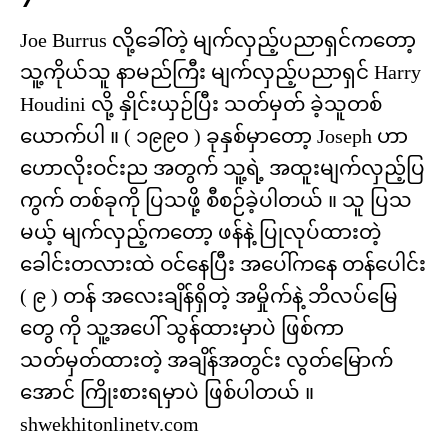
Joe Burrus လို့ခေါ်တဲ့ မျက်လှည့်ပညာရှင်ကတော့
သူ့ကိုယ်သူ နာမည်ကြီး မျက်လှည့်ပညာရှင် Harry
Houdini လို့ နှိုင်းယှဉ်ပြီး သတ်မှတ် ခဲ့သူတစ်
ယောက်ပါ ။ ( ၁၉၉၀ ) ခုနှစ်မှာတော့ Joseph ဟာ
ဟောလိုးဝင်းည အတွက် သူ့ရဲ့ အထူးမျက်လှည့်ပြ
ကွက် တစ်ခုကို ပြသဖို့ စီစဉ်ခဲ့ပါတယ် ။ သူ ပြသ
မယ့် မျက်လှည့်ကတော့ ဖန်နဲ့ ပြုလုပ်ထားတဲ့
ခေါင်းတလားထဲ ဝင်နေပြီး အပေါ်ကနေ တန်ပေါင်း
( ၉ ) တန် အလေးချိန်ရှိတဲ့ အမှိုက်နဲ့ ဘိလပ်မြေ
တွေ ကို သူ့အပေါ် သွန်ထားမှာပဲ ဖြစ်ကာ
သတ်မှတ်ထားတဲ့ အချိန်အတွင်း လွတ်မြောက်
အောင် ကြိုးစားရမှာပဲ ဖြစ်ပါတယ် ။
shwekhitonlinetv.com