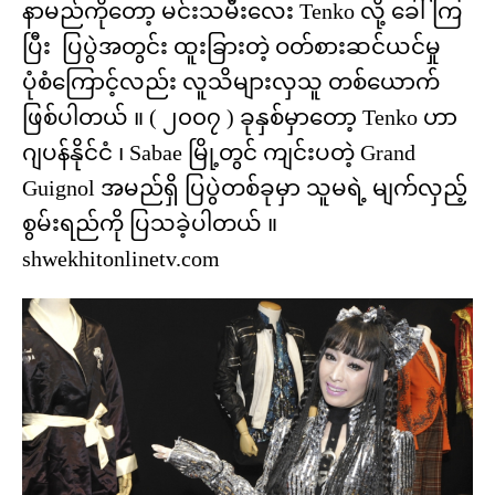
နာမည်ကိုတော့ မင်းသမီးလေး Tenko လို့ ခေါ်ကြ
ပြီး ပြပွဲအတွင်း ထူးခြားတဲ့ ဝတ်စားဆင်ယင်မှု
ပုံစံကြောင့်လည်း လူသိများလှသူ တစ်ယောက်
ဖြစ်ပါတယ် ။ ( ၂၀၀၇ ) ခုနှစ်မှာတော့ Tenko ဟာ
ဂျပန်နိုင်ငံ ၊ Sabae မြို့တွင် ကျင်းပတဲ့ Grand
Guignol အမည်ရှိ ပြပွဲတစ်ခုမှာ သူမရဲ့ မျက်လှည့်
စွမ်းရည်ကို ပြသခဲ့ပါတယ် ။
shwekhitonlinetv.com