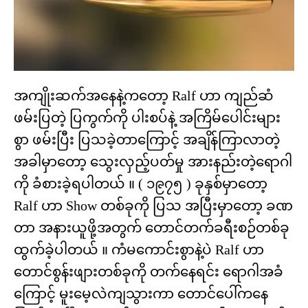
အကျိုးဆက်အနေနဲ့ကတော့ Ralf ဟာ ကျည်ဆံ
ဖမ်းပြတဲ့ ပြကွက်ကို ပါးစပ်နဲ့ အကြိမ်ပေါင်းများ
စွာ ဖမ်းပြီး ပြသခဲ့တာကြောင့် အချိန်ကြာလာတဲ့
အခါမှာတော့ သွေးလှည့်ပတ်မှု အားနည်းတဲ့ရောဂါ
ကို ခံစားခဲ့ရပါတယ် ။ ( ၁၉၇၅ ) ခုနှစ်မှာတော့
Ralf ဟာ Show တစ်ခုကို ပြသ အပြီးမှာတော့ ခဏ
တာ အနားယူဖို့အတွက် တောင်တက်ခရီးစဉ်တစ်ခု
ထွက်ခဲ့ပါတယ် ။ ကံမကောင်းစွာနဲ့ပဲ Ralf ဟာ
တောင်စွန်းဖျားတစ်ခုကို တက်နေရင်း ရောဂါအခံ
ကြောင့် မူးမေ့လဲကျသွားကာ တောင်ပေါ်ကနေ