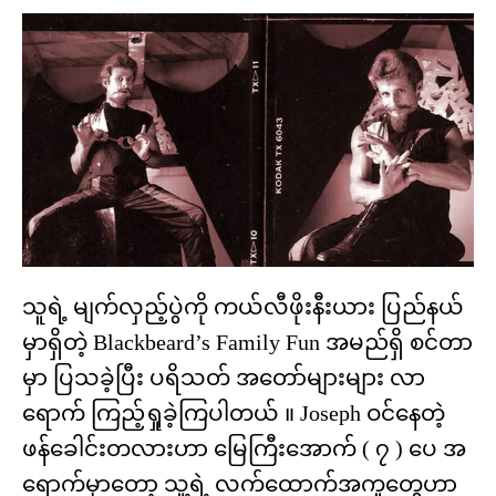
သူရဲ့ မျက်လှည့်ပွဲကို ကယ်လီဖိုးနီးယား ပြည်နယ်
မှာရှိတဲ့ Blackbeard’s Family Fun အမည်ရှိ စင်တာ
မှာ ပြသခဲ့ပြီး ပရိသတ် အတော်များများ လာ
ရောက် ကြည့်ရှုခဲ့ကြပါတယ် ။ Joseph ဝင်နေတဲ့
ဖန်ခေါင်းတလားဟာ မြေကြီးအောက် ( ၇ ) ပေ အ
ရောက်မှာတော့ သူ့ရဲ့ လက်ထောက်အကူတွေဟာ