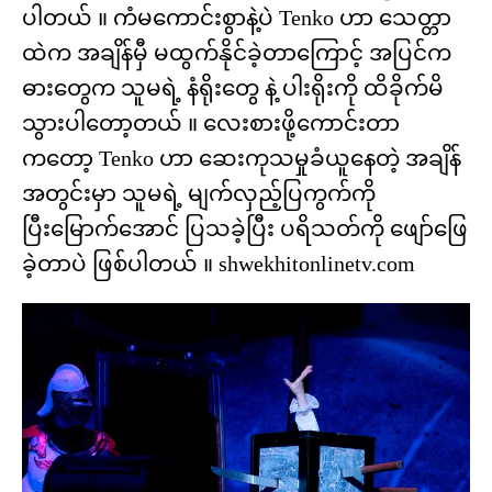
ပါတယ် ။ ကံမကောင်းစွာနဲ့ပဲ Tenko ဟာ သေတ္တာ
ထဲက အချိန်မှီ မထွက်နိုင်ခဲ့တာကြောင့် အပြင်က
ဓားတွေက သူမရဲ့ နံရိုးတွေ နဲ့ ပါးရိုးကို ထိခိုက်မိ
သွားပါတော့တယ် ။ လေးစားဖို့ကောင်းတာ
ကတော့ Tenko ဟာ ဆေးကုသမှုခံယူနေတဲ့ အချိန်
အတွင်းမှာ သူမရဲ့ မျက်လှည့်ပြကွက်ကို
ပြီးမြောက်အောင် ပြသခဲ့ပြီး ပရိသတ်ကို ဖျော်ဖြေ
ခဲ့တာပဲ ဖြစ်ပါတယ် ။ shwekhitonlinetv.com