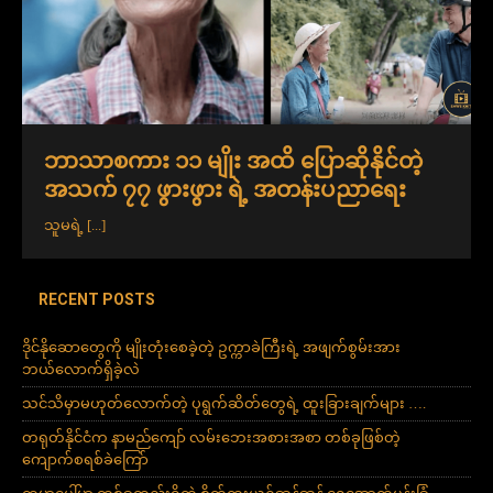
ဘာသာစကား ၁၁ မျိုး အထိ ပြောဆိုနိုင်တဲ့
အသက် ၇၇ ဖွားဖွား ရဲ့ အတန်းပညာရေး
သူမရဲ့
[...]
RECENT POSTS
ဒိုင်နိုဆောတွေကို မျိုးတုံးစေခဲ့တဲ့ ဥက္ကာခဲကြီးရဲ့ အဖျက်စွမ်းအား
ဘယ်လောက်ရှိခဲ့လဲ
သင်သိမှာမဟုတ်လောက်တဲ့ ပုရွက်ဆိတ်တွေရဲ့ ထူးခြားချက်များ ….
တရုတ်နိုင်ငံက နာမည်ကျော် လမ်းဘေးအစားအစာ တစ်ခုဖြစ်တဲ့
ကျောက်စရစ်ခဲကြော်