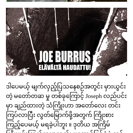
ဒါပေမယ့် မျက်လှည့်ပြသနေစဉ်အတွင်း မှားယွင်း
တဲ့ မတော်တဆ မှု တစ်ခုကြောင့် Joseph လည်ပင်း
မှာ ချည်ထားတဲ့ သံကြိုးဟာ အတော်လေး တင်း
ကြပ်လာပြီး လွတ်မြောက်ဖို့အတွက် ကြိုးစား
ကြည့်ပေမယ့် မရခဲ့ပါဘူး ။ ဒုတိယ အကြိမ်