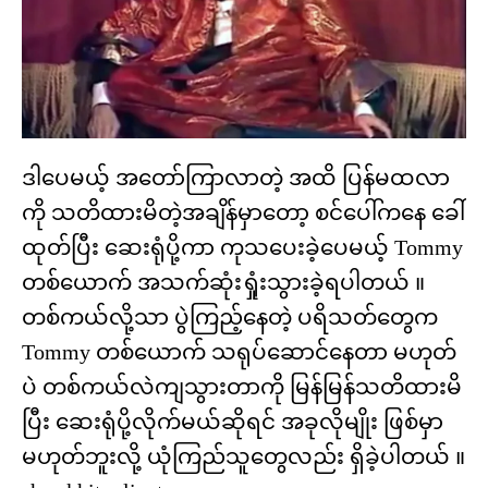
ဒါပေမယ့် အတော်ကြာလာတဲ့ အထိ ပြန်မထလာ
ကို သတိထားမိတဲ့အချိန်မှာတော့ စင်ပေါ်ကနေ ခေါ်
ထုတ်ပြီး ဆေးရုံပို့ကာ ကုသပေးခဲ့ပေမယ့် Tommy
တစ်ယောက် အသက်ဆုံးရှုံးသွားခဲ့ရပါတယ် ။
တစ်ကယ်လို့သာ ပွဲကြည့်နေတဲ့ ပရိသတ်တွေက
Tommy တစ်ယောက် သရုပ်ဆောင်နေတာ မဟုတ်
ပဲ တစ်ကယ်လဲကျသွားတာကို မြန်မြန်သတိထားမိ
ပြီး ဆေးရုံပို့လိုက်မယ်ဆိုရင် အခုလိုမျိုး ဖြစ်မှာ
မဟုတ်ဘူးလို့ ယုံကြည်သူတွေလည်း ရှိခဲ့ပါတယ် ။