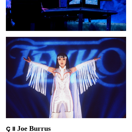
၄ ။ Joe Burrus