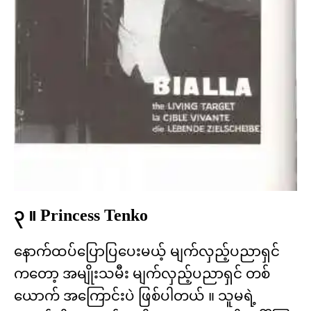
၃ ။ Princess Tenko
နောက်ထပ်ပြောပြပေးမယ့် မျက်လှည့်ပညာရှင်
ကတော့ အမျိုးသမီး မျက်လှည့်ပညာရှင် တစ်
ယောက် အကြောင်းပဲ ဖြစ်ပါတယ် ။ သူမရဲ့