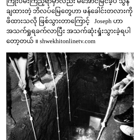
ကြိုးပမ်းကြည့်ရာမှာလည်း မအောင်မြင်ခဲ့ပဲ သွန်
ချထားတဲ့ ဘိလပ်မြေတွေဟာ ဖန်ခေါင်းတလားကို
ဖိထားသလို ဖြစ်သွားတာကြောင့် Joseph ဟာ
အသက်ရှုရခက်လာပြီး အသက်ဆုံးရှုံးသွားခဲ့ရပါ
တော့တယ် ။ shwekhitonlinetv.com