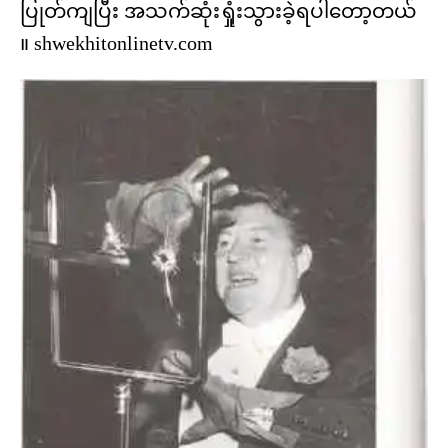
ပြုတ်ကျပြီး အသက်ဆုံးရှုံးသွားခဲ့ရပါတော့တယ်
။ shwekhitonlinetv.com