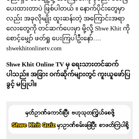
ပေးထားတာပဲ ဖြစ်ပါတယ် ။ နောက်ပိုင်းတွေမှာ
လည်း အခုလိုမျိုး ထူးဆန်းတဲ့ အကြောင်းအရာ
လေးတွေကို တင်ဆက်ပေးမှာ မို့လို့ Shwe Khit ကို
စောင့်မျှော် ဖတ်ရှု ပေးကြပါဦးနော်….
shwekhitonlinetv.com
Shwe Khit Online TV မှ ရေးသားတင်ဆက်
ပါသည်။ အခြား ဝက်ဆိုက်များတွင် ကူးယူဖော်ပြ
ခွင့် မပြုပါ။