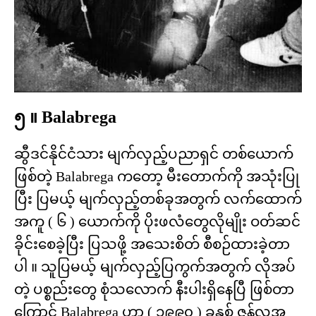
၅ ။ Balabrega
ဆွီဒင်နိုင်ငံသား မျက်လှည့်ပညာရှင် တစ်ယောက်
ဖြစ်တဲ့ Balabrega ကတော့ မီးတောက်ကို အသုံးပြု
ပြီး ပြမယ့် မျက်လှည့်တစ်ခုအတွက် လက်ထောက်
အကူ ( ၆ ) ယောက်ကို ပိုးဖလံတွေလိုမျိုး ဝတ်ဆင်
ခိုင်းစေခဲ့ပြီး ပြသဖို့ အသေးစိတ် စီစဉ်ထားခဲ့တာ
ပါ ။ သူပြမယ့် မျက်လှည့်ပြကွက်အတွက် လိုအပ်
တဲ့ ပစ္စည်းတွေ စုံသလောက် နီးပါးရှိနေပြီ ဖြစ်တာ
ကြောင့် Balabrega ဟာ ( ၁၉၉၀ ) ခုနှစ် ဇွန်လအ