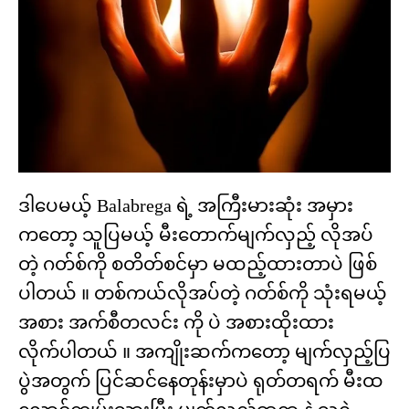
ဒါပေမယ့် Balabrega ရဲ့ အကြီးမားဆုံး အမှား
ကတော့ သူပြမယ့် မီးတောက်မျက်လှည့် လိုအပ်
တဲ့ ဂတ်စ်ကို စတိတ်စင်မှာ မထည့်ထားတာပဲ ဖြစ်
ပါတယ် ။ တစ်ကယ်လိုအပ်တဲ့ ဂတ်စ်ကို သုံးရမယ့်
အစား အက်စီတလင်း ကို ပဲ အစားထိုးထား
လိုက်ပါတယ် ။ အကျိုးဆက်ကတော့ မျက်လှည့်ပြ
ပွဲအတွက် ပြင်ဆင်နေတုန်းမှာပဲ ရုတ်တရက် မီးထ