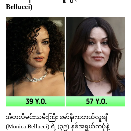
Bellucci)
အီတလီမင်းသမီးကြီး မော်နီကာဘယ်လူချီ
(Monica Bellucci) ရဲ့ (၃၉) နှစ်အရွယ်ကပုံနဲ့