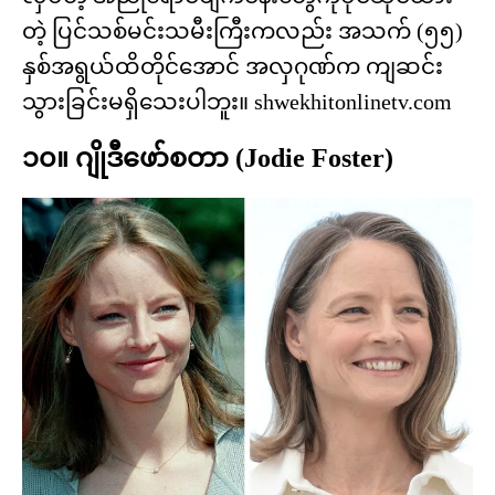
တဲ့ ပြင်သစ်မင်းသမီးကြီးကလည်း အသက် (၅၅)
နှစ်အရွယ်ထိတိုင်အောင် အလှဂုဏ်က ကျဆင်း
သွားခြင်းမရှိသေးပါဘူး။ shwekhitonlinetv.com
၁၀။ ဂျိုဒီဖော်စတာ (Jodie Foster)