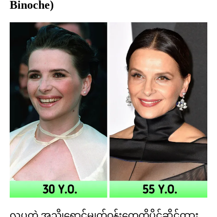
Binoche)
လှပတဲ့ အညိုရောင်မျက်ဝန်းတွေကိုပိုင်ဆိုင်ထား