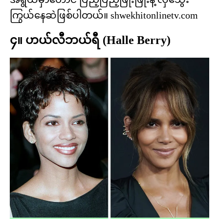
ကြွယ်နေဆဲဖြစ်ပါတယ်။ shwekhitonlinetv.com
၄။ ဟယ်လီဘယ်ရီ (Halle Berry)