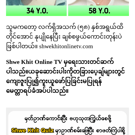
သူမကတော့ လက်ရှိအသက် (၅၈) နှစ်အရွယ်ထိ
တိုင်အောင် နုပျိုနေပြီး ချစ်စဖွယ်ကောင်းတုန်းပဲ
ဖြစ်ပါတယ်။ shwekhitonlinetv.com
Shwe Khit Online TV မှရေးသားတင်ဆက်
ပါသည်။ယခုဆောင်းပါးကိုတခြားပေ့ချ်များတွင်
ကျေးဇူးပြု၍ကူးယူဖော်ပြခြင်းမပြုရန်
မေတ္တာရပ်ခံအပ်ပါသည်။