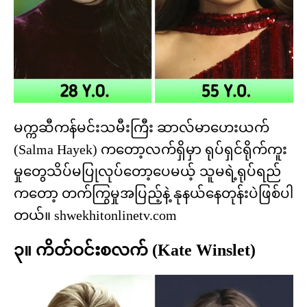
မက္ကဆီကန်မင်းသမီးကြီး ဆာလ်မာဟေးယက်
(Salma Hayek) ကတော့လက်ရှိမှာ ရုပ်ရှင်ရိုက်ကူး
မှုတွေသိပ်မပြုလုပ်တော့ပေမယ့် သူမရဲ့ရုပ်ရည်
ကတော့ တက်ကြွမှုအပြည့်နဲ့ နုနယ်နေတုန်းပဲဖြစ်ပါ
တယ်။ shwekhitonlinetv.com
၃။ ကိတ်ဝင်းစလက် (Kate Winslet)