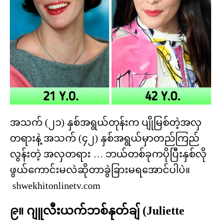
အသက် (၂၁) နှစ်အရွယ်တုန်းက ပျိုမြစ်တဲ့အလှ
တရားနဲ့ အသက် (၄၂) နှစ်အရွယ်မှာတည်ကြည်
လွန်းတဲ့ အလှတရား … ဘယ်တစ်ခုကပိုပြီးနှစ်လို
ဖွယ်ကောင်းမလဲဆိုတာခွဲခြားမရအောင်ပါပဲ။
shwekhitonlinetv.com
၉။ ဂျူလီးယက်ဘစ်နုတ်ချ် (Juliette