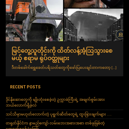
မြင်တွေ့သူတိုင်းကို ထိတ်လန့်အံ့သြသွားစေ
မယ့် ဧရာမ ရုပ်ဝတ္ထုများ
ဒီတစ်ခေါက်ရွှေခေတ်ပရိသတ်တွေကိုဖော်ပြပေးချင်တာကတော့
[...]
RECENT POSTS
ဒိုင်နိုဆောတွေကို မျိုးတုံးစေခဲ့တဲ့ ဥက္ကာခဲကြီးရဲ့ အဖျက်စွမ်းအား
ဘယ်လောက်ရှိခဲ့လဲ
သင်သိမှာမဟုတ်လောက်တဲ့ ပုရွက်ဆိတ်တွေရဲ့ ထူးခြားချက်များ ….
တရုတ်နိုင်ငံက နာမည်ကျော် လမ်းဘေးအစားအစာ တစ်ခုဖြစ်တဲ့
ကျောက်စရစ်ခဲကြော်