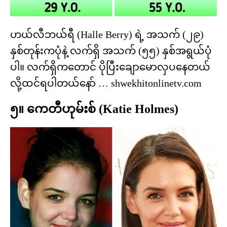
ဟယ်လီဘယ်ရီ (Halle Berry) ရဲ့ အသက် (၂၉)
နှစ်တုန်းကပုံနဲ့ လက်ရှိ အသက် (၅၅) နှစ်အရွယ်ပုံ
ပါ။ လက်ရှိကတောင် ပိုပြီးချောမောလှပနေတယ်
လို့ထင်ရပါတယ်နော် … shwekhitonlinetv.com
၅။ ကေတီဟုမ်းစ် (Katie Holmes)