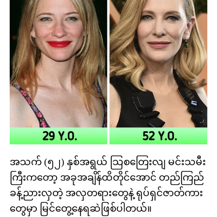
အသက် (၅၂) နှစ်အရွယ် သြစတြေးလျ မင်းသမီး
ကြီးကတော့ အခုအချိန်ထိတိုင်အောင် တည်ကြည်
ခန့်ညားလှတဲ့ အလှတရားတွေနဲ့ ရုပ်ရှင်ဇာတ်ကား
တွေမှာ မြင်တွေ့နေရဆဲဖြစ်ပါတယ်။