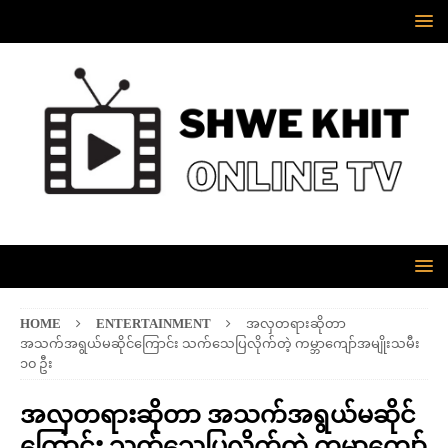
HOME
ENTERTAINMENT
အလှတရားဆိုတာ
အသက်အရွယ်မဆိုင်ကြောင်း သက်သေပြလိုက်တဲ့ ကမ္ဘာကျော်အမျိုးသမီး
၁၀ ဦး
အလှတရားဆိုတာ အသက်အရွယ်မဆိုင်
ကြောင်း သက်သေပြလိုက်တဲ့ ကမ္ဘာကျော်