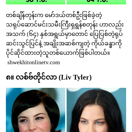
တစ်ချိန်တုန်းက မော်ဒယ်တစ်ဦးဖြစ်ခဲ့တဲ့
သရုပ်ဆောင်မင်းသမီးကြီးရှရွန်စတုန်း ဟာလည်း
အသက် (၆၄) နှစ်အရွယ်မှာတောင် ပြေပြစ်တဲ့ရုပ်
ဆင်းသွင်ပြင်နဲ့ အချိုးအဆစ်ကျတဲ့ ကိုယ်ခန္ဓာကို
ပိုင်ဆိုင်ထားတဲ့သူတစ်ယောက်ဖြစ်ပါတယ်။
shwekhitonlinetv.com
၈။ လစ်ဗ်တိုင်လာ (Liv Tyler)