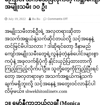
အမျိုးသမီး ၁၀ ဦး
July 19, 2022
Bo Bo
Comments Off
အမျိုးသမီးတစ်ဦးရဲ့ အလှတရားဆိုတာ
အသက်အရွယ်နဲ့သက်ဆိုင်တယ်လို့ သင့်အနေနဲ့
ထင်မြင်မိပါသလား ? ဒါဆိုရင်တော့ ဒီနာမည်
ကျော်အမျိုးသမီးတွေရဲ့လွန်ခဲ့တဲ့နှစ်ပေါင်းများစွာ
ကပုံနဲ့ အခုလက်ရှိပုံကို နှိုင်းယှဉ်ပြထားတာကို
ကြည့်ကြည့်လိုက်ပါဦး။ သူတို့တွေကိုကြည့်ပြီးရင်
တော့ အလှတရားမှာ အသက်အရွယ်ကန့်သက်
ချက်မရှိဘူးလို့ သင့်အနေနဲ့ အတွေးဝင်လာနိုင်ပါ
လိမ့်မယ်။ shwekhitonlinetv.com
၁။ မော်နီကာဘယ်လူချီ (Monica