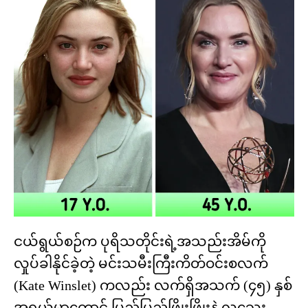
ငယ်ရွယ်စဉ်က ပုရိသတိုင်းရဲ့အသည်းအိမ်ကို
လှုပ်ခါနိုင်ခဲ့တဲ့ မင်းသမီးကြီးကိတ်ဝင်းစလက်
(Kate Winslet) ကလည်း လက်ရှိအသက် (၄၅) နှစ်
အရွယ်မှာတောင် ပြည့်ပြည့်ဖြိုးဖြိုးနဲ့ လှသွေး