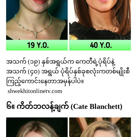
အသက် (၁၉) နှစ်အရွယ်က ကေတီရဲ့ပုံရိပ်နဲ့
အသက် (၄၀) အရွယ် ပုံရိပ်နှစ်ခုစလုံးကတစ်မျိုးစီ
ကြည့်ကောင်းနေတာအမှန်ပါပဲ။
shwekhitonlinetv.com
၆။ ကိတ်ဘလန့်ချက် (Cate Blanchett)