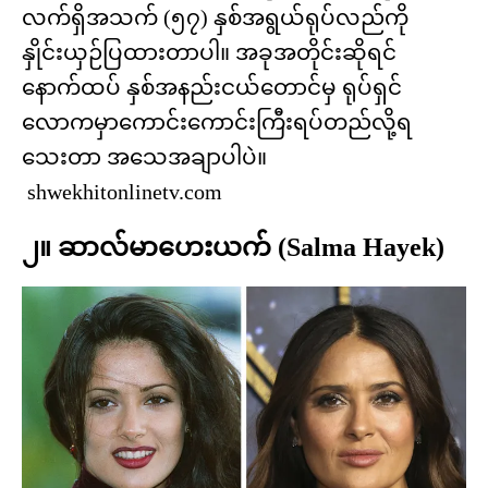
လက်ရှိအသက် (၅၇) နှစ်အရွယ်ရုပ်လည်ကို
နှိုင်းယှဉ်ပြထားတာပါ။ အခုအတိုင်းဆိုရင်
နောက်ထပ် နှစ်အနည်းငယ်တောင်မှ ရုပ်ရှင်
လောကမှာကောင်းကောင်းကြီးရပ်တည်လို့ရ
သေးတာ အသေအချာပါပဲ။
shwekhitonlinetv.com
၂။ ဆာလ်မာဟေးယက် (Salma Hayek)