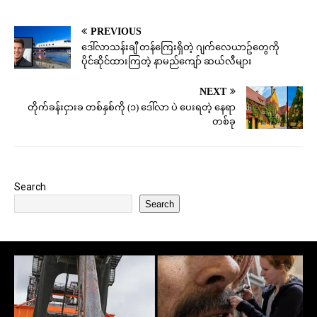
PREVIOUS
ဒေါ်လာသန်းချီ တန်ကြေးရှိတဲ့ ဂျက်လေယာဥ်တွေကို
ပိုင်ဆိုင်ထားကြတဲ့ နာမည်ကျော် ဆယ်လီများ
NEXT
တိုက်ခန်းငှားခ တစ်နှစ်ကို (၁) ဒေါ်လာ ပဲ ပေးရတဲ့ နေရာ
တစ်ခု
Search
Search