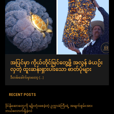
အပြင်မှာ ကိုယ်တိုင်မြင်တွေ့ဖို့ အလွန် ခဲယဉ်း
လှတဲ့ ထူးဆန်းရှားပါးသော ဓာတ်ပုံများ
ဒီတစ်ခေါက်မှာတော့
[...]
RECENT POSTS
ဒိုင်နိုဆောတွေကို မျိုးတုံးစေခဲ့တဲ့ ဥက္ကာခဲကြီးရဲ့ အဖျက်စွမ်းအား
ဘယ်လောက်ရှိခဲ့လဲ