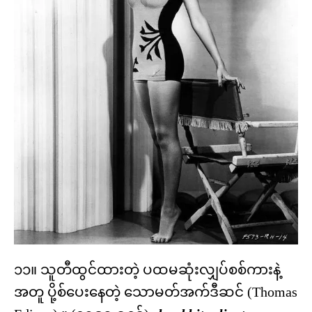
၁၁။ သူတီထွင်ထားတဲ့ ပထမဆုံးလျှပ်စစ်ကားနဲ့
အတူ ပို့စ်ပေးနေတဲ့ သောမတ်အက်ဒီဆင် (Thomas