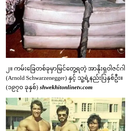
၂။ ကမ်းခြေတစ်ခုမှာမြင်တွေ့ရတဲ့ အာနိုးရှဝါဇင်ဂါ
(Arnold Schwarzenegger) နှင့် သူ့ရဲ့နည်းပြနှစ်ဦး။
(၁၉၇၀ ခုနှစ်)
shwekhitonlinetv.com