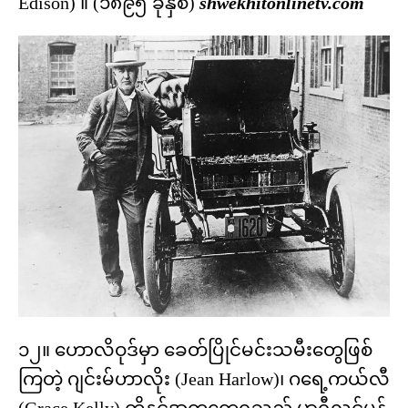
Edison) ။ (၁၈၉၅ ခုနှစ်)
shwekhitonlinetv.com
၁၂။ ဟောလိဝုဒ်မှာ ခေတ်ပြိုင်မင်းသမီးတွေဖြစ်
ကြတဲ့ ဂျင်းမ်ဟာလိုး (Jean Harlow)၊ ဂရေ့ကယ်လီ