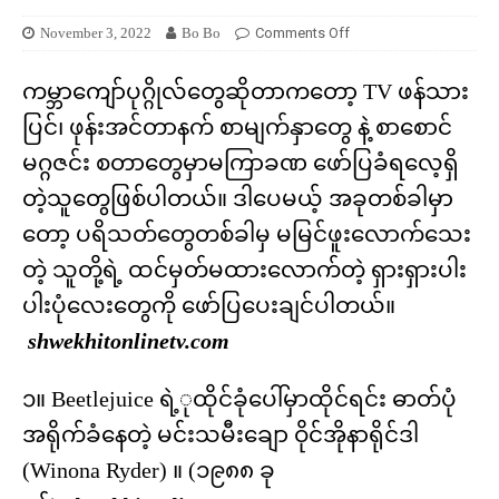
November 3, 2022
Bo Bo
Comments Off
ကမ္ဘာကျော်ပုဂ္ဂိုလ်တွေဆိုတာကတော့ TV ဖန်သား
ပြင်၊ ဖုန်းအင်တာနက် စာမျက်နှာတွေ နဲ့ စာစောင်
မဂ္ဂဇင်း စတာတွေမှာမကြာခဏ ဖော်ပြခံရလေ့ရှိ
တဲ့သူတွေဖြစ်ပါတယ်။ ဒါပေမယ့် အခုတစ်ခါမှာ
တော့ ပရိသတ်တွေတစ်ခါမှ မမြင်ဖူးလောက်သေး
တဲ့ သူတို့ရဲ့ ထင်မှတ်မထားလောက်တဲ့ ရှားရှားပါး
ပါးပုံလေးတွေကို ဖော်ပြပေးချင်ပါတယ်။
shwekhitonlinetv.com
၁။ Beetlejuice ရဲ့ုထိုင်ခုံပေါ်မှာထိုင်ရင်း ဓာတ်ပုံ
အရိုက်ခံနေတဲ့ မင်းသမီးချော ဝိုင်အိုနာရိုင်ဒါ
(Winona Ryder) ။ (၁၉၈၈ ခု