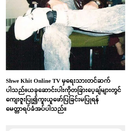
Shwe Khit Online TV မှရေးသားတင်ဆက်
ပါသည်။ယခုဆောင်းပါးကိုတခြားပေ့ချ်များတွင်
ကျေးဇူးပြု၍ကူးယူဖော်ပြခြင်းမပြုရန်
မေတ္တာရပ်ခံအပ်ပါသည်။