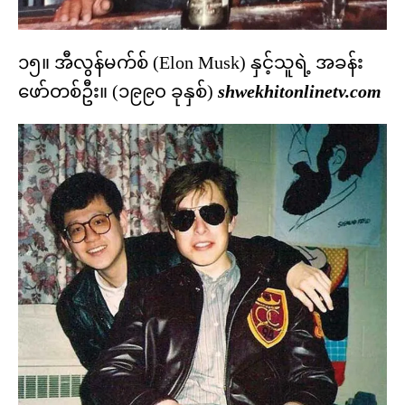
၁၅။ အီလွန်မက်စ် (Elon Musk) နှင့်သူရဲ့ အခန်း
ဖော်တစ်ဦး။ (၁၉၉၀ ခုနှစ်)
shwekhitonlinetv.com