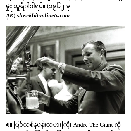
မှုး ယူရီဂါဂါရင်။ (၁၉၆၂ ခု
နှစ်)
shwekhitonlinetv.com
၈။ ပြင်သစ်နပန်းသမားကြီး Andre The Giant ကို