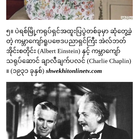
၅။ ပဲရစ်မြို့ကရုပ်ရှင်အထူးပြပွဲတစ်ခုမှာ ဆုံတွေ့ခဲ့
တဲ့ ကမ္ဘာကျော်ရူပဗေဒပညာရှင်ကြီး အဲလ်ဘတ်
အိုင်းစတိုင်း (Albert Einstein) နှင့် ကမ္ဘာကျော်
သရုပ်ဆောင် ချာလီချက်ပလင် (Charlie Chaplin)
။ (၁၉၃၁ ခုနှစ်)
shwekhitonlinetv.com