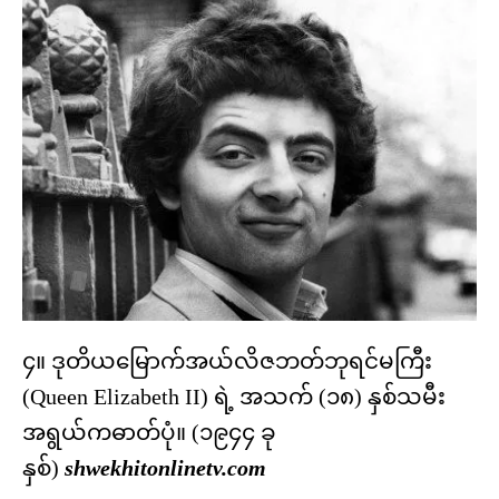
၄။ ဒုတိယမြောက်အယ်လိဇဘတ်ဘုရင်မကြီး
(Queen Elizabeth II) ရဲ့ အသက် (၁၈) နှစ်သမီး
အရွယ်ကဓာတ်ပုံ။ (၁၉၄၄ ခု
နှစ်)
shwekhitonlinetv.com