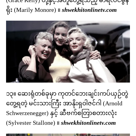
(Grace Kelly) တို့နှင့်အတူတွေ့ရသည့် မာရီလင်မွန်
ရိုး (Marily Monore) ။
shwekhitonlinetv.com
၁၃။ ဆေးရုံတစ်ခုမှာ ကုတင်ဘေးချင်းကပ်ယှဉ်တွဲ
တွေ့ရတဲ့ မင်းသားကြီး အာနိုးရှဝါဇင်ဂါ (Arnold
Schwerzenegger) နှင့် ဆီဗက်စတြာစတားလုံး
(Sylvester Stallone) ။
shwekhitonlinetv.com