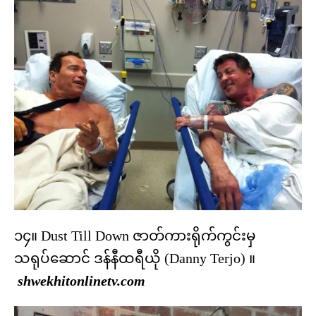
၁၄။ Dust Till Down ဇာတ်ကားရိုက်ကွင်းမှ
သရုပ်ဆောင် ဒန်နီထရီယို (Danny Terjo) ။
shwekhitonlinetv.com