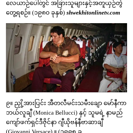
လေယာဉ်ပေါ်တွင် အခြားသူများနှင့်အတူယှဉ်တွဲ
တွေ့ရစဉ်။ (၁၉၈၀ ခုနှစ်)
shwekhitonlinetv.com
၉။ ညှို့အားပြင်း အီတလီမင်းသမီးချော မော်နီကာ
ဘယ်လူချီ (Monica Bellucci) နှင့် သူမရဲ့ နာမည်
ကျော်ဖက်ရှင်ဒီဇိုင်နာ ဂျီယိုဗန်နီဗာဆာချီ
(Giovanni Versace) ။ (၁၉၉၅ ခု