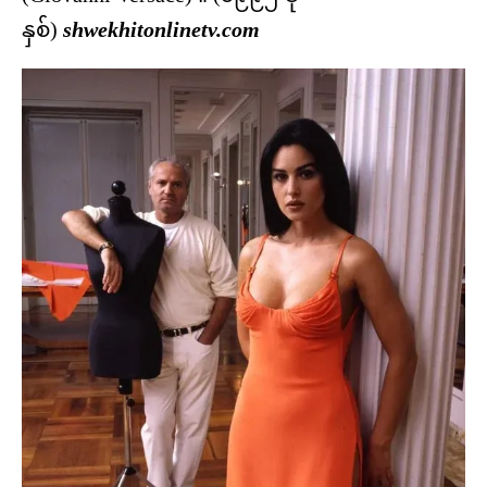
နှစ်)
shwekhitonlinetv.com