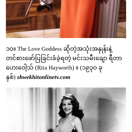
၁၀။ The Love Goddess ဆိုတဲ့အသုံးအနှုန်းနဲ့
တင်စားဖော်ပြခြင်းခံခဲ့ရတဲ့ မင်းသမီးချော ရီတာ
ဟေးဝေါ့သ် (Rita Hayworth) ။ (၁၉၃၀ ခု
နှစ်)
shwekhitonlinetv.com