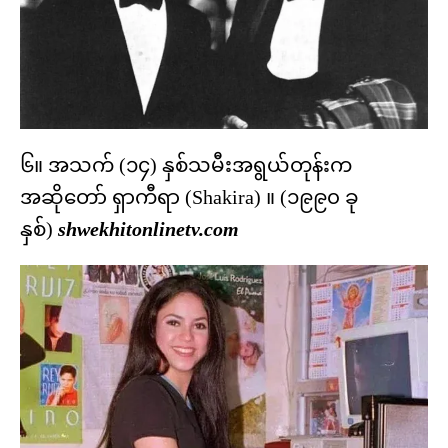
၆။ အသက် (၁၄) နှစ်သမီးအရွယ်တုန်းက
အဆိုတော် ရှာကီရာ (Shakira) ။ (၁၉၉၀ ခု
နှစ်)
shwekhitonlinetv.com