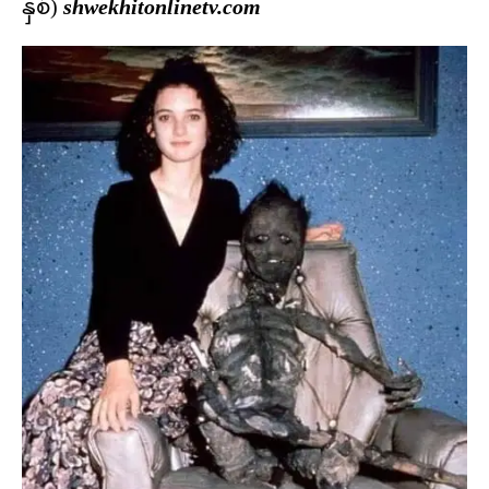
နှစ်)
shwekhitonlinetv.com