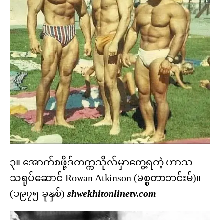
၃။ အောက်စဖို့ဒ်တက္ကသိုလ်မှာတွေ့ရတဲ့ ဟာသ
သရုပ်ဆောင် Rowan Atkinson (မစ္စတာဘင်းမ်)။
(၁၉၇၅ ခုနှစ်)
shwekhitonlinetv.com