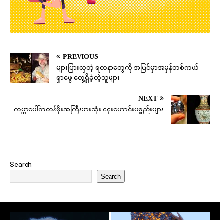
PREVIOUS
များပြားလှတဲ့ ရတနာတွေကို အပြင်မှာအမှန်တစ်ကယ်
ရှာဖွေ တွေ့ရှိခဲ့တဲ့သူများ
NEXT
ကမ္ဘာပေါ်ကတန်ဖိုးအကြီးမားဆုံး ရှေးဟောင်းပစ္စည်းများ
Search
Search