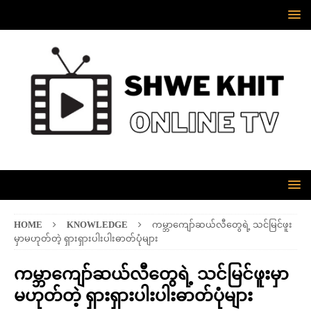
HOME
KNOWLEDGE
ကမ္ဘာကျော်ဆယ်လီတွေရဲ့ သင်မြင်ဖူး
မှာမဟုတ်တဲ့ ရှားရှားပါးပါးဓာတ်ပုံများ
ကမ္ဘာကျော်ဆယ်လီတွေရဲ့ သင်မြင်ဖူးမှာ
မဟုတ်တဲ့ ရှားရှားပါးပါးဓာတ်ပုံများ