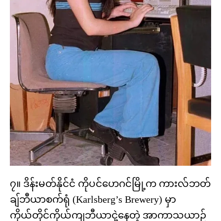
၇။ ဒိန်းမတ်နိုင်ငံ ကိုပင်ဟေဂင်မြို့က ကားလ်ဘတ်
ချ်ဘီယာစက်ရုံ (Karlsberg’s Brewery) မှာ
ကိုယ်တိုင်ကိုယ်ကျဘီယာငှဲ့နေတဲ့ အာကာသယာဉ်