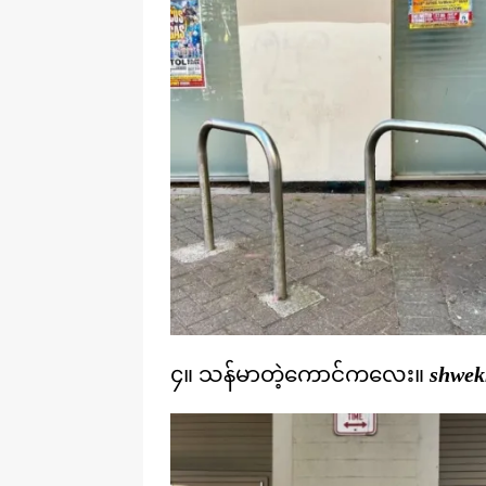
၄။ သန်မာတဲ့ကောင်ကလေး။
shwekh