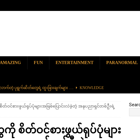
AMAZING
FUN
ENTERTAINMENT
PARANORMAL
ာက်တဲ့ ပုရွက်ဆိတ်တွေရဲ့ ထူးခြားချက်များ ….
KNOWLEDGE
ာမည်ကျော် လမ်းဘေးအစားအစာ တစ်ခုဖြစ်တဲ့ ကျောက်စရစ်ခဲကြော်
Sear
်ဝင်စားဖွယ်ရုပ်ပုံများအဖြစ်ပြောင်းလဲခဲ့တဲ့ အနုပညာရှင်တစ်ဦးရဲ့
ှာ တစ်ခုတည်းရှိတဲ့ စိတ်ကူးယဉ်ဆန်ဆန် ရေအောက်ပန်းခြံ
AMAZING
 စိတ်ဝင်စားဖွယ်ရုပ်ပုံများ
၆၀၀) ကျော်နဲ့ ကမ္ဘာ့အရှည်ဆုံး မီးရထားကြီး
KNOWLEDGE