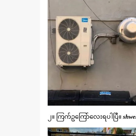
၂။ ကြက်ဥကြော်လေးရပါပြီ။
shwek