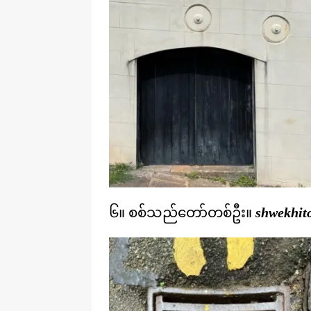
၆။ စစ်သည်တော်တစ်ဦး။
shwekhito