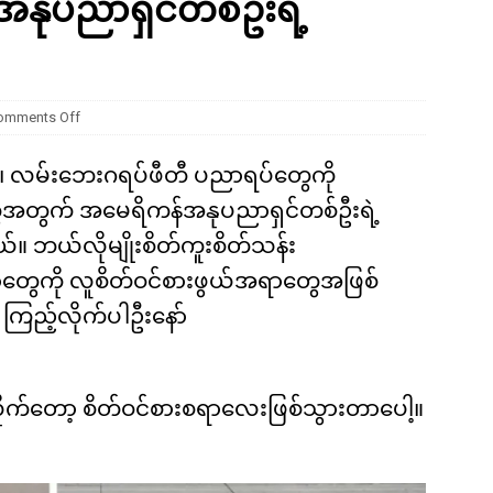
့ အနုပညာရှင်တစ်ဦးရဲ့
ကို မျိုးတုံးစေခဲ့တဲ့ ဥက္ကာခဲကြီးရဲ့ အဖျက်စွမ်းအား ဘယ်လောက်ရှိခဲ့လဲ
omments Off
ာ၊ လမ်းဘေးဂရပ်ဖီတီ ပညာရပ်တွေကို
ွေအတွက် အမေရိကန်အနုပညာရှင်တစ်ဦးရဲ့
။ ဘယ်လိုမျိုးစိတ်ကူးစိတ်သန်း
တွေကို လူစိတ်ဝင်စားဖွယ်အရာတွေအဖြစ်
ြည့်လိုက်ပါဦးနော်
ိုက်တော့ စိတ်ဝင်စားစရာလေးဖြစ်သွားတာပေါ့။