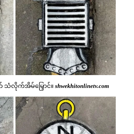
သံလိုက်အိမ်မြှောင်။
shwekhitonlinetv.com