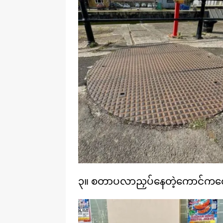
၃။ စတာပလာညှပ်နေတဲ့ကောင်က