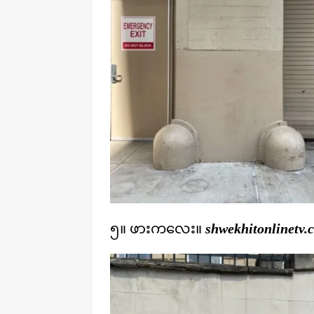
၅။ ဖားကလေး။
shwekhitonlinetv.