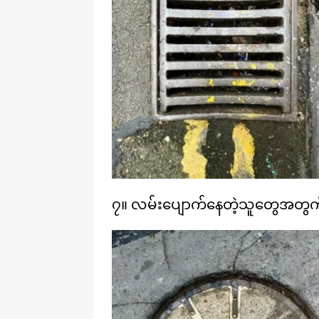
၇။ လမ်းပျောက်နေတဲ့သူတွေအတွက် 