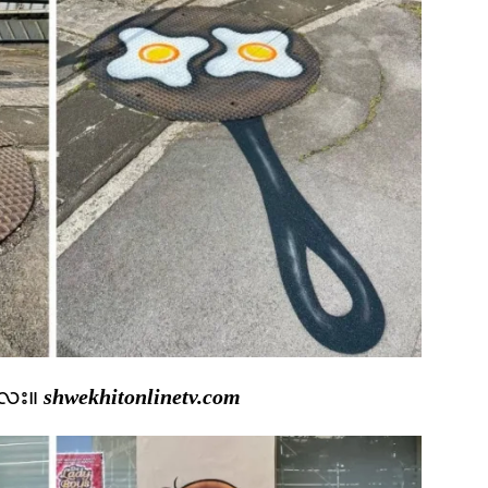
လေး။
shwekhitonlinetv.com