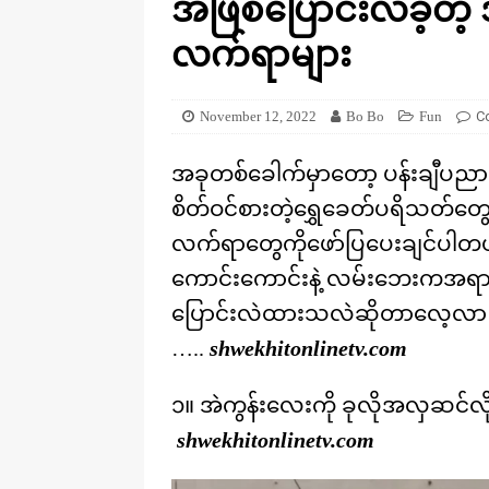
အဖြစ်ပြောင်းလဲခဲ့တဲ
[ August 20, 2025 ]
ဒိုင်နိုဆောတွေ
KNOWLEDGE
လက်ရာများ
November 12, 2022
Bo Bo
Fun
C
အခုတစ်ခေါက်မှာတော့ ပန်းချီပည
စိတ်ဝင်စားတဲ့ရွှေခေတ်ပရိသတ်တ
လက်ရာတွေကိုဖော်ပြပေးချင်ပါတယ်
ကောင်းကောင်းနဲ့ လမ်းဘေးကအရာ
ပြောင်းလဲထားသလဲဆိုတာလေ့လာ က
…..
shwekhitonlinetv.com
၁။ အဲကွန်းလေးကို ခုလိုအလှဆင်လ
shwekhitonlinetv.com