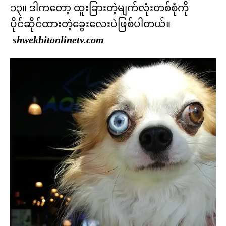
၁၃။ ဒါကတော့ ထူးခြားတဲ့မျက်လုံးတစ်စုံကို
ပိုင်ဆိုင်ထားတဲ့ခွေးလေးပဲဖြစ်ပါတယ်။
shwekhitonlinetv.com