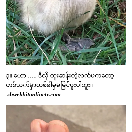
၃။ ဟော ….. ဒီလို ထူးဆန်းတဲ့လက်မကတော့
တစ်သက်မှာတစ်ခါမှမမြင်ဖူးပါဘူး။
shwekhitonlinetv.com