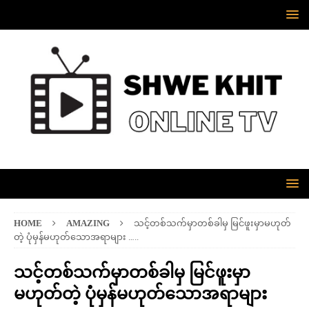
HOME
AMAZING
သင့်တစ်သက်မှာတစ်ခါမှ မြင်ဖူးမှာမဟုတ်
တဲ့ ပုံမှန်မဟုတ်သောအရာများ …..
သင့်တစ်သက်မှာတစ်ခါမှ မြင်ဖူးမှာ
မဟုတ်တဲ့ ပုံမှန်မဟုတ်သောအရာများ