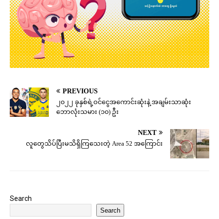
PREVIOUS
၂၀၂၂ ခုနှစ်ရဲ့ဝင်ငွေအကောင်းဆုံးနဲ့ အချမ်းသာဆုံး
ဘောလုံးသမား (၁၀) ဦး
NEXT
လူတွေသိပ်ပြီးမသိရှိကြသေးတဲ့ Area 52 အကြောင်း
Search
Search