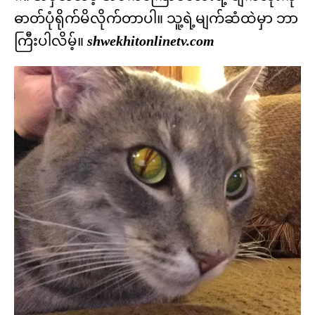
ဓာတ်ပုံရိုက်မိလိုက်တာပါ။ သူ့ရဲ့မျက်ဆံထဲမှာ ဘာ
ကြီးပါလိမ့်။
shwekhitonlinetv.com