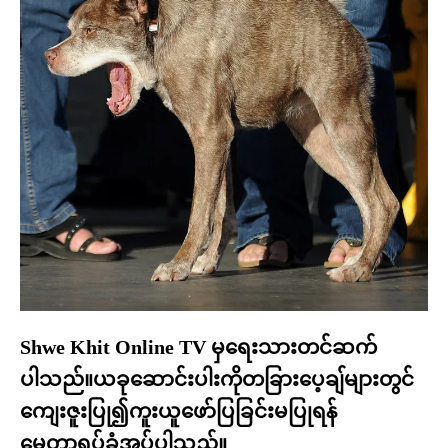
Shwe Khit Online TV မှရေးသားတင်ဆက်
ပါသည်။ယခုဆောင်းပါးကိုတခြားပေ့ချ်များတွင်
ကျေးဇူးပြု၍ကူးယူဖော်ပြခြင်းမပြုရန်
မေတ္တာရပ်ခံအပ်ပါသည်။