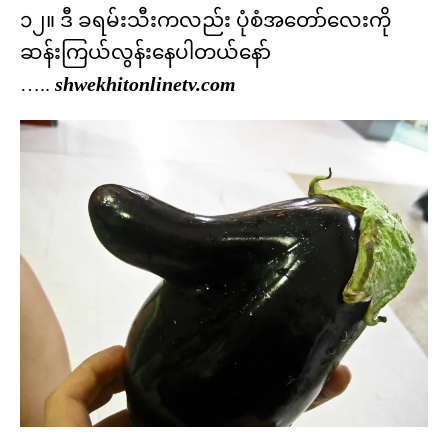
၁၂။ ဒီ ခရမ်းသီးကလည်း ပုံစံအတော်လေးကို
ဆန်းကြယ်လွန်းနေပါတယ်နော်
…..
shwekhitonlinetv.com