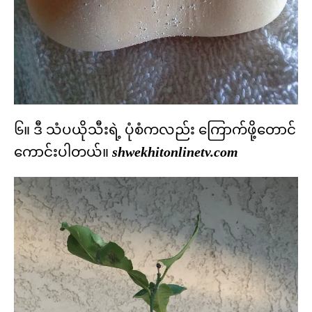
၆။ ဒီ သံပယိုသီးရဲ့ ပုံစံကလည်း ကြောက်ဖို့တောင်
ကောင်းပါတယ်။
shwekhitonlinetv.com