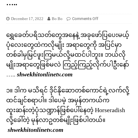
…..
December 17, 2022
Bo Bo
Comments Off
ရွှေခေတ်ပရိသတ်တွေအနေနဲ့ အခုဖော်ပြပေးမယ့်
ပုံလေးတွေထဲကလိုမျိုး အရာတွေကို အပြင်မှာ
တစ်ခါမှမြင်ဖူးကြမယ်လို့မထင်ပါဘူး။ ဘယ်လို
မျိုးအရာတွေဖြစ်မလဲ ကြည့်ကြည့်လိုက်ပါဦးနော်
…..
shwekhitonlinetv.com
၁။ ဒါက မသိရင် ဒိုင်နိုဆောတစ်ကောင်ရဲ့လက်လို့
ထင်ချင်စရာပါ။ ဒါပေမဲ့ အမှန်တကယ်က
ထူးဆန်းတဲ့ပုံသဏ္ဍာန်ဖြစ်ပေါ်နေတဲ့ Horseradish
လို့ခေါ်တဲ့ မုန်လာဥတစ်မျိုးဖြစ်ပါတယ်။
shwekhitonlinetv.com