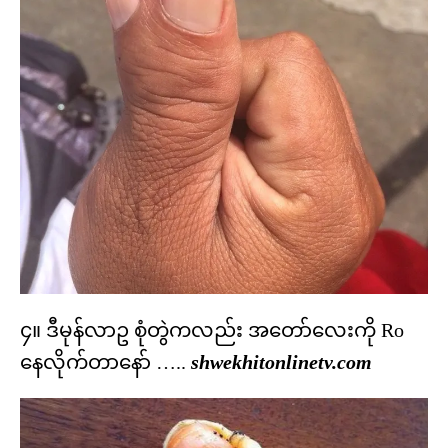
၄။ ဒီမုန်လာဥ စုံတွဲကလည်း အတော်လေးကို Ro
နေလိုက်တာနော် …..
shwekhitonlinetv.com