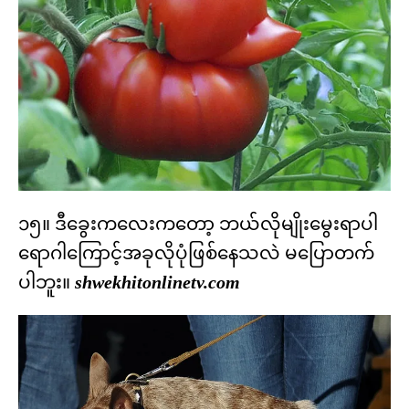
၁၅။ ဒီခွေးကလေးကတော့ ဘယ်လိုမျိုးမွေးရာပါ
ရောဂါကြောင့်အခုလိုပုံဖြစ်နေသလဲ မပြောတက်
ပါဘူး။
shwekhitonlinetv.com