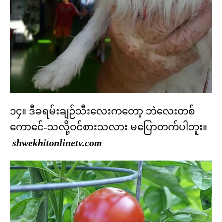
၁၄။ ဒီခရမ်းချဉ်သီးလေးကတော့ ဘဲလေးတစ်
ကောင်ေ-သလို့ဝင်စားသလား မပြောတက်ပါဘူး။
shwekhitonlinetv.com