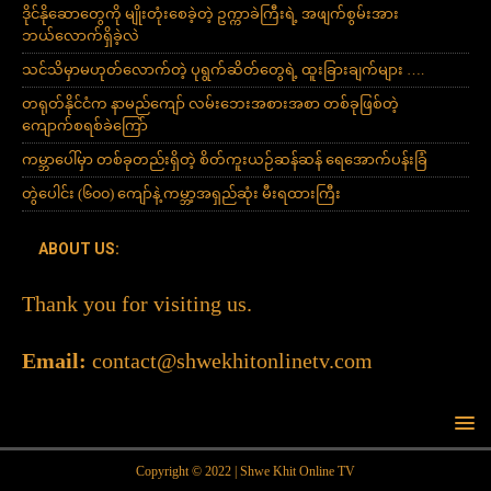
ဒိုင်နိုဆောတွေကို မျိုးတုံးစေခဲ့တဲ့ ဥက္ကာခဲကြီးရဲ့ အဖျက်စွမ်းအား
ဘယ်လောက်ရှိခဲ့လဲ
သင်သိမှာမဟုတ်လောက်တဲ့ ပုရွက်ဆိတ်တွေရဲ့ ထူးခြားချက်များ ….
တရုတ်နိုင်ငံက နာမည်ကျော် လမ်းဘေးအစားအစာ တစ်ခုဖြစ်တဲ့
ကျောက်စရစ်ခဲကြော်
ကမ္ဘာပေါ်မှာ တစ်ခုတည်းရှိတဲ့ စိတ်ကူးယဉ်ဆန်ဆန် ရေအောက်ပန်းခြံ
တွဲပေါင်း (၆၀၀) ကျော်နဲ့ ကမ္ဘာ့အရှည်ဆုံး မီးရထားကြီး
ABOUT US:
Thank you for visiting us.
Email:
contact@shwekhitonlinetv.com
Copyright © 2022 | Shwe Khit Online TV