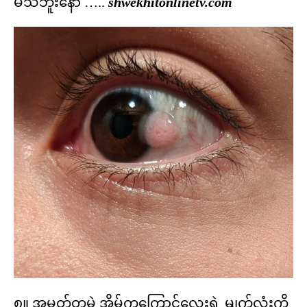
မသိဘူးနော် …..
shwekhitonlinetv.com
၈။ အမှတ်တမဲ့ အိမ်ကကြောင်လေးရဲ့ မျက်လုံးကို