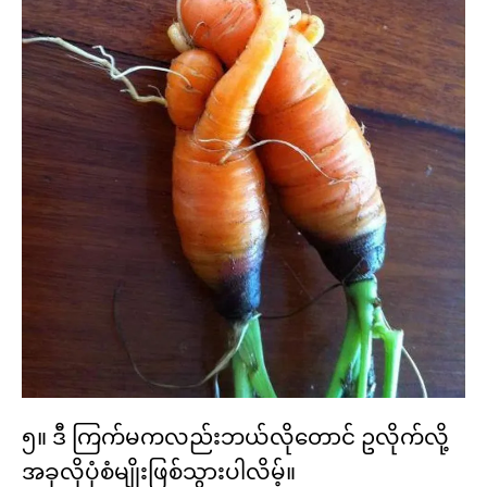
၅။ ဒီ ကြက်မကလည်းဘယ်လိုတောင် ဥလိုက်လို့
အခုလိုပုံစံမျိုးဖြစ်သွားပါလိမ့်။