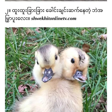
၂။ ထူးထူးခြားခြား ခေါင်းချင်းဆက်နေတဲ့ ဘဲအ
မြွှာပူးလေး။
shwekhitonlinetv.com