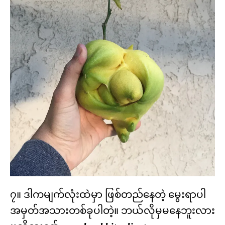
၇။ ဒါကမျက်လုံးထဲမှာ ဖြစ်တည်နေတဲ့ မွေးရာပါ
အမှတ်အသားတစ်ခုပါတဲ့။ ဘယ်လိုမှမနေဘူးလား