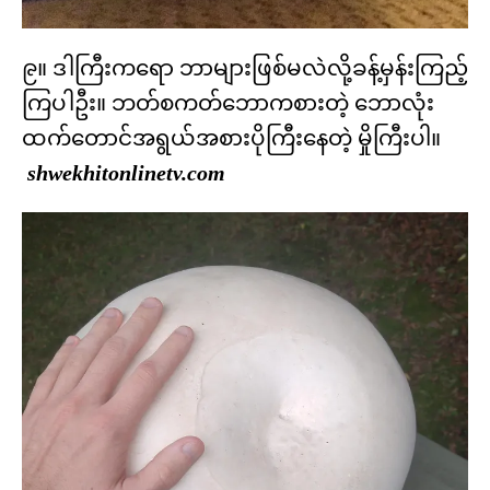
၉။ ဒါကြီးကရော ဘာများဖြစ်မလဲလို့ခန့်မှန်းကြည့်
ကြပါဦး။ ဘတ်စကတ်ဘောကစားတဲ့ ဘောလုံး
ထက်တောင်အရွယ်အစားပိုကြီးနေတဲ့ မှိုကြီးပါ။
shwekhitonlinetv.com