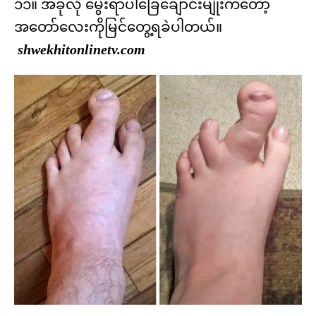
၁၁။ အခုလို မွေးရာပါခြေချောင်းမျိုးကတော့
အတော်လေးကိုမြင်တွေ့ရခဲပါတယ်။
shwekhitonlinetv.com