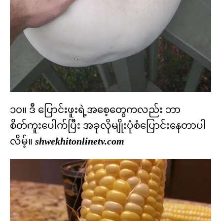
၁၀။ ဒီ ပြောင်းဖူးရဲ့အစေ့တွေကလည်း ဘာ
စိတ်ကူးပေါက်ပြီး အခုလိုမျိုးပုံစံပြောင်းနေတာပါ
လိမ့်။
shwekhitonlinetv.com