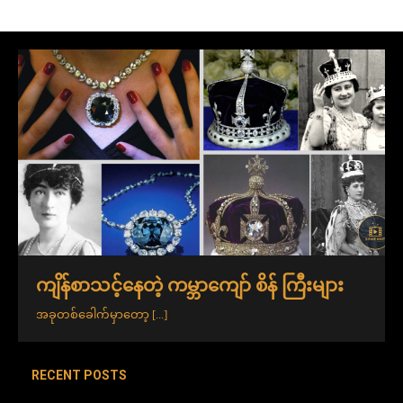
ကျိန်စာသင့်နေတဲ့ ကမ္ဘာကျော် စိန် ကြီးများ
အခုတစ်ခေါက်မှာတော့
[...]
RECENT POSTS