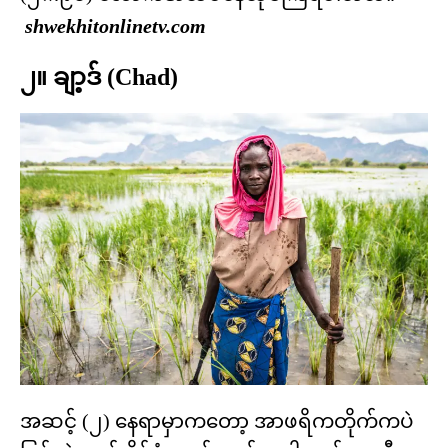
shwekhitonlinetv.com
၂။ ချာ့ဒ် (Chad)
အဆင့် (၂) နေရာမှာကတော့ အာဖရိကတိုက်ကပဲ