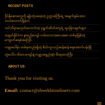
RECENT POSTS
ဒိုင်နိုဆောတွေကို မျိုးတုံးစေခဲ့တဲ့ ဥက္ကာခဲကြီးရဲ့ အဖျက်စွမ်းအား
ဘယ်လောက်ရှိခဲ့လဲ
သင်သိမှာမဟုတ်လောက်တဲ့ ပုရွက်ဆိတ်တွေရဲ့ ထူးခြားချက်များ ….
တရုတ်နိုင်ငံက နာမည်ကျော် လမ်းဘေးအစားအစာ တစ်ခုဖြစ်တဲ့
ကျောက်စရစ်ခဲကြော်
ကမ္ဘာပေါ်မှာ တစ်ခုတည်းရှိတဲ့ စိတ်ကူးယဉ်ဆန်ဆန် ရေအောက်ပန်းခြံ
တွဲပေါင်း (၆၀၀) ကျော်နဲ့ ကမ္ဘာ့အရှည်ဆုံး မီးရထားကြီး
ABOUT US:
Thank you for visiting us.
Email:
contact@shwekhitonlinetv.com