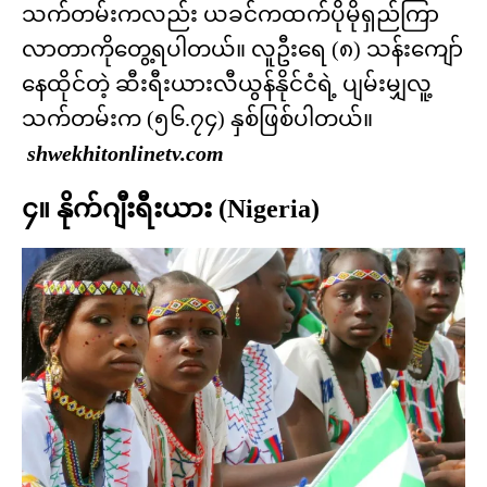
သက်တမ်းကလည်း ယခင်ကထက်ပိုမိုရှည်ကြာ
လာတာကိုတွေ့ရပါတယ်။ လူဦးရေ (၈) သန်းကျော်
နေထိုင်တဲ့ ဆီးရီးယားလီယွန်နိုင်ငံရဲ့ ပျမ်းမျှလူ့
သက်တမ်းက (၅၆.၇၄) နှစ်ဖြစ်ပါတယ်။
shwekhitonlinetv.com
၄။ နိုက်ဂျီးရီးယား (Nigeria)