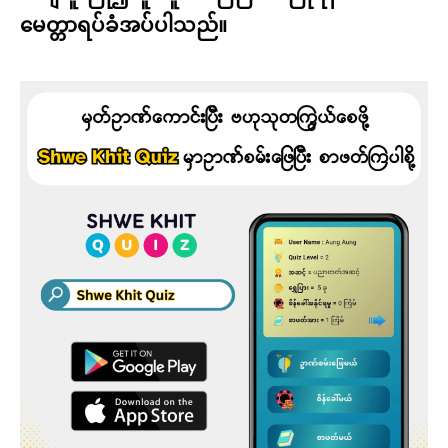
မေတ္တာရပ်ခံအပ်ပါသည်။