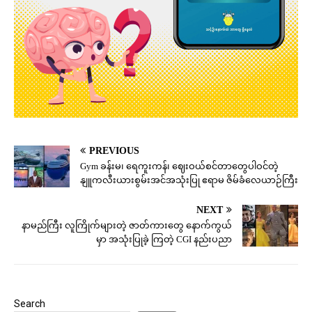
PREVIOUS
Gym ခန်းမ၊ ရေကူးကန်၊ ဈေးဝယ်စင်တာတွေပါဝင်တဲ့
နျူကလီးယားစွမ်းအင်အသုံးပြု ဧရာမ ဇိမ်ခံလေယာဉ်ကြီး
NEXT
နာမည်ကြီး လူကြိုက်များတဲ့ ဇာတ်ကားတွေ နောက်ကွယ်
မှာ အသုံးပြုခဲ့ ကြတဲ့ CGI နည်းပညာ
Search