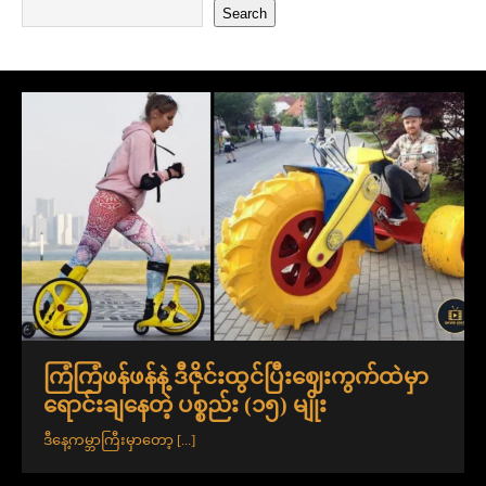
Search
ကြံကြံဖန်ဖန်နဲ့ ဒီဇိုင်းထွင်ပြီးဈေးကွက်ထဲမှာ
ရောင်းချနေတဲ့ ပစ္စည်း (၁၅) မျိုး
ဒီနေ့ကမ္ဘာကြီးမှာတော့
[...]