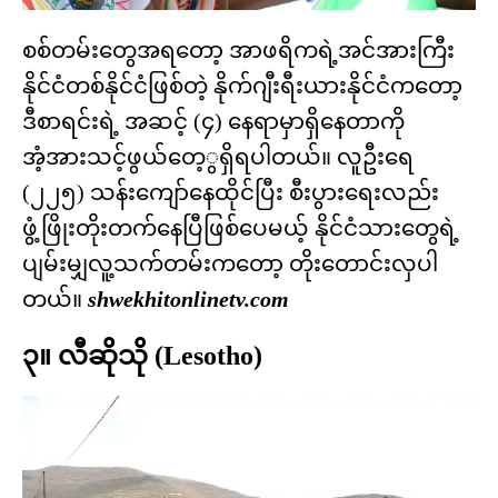
စစ်တမ်းတွေအရတော့ အာဖရိကရဲ့အင်အားကြီး
နိုင်ငံတစ်နိုင်ငံဖြစ်တဲ့ နိုက်ဂျီးရီးယားနိုင်ငံကတော့
ဒီစာရင်းရဲ့ အဆင့် (၄) နေရာမှာရှိနေတာကို
အံ့အားသင့်ဖွယ်တေ့ွရှိရပါတယ်။ လူဦးရေ
(၂၂၅) သန်းကျော်နေထိုင်ပြီး စီးပွားရေးလည်း
ဖွံ့ဖြိုးတိုးတက်နေပြီဖြစ်ပေမယ့် နိုင်ငံသားတွေရဲ့
ပျမ်းမျှလူ့သက်တမ်းကတော့ တိုးတောင်းလှပါ
တယ်။
shwekhitonlinetv.com
၃။ လီဆိုသို (Lesotho)