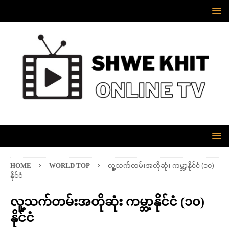
HOME
WORLD TOP
လူ့သက်တမ်းအတိုဆုံး ကမ္ဘာ့နိုင်ငံ (၁၀)
နိုင်ငံ
လူ့သက်တမ်းအတိုဆုံး ကမ္ဘာ့နိုင်ငံ (၁၀)
နိုင်ငံ