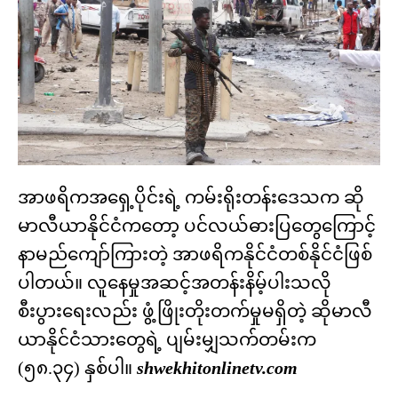
အာဖရိကအရှေ့ပိုင်းရဲ့ ကမ်းရိုးတန်းဒေသက ဆို
မာလီယာနိုင်ငံကတော့ ပင်လယ်ဓားပြတွေကြောင့်
နာမည်ကျော်ကြားတဲ့ အာဖရိကနိုင်ငံတစ်နိုင်ငံဖြစ်
ပါတယ်။ လူနေမှုအဆင့်အတန်းနိမ့်ပါးသလို
စီးပွားရေးလည်း ဖွံ့ဖြိုးတိုးတက်မှုမရှိတဲ့ ဆိုမာလီ
ယာနိုင်ငံသားတွေရဲ့ ပျမ်းမျှသက်တမ်းက
(၅၈.၃၄) နှစ်ပါ။
shwekhitonlinetv.com