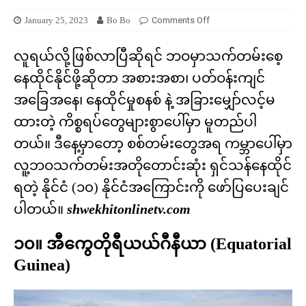
January 25, 2023
Bo Bo
Comments Off
လူရယ်လို့ဖြစ်လာပြီဆိုရင် ဘဝမှာသက်တမ်းစေ့
နေထိုင်နိုင်ဖို့ဆိုတာ အစားအစာ၊ ပတ်ဝန်းကျင်
အခြေအနေ၊ နေထိုင်မှုစနစ် နဲ့ အခြားမျှော်လင့်မ
ထားတဲ့ ကိစ္စရပ်တွေများစွာပေါ်မှာ မူတည်ပါ
တယ်။ ဒီနေ့မှာတော့ စစ်တမ်းတွေအရ ကမ္ဘာပေါ်မှာ
လူ့ဘဝသက်တမ်းအတိုတောင်းဆုံး ရှင်သန်နေထိုင်
ရတဲ့ နိုင်ငံ (၁၀) နိုင်ငံအကြောင်းကို ဖော်ပြပေးချင်
ပါတယ်။
shwekhitonlinetv.com
၁၀။ အီကွေတိုရီယယ်ဂီနီယာ (Equatorial
Guinea)