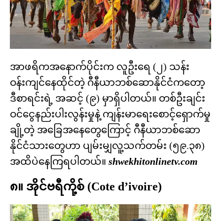
အာဖရိကအနောက်ပိုင်းက လူဦးရေ (၂) သန်း
ဝန်းကျင်နေထိုင်တဲ့ ဂီနီယာဘစ်ဆောနိုင်ငံကတော့
ဒီစာရင်းရဲ့ အဆင့် (၉) မှာရှိပါတယ်။ တစ်ဦးချင်း
ဝင်ငွေနည်းပါးလွန်းမှုနဲ့ ကျန်းမာရေးစောင့်ရှောက်မှု
ချို့တဲ့ အခြေအနေတွေကြောင့် ဂီနီယာဘစ်ဆော
နိုင်ငံသားတွေဟာ ပျမ်းမျှလူ့သက်တမ်း (၅၉.၃၈)
အထိပဲနေကြရပါတယ်။
shwekhitonlinetv.com
၈။ အိုင်ဗရီကို့စ် (Cote d’ivoire)