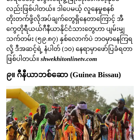
လည်းဖြစ်ပါတယ်။ ဒါပေမယ့် လူနေမှုစနစ်
တိုးတက်ဖို့လိုအပ်ချက်တွေရှိနေတာကြောင့် အီ
ကွေတိုရီယယ်ဂီနီယာနိုင်ငံသားတွေဟာ ပျမ်းမျှ
သက်တမ်း (၅၉.၈၇) နှစ်လောက်ပဲ ဘဝမှာနေကြရ
လို့ ဒီအဆင့်ရဲ့ နံပါတ် (၁၀) နေရာမှာဖော်ပြခံရတာ
ဖြစ်ပါတယ်။
shwekhitonlinetv.com
၉။ ဂီနီယာဘစ်ဆော (Guinea Bissau)