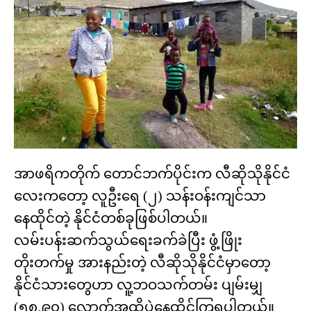
အာဖရိကတိုက် တောင်ဘက်ပိုင်းက လီဆိုသိုနိုင်ငံ
လေးကတော့ လူဦးရေ (၂) သန်းဝန်းကျင်သာ
နေထိုင်တဲ့ နိုင်ငံတစ်ခုဖြစ်ပါတယ်။
လမ်းပန်းဆက်သွယ်ရေးခက်ခဲပြီး ဖွံ့ဖြိုး
တိုးတက်မှု အားနည်းတဲ့ လီဆိုသိုနိုင်ငံမှာတော့
နိုင်ငံသားတွေဟာ လူ့ဘဝသက်တမ်း ပျမ်းမျှ
(၅၈.၉၀) လောက်အထိပဲနေထိုင်ကြရပါတယ်။