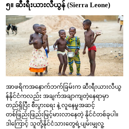
၅။ ဆီးရီးယားလီယွန် (Sierra Leone)
အာဖရိကအနောက်ဘက်ခြမ်းက ဆီးရီးယားလီယွ
န်နိုင်ငံကလည်း အချက်အချာကျတဲ့နေရာမှာ
တည်ရှိပြီး စီးပွားရေး နဲ့ လူနေမှုအဆင့်
တစ်ဖြည်းဖြည်းမြင့်မားလာနေတဲ့ နိုင်ငံတစ်ခုပါ။
ဒါကြောင့် သူတို့နိုင်ငံသားတွေရဲ့ပျမ်းမျှလူ့