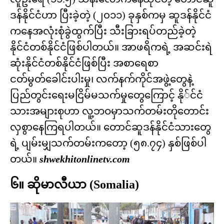
ဒန်နိုင်ငံဟာ ပြီးခဲ့တဲ့ (၂၀၁၁) ခုနှစ်ကမှ ဆူဒန်နိုင်ငံ
ကနေအလုံးစုံခွဲထွက်ပြီး သီးခြားရပ်တည်ခဲ့တဲ့
နိုင်ငံတစ်နိုင်ငံဖြစ်ပါတယ်။ အာဖရိကရဲ့ အဆင်းရဲ
ဆုံးနိုင်ငံတစ်နိုင်ငံဖြစ်ပြီး အစာရေစာ
ငတ်မွတ်ခေါင်းပါးမှု၊ လက်နက်ကိုင်အဖွဲ့တွေနဲ့
ပြည်တွင်းရေးမငြိမ်မသက်မှုတွေကြောင့် နို်င်ငံ
သားအများစုဟာ လူ့ဘဝမှာသက်တမ်းတိုတောင်း
လှစွာနေကြရပါတယ်။ တောင်ဆူဒန်နိုင်ငံသားတွေ
ရဲ့ ပျမ်းမျှသက်တမ်းကတော့ (၅၈.၇၄) နှစ်ဖြစ်ပါ
တယ်။
shwekhitonlinetv.com
၆။ ဆိုမာလီယာ (Somalia)