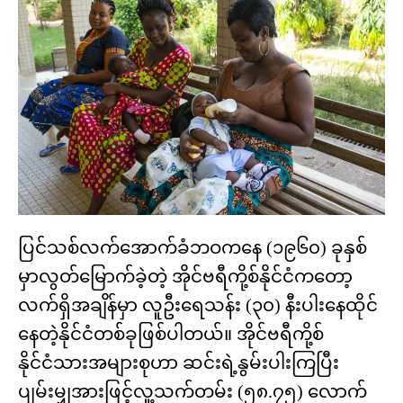
ပြင်သစ်လက်အောက်ခံဘဝကနေ (၁၉၆၀) ခုနှစ်
မှာလွတ်မြောက်ခဲ့တဲ့ အိုင်ဗရီကို့စ်နိုင်ငံကတော့
လက်ရှိအချိန်မှာ လူဦးရေသန်း (၃၀) နီးပါးနေထိုင်
နေတဲ့နိုင်ငံတစ်ခုဖြစ်ပါတယ်။ အိုင်ဗရီကို့စ်
နိုင်ငံသားအများစုဟာ ဆင်းရဲ့နွမ်းပါးကြပြီး
ပျမ်းမျှအားဖြင့်လူ့သက်တမ်း (၅၈.၇၅) လောက်