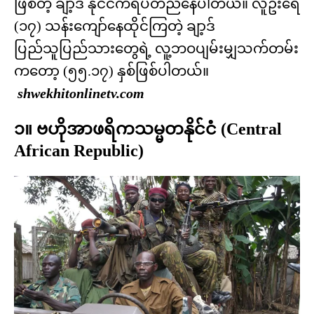
ဖြစ်တဲ့ ချာ့ဒ် နိုင်ငံကရပ်တည်နေပါတယ်။ လူဦးရေ
(၁၇) သန်းကျော်နေထိုင်ကြတဲ့ ချာ့ဒ်
ပြည်သူပြည်သားတွေရဲ့ လူ့ဘဝပျမ်းမျှသက်တမ်း
ကတော့ (၅၅.၁၇) နှစ်ဖြစ်ပါတယ်။
shwekhitonlinetv.com
၁။ ဗဟိုအာဖရိကသမ္မတနိုင်ငံ (Central
African Republic)