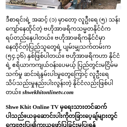
ဒီစာရင်းရဲ့ အဆင့် (၁) မှာတော့ လူဦးရေ (၅) သန်း
ကျော်နေထိုင်တဲ့ ဗဟိုအာဖရိကသမ္မတနိုင်ငံက
ရပ်တည်နေပါတယ်။ ဗဟိုအာဖရိကနိုင်ငံမှာ
နေထိုင်တဲ့ပြည်သူတွေရဲ့ ပျမ်းမျှသက်တမ်းက
(၅၄.၃၆) နှစ်ဖြစ်ပါတယ်။ ဗဟိုအာဖရိကဟာ နိုင်ငံ
ရဲ့ ဧရိယာကကျယ်ဝန်းပေမယ့် ပြည်တွင်းမငြိမ်မ
သက်မှု ဆင်းရဲနွမ်းပါးမှုတွေကြောင့် လူဦးရေ
သိပ်သည်းမှုနည်းပါးလွန်းတဲ့ နိုင်ငံလည်းဖြစ်ပါ
တယ်။
shwekhitonlinetv.com
Shwe Khit Online TV မှရေးသားတင်ဆက်
ပါသည်။ယခုဆောင်းပါးကိုတခြားပေ့ချ်များတွင်
ကျေးဇူးပြု၍ကူးယူဖော်ပြခြင်းမပြုရန်