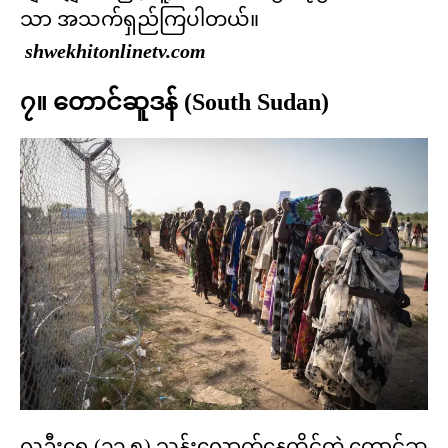
သာ အသက်ရှည်ကြပါတယ်။
shwekhitonlinetv.com
၇။ တောင်ဆူဒန် (South Sudan)
လူဦးရေ (၁၁.၅) သန်းလောက်နေထိုင်တဲ့ တောင်ဆူ