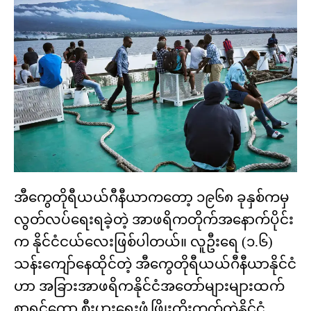
အီကွေတိုရီယယ်ဂီနီယာကတော့ ၁၉၆၈ ခုနှစ်ကမှ
လွတ်လပ်ရေးရခဲ့တဲ့ အာဖရိကတိုက်အနောက်ပိုင်း
က နိုင်ငံငယ်လေးဖြစ်ပါတယ်။ လူဦးရေ (၁.၆)
သန်းကျော်နေထိုင်တဲ့ အီကွေတိုရီယယ်ဂီနီယာနိုင်ငံ
ဟာ အခြားအာဖရိကနိုင်ငံအတော်များများထက်
စာရင်တော့ စီးပွားရေးဖွံ့ဖြိုးတိုးတက်တဲ့နိုင်ငံ