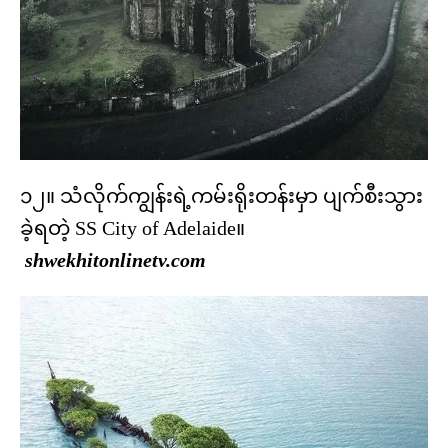
၁၂။ သံလိုက်ကျွန်းရဲ့ကမ်းရိုးတန်းမှာ ပျက်စီးသွား
ခဲ့ရတဲ့ SS City of Adelaide။
shwekhitonlinetv.com