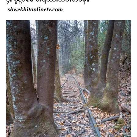
shwekhitonlinetv.com