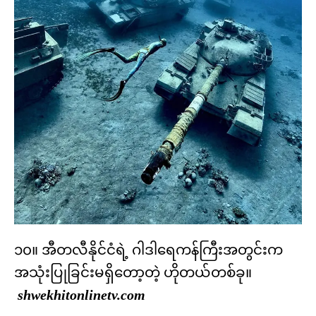
၁၀။ အီတလီနိုင်ငံရဲ့ ဂါဒါရေကန်ကြီးအတွင်းက
အသုံးပြုခြင်းမရှိတော့တဲ့ ဟိုတယ်တစ်ခု။
shwekhitonlinetv.com