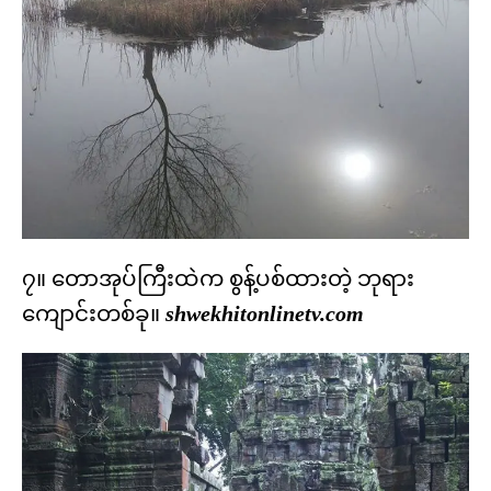
၇။ တောအုပ်ကြီးထဲက စွန့်ပစ်ထားတဲ့ ဘုရား
ကျောင်းတစ်ခု။
shwekhitonlinetv.com