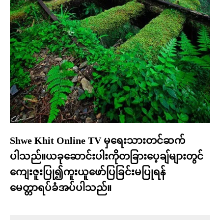
Shwe Khit Online TV မှရေးသားတင်ဆက်
ပါသည်။ယခုဆောင်းပါးကိုတခြားပေ့ချ်များတွင်
ကျေးဇူးပြု၍ကူးယူဖော်ပြခြင်းမပြုရန်
မေတ္တာရပ်ခံအပ်ပါသည်။