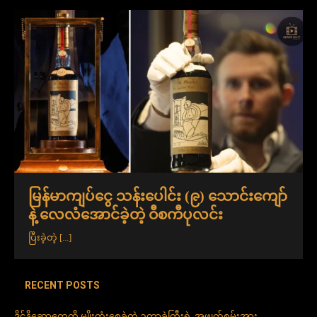
မြန်မာကျပ်ငွေ သန်းပေါင်း (၉) သောင်းကျော်
နဲ့ လေလံအောင်ခဲ့တဲ့ ဝီစကီပုလင်း
ပြီးခဲ့တဲ့
[...]
RECENT POSTS
ဒိုင်နိုဆောတွေကို မျိုးတုံးစေခဲ့တဲ့ ဥက္ကာခဲကြီးရဲ့ အဖျက်စွမ်းအား