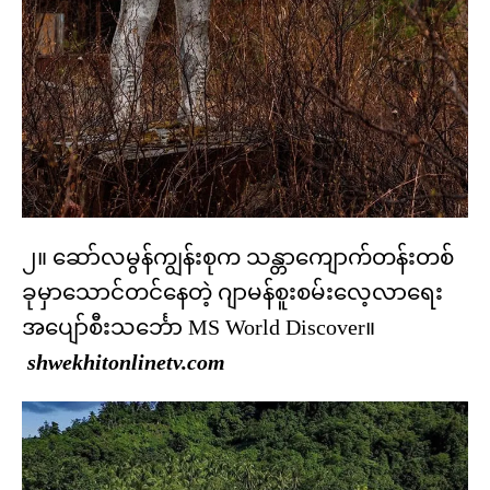
၂။ ဆော်လမွန်ကျွန်းစုက သန္တာကျောက်တန်းတစ်
ခုမှာသောင်တင်နေတဲ့ ဂျာမန်စူးစမ်းလေ့လာရေး
အပျော်စီးသင်္ဘော MS World Discover။
shwekhitonlinetv.com