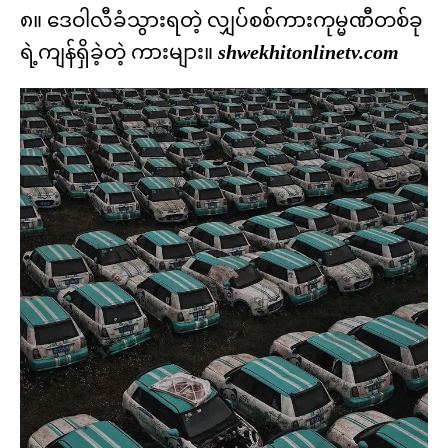
၈။ ဒေဝါလီခံသွားရတဲ့ လျှပ်စစ်ကားကုမ္မဏီတစ်ခု
ရဲ့ကျန်ရှိခဲ့တဲ့ ကားများ။
shwekhitonlinetv.com