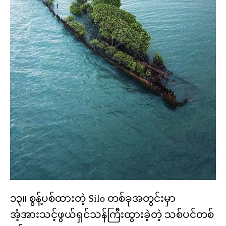
၁၃။ စွန့်ပစ်ထားတဲ့ Silo တစ်ခုအတွင်းမှာ
အံ့အားသင့်ဖွယ်ရှင်သန်ကြီးထွားခဲ့တဲ့ သစ်ပင်တစ်