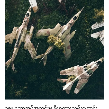
၁၅။ တောအုပ်အတွင်းမှ မီးရထားလမ်းဟောင်း