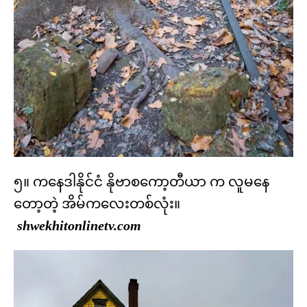
၅။ ကနေဒါနိုင်ငံ နိုဗာစကော့တီယာ က လူမနေ
တော့တဲ့ အိမ်ကလေးတစ်လုံး။
shwekhitonlinetv.com