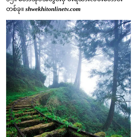
တစ်ခု။
shwekhitonlinetv.com