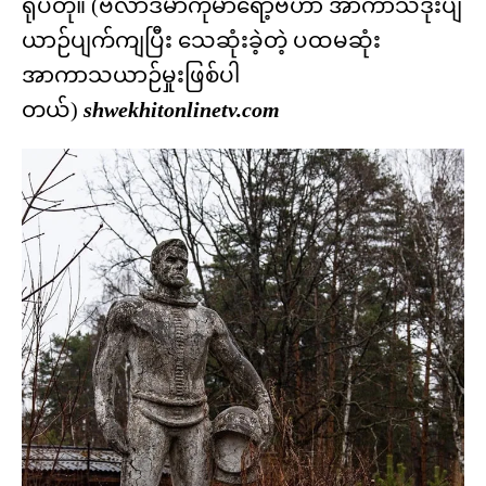
ရုပ်တု။ (ဗလာဒီမာကိုမာရော့ဗ်ဟာ အာကာသဒုံးပျံ
ယာဉ်ပျက်ကျပြီး သေဆုံးခဲ့တဲ့ ပထမဆုံး
အာကာသယာဉ်မှုးဖြစ်ပါ
တယ်)
shwekhitonlinetv.com