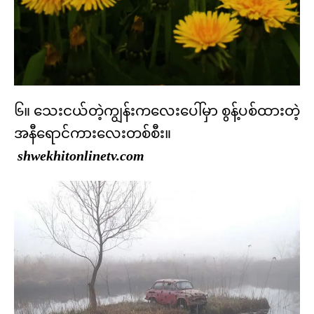
၆။ သေးငယ်တဲ့ကျွန်းကလေးပေါ်မှာ စွန့်ပစ်ထားတဲ့
အနီရောင်ကားလေးတစ်စီး။
shwekhitonlinetv.com