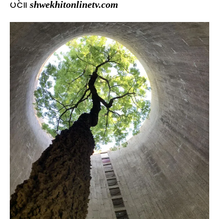
ပင်။
shwekhitonlinetv.com