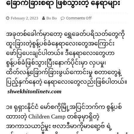
ခြောက်ခြားစရာ ဖြစ်သွားတဲ့ နေရာများ
February 2, 2023
Bo Bo
Comments Off
အခုတစ်ခေါက်မှာတော့ ရွှေခေတ်ပရိသတ်တွေကို
ထူးခြားတဲ့စွန့်ပစ်ခံနေရာလေးတွေအကြောင်း
ဖော်ပြပေးချင်ပါတယ်။ ဒီနေရာလေးတွေဟာ
စွန့်ပစ်ခံဖြစ်သွားပြီးနောက်ပိုင်းမှာ လှပမှု၊
ထိတ်လန့်ခြောက်ခြားဖွယ်ကောင်းမှု စတာတွေနဲ့
ပြည့်နှက်နေတဲ့ နေရာလေးတွေလည်းဖြစ်ပါတယ်။
shwekhitonlinetv.com
၁။ ရုရှားနိုင်ငံ မော်စကိုမြို့အပြင်ဘက်က စွန့်ပစ်
ထာားတဲ့ Children Camp တစ်ခုမှာရှိတဲ့
အာကာသယာဉ်မှုး ဗလာဒီမာကိုမာရော့ဗ် ရဲ့