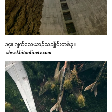
၁၄။ ဂျက်လေယာဉ်သချိုင်းတစ်ခု။
shwekhitonlinetv.com