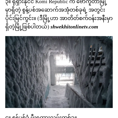
၃။ ရုရှားနိုင်ငံ Komi Republic က ဗော်ကူတာမြို့
မှာရှိတဲ့ စွန့်ပစ်အဆောက်အအုံတစ်ခုရဲ့ အတွင်း
ပိုင်းမြင်ကွင်း။ (ဒီမြို့ဟာ အာတိတ်စက်ဝန်းအနီးမှာ
ရှိတဲ့မြို့ဖြစ်ပါတယ်)
shwekhitonlinetv.com
၄။ စွန့်ပစ်ခံ မီးရထားလမ်းတစ်ခု။