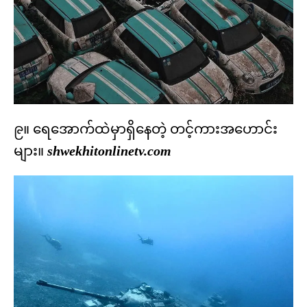
၉။ ရေအောက်ထဲမှာရှိနေတဲ့ တင့်ကားအဟောင်း
များ။
shwekhitonlinetv.com