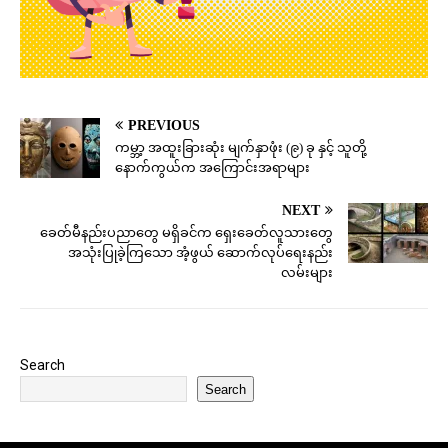
PREVIOUS
ကမ္ဘာ့ အထူးခြားဆုံး မျက်နှာဖုံး (၉) ခု နှင့် သူတို့
နောက်ကွယ်က အကြောင်းအရာများ
NEXT
ခေတ်မီနည်းပညာတွေ မရှိခင်က ရှေးခေတ်လူသားတွေ
အသုံးပြုခဲ့ကြသော အံ့ဖွယ် ဆောက်လုပ်ရေးနည်း
လမ်းများ
Search
Search