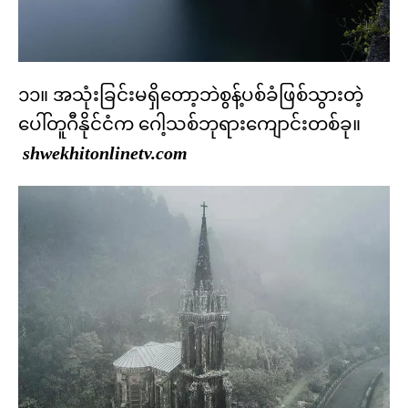
၁၁။ အသုံးခြင်းမရှိတော့ဘဲစွန့်ပစ်ခံဖြစ်သွားတဲ့
ပေါ်တူဂီနိုင်ငံက ဂေါ့သစ်ဘုရားကျောင်းတစ်ခု။
shwekhitonlinetv.com