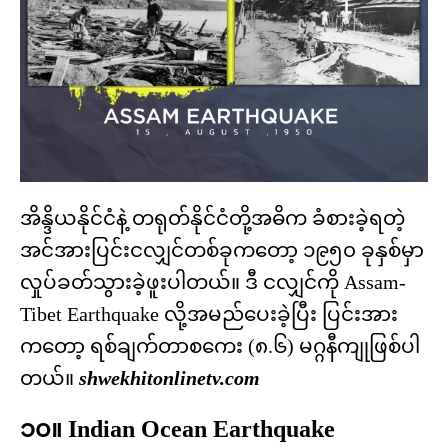
အိန္ဒိယနိုင်ငံနဲ့ တရုတ်နိုင်ငံတို့အဓိက ခံစားခဲ့ရတဲ့
အင်အားပြင်းငလျှင်တစ်ခုကတော့ ၁၉၅၀ ခုနှစ်မှာ
လှုပ်ခတ်သွားခဲ့ဖူးပါတယ်။ ဒီ ငလျှင်ကို Assam-
Tibet Earthquake လို့အမည်ပေးခဲ့ပြီး ပြင်းအား
ကတော့ ရစ်ချက်တာစကေး (၈.၆) မဂ္ဂနီကျုဖြစ်ပါ
တယ်။
shwekhitonlinetv.com
၁၀။ Indian Ocean Earthquake