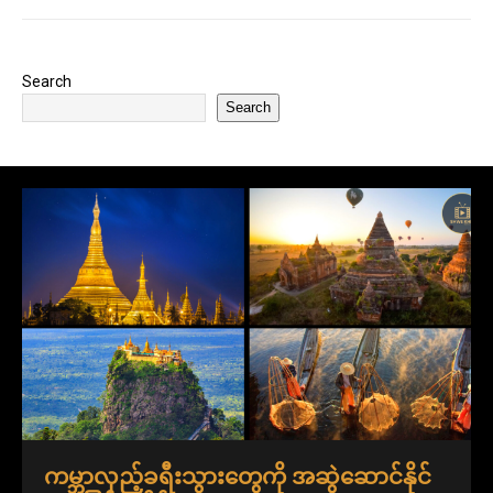
Search
Search
ကမ္ဘာလှည့်ခရီးသွားတွေကို အဆွဲဆောင်နိုင်