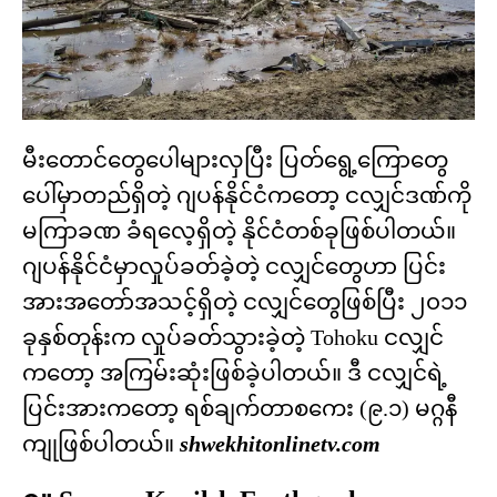
မီးတောင်တွေပေါများလှပြီး ပြတ်ရွေ့ကြောတွေ
ပေါ်မှာတည်ရှိတဲ့ ဂျပန်နိုင်ငံကတော့ ငလျှင်ဒဏ်ကို
မကြာခဏ ခံရလေ့ရှိတဲ့ နိုင်ငံတစ်ခုဖြစ်ပါတယ်။
ဂျပန်နိုင်ငံမှာလှုပ်ခတ်ခဲ့တဲ့ ငလျှင်တွေဟာ ပြင်း
အားအတော်အသင့်ရှိတဲ့ ငလျှင်တွေဖြစ်ပြီး ၂၀၁၁
ခုနှစ်တုန်းက လှုပ်ခတ်သွားခဲ့တဲ့ Tohoku ငလျှင်
ကတော့ အကြမ်းဆုံးဖြစ်ခဲ့ပါတယ်။ ဒီ ငလျှင်ရဲ့
ပြင်းအားကတော့ ရစ်ချက်တာစကေး (၉.၁) မဂ္ဂနီ
ကျုဖြစ်ပါတယ်။
shwekhitonlinetv.com