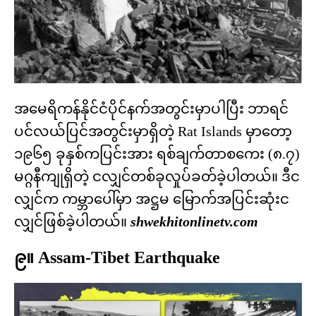
အမေရိကန်နိုင်ငံပိုင်နက်အတွင်းမှာပါပြီး ဘာရင်
ပင်လယ်ပြင်အတွင်းမှာရှိတဲ့ Rat Islands မှာတော့
၁၉၆၅ ခုနှစ်ကပြင်းအား ရစ်ချက်တာစကေး (၈.၇)
မဂ္ဂနီကျုရှိတဲ့ ငလျှင်တစ်ခုလှုပ်ခတ်ခဲ့ပါတယ်။ ဒီင
လျှင်က ကမ္ဘာပေါ်မှာ အဋ္ဌမ မြောက်အပြင်းဆုံးင
လျှင်ဖြစ်ခဲ့ပါတယ်။
shwekhitonlinetv.com
၉။ Assam-Tibet Earthquake