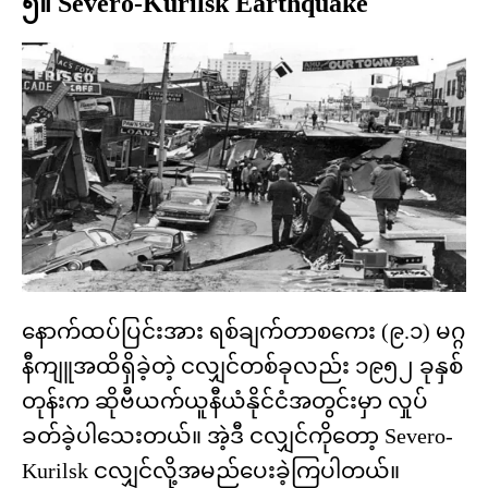
၅။ Severo-Kurilsk Earthquake
နောက်ထပ်ပြင်းအား ရစ်ချက်တာစကေး (၉.၁) မဂ္ဂ
နီကျူအထိရှိခဲ့တဲ့ ငလျှင်တစ်ခုလည်း ၁၉၅၂ ခုနှစ်
တုန်းက ဆိုဗီယက်ယူနီယံနိုင်ငံအတွင်းမှာ လှုပ်
ခတ်ခဲ့ပါသေးတယ်။ အဲ့ဒီ ငလျှင်ကိုတော့ Severo-
Kurilsk ငလျှင်လို့အမည်ပေးခဲ့ကြပါတယ်။