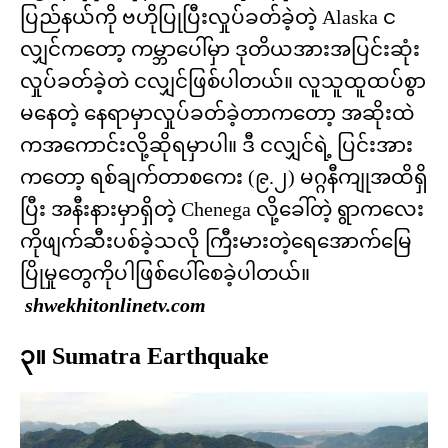
ပြည်နယ်ကို ဗဟိုပြုပြီးလှုပ်ခတ်ခဲ့တဲ့ Alaska င
လျှင်ကတော့ ကမ္ဘာပေါ်မှာ ဒုတိယအားအပြင်းဆုံး
လှုပ်ခတ်ခဲ့တဲ ငလျှင်ဖြစ်ပါတယ်။ လူသူထူထပ်စွာ
မနေတဲ့ နေရာမှာလှုပ်ခတ်ခဲ့တာကတော့ အဆိုးထဲ
ကအကောင်းလို့ဆိုရမှာပါ။ ဒီ ငလျှင်ရဲ့ ပြင်းအား
ကတော့ ရစ်ချက်တာစကေး (၉.၂) မဂ္ဂနီကျုအထိရှိ
ပြီး အနီးနားမှာရှိတဲ့ Chenega လို့ခေါ်တဲ့ ရွာကလေး
ကိုဖျက်ဆီးပစ်ခဲ့သလို ကြီးမားတဲ့ရေအောက်မြေ
ပြိုမှုတွေကိုပါဖြစ်ပေါ်စေခဲ့ပါတယ်။
shwekhitonlinetv.com
၃။ Sumatra Earthquake