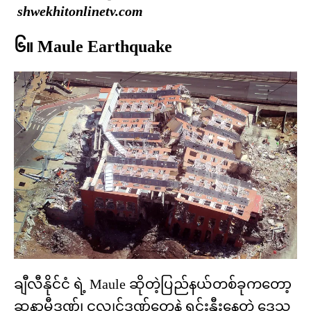
shwekhitonlinetv.com
၆။ Maule Earthquake
ချီလီနိုင်ငံ ရဲ့ Maule ဆိုတဲ့ပြည်နယ်တစ်ခုကတော့
ဆူနာမီဒဏ်၊ ငလျှင်ဒဏ်တွေနဲ့ ရင်းနှီးနေတဲ့ ဒေသ