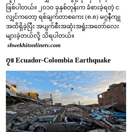
ဖြစ်ပါတယ်။ ၂၀၁၀ ခုနှစ်တုန်းက ခံစားခဲ့ရတဲ့ င
လျှင်ကတော့ ရစ်ချက်တာစကေး (၈.၈) မဂ္ဂနီကျု
အထိရှိခဲ့ပြီး အပျက်စီးအဆုံးအရှုံးအတော်လေး
များခဲ့တယ်လို့ သိရပါတယ်။
shwekhitonlinetv.com
၇။ Ecuador-Colombia Earthquake