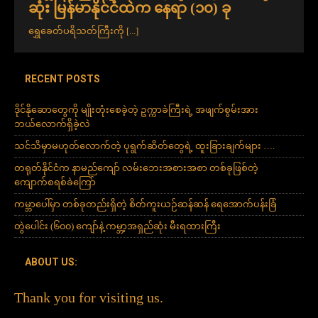
ဆုံး မြန်မာနိုင်ငံထဲက နေရာ (၁၀) ခု
ရွှေခေတ်ပရိသတ်ကြီးကို
[...]
RECENT POSTS
ဒိုင်နိုဆောတွေကို မျိုးတုံးစေခဲ့တဲ့ ဥက္ကာခဲကြီးရဲ့ အဖျက်စွမ်းအား
ဘယ်လောက်ရှိခဲ့လဲ
သင်သိမှာမဟုတ်လောက်တဲ့ ပုရွက်ဆိတ်တွေရဲ့ ထူးခြားချက်များ ….
တရုတ်နိုင်ငံက နာမည်ကျော် လမ်းဘေးအစားအစာ တစ်ခုဖြစ်တဲ့
ကျောက်စရစ်ခဲကြော်
ကမ္ဘာပေါ်မှာ တစ်ခုတည်းရှိတဲ့ စိတ်ကူးယဉ်ဆန်ဆန် ရေအောက်ပန်းခြံ
တွဲပေါင်း (၆၀၀) ကျော်နဲ့ ကမ္ဘာ့အရှည်ဆုံး မီးရထားကြီး
ABOUT US:
Thank you for visiting us.