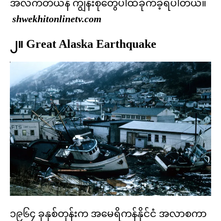
အလက်တီယန် ကျွန်းစုတွေပါထိခိုက်ခဲ့ရပါတယ်။
shwekhitonlinetv.com
၂။ Great Alaska Earthquake
၁၉၆၄ ခုနှစ်တုန်းက အမေရိကန်နိုင်ငံ အလာစကာ