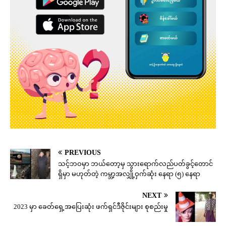
PREVIOUS
သင့်ဘဝမှာ ဘယ်တော့မှ သွားရောက်လည်ပတ်ခွင့်တောင်
ရှိမှာ မဟုတ်တဲ့ ကမ္ဘာ့အလျှို့ဝှက်ဆုံး နေရာ (၅) နေရာ
NEXT
2023 မှာ ခေတ်ရှေ့အပြေးဆုံး ဖက်ရှင်ဒီဇိုင်းများ စုစည်းမှု