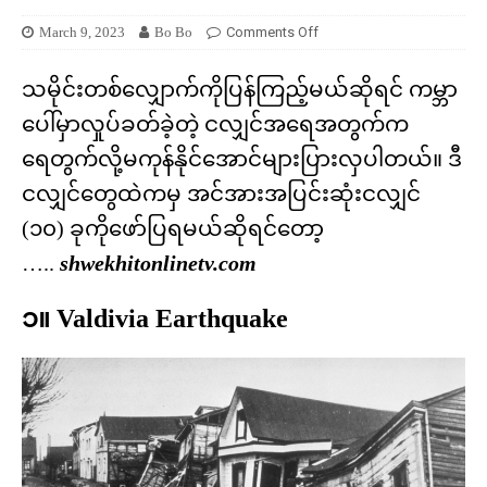
March 9, 2023
Bo Bo
Comments Off
သမိုင်းတစ်လျှောက်ကိုပြန်ကြည့်မယ်ဆိုရင် ကမ္ဘာ
ပေါ်မှာလှုပ်ခတ်ခဲ့တဲ့ ငလျှင်အရေအတွက်က
ရေတွက်လို့မကုန်နိုင်အောင်များပြားလှပါတယ်။ ဒီ
ငလျှင်တွေထဲကမှ အင်အားအပြင်းဆုံးငလျှင်
(၁၀) ခုကိုဖော်ပြရမယ်ဆိုရင်တော့
…..
shwekhitonlinetv.com
၁။ Valdivia Earthquake