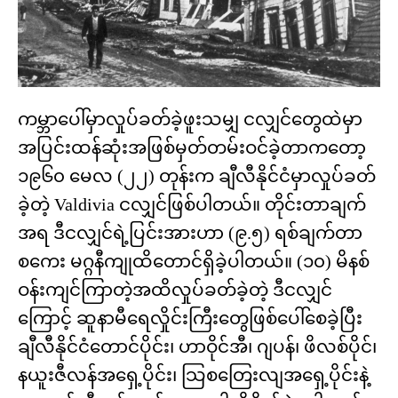
ကမ္ဘာပေါ်မှာလှုပ်ခတ်ခဲ့ဖူးသမျှ ငလျှင်တွေထဲမှာ
အပြင်းထန်ဆုံးအဖြစ်မှတ်တမ်းဝင်ခဲ့တာကတော့
၁၉၆၀ မေလ (၂၂) တုန်းက ချီလီနိုင်ငံမှာလှုပ်ခတ်
ခဲ့တဲ့ Valdivia ငလျှင်ဖြစ်ပါတယ်။ တိုင်းတာချက်
အရ ဒီငလျှင်ရဲ့ပြင်းအားဟာ (၉.၅) ရစ်ချက်တာ
စကေး မဂ္ဂနီကျုထိတောင်ရှိခဲ့ပါတယ်။ (၁၀) မိနစ်
ဝန်းကျင်ကြာတဲ့အထိလှုပ်ခတ်ခဲ့တဲ့ ဒီငလျှင်
ကြောင့် ဆူနာမီရေလှိုင်းကြီးတွေဖြစ်ပေါ်စေခဲ့ပြီး
ချီလီနိုင်ငံတောင်ပိုင်း၊ ဟာဝိုင်အီ၊ ဂျပန်၊ ဖိလစ်ပိုင်၊
နယူးဇီလန်အရှေ့ပိုင်း၊ သြစတြေးလျအရှေ့ပိုင်းနဲ့