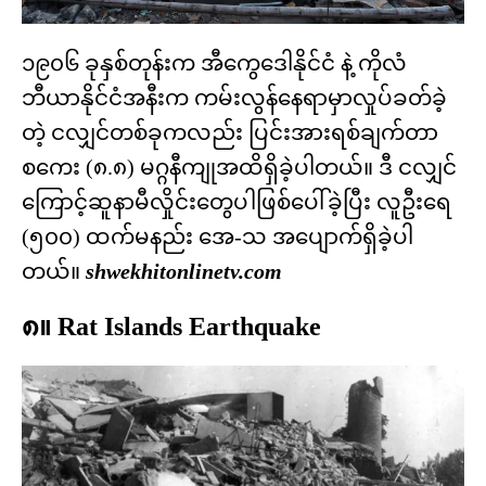
၁၉၀၆ ခုနှစ်တုန်းက အီကွေဒေါနိုင်ငံ နဲ့ ကိုလံ
ဘီယာနိုင်ငံအနီးက ကမ်းလွန်နေရာမှာလှုပ်ခတ်ခဲ့
တဲ့ ငလျှင်တစ်ခုကလည်း ပြင်းအားရစ်ချက်တာ
စကေး (၈.၈) မဂ္ဂနီကျုအထိရှိခဲ့ပါတယ်။ ဒီ ငလျှင်
ကြောင့်ဆူနာမီလှိုင်းတွေပါဖြစ်ပေါ်ခဲ့ပြီး လူဦးရေ
(၅၀၀) ထက်မနည်း အေ-သ အပျောက်ရှိခဲ့ပါ
တယ်။
shwekhitonlinetv.com
၈။ Rat Islands Earthquake