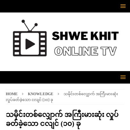
HOME
KNOWLEDGE
သမိုင်းတစ်လျှောက် အကြီးမားဆုံး
လှုပ်ခတ်ခဲ့သော ငလျင် (၁၀) ခု
သမိုင်းတစ်လျှောက် အကြီးမားဆုံး လှုပ်
ခတ်ခဲ့သော ငလျင် (၁၀) ခု