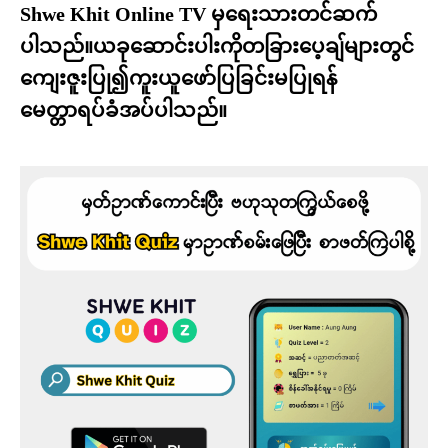
Shwe Khit Online TV မှရေးသားတင်ဆက်
ပါသည်။ယခုဆောင်းပါးကိုတခြားပေ့ချ်များတွင်
ကျေးဇူးပြု၍ကူးယူဖော်ပြခြင်းမပြုရန်
မေတ္တာရပ်ခံအပ်ပါသည်။