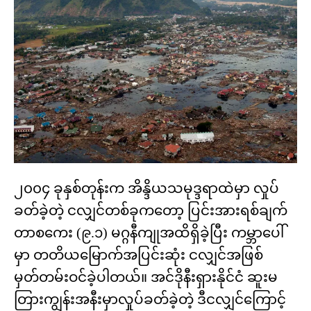
၂၀၀၄ ခုနှစ်တုန်းက အိန္ဒိယသမုဒ္ဒရာထဲမှာ လှုပ်
ခတ်ခဲ့တဲ့ ငလျှင်တစ်ခုကတော့ ပြင်းအားရစ်ချက်
တာစကေး (၉.၁) မဂ္ဂနီကျုအထိရှိခဲ့ပြီး ကမ္ဘာပေါ်
မှာ တတိယမြောက်အပြင်းဆုံး ငလျှင်အဖြစ်
မှတ်တမ်းဝင်ခဲ့ပါတယ်။ အင်ဒိုနီးရှားနိုင်ငံ ဆူးမ
တြားကျွန်းအနီးမှာလှုပ်ခတ်ခဲ့တဲ့ ဒီငလျှင်ကြောင့်