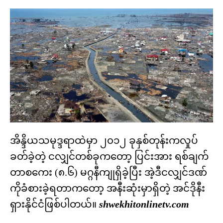
အိန္ဒိယသမုဒ္ဒရာထဲမှာ ၂၀၁၂ ခုနှစ်တုန်းကလှုပ်
ခတ်ခဲ့တဲ့ ငလျှင်တစ်ခုကတော့ ပြင်းအား ရစ်ချက်
တာစကေး (၈.၆) မဂ္ဂနီကျုရှိခဲ့ပြီး အဲ့ဒီငလျှင်ဒဏ်
ကိုခံစားခဲ့ရတာကတော့ အနီးဆုံးမှာရှိတဲ့ အင်ဒိုနီး
ရှားနိုင်ငံဖြစ်ပါတယ်။
shwekhitonlinetv.com