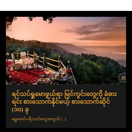
ရင်သပ်ရှုမောဖွယ်ရာ မြင်ကွင်းတွေကို ခံစား
ရင်း စားသောက်နိုင်မယ့် စားသောက်ဆိုင်
(၁၀) ခု
ရွှေခေတ်ပရိသတ်တွေအတွက်
[...]