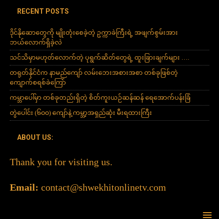
RECENT POSTS
ဒိုင်နိုဆောတွေကို မျိုးတုံးစေခဲ့တဲ့ ဥက္ကာခဲကြီးရဲ့ အဖျက်စွမ်းအား
ဘယ်လောက်ရှိခဲ့လဲ
သင်သိမှာမဟုတ်လောက်တဲ့ ပုရွက်ဆိတ်တွေရဲ့ ထူးခြားချက်များ ….
တရုတ်နိုင်ငံက နာမည်ကျော် လမ်းဘေးအစားအစာ တစ်ခုဖြစ်တဲ့
ကျောက်စရစ်ခဲကြော်
ကမ္ဘာပေါ်မှာ တစ်ခုတည်းရှိတဲ့ စိတ်ကူးယဉ်ဆန်ဆန် ရေအောက်ပန်းခြံ
တွဲပေါင်း (၆၀၀) ကျော်နဲ့ ကမ္ဘာ့အရှည်ဆုံး မီးရထားကြီး
ABOUT US:
Thank you for visiting us.
Email:
contact@shwekhitonlinetv.com