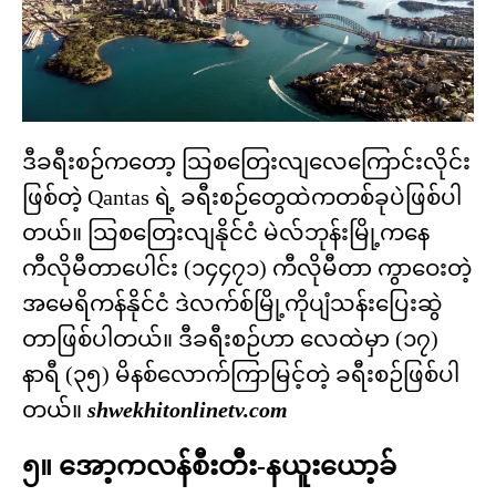
ဒီခရီးစဉ်ကတော့ သြစတြေးလျလေကြောင်းလိုင်း
ဖြစ်တဲ့ Qantas ရဲ့ ခရီးစဉ်တွေထဲကတစ်ခုပဲဖြစ်ပါ
တယ်။ သြစတြေးလျနိုင်ငံ မဲလ်ဘုန်းမြို့ကနေ
ကီလိုမီတာပေါင်း (၁၄၄၇၁) ကီလိုမီတာ ကွာဝေးတဲ့
အမေရိကန်နိုင်ငံ ဒဲလက်စ်မြို့ကိုပျံသန်းပြေးဆွဲ
တာဖြစ်ပါတယ်။ ဒီခရီးစဉ်ဟာ လေထဲမှာ (၁၇)
နာရီ (၃၅) မိနစ်လောက်ကြာမြင့်တဲ့ ခရီးစဉ်ဖြစ်ပါ
တယ်။
shwekhitonlinetv.com
၅။ အော့ကလန်စီးတီး-နယူးယော့ခ်