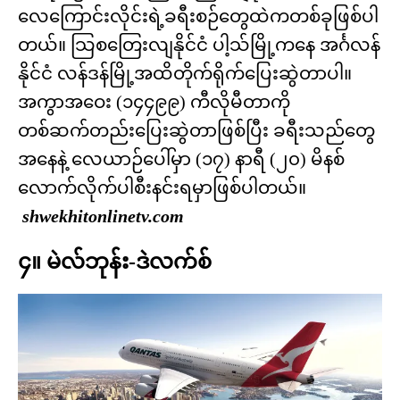
လေကြောင်းလိုင်းရဲ့ခရီးစဉ်တွေထဲကတစ်ခုဖြစ်ပါ
တယ်။ သြစတြေးလျနိုင်ငံ ပါ့သ်မြို့ကနေ အင်္ဂလန်
နိုင်ငံ လန်ဒန်မြို့အထိတိုက်ရိုက်ပြေးဆွဲတာပါ။
အကွာအဝေး (၁၄၄၉၉) ကီလိုမီတာကို
တစ်ဆက်တည်းပြေးဆွဲတာဖြစ်ပြီး ခရီးသည်တွေ
အနေနဲ့ လေယာဉ်ပေါ်မှာ (၁၇) နာရီ (၂၀) မိနစ်
လောက်လိုက်ပါစီးနင်းရမှာဖြစ်ပါတယ်။
shwekhitonlinetv.com
၄။ မဲလ်ဘုန်း-ဒဲလက်စ်