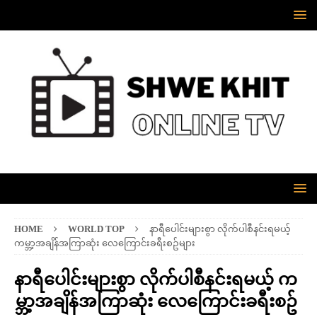
HOME
WORLD TOP
နာရီပေါင်းများစွာ လိုက်ပါစီနင်းရမယ့်
ကမ္ဘာ့အချိန်အကြာဆုံး လေကြောင်းခရီးစဥ်များ
နာရီပေါင်းများစွာ လိုက်ပါစီနင်းရမယ့် က
မ္ဘာ့အချိန်အကြာဆုံး လေကြောင်းခရီးစဥ်