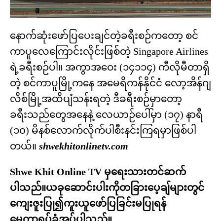
နောက်ဆုံးဖော်ပြပေးချင်တဲ့ခရီးစဉ်ကတော့ စင်
ကာပူလေကြောင်းလိုင်းဖြစ်တဲ့ Singapore Airlines
ရဲ့ခရီးစဉ်ပါ။ အကွာအဝေး (၁၄၁၁၄) ကီလိုမီတာရှိ
တဲ့ စင်ကာပူမြို့ကနေ အမေရိကန်နိုင်ငံ လော့အိန်ဂျ
လိစ်မြို့အထိပျံသန်းရတဲ့ ဒီခရီးစဉ်မှာတော့
ခရီးသည်တွေအနေနဲ့ လေယာဉ်ပေါ်မှာ (၁၇) နာရီ
(၁၀) မိနစ်လောက်လိုက်ပါစီးနင်းကြရမှာဖြစ်ပါ
တယ်။
shwekhitonlinetv.com
Shwe Khit Online TV မှရေးသားတင်ဆက်
ပါသည်။ယခုဆောင်းပါးကိုတခြားပေ့ချ်များတွင်
ကျေးဇူးပြု၍ကူးယူဖော်ပြခြင်းမပြုရန်
မေတ္တာရပ်ခံအပ်ပါသည်။