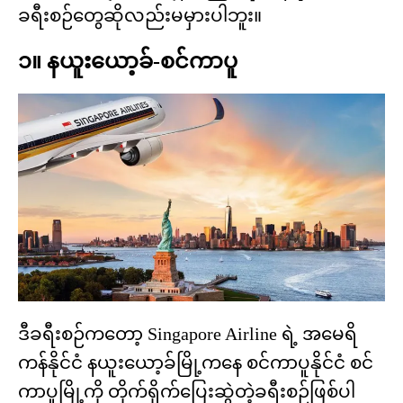
ခရီးစဉ်တွေဆိုလည်းမမှားပါဘူး။
၁။ နယူးယော့ခ်-စင်ကာပူ
ဒီခရီးစဉ်ကတော့ Singapore Airline ရဲ့ အမေရိ
ကန်နိုင်ငံ နယူးယော့ခ်မြို့ကနေ စင်ကာပူနိုင်ငံ စင်
ကာပူမြို့ကို တိုက်ရိုက်ပြေးဆွဲတဲ့ခရီးစဉ်ဖြစ်ပါ