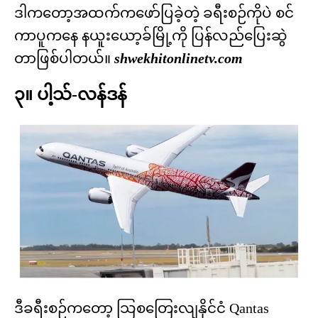
ဒါကတော့အထက်ကဖော်ပြခဲ့တဲ့ ခရီးစဉ်ကိုပဲ စင်
ကာပူကနေ နယူးယော့ခ်မြို့ကို ပြန်လည်ပြေးဆွဲ
တာဖြစ်ပါတယ်။
shwekhitonlinetv.com
၃။ ပါ့သ်-လန်ဒန်
ဒီခရီးစဉ်ကတော့ သြစတြေးလျနိုင်ငံ Qantas