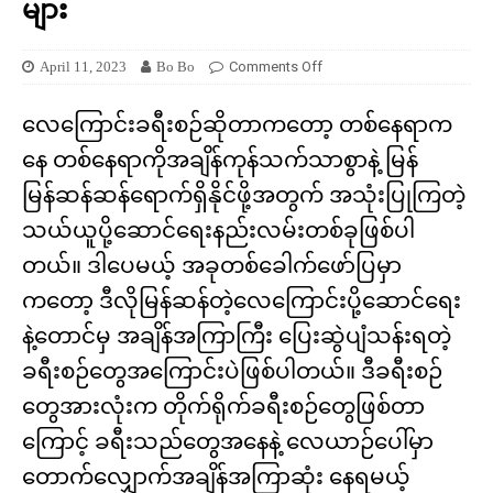
များ
April 11, 2023
Bo Bo
Comments Off
လေကြောင်းခရီးစဉ်ဆိုတာကတော့ တစ်နေရာက
နေ တစ်နေရာကိုအချိန်ကုန်သက်သာစွာနဲ့ မြန်
မြန်ဆန်ဆန်ရောက်ရှိနိုင်ဖို့အတွက် အသုံးပြုကြတဲ့
သယ်ယူပို့ဆောင်ရေးနည်းလမ်းတစ်ခုဖြစ်ပါ
တယ်။ ဒါပေမယ့် အခုတစ်ခေါက်ဖော်ပြမှာ
ကတော့ ဒီလိုမြန်ဆန်တဲ့လေကြောင်းပို့ဆောင်ရေး
နဲ့တောင်မှ အချိန်အကြာကြီး ပြေးဆွဲပျံသန်းရတဲ့
ခရီးစဉ်တွေအကြောင်းပဲဖြစ်ပါတယ်။ ဒီခရီးစဉ်
တွေအားလုံးက တိုက်ရိုက်ခရီးစဉ်တွေဖြစ်တာ
ကြောင့် ခရီးသည်တွေအနေနဲ့ လေယာဉ်ပေါ်မှာ
တောက်လျှောက်အချိန်အကြာဆုံး နေရမယ့်