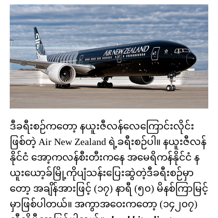
ဒီခရီးစဉ်ကတော့ နယူးဇီလန်လေကြောင်းလိုင်း
ဖြစ်တဲ့ Air New Zealand ရဲ့ခရီးစဉ်ပါ။ နယူးဇီလန်
နိုင်ငံ အော့ကလန်စီးတီးကနေ အမေရိကန်နိုင်ငံ န
ယူးယော့ခ်မြို့ကိုပျံသန်းပြေးဆွဲတဲ့ဒီခရီးစဉ်မှာ
တော့ အချိန်အားဖြင့် (၁၇) နာရီ (၅၀) မိနစ်ကြာမြင့်
မှာဖြစ်ပါတယ်။ အကွာအဝေးကတော့ (၁၄၂၀၇)