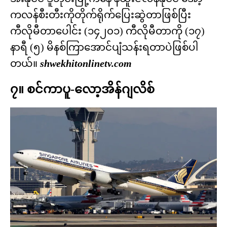
ကလန်စီးတီးကိုတိုက်ရိုက်ပြေးဆွဲတာဖြစ်ပြီး
ကီလိုမီတာပေါင်း (၁၄၂၀၁) ကီလိုမီတာကို (၁၇)
နာရီ (၅) မိနစ်ကြာအောင်ပျံသန်းရတာပဲဖြစ်ပါ
တယ်။
shwekhitonlinetv.com
၇။ စင်ကာပူ-လော့အိန်ဂျလိစ်