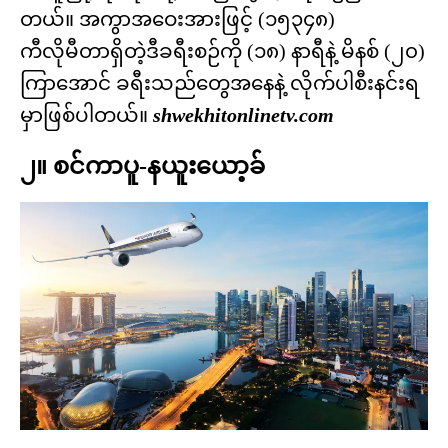
တယ်။ အကွာအဝေးအားဖြင့် (၁၅၃၄၈)
ကီလိုမီတာရှိတဲ့ဒီခရီးစဉ်ကို (၁၈) နာရီနဲ့ မိနစ် (၂၀)
ကြာအောင် ခရီးသည်တွေအနေနဲ့ လိုက်ပါစီးနင်းရ
မှာဖြစ်ပါတယ်။
shwekhitonlinetv.com
၂။ စင်ကာပူ-နယူးယော့ခ်