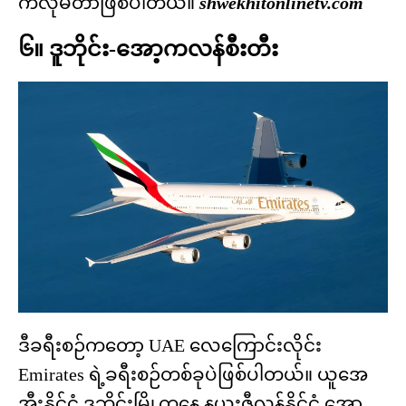
ကီလိုမီတာဖြစ်ပါတယ်။
shwekhitonlinetv.com
၆။ ဒူဘိုင်း-အော့ကလန်စီးတီး
ဒီခရီးစဉ်ကတော့ UAE လေကြောင်းလိုင်း
Emirates ရဲ့ခရီးစဉ်တစ်ခုပဲဖြစ်ပါတယ်။ ယူအေ
အီးနိုင်ငံ ဒူဘိုင်းမြို့ကနေ နယူးဇီလန်နိုင်ငံ အော့