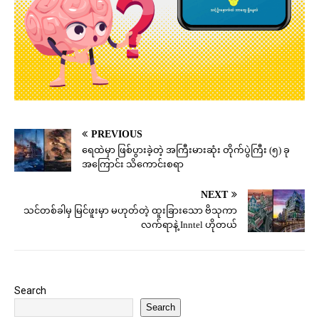
PREVIOUS
ရေထဲမှာ ဖြစ်ပွားခဲ့တဲ့ အကြီးမားဆုံး တိုက်ပွဲကြီး (၅) ခု
အကြောင်း သိကောင်းစရာ
NEXT
သင်တစ်ခါမှ မြင်ဖူးမှာ မဟုတ်တဲ့ ထူးခြားသော ဗိသုကာ
လက်ရာနဲ့ Inntel ဟိုတယ်
Search
Search