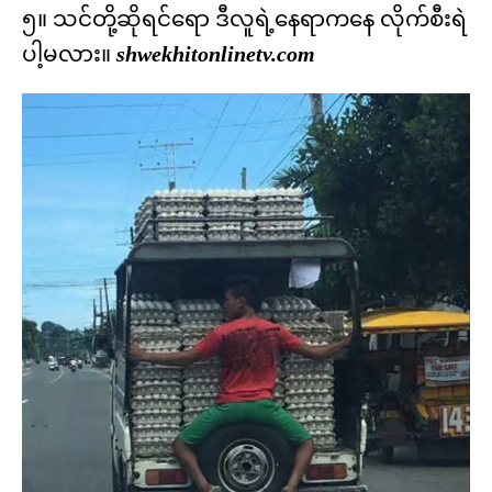
၅။ သင်တို့ဆိုရင်ရော ဒီလူရဲ့နေရာကနေ လိုက်စီးရဲ
ပါ့မလား။
shwekhitonlinetv.com