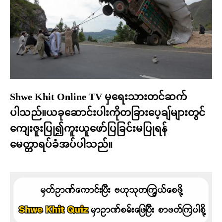
Shwe Khit Online TV မှရေးသားတင်ဆက်
ပါသည်။ယခုဆောင်းပါးကိုတခြားပေ့ချ်များတွင်
ကျေးဇူးပြု၍ကူးယူဖော်ပြခြင်းမပြုရန်
မေတ္တာရပ်ခံအပ်ပါသည်။