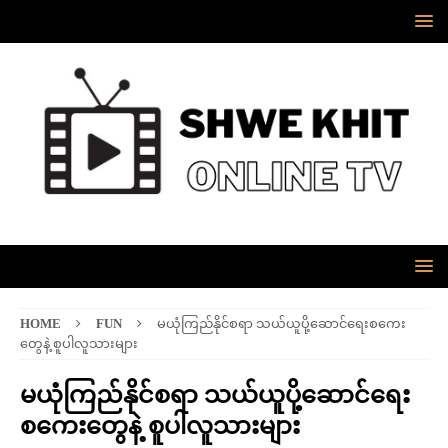
HOME
FUN
မယုံကြည်နိုင်စရာ သယ်ယူပို့ဆောင်ရေးစကေး
တွေနဲ့ စူပါလူသားများ
မယုံကြည်နိုင်စရာ သယ်ယူပို့ဆောင်ရေး
စကေးတွေနဲ့ စူပါလူသားများ