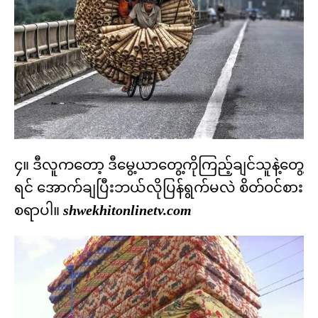
၄။ ဒီလူကတော့ ဒီမွေ့ယာတွေ့ကိုကြည့်ချင်သူနဲ့တွေ့
ရင် အောက်ချပြီးဘယ်လိုပြန်ရွက်မလဲ စိတ်ဝင်စား
စရာပါ။
shwekhitonlinetv.com