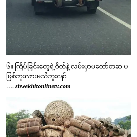
၆။ ကြိမ်ခြင်းတွေရဲ့ဝိတ်နဲ့ လမ်းမှာမတော်တဆ မ
ဖြစ်ဘူးလားမသိဘူးနော်
….
shwekhitonlinetv.com