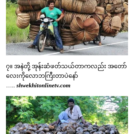
၇။ အနဲတို့ အုန်းဆံဖတ်သယ်တာကလည်း အတော်
လေးကိုလောဘကြီးတာပဲနော်
…..
shwekhitonlinetv.com