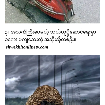
၃။ အသက်ကြီးပေမယ့် သယ်ယူပို့ဆောင်ရေးမှာ
စကေး မကျသေးတဲ့ အဘိုးအိုတစ်ဦး။
shwekhitonlinetv.com