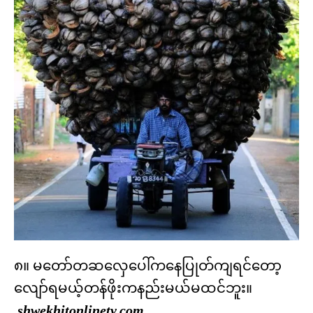
၈။ မတော်တဆလှေပေါ်ကနေပြုတ်ကျရင်တော့
လျော်ရမယ့်တန်ဖိုးကနည်းမယ်မထင်ဘူး။
shwekhitonlinetv.com