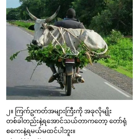
၂။ ကြက်ဥကတ်အများကြီးကို အခုလိုမျိုး
တစ်ခါတည်းနဲ့ရအောင်သယ်တာကတော့ တော်ရုံ
စကေးနဲ့ရမယ်မထင်ပါဘူး။