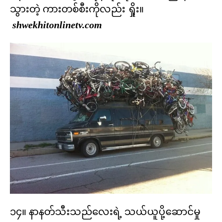
သွားတဲ့ ကားတစ်စီးကိုလည်း ရှိုး။
shwekhitonlinetv.com
၁၄။ နာနတ်သီးသည်လေးရဲ့ သယ်ယူပို့ဆောင်မှု