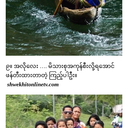
၉။ အလိုလေး …. မိသားစုအကုန်စီးလို့ရအောင်
ဖန်တီးထားတာတဲ့ ကြည့်ပါဦး။
shwekhitonlinetv.com