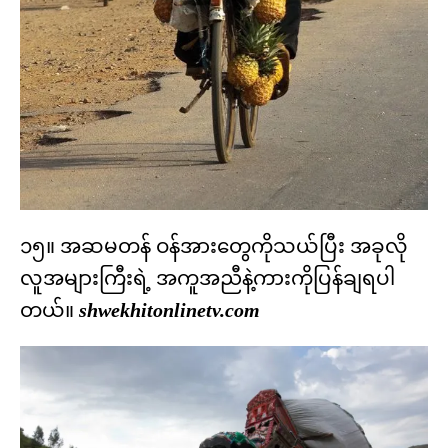
၁၅။ အဆမတန် ဝန်အားတွေကိုသယ်ပြီး အခုလို
လူအများကြီးရဲ့ အကူအညီနဲ့ကားကိုပြန်ချရပါ
တယ်။
shwekhitonlinetv.com