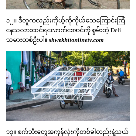
၁၂။ ဒီလူကလည်းကိုယ့်ကိုကိုယ်သေကြောင်းကြံ
နေသလားထင်ရလောက်အောင်ကို စွမ်းတဲ့ Deli
သမားတစ်ဦးပါ။
shwekhitonlinetv.com
၁၃။ စက်ဘီးတွေအကုန်လုံးကိုတစ်ခါတည်းနဲ့သယ်