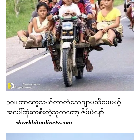
၁၀။ ဘာတွေသယ်လာလဲသေချာမသိပေမယ့်
အပေါ်ဆုံးကစီးတဲ့သူကတော့ ဇိမ်ပဲနော်
….
shwekhitonlinetv.com