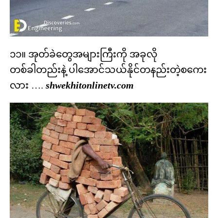
၁၁။ အုတ်ခဲတွေအများကြီးကို အခုလို
တစ်ခါတည်းနဲ့ ပါအောင်သယ်နိုင်တနည်းတဲ့စကေး
လား ….
shwekhitonlinetv.com