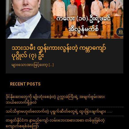
သားသမီး ထွန်းကားလွန်းတဲ့ ကမ္ဘာကျော်
ပုဂ္ဂိုလ် (၇) ဦး
များသောအားဖြင့်တော့
[...]
RECENT POSTS
ဒိုင်နိုဆောတွေကို မျိုးတုံးစေခဲ့တဲ့ ဥက္ကာခဲကြီးရဲ့ အဖျက်စွမ်းအား
ဘယ်လောက်ရှိခဲ့လဲ
သင်သိမှာမဟုတ်လောက်တဲ့ ပုရွက်ဆိတ်တွေရဲ့ ထူးခြားချက်များ ….
တရုတ်နိုင်ငံက နာမည်ကျော် လမ်းဘေးအစားအစာ တစ်ခုဖြစ်တဲ့
ကျောက်စရစ်ခဲကြော်