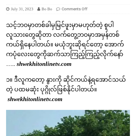
July 31, 2023
Bo Bo
Comments Off
သင့်ဘဝမှာတစ်ခါမှမြင်ဖူးမှာမဟုတ်တဲ့ စူပါ
လူသားတွေဆိုတာ လက်တွေ့ဘဝမှာအမှန်တစ်
ကယ်ရှိနေပါတယ်။ မယုံဘူးဆိုရင်တော့ အောက်
ကပုံလေးတွေကိုဆက်သာကြည့်ကြည့်လိုက်နော်
…..
shwekhitonlinetv.com
၁။ ဒီလူကတော့ နွားကို ဆိုင်ကယ်နဲ့ရအောင်သယ်
တဲ့ ပထမဆုံး ပုဂ္ဂိုလ်ဖြစ်နိုင်ပါတယ်။
shwekhitonlinetv.com