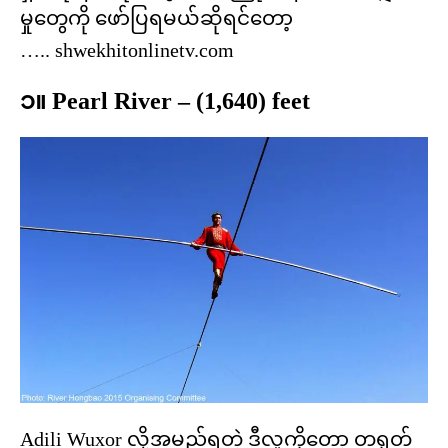
မှုတွေကို ဖော်ပြရမယ်ဆိုရင်တော့
….. shwekhitonlinetv.com
၁။ Pearl River – (1,640) feet
Adili Wuxor လို့အမည်ရတဲ့ ဒီလူကိုတော့ တရုတ်