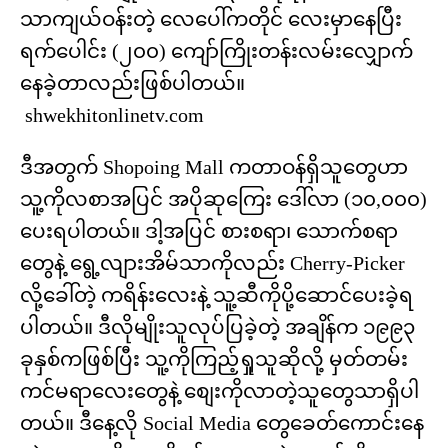
သာကျယ်ဝန်းတဲ့ လေပေါ်ကတိုင် လေးမှာနေပြီး
ရက်ပေါင်း (၂၀၀) ကျော်ကြိုးတန်းလမ်းလျှောက်
နေခဲ့တာလည်းဖြစ်ပါတယ်။
shwekhitonlinetv.com
ဒီအတွက် Shopoing Mall ကတာဝန်ရှိသူတွေဟာ
သူ့ကိုလစာအပြင် အပိုဆုကြေး ဒေါ်လာ (၁၀,၀၀၀)
ပေးရပါတယ်။ ဒါ့အပြင် စားစရာ၊ သောက်စရာ
တွေနဲ့ ရွေ့လျားအိမ်သာကိုလည်း Cherry-Picker
လို့ခေါ်တဲ့ ကရိန်းလေးနဲ့ သူ့ဆီကိုပို့ဆောင်ပေးခဲ့ရ
ပါတယ်။ ဒီလိုမျိုးသူလုပ်ပြခဲ့တဲ့ အချိန်က ၁၉၉၃
ခုနှစ်ကဖြစ်ပြီး သူ့ကိုကြည့်ရှုသူဆိုလို့ မှတ်တမ်း
ကင်မရာလေးတွေနဲ့ စျေးကိုလာတဲ့သူတွေသာရှိပါ
တယ်။ ဒီနေ့လို Social Media တွေခေတ်ကောင်းနေ