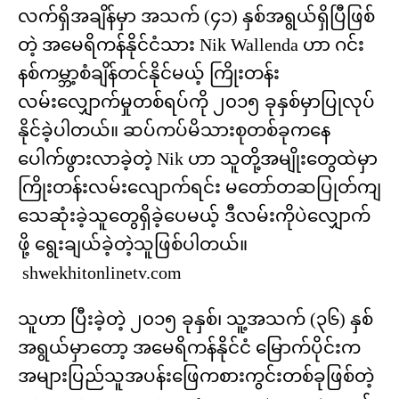
လက်ရှိအချိန်မှာ အသက် (၄၁) နှစ်အရွယ်ရှိပြီဖြစ်
တဲ့ အမေရိကန်နိုင်ငံသား Nik Wallenda ဟာ ဂင်း
နစ်ကမ္ဘာ့စံချိန်တင်နိုင်မယ့် ကြိုးတန်း
လမ်းလျှောက်မှုတစ်ရပ်ကို ၂၀၁၅ ခုနှစ်မှာပြုလုပ်
နိုင်ခဲ့ပါတယ်။ ဆပ်ကပ်မိသားစုတစ်ခုကနေ
ပေါက်ဖွားလာခဲ့တဲ့ Nik ဟာ သူတို့အမျိုးတွေထဲမှာ
ကြိုးတန်းလမ်းလျောက်ရင်း မတော်တဆပြုတ်ကျ
သေဆုံးခဲ့သူတွေရှိခဲ့ပေမယ့် ဒီလမ်းကိုပဲလျှောက်
ဖို့ ရွေးချယ်ခဲ့တဲ့သူဖြစ်ပါတယ်။
shwekhitonlinetv.com
သူဟာ ပြီးခဲ့တဲ့ ၂၀၁၅ ခုနှစ်၊ သူ့အသက် (၃၆) နှစ်
အရွယ်မှာတော့ အမေရိကန်နိုင်ငံ မြောက်ပိုင်းက
အများပြည်သူအပန်းဖြေကစားကွင်းတစ်ခုဖြစ်တဲ့