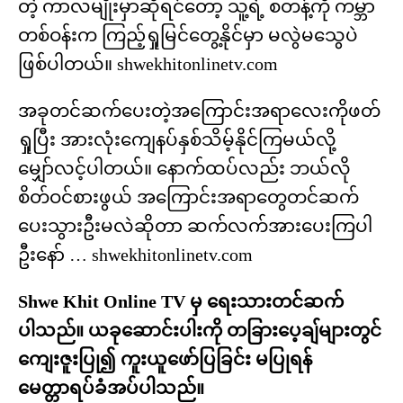
တဲ့ ကာလမျိုးမှာဆိုရင်တော့ သူ့ရဲ့ စတန့်ကို ကမ္ဘာ
တစ်ဝန်းက ကြည့်ရှုမြင်တွေ့နိုင်မှာ မလွဲမသွေပဲ
ဖြစ်ပါတယ်။ shwekhitonlinetv.com
အခုတင်ဆက်ပေးတဲ့အကြောင်းအရာလေးကိုဖတ်
ရှုပြီး အားလုံးကျေနပ်နှစ်သိမ့်နိုင်ကြမယ်လို့
မျှော်လင့်ပါတယ်။ နောက်ထပ်လည်း ဘယ်လို
စိတ်ဝင်စားဖွယ် အကြောင်းအရာတွေတင်ဆက်
ပေးသွားဦးမလဲဆိုတာ ဆက်လက်အားပေးကြပါ
ဦးနော် … shwekhitonlinetv.com
Shwe Khit Online TV မှ ရေးသားတင်ဆက်
ပါသည်။ ယခုဆောင်းပါးကို တခြားပေ့ချ်များတွင်
ကျေးဇူးပြု၍ ကူးယူဖော်ပြခြင်း မပြုရန်
မေတ္တာရပ်ခံအပ်ပါသည်။