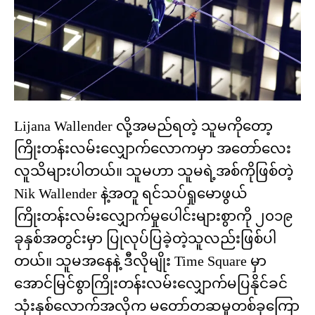
Lijana Wallender လို့အမည်ရတဲ့ သူမကိုတော့
ကြိုးတန်းလမ်းလျှောက်လောကမှာ အတော်လေး
လူသိများပါတယ်။ သူမဟာ သူမရဲ့အစ်ကိုဖြစ်တဲ့
Nik Wallender နဲ့အတူ ရင်သပ်ရှုမောဖွယ်
ကြိုးတန်းလမ်းလျှောက်မှုပေါင်းများစွာကို ၂၀၁၉
ခုနှစ်အတွင်းမှာ ပြုလုပ်ပြခဲ့တဲ့သူလည်းဖြစ်ပါ
တယ်။ သူမအနေနဲ့ ဒီလိုမျိုး Time Square မှာ
အောင်မြင်စွာကြိုးတန်းလမ်းလျှောက်မပြနိုင်ခင်
သုံးနှစ်လောက်အလိုက မတော်တဆမှုတစ်ခုကြော