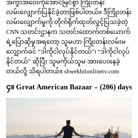
အကွာအဝေးကိုအောင်မြင်စွာ ကြိုးတန်း
လမ်းလျှောက်ပြနိုင်ခဲ့တာဖြစ်ပါတယ်။ ဒီကြိုးတန်း
လမ်းလျှောက်မှုကို တိုက်ရိုက်ထုတ်လွှင့်ပြသခဲ့တဲ့
CNN သတင်းဌာနက သတင်းထောက်တစ်ယောက်
ရဲ့ပြောဆိုမှုအရတော့ သူမဟာ ကြိုးတန်းလမ်းမ
လျှောက်ခင် “ဒါကိုငါလုပ်နိုင်တယ်”၊ “ဒါကိုငါလုပ်
နိုင်တယ်” ဆိုပြီး သူမကိုယ်သူမ အားပေးနေခဲ့
တယ်လို့ သိရပါတယ်။ shwekhitonlinetv.com
၄။ Great American Bazaar – (206) days