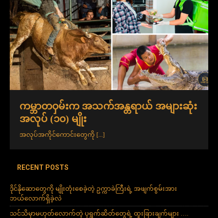
ကမ္ဘာတဝှမ်းက အသက်အန္တရာယ် အများဆုံး
အလုပ် (၁၀) မျိုး
အလုပ်အကိုင်ကောင်းတွေကို
[...]
RECENT POSTS
ဒိုင်နိုဆောတွေကို မျိုးတုံးစေခဲ့တဲ့ ဥက္ကာခဲကြီးရဲ့ အဖျက်စွမ်းအား
ဘယ်လောက်ရှိခဲ့လဲ
သင်သိမှာမဟုတ်လောက်တဲ့ ပုရွက်ဆိတ်တွေရဲ့ ထူးခြားချက်များ ….