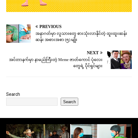
PREVIOUS
အနာဂတ်မှာ လူသားတွေ စားသုံးလာနိုင်တဲ့ ထူးထူးဆန်း
ဆန်း အစားအစာ (၅) မျိုး
NEXT
အင်တာနက်မှာ နာမည်ကြီးတဲ့ Meme ဇာတ်ကောင် ပုံလေး
တွေရဲ့ ပိုင်ရှင်များ
Search
Search