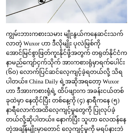
ကျွမ်းဘားကစားသမား မျိုးနွယ်ကနေဆင်းသက်
လာတဲ့ Wuxor ဟာ ဒီလိုမျိုး ပုလဲမြစ်ကို
အောင်မြင်စွာဖြတ်ကူးနိုင်ဖို့အတွက် တရုတ်နိုင်ငံက
နာမည်ကျော်ငှက်သိုက် အားကစားရုံမှာရက်ပေါင်း
(၆၀) လောက်ပြင်ဆင်လေ့ကျင့်ခဲ့ရတယ်လို့ သိရ
ပါတယ်။ China Daily ရဲ့အဆိုအရတော့ Wuxor
ဟာ ဒီအားကစားရုံရဲ့ ထိပ်ဖျားက အခန်းငယ်တစ်
ခုထဲမှာ နေထိုင်ပြီး တစ်နေ့ကို (၄) နာရီကနေ (၅)
နာရီလောက်အထိလေ့ကျင့်မှုတွေကို ပြုလုပ်ခဲ့
တယ်လို့ဆိုပါတယ်။ နောက်ပြီး သူဟာ လေထန်နေ
တဲ့အချိန်မျိုးမှာတောင် လေ့ကျင့်မှုကို မရပ်နားဘဲ