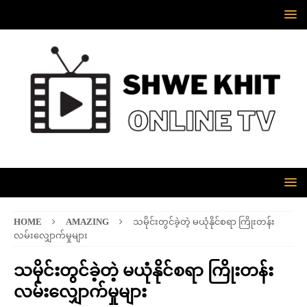
HOME
AMAZING
သမိုင်းတွင်ခဲ့တဲ့ မယုံနိုင်စရာ ကြိုးတန်း
လမ်းလျှောက်မှုများ
သမိုင်းတွင်ခဲ့တဲ့ မယုံနိုင်စရာ ကြိုးတန်း
လမ်းလျှောက်မှုများ