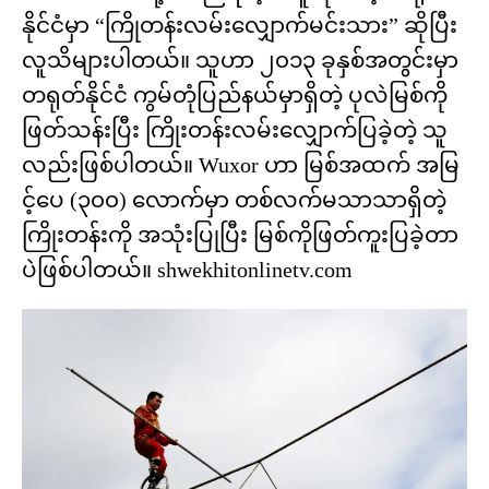
နိုင်ငံမှာ “ကြိုတန်းလမ်းလျှောက်မင်းသား” ဆိုပြီး
လူသိများပါတယ်။ သူဟာ ၂၀၁၃ ခုနှစ်အတွင်းမှာ
တရုတ်နိုင်ငံ ကွမ်တုံပြည်နယ်မှာရှိတဲ့ ပုလဲမြစ်ကို
ဖြတ်သန်းပြီး ကြိုးတန်းလမ်းလျှောက်ပြခဲ့တဲ့ သူ
လည်းဖြစ်ပါတယ်။ Wuxor ဟာ မြစ်အထက် အမြ
င့်ပေ (၃၀၀) လောက်မှာ တစ်လက်မသာသာရှိတဲ့
ကြိုးတန်းကို အသုံးပြုပြီး မြစ်ကိုဖြတ်ကူးပြခဲ့တာ
ပဲဖြစ်ပါတယ်။ shwekhitonlinetv.com