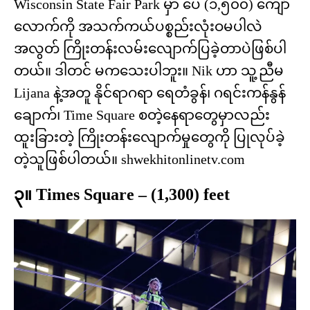
Wisconsin State Fair Park မှာ ပေ (၁,၅၀၀) ကျော်
လောက်ကို အသက်ကယ်ပစ္စည်းလုံးဝမပါလဲ
အလွတ် ကြိုးတန်းလမ်းလျောက်ပြခဲ့တာပဲဖြစ်ပါ
တယ်။ ဒါတင် မကသေးပါဘူး။ Nik ဟာ သူ့ညီမ
Lijana နဲ့အတူ နိုင်ရာဂရာ ရေတံခွန်၊ ဂရင်းကန်နွန်
ချောက်၊ Time Square စတဲ့နေရာတွေမှာလည်း
ထူးခြားတဲ့ ကြိုးတန်းလျောက်မှုတွေကို ပြုလုပ်ခဲ့
တဲ့သူဖြစ်ပါတယ်။ shwekhitonlinetv.com
၃။ Times Square – (1,300) feet