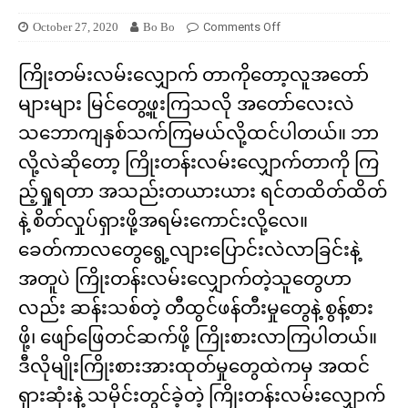
October 27, 2020
Bo Bo
Comments Off
ကြိုးတမ်းလမ်းလျှောက် တာကိုတော့လူအတော်
များများ မြင်တွေ့ဖူးကြသလို အတော်လေးလဲ
သဘောကျနှစ်သက်ကြမယ်လို့ထင်ပါတယ်။ ဘာ
လို့လဲဆိုတော့ ကြိုးတန်းလမ်းလျှောက်တာကို ကြ
ည့်ရှုရတာ အသည်းတယားယား ရင်တထိတ်ထိတ်
နဲ့ စိတ်လှုပ်ရှားဖို့အရမ်းကောင်းလို့လေ။
ခေတ်ကာလတွေ​ရွေ့လျားပြောင်းလဲလာခြင်းနဲ့
အတူပဲ ကြိုးတန်းလမ်းလျှောက်တဲ့သူတွေဟာ
လည်း ဆန်းသစ်တဲ့ တီထွင်ဖန်တီးမှုတွေနဲ့ စွန့်စား
ဖို့၊ ဖျော်ဖြေတင်ဆက်ဖို့ ကြိုးစားလာကြပါတယ်။
ဒီလိုမျိုးကြိုးစားအားထုတ်မှုတွေထဲကမှ အထင်
ရှားဆုံးနဲ့ သမိုင်းတွင်ခဲ့တဲ့ ကြိုးတန်းလမ်းလျှောက်