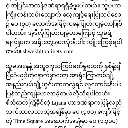
င့် အပြင်းအထန်ဒဏ်ရာရရှိခဲ့ဖူးပါတယ်။ သူမဟာ
ကြိုးတန်းလမ်းလျောက် လေ့ကျင့်ရေးပြုလုပ်နေစ
ဥ် ပေ (၃၀) လောက်အမြင့်ကနေပြုတ်ကျခဲ့တာဖြစ်
ပါတယ်။ အဲ့ဒီလိုပြုတ်ကျခဲ့တာကြောင့် သူမရဲ့
မျက်နှာက အရိုးတွေအားလုံးနီးပါး ကျိုးကြေခဲ့ရပါ
တယ်။ shwekhitonlinetv.com
သူမအနေနဲ့ အထူးကုသကြပ်မတ်မှုတေကို နှစ်နဲ့ချီ
ပြီးခံယူခဲ့တဲ့နောက်မှာတော့ အာရုံကြောတစ်ချို့
အနည်းငယ်ချို့ယွင်းတာကလွဲရင် လူကောင်းနီးပါး
ပြန်လည်ကျန်းမာလာခဲ့တယ်လို့သိရပါတယ်။
စိတ်ဓာတ်ကြံ့ခိုင်တဲ့ Lijana ဟာ​ဒဏ်ရာကပြန်လည်
သက်သာလလာတဲ့အချိန်မှာ ပေ (၃၀၀) ကျော်မြင့်
တဲ့ Time Square အဆောက်အအုံမှာ ပေ (၁,၃၀၀)