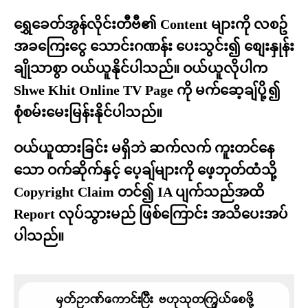
ရွှေခေတ်အွန်လိုင်းတီဗီ၏ Content များကို လစဥ်
အခကြေးငွေ သောင်းဂဏန်း ပေးသွင်း၍ စျေးနှုန်း
ချိုသာစွာ ဝယ်ယူနိုင်ပါသည်။ ဝယ်ယူလိုပါက
Shwe Khit Online TV Page ကို မက်ဆေ့ချ်ပို့၍
စုံစမ်းမေးမြန်းနိုင်ပါသည်။
ဝယ်ယူထားခြင်း မရှိဘဲ ဆက်လက် ကူးတင်နေ
သော ဝက်ဆိုက်နှင့် ပေ့ချ်များကို ဖေ့ဘုတ်ထံသို့
Copyright Claim တင်၍ IA ပျက်သည်အထိ
Report လုပ်သွားမည် ဖြစ်ကြောင်း အသိပေးအပ်
ပါသည်။