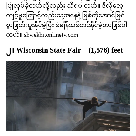
ပြုလုပ်ခဲ့တယ်လို့လည်း သိရပါတယ်။ ဒီလိုလေ့
ကျင့်မှုကြောင့်လည်းသူ့အနေနဲ့ မြစ်ကိုအောင်မြင်
စွာဖြတ်ကူးနိုင်ခဲ့ပြီး စံချိန်သစ်တင်နိုင်ခဲ့တာဖြစ်ပါ
တယ်။ shwekhitonlinetv.com
၂။ Wisconsin State Fair – (1,576) feet