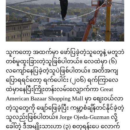
သူကတော့ အထက်မှာ ဖော်ပြခဲ့တဲ့သူတွေနဲ့ မတူဘဲ
တစ်မူထူးခြားတဲ့သူဖြစ်ပါတယ်။ လေထဲမှာ (၆)
လကျော်နေပြခဲ့တဲ့သူပဲဖြစ်ပါတယ်။ အတိအကျ
ပြောရရင်တော့ ရက်ပေါင်း (၂၀၆) ရက်ကြာလေ
ထဲမှာနေပြီးကြိုးတန်းလမ်းလျှောက်ကာ Great
American Bazaar Shopping Mall မှာ စျေးဝယ်လာ
တဲ့သူတွေကို ဖျော်ဖြေခဲ့ပြီး ကမ္ဘာ့စံချိန်တင်နိုင်ခဲ့တဲ့
သူလည်းဖြစ်ပါတယ်။ Jorge Ojeda-Guzman လို့
ခေါ်တဲ့ ဒီအမျိုးသားဟာ (၃) စတုရန်းပေ လောက်